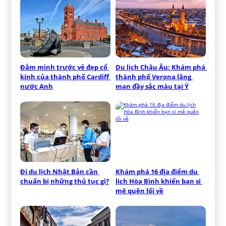
Đắm mình trước vẻ đẹp cổ 
Du lịch Châu Âu: Khám phá 
kính của thành phố Cardiff 
thành phố Verona lãng 
nước Anh
mạn đầy sắc màu tại Ý
Đi du lịch Nhật Bản cần 
Khám phá 16 địa điểm du 
chuẩn bị những thủ tục gì?
lịch Hòa Bình khiến bạn si 
mê quên lối về