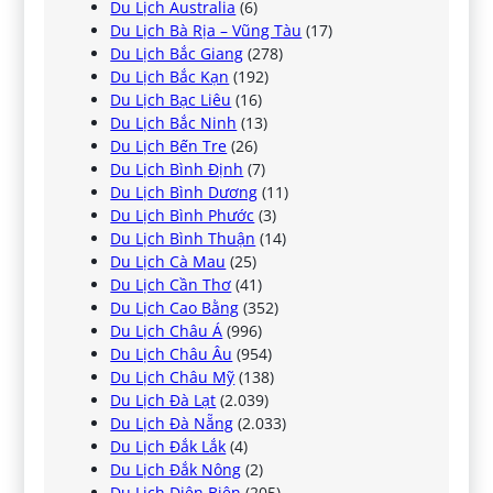
Du Lịch Australia
(6)
Du Lịch Bà Rịa – Vũng Tàu
(17)
Du Lịch Bắc Giang
(278)
Du Lịch Bắc Kạn
(192)
Du Lịch Bạc Liêu
(16)
Du Lịch Bắc Ninh
(13)
Du Lịch Bến Tre
(26)
Du Lịch Bình Định
(7)
Du Lịch Bình Dương
(11)
Du Lịch Bình Phước
(3)
Du Lịch Bình Thuận
(14)
Du Lịch Cà Mau
(25)
Du Lịch Cần Thơ
(41)
Du Lịch Cao Bằng
(352)
Du Lịch Châu Á
(996)
Du Lịch Châu Âu
(954)
Du Lịch Châu Mỹ
(138)
Du Lịch Đà Lạt
(2.039)
Du Lịch Đà Nẵng
(2.033)
Du Lịch Đắk Lắk
(4)
Du Lịch Đắk Nông
(2)
Du Lịch Điện Biên
(205)