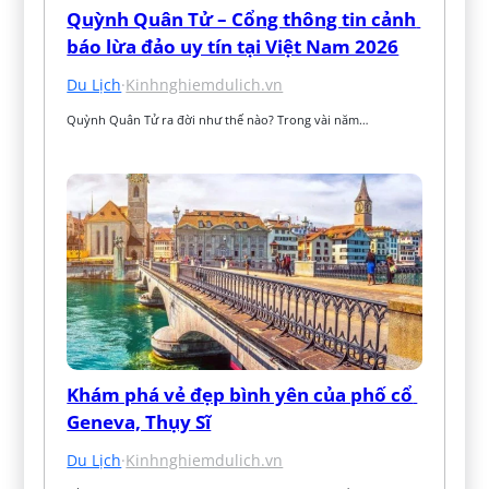
Quỳnh Quân Tử – Cổng thông tin cảnh 
báo lừa đảo uy tín tại Việt Nam 2026
Du Lịch
·
Kinhnghiemdulich.vn
Quỳnh Quân Tử ra đời như thế nào? Trong vài năm…
Khám phá vẻ đẹp bình yên của phố cổ 
Geneva, Thụy Sĩ
Du Lịch
·
Kinhnghiemdulich.vn