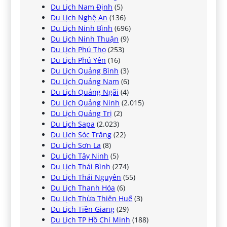
Du Lịch Nam Định
(5)
Du Lịch Nghệ An
(136)
Du Lịch Ninh Bình
(696)
Du Lịch Ninh Thuận
(9)
Du Lịch Phú Thọ
(253)
Du Lịch Phú Yên
(16)
Du Lịch Quảng Bình
(3)
Du Lịch Quảng Nam
(6)
Du Lịch Quảng Ngãi
(4)
Du Lịch Quảng Ninh
(2.015)
Du Lịch Quảng Trị
(2)
Du Lịch Sapa
(2.023)
Du Lịch Sóc Trăng
(22)
Du Lịch Sơn La
(8)
Du Lịch Tây Ninh
(5)
Du Lịch Thái Bình
(274)
Du Lịch Thái Nguyên
(55)
Du Lịch Thanh Hóa
(6)
Du Lịch Thừa Thiên Huế
(3)
Du Lịch Tiền Giang
(29)
Du Lịch TP Hồ Chí Minh
(188)