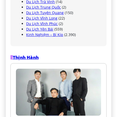
Du Lịch Trà Vinh
(14)
Du Lịch Trung Quốc
(2)
Du Lịch Tuyên Quang
(150)
Du Lịch Vĩnh Long
(22)
Du Lịch Vĩnh Phúc
(2)
Du Lịch Yên Bái
(559)
Kinh Nghiệm – Bí Kíp
(2.390)
Thịnh Hành