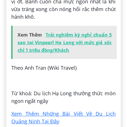
vị ớt. Bánh cuốn chả mực ngon nhất là khi
vừa tráng xong còn nóng hổi rắc thêm chút
hành khô.
Xem Thêm
Trải nghiệm kỳ nghỉ chuẩn 5
sao tại Vinpearl Hạ Long với mức giá sốc
chỉ 1 triệu đồng/Khách
Theo Anh Tran (Wiki Travel)
Đăng bởi:
Lưu Vũ Tuấn Anh
Từ khoá: Du lịch Hạ Long thưởng thức món
ngon ngất ngây
Xem Thêm Những Bài Viết Về Du Lịch
Quảng Ninh Tại Đây