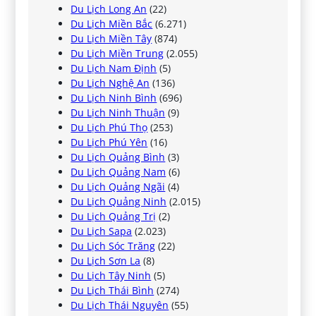
Du Lịch Long An
(22)
Du Lịch Miền Bắc
(6.271)
Du Lịch Miền Tây
(874)
Du Lịch Miền Trung
(2.055)
Du Lịch Nam Định
(5)
Du Lịch Nghệ An
(136)
Du Lịch Ninh Bình
(696)
Du Lịch Ninh Thuận
(9)
Du Lịch Phú Thọ
(253)
Du Lịch Phú Yên
(16)
Du Lịch Quảng Bình
(3)
Du Lịch Quảng Nam
(6)
Du Lịch Quảng Ngãi
(4)
Du Lịch Quảng Ninh
(2.015)
Du Lịch Quảng Trị
(2)
Du Lịch Sapa
(2.023)
Du Lịch Sóc Trăng
(22)
Du Lịch Sơn La
(8)
Du Lịch Tây Ninh
(5)
Du Lịch Thái Bình
(274)
Du Lịch Thái Nguyên
(55)