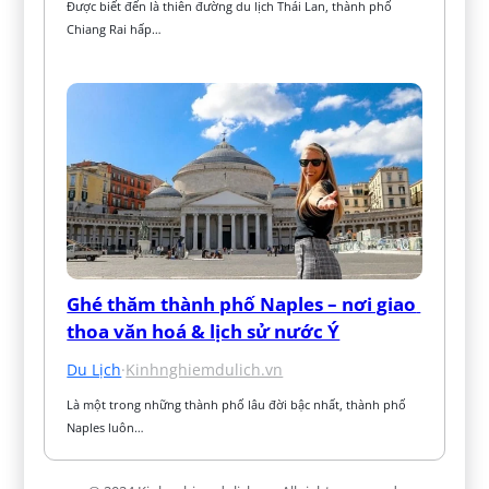
Được biết đến là thiên đường du lịch Thái Lan, thành phố 
Chiang Rai hấp…
Ghé thăm thành phố Naples – nơi giao 
thoa văn hoá & lịch sử nước Ý
Du Lịch
·
Kinhnghiemdulich.vn
Là một trong những thành phố lâu đời bậc nhất, thành phố 
Naples luôn…