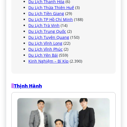
Du Lịch Thanh Hóa
(6)
Du Lịch Thừa Thiên Huế
(3)
Du Lịch Tiền Giang
(29)
Du Lịch TP Hồ Chí Minh
(188)
Du Lịch Trà Vinh
(14)
Du Lịch Trung Quốc
(2)
Du Lịch Tuyên Quang
(150)
Du Lịch Vĩnh Long
(22)
Du Lịch Vĩnh Phúc
(2)
Du Lịch Yên Bái
(559)
Kinh Nghiệm – Bí Kíp
(2.390)
Thịnh Hành