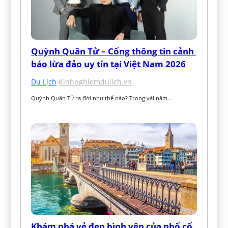
Quỳnh Quân Tử – Cổng thông tin cảnh 
báo lừa đảo uy tín tại Việt Nam 2026
Du Lịch
·
Kinhnghiemdulich.vn
Quỳnh Quân Tử ra đời như thế nào? Trong vài năm…
Khám phá vẻ đẹp bình yên của phố cổ 