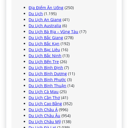
Địa Điểm Ăn Uống
(250)
Du Lịch
(1.195)
Du Lịch An Giang
(41)
Du Lịch Australia
(6)
Du Lịch Bà Rịa – Vũng Tàu
(17)
Du Lịch Bắc Giang
(278)
Du Lịch Bắc Kạn
(192)
Du Lịch Bạc Liêu
(16)
Du Lịch Bắc Ninh
(13)
Du Lịch Bến Tre
(26)
Du Lịch Bình Định
(7)
Du Lịch Bình Dương
(11)
Du Lịch Bình Phước
(3)
Du Lịch Bình Thuận
(14)
Du Lịch Cà Mau
(25)
Du Lịch Cần Thơ
(41)
Du Lịch Cao Bằng
(352)
Du Lịch Châu Á
(996)
Du Lịch Châu Âu
(954)
Du Lịch Châu Mỹ
(138)
Du Lịch Đà Lạt
(2.039)