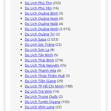
Du Lịch Phú Thọ
(253)
Du Lịch Phú Yên
(16)
Du Lịch Quảng Bình
(3)
Du Lịch Quảng Nam
(6)
Du Lịch Quảng Ngãi
(4)
Du Lịch Quảng Ninh
(2.015)
Du Lịch Quảng Trị
(2)
Du Lịch Sapa
(2.023)
Du Lịch Sóc Trăng
(22)
Du Lịch Sơn La
(8)
Du Lịch Tây Ninh
(5)
Du Lịch Thái Bình
(274)
Du Lịch Thái Nguyên
(55)
Du Lịch Thanh Hóa
(6)
Du Lịch Thừa Thiên Huế
(3)
Du Lịch Tiền Giang
(29)
Du Lịch TP Hồ Chí Minh
(188)
Du Lịch Trà Vinh
(14)
Du Lịch Trung Quốc
(2)
Du Lịch Tuyên Quang
(150)
Du Lịch Vĩnh Long
(22)