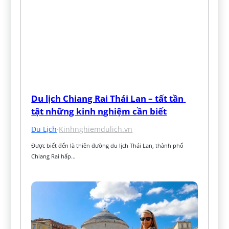
Du lịch Chiang Rai Thái Lan – tất tần 
tật những kinh nghiệm cần biết
Du Lịch
·
Kinhnghiemdulich.vn
Được biết đến là thiên đường du lịch Thái Lan, thành phố 
Chiang Rai hấp…