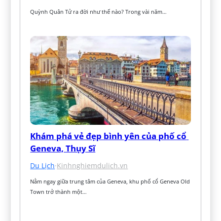
Quỳnh Quân Tử ra đời như thế nào? Trong vài năm…
Khám phá vẻ đẹp bình yên của phố cổ 
Geneva, Thụy Sĩ
Du Lịch
·
Kinhnghiemdulich.vn
Nằm ngay giữa trung tâm của Geneva, khu phố cổ Geneva Old 
Town trở thành một…