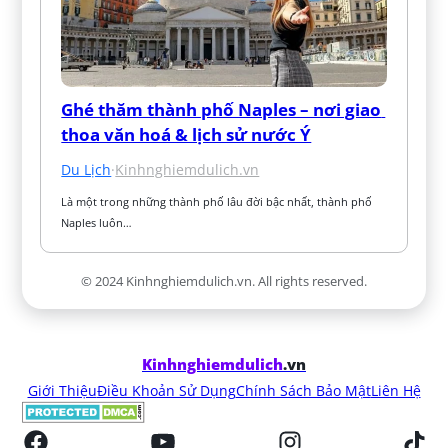
Ghé thăm thành phố Naples – nơi giao 
thoa văn hoá & lịch sử nước Ý
Du Lịch
·
Kinhnghiemdulich.vn
Là một trong những thành phố lâu đời bậc nhất, thành phố 
Naples luôn…
© 2024 Kinhnghiemdulich.vn. All rights reserved.
Kinhnghiemdulich
.vn
Giới Thiệu
Điều Khoản Sử Dụng
Chính Sách Bảo Mật
Liên Hệ