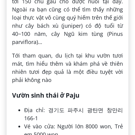
tới 150 chú gấu chó được nuôi tại đây.
Ngoài ra bạn cũng có thể tìm thấy những
loại thực vật vô cùng quý hiếm trên thế giới
như cây bách xù (juniper) có độ tuổi từ
40~100 năm, cây Ngũ kim tùng (Pinus
parviflora)…
Tới tham quan, du lịch tại khu vườn tươi
mát, tìm hiểu thêm và khám phá về thiên
nhiên tươi đẹp quả là một điều tuyệt vời
phải không nào
Vườn sinh thái ở Paju
Địa chỉ: 경기도 파주시 광탄면 창만리
166-1
Vé vào cửa: Người lớn 8000 won, Trẻ
em 5000 won