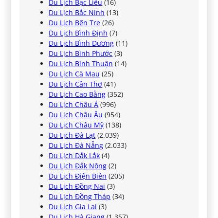
Du Lịch Bạc Liêu
(16)
Du Lịch Bắc Ninh
(13)
Du Lịch Bến Tre
(26)
Du Lịch Bình Định
(7)
Du Lịch Bình Dương
(11)
Du Lịch Bình Phước
(3)
Du Lịch Bình Thuận
(14)
Du Lịch Cà Mau
(25)
Du Lịch Cần Thơ
(41)
Du Lịch Cao Bằng
(352)
Du Lịch Châu Á
(996)
Du Lịch Châu Âu
(954)
Du Lịch Châu Mỹ
(138)
Du Lịch Đà Lạt
(2.039)
Du Lịch Đà Nẵng
(2.033)
Du Lịch Đắk Lắk
(4)
Du Lịch Đắk Nông
(2)
Du Lịch Điện Biên
(205)
Du Lịch Đồng Nai
(3)
Du Lịch Đồng Tháp
(34)
Du Lịch Gia Lai
(3)
Du Lịch Hà Giang
(1.357)