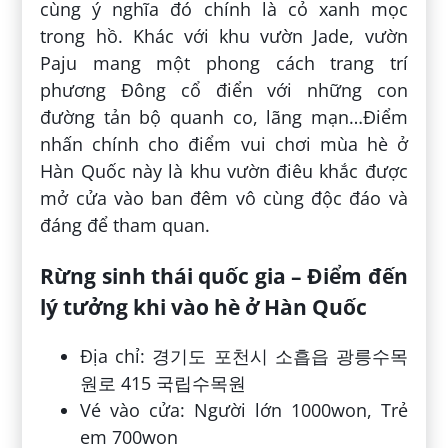
cùng ý nghĩa đó chính là cỏ xanh mọc
trong hồ. Khác với khu vườn Jade, vườn
Paju mang một phong cách trang trí
phương Đông cổ điển với những con
đường tản bộ quanh co, lãng mạn…Điểm
nhấn chính cho điểm vui chơi mùa hè ở
Hàn Quốc này là khu vườn điêu khắc được
mở cửa vào ban đêm vô cùng độc đáo và
đáng để tham quan.
Rừng sinh thái quốc gia – Điểm đến
lý tưởng khi vào hè ở Hàn Quốc
Địa chỉ: 경기도 포천시 소흡읍 광릉수목
원로 415 국립수목원
Vé vào cửa: Người lớn 1000won, Trẻ
em 700won