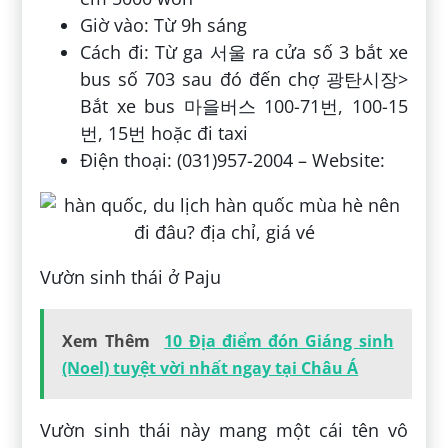
Giờ vào: Từ 9h sáng
Cách đi: Từ ga 서울 ra cửa số 3 bắt xe
bus số 703 sau đó đến chợ 광탄시장>
Bắt xe bus 마을버스 100-71번, 100-15
번, 15번 hoặc đi taxi
Điện thoại: (031)957-2004 – Website:
Vườn sinh thái ở Paju
Xem Thêm
10 Địa điểm đón Giáng sinh
(Noel) tuyệt vời nhất ngay tại Châu Á
Vườn sinh thái này mang một cái tên vô