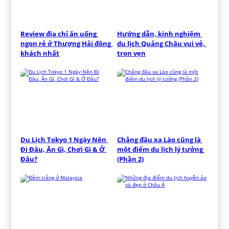
Review địa chỉ ăn uống 
Hướng dẫn, kinh nghiệm 
ngon rẻ ở Thượng Hải đông 
du lịch Quảng Châu vui vẻ, 
khách nhất
trọn vẹn
Du Lịch Tokyo 1 Ngày Nên 
Chẳng đâu xa Lào cũng là 
Đi Đâu, Ăn Gì, Chơi Gì & Ở 
một điểm du lịch lý tưởng 
Đâu?
(Phần 2)