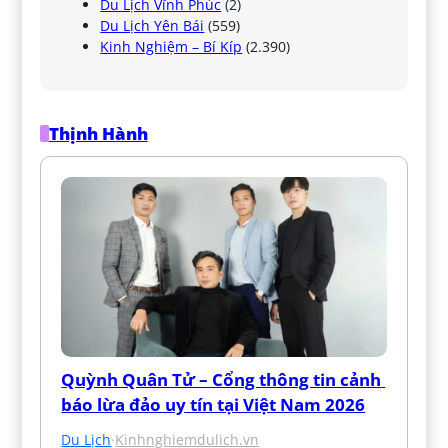
Du Lịch Vĩnh Phúc
(2)
Du Lịch Yên Bái
(559)
Kinh Nghiệm – Bí Kíp
(2.390)
Thịnh Hành
Quỳnh Quân Tử – Cổng thông tin cảnh 
báo lừa đảo uy tín tại Việt Nam 2026
Du Lịch
·
Kinhnghiemdulich.vn