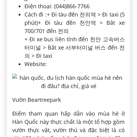
Điện thoại: (044)866-7766
Cách đi :+ Đi tàu đến 전의역 > Đi taxi (5
phút)+ Đi tàu đến 천안역 > Bắt xe
700/701 đến 전의
+ Đi xe bus liên tỉnh đến 천안 고속버스
터미널 > Bắt xe 서부터미널 버스 đến 전
의 > Đi taxi
Website:
Vườn Beartreepark
Điểm tham quan hấp dẫn vào mùa hè ở
Hàn Quốc này thực chất là một tổ hợp gồm
vườn thực vật, vườn thú và đặc biệt là có