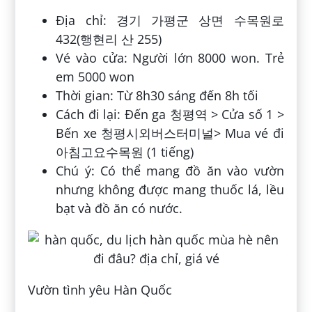
Địa chỉ: 경기 가평군 상면 수목원로
432(행현리 산 255)
Vé vào cửa: Người lớn 8000 won. Trẻ
em 5000 won
Thời gian: Từ 8h30 sáng đến 8h tối
Cách đi lại: Đến ga 청평역 > Cửa số 1 >
Bến xe 청평시외버스터미널> Mua vé đi
아침고요수목원 (1 tiếng)
Chú ý: Có thể mang đồ ăn vào vườn
nhưng không được mang thuốc lá, lều
bạt và đồ ăn có nước.
Vườn tình yêu Hàn Quốc