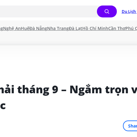
Du Lịch 
ng
Nghệ An
Huế
Đà Nẵng
Nha Trang
Đà Lạt
Hồ Chí Minh
Cần Thơ
Phú 
ải tháng 9 – Ngắm trọn v
ắc
Sha