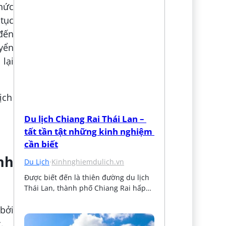
hức
 tục
 đến
yển
 lại
Du lịch Chiang Rai Thái Lan – 
tất tần tật những kinh nghiệm 
cần biết
nh
Du Lịch
·
Kinhnghiemdulich.vn
Được biết đến là thiên đường du lịch 
Thái Lan, thành phố Chiang Rai hấp…
bởi
.