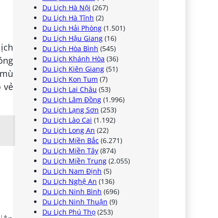
Du Lịch Hà Nội
(267)
Du Lịch Hà Tĩnh
(2)
Du Lịch Hải Phòng
(1.501)
Du Lịch Hậu Giang
(16)
lịch
Du Lịch Hòa Bình
(545)
Du Lịch Khánh Hòa
(36)
 óng
Du Lịch Kiên Giang
(51)
g mù
Du Lịch Kon Tum
(7)
o vẻ
Du Lịch Lai Châu
(53)
Du Lịch Lâm Đồng
(1.996)
Du Lịch Lạng Sơn
(253)
Du Lịch Lào Cai
(1.192)
Du Lịch Long An
(22)
Du Lịch Miền Bắc
(6.271)
Du Lịch Miền Tây
(874)
Du Lịch Miền Trung
(2.055)
Du Lịch Nam Định
(5)
Du Lịch Nghệ An
(136)
Du Lịch Ninh Bình
(696)
Du Lịch Ninh Thuận
(9)
Du Lịch Phú Thọ
(253)