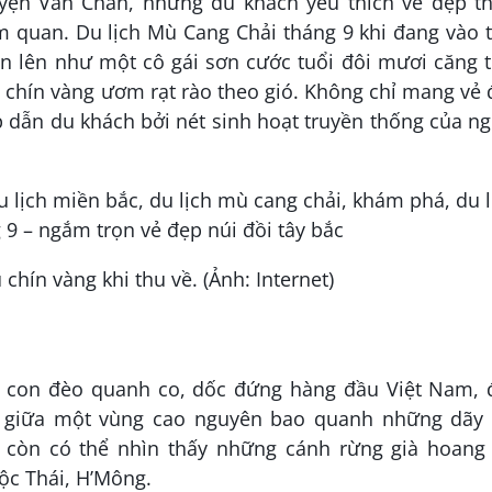
yện Văn Chấn, những du khách yêu thích vẻ đẹp th
m quan. Du lịch Mù Cang Chải tháng 9 khi đang vào 
ện lên như một cô gái sơn cước tuổi đôi mươi căng 
 chín vàng ươm rạt rào theo gió. Không chỉ mang vẻ
 dẫn du khách bởi nét sinh hoạt truyền thống của n
chín vàng khi thu về. (Ảnh: Internet)
 con đèo quanh co, dốc đứng hàng đầu Việt Nam, 
ĩ giữa một vùng cao nguyên bao quanh những dãy 
n còn có thể nhìn thấy những cánh rừng già hoang 
ộc Thái, H’Mông.