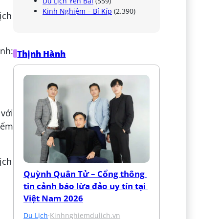
Du Lịch Yên Bái
(559)
Kinh Nghiệm – Bí Kíp
(2.390)
nh:
Thịnh Hành
với
iểm
Quỳnh Quân Tử – Cổng thông 
tin cảnh báo lừa đảo uy tín tại 
Việt Nam 2026
Du Lịch
·
Kinhnghiemdulich.vn