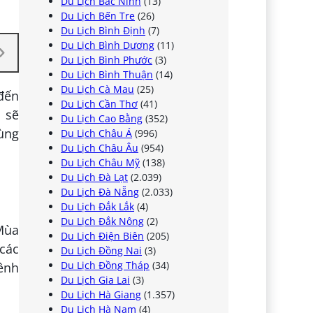
Du Lịch Bắc Ninh
(13)
Du Lịch Bến Tre
(26)
Du Lịch Bình Định
(7)
Du Lịch Bình Dương
(11)
Du Lịch Bình Phước
(3)
Du Lịch Bình Thuận
(14)
Du Lịch Cà Mau
(25)
đến
Du Lịch Cần Thơ
(41)
n sẽ
Du Lịch Cao Bằng
(352)
cùng
Du Lịch Châu Á
(996)
Du Lịch Châu Âu
(954)
Du Lịch Châu Mỹ
(138)
Du Lịch Đà Lạt
(2.039)
Du Lịch Đà Nẵng
(2.033)
Du Lịch Đắk Lắk
(4)
Du Lịch Đắk Nông
(2)
Mùa
Du Lịch Điện Biên
(205)
 các
Du Lịch Đồng Nai
(3)
Du Lịch Đồng Tháp
(34)
ênh
Du Lịch Gia Lai
(3)
Du Lịch Hà Giang
(1.357)
Du Lịch Hà Nam
(4)