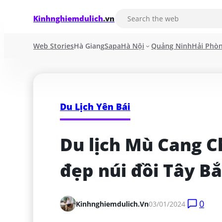
Kinhnghiemdulich
.vn
Web Stories
Hà Giang
Sapa
Hà Nội
Quảng Ninh
Hải Phò
Du Lịch Yên Bái
Du lịch Mù Cang Ch
đẹp núi đồi Tây B
0
Kinhnghiemdulich.vn
03/01/2024