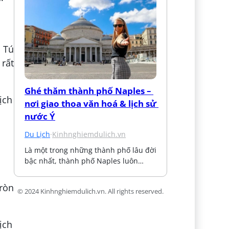
 Tú
 rất
Ghé thăm thành phố Naples – 
nơi giao thoa văn hoá & lịch sử 
nước Ý
Du Lịch
·
Kinhnghiemdulich.vn
Là một trong những thành phố lâu đời 
bậc nhất, thành phố Naples luôn…
tròn
© 2024 Kinhnghiemdulich.vn. All rights reserved.