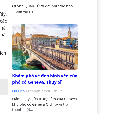
Quỳnh Quân Tử ra đời như thế nào? 
Trong vài năm…
ây.
 các
phải
Chải
Khám phá vẻ đẹp bình yên của 
phố cổ Geneva, Thụy Sĩ
Du Lịch
·
Kinhnghiemdulich.vn
Nằm ngay giữa trung tâm của Geneva, 
khu phố cổ Geneva Old Town trở 
thành một…