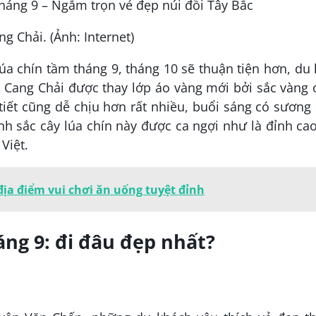
g Chải. (Ảnh: Internet)
úa chín tầm tháng 9, tháng 10 sẽ thuận tiện hơn, du 
 Cang Chải được thay lớp áo vàng mới bởi sắc vàng
tiết cũng dễ chịu hơn rất nhiều, buổi sáng có sươn
nh sắc cây lúa chín này được ca ngợi như là đỉnh ca
Việt.
địa điểm vui chơi ăn uống tuyệt đỉnh
áng 9: đi đâu đẹp nhất?