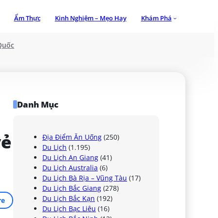
Ẩm Thực
Kinh Nghiệm – Mẹo Hay
Khám Phá
Quốc
Danh Mục
ẻ 
Địa Điểm Ăn Uống
(250)
Du Lịch
(1.195)
Du Lịch An Giang
(41)
Du Lịch Australia
(6)
Du Lịch Bà Rịa – Vũng Tàu
(17)
Du Lịch Bắc Giang
(278)
Du Lịch Bắc Kạn
(192)
re
Du Lịch Bạc Liêu
(16)