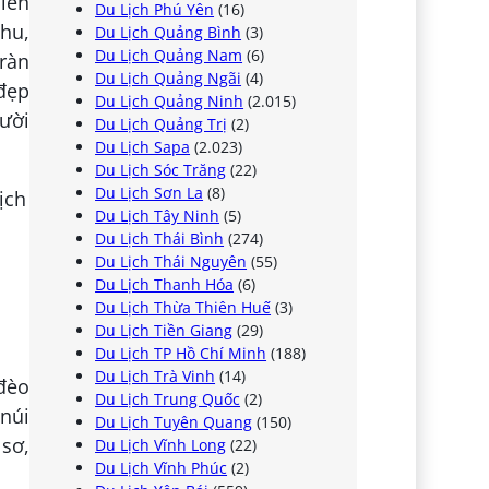
iên
Du Lịch Phú Yên
(16)
thu,
Du Lịch Quảng Bình
(3)
Du Lịch Quảng Nam
(6)
tràn
Du Lịch Quảng Ngãi
(4)
 đẹp
Du Lịch Quảng Ninh
(2.015)
gười
Du Lịch Quảng Trị
(2)
Du Lịch Sapa
(2.023)
Du Lịch Sóc Trăng
(22)
Du Lịch Sơn La
(8)
Du Lịch Tây Ninh
(5)
Du Lịch Thái Bình
(274)
Du Lịch Thái Nguyên
(55)
Du Lịch Thanh Hóa
(6)
Du Lịch Thừa Thiên Huế
(3)
Du Lịch Tiền Giang
(29)
Du Lịch TP Hồ Chí Minh
(188)
Du Lịch Trà Vinh
(14)
đèo
Du Lịch Trung Quốc
(2)
núi
Du Lịch Tuyên Quang
(150)
sơ,
Du Lịch Vĩnh Long
(22)
Du Lịch Vĩnh Phúc
(2)