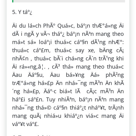
5. Y táº¿
Äi du lá»ch PhÃº Quá»c, báº¡n thÆ°á»ng Äi
dÃ i ngÃ y vÃ¬ tháº¿ báº¡n nÃªn mang theo
má»t sá» loáº¡i thuá»c cáº§n dÃ¹ng nhÆ°:
thuá»c cáº£m, thuá»c say xe, bÄng cÃ¡
nhÃ¢n , thuá»c bÃ´i chá»ng cÃ´n trÃ¹ng khi
Äi rá»«ng,â¦. , cÃ³ thá» mang theo thuá»c
Äau Äáº§u, Äau bá»¥ng Äá» phÃ²ng
trÆ°á»ng há»£p Än nhá»¯ng mÃ³n Än khÃ
´ng há»£p, Äáº·c biá»t lÃ cÃ¡c mÃ³n Än
háº£i sáº£n. Tuy nhiÃªn, báº¡n nÃªn mang
nhá»¯ng thá»© cáº§n thiáº¿t nháº¥t, trÃ¡nh
mang quÃ¡ nhiá»u khiáº¿n viá»c mang Äi
váº¥t váº£.