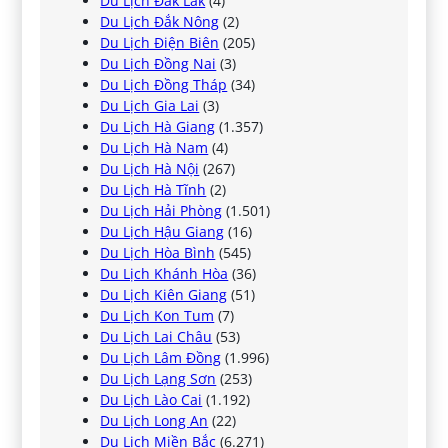
Du Lịch Đắk Lắk
(4)
Du Lịch Đắk Nông
(2)
Du Lịch Điện Biên
(205)
Du Lịch Đồng Nai
(3)
Du Lịch Đồng Tháp
(34)
Du Lịch Gia Lai
(3)
Du Lịch Hà Giang
(1.357)
Du Lịch Hà Nam
(4)
Du Lịch Hà Nội
(267)
Du Lịch Hà Tĩnh
(2)
Du Lịch Hải Phòng
(1.501)
Du Lịch Hậu Giang
(16)
Du Lịch Hòa Bình
(545)
Du Lịch Khánh Hòa
(36)
Du Lịch Kiên Giang
(51)
Du Lịch Kon Tum
(7)
Du Lịch Lai Châu
(53)
Du Lịch Lâm Đồng
(1.996)
Du Lịch Lạng Sơn
(253)
Du Lịch Lào Cai
(1.192)
Du Lịch Long An
(22)
Du Lịch Miền Bắc
(6.271)