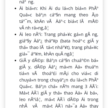
náº¯ng.
Äi biá»n: Khi Äi du lá»ch biá»n PhÃº
Quá»c báº¡n cáº§n mang theo Ã¡o
táº¯m, khÄn vÃ Äáº·c biá»t lÃ mÅ©
vÃ nh rá»ng,â¦
Äi leo nÃºi: Trang phá»¥c gá»n gÃ ng,
giáº§y Äáº¿ tháº¥p (bata hoáº·c giÃ y
thá» thao lÃ tá»t nháº¥t), trang phá»¥c
giá»¯ áº¥m, khÄn quÃ ngâ¦
GiÃ y dÃ©p: Báº¡n cáº§n chuáº©n bá»
giÃ y, dÃ©p Äáº¿ má»m Äá» thuáº­n
tiá»n vÃ thoáº£i mÃ¡i cho viá»c di
chuyá»n trong chuyáº¿n du lá»ch PhÃº
Quá»c. Báº¡n chá» nÃªn mang 3 ÄÃ´i:
Má»t ÄÃ´i giÃ y thá» thao Äá» Äi bá»,
leo nÃºiâ¦, má»t ÄÃ´i dÃ©p Äi trong
nhÃ vÃ má»t ÄÃ´i ná»¯a Äá» thay