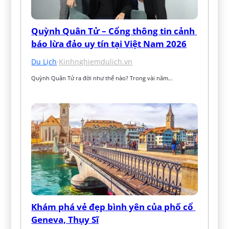
Quỳnh Quân Tử – Cổng thông tin cảnh 
báo lừa đảo uy tín tại Việt Nam 2026
Du Lịch
·
Kinhnghiemdulich.vn
Quỳnh Quân Tử ra đời như thế nào? Trong vài năm…
Khám phá vẻ đẹp bình yên của phố cổ 
Geneva, Thụy Sĩ