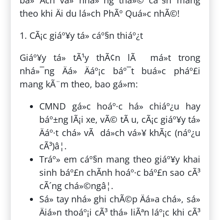
theo khi Äi du lá»ch PhÃº Quá»c nhÃ©!
1. CÃ¡c giáº¥y tá» cáº§n thiáº¿t
Giáº¥y tá» tÃ¹y thÃ¢n lÃ má»t trong
nhá»¯ng Äá» Äáº¡c báº¯t buá»c pháº£i
mang kÃ¨m theo, bao gá»m:
CMND gá»c hoáº·c há» chiáº¿u hay
báº±ng lÃ¡i xe, vÃ© tÃ u, cÃ¡c giáº¥y tá»
Äáº·t chá» vÃ dá»ch vá»¥ khÃ¡c (náº¿u
cÃ³)â¦.
Tráº» em cáº§n mang theo giáº¥y khai
sinh báº£n chÃ­nh hoáº·c báº£n sao cÃ³
cÃ´ng chá»©ngâ¦.
Sá» tay nhá» ghi chÃ©p Äá»a chá», sá»
Äiá»n thoáº¡i cÃ³ thá» liÃªn láº¡c khi cÃ³