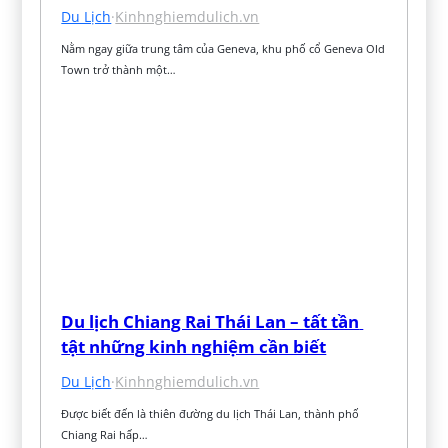
Du Lịch
·
Kinhnghiemdulich.vn
Nằm ngay giữa trung tâm của Geneva, khu phố cổ Geneva Old 
Town trở thành một…
Du lịch Chiang Rai Thái Lan – tất tần 
tật những kinh nghiệm cần biết
Du Lịch
·
Kinhnghiemdulich.vn
Được biết đến là thiên đường du lịch Thái Lan, thành phố 
Chiang Rai hấp…