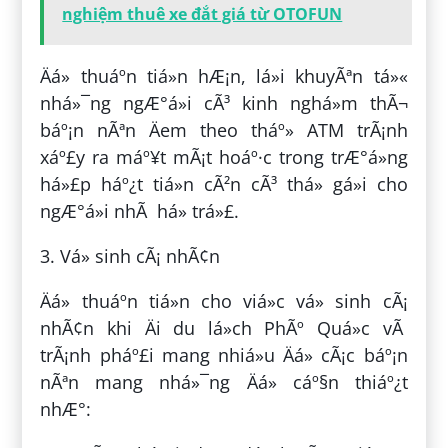
nghiệm thuê xe đắt giá từ OTOFUN
Äá» thuáº­n tiá»n hÆ¡n, lá»i khuyÃªn tá»«
nhá»¯ng ngÆ°á»i cÃ³ kinh nghá»m thÃ¬
báº¡n nÃªn Äem theo tháº» ATM trÃ¡nh
xáº£y ra máº¥t mÃ¡t hoáº·c trong trÆ°á»ng
há»£p háº¿t tiá»n cÃ²n cÃ³ thá» gá»i cho
ngÆ°á»i nhÃ há» trá»£.
3. Vá» sinh cÃ¡ nhÃ¢n
Äá» thuáº­n tiá»n cho viá»c vá» sinh cÃ¡
nhÃ¢n khi Äi du lá»ch PhÃº Quá»c vÃ
trÃ¡nh pháº£i mang nhiá»u Äá» cÃ¡c báº¡n
nÃªn mang nhá»¯ng Äá» cáº§n thiáº¿t
nhÆ°: