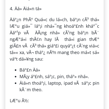
4. Äá» Äiá»n tá»­
Äáº¿n PhÃº Quá»c du lá»ch, báº¡n cÃ³ thá»
lÆ°u giá»¯ láº¡i nhá»¯ng khoáº£nh kháº¯c
Äáº¹p vÃ ÄÃ¡ng nhá» cÃ¹ng báº¡n bÃ¨
ngÆ°á»i thÃ¢n hay lÃ thá»i gian thÆ°
giÃ£n vÃ cÃ³ thá» giáº£i quyáº¿t cÃ´ng viá»c
tá»« xa, vÃ¬ tháº¿ nÃªn mang theo má»t sá»
váº­t dá»¥ng sau:
Báº£n Äá»
MÃ¡y áº£nh, sáº¡c, pin, tháº» nhá».
Äiá»n thoáº¡i, laptop, ipad vÃ sáº¡c pin
kÃ¨m theo.
LÆ°u Ã½: