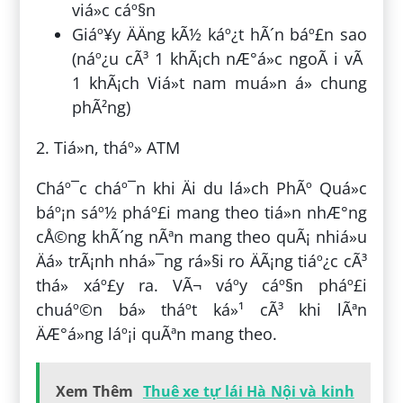
viá»c cáº§n
Giáº¥y ÄÄng kÃ½ káº¿t hÃ´n báº£n sao
(náº¿u cÃ³ 1 khÃ¡ch nÆ°á»c ngoÃ i vÃ
1 khÃ¡ch Viá»t nam muá»n á» chung
phÃ²ng)
2. Tiá»n, tháº» ATM
Cháº¯c cháº¯n khi Äi du lá»ch PhÃº Quá»c
báº¡n sáº½ pháº£i mang theo tiá»n nhÆ°ng
cÅ©ng khÃ´ng nÃªn mang theo quÃ¡ nhiá»u
Äá» trÃ¡nh nhá»¯ng rá»§i ro ÄÃ¡ng tiáº¿c cÃ³
thá» xáº£y ra. VÃ¬ váº­y cáº§n pháº£i
chuáº©n bá» tháº­t ká»¹ cÃ³ khi lÃªn
ÄÆ°á»ng láº¡i quÃªn mang theo.
Xem Thêm
Thuê xe tự lái Hà Nội và kinh