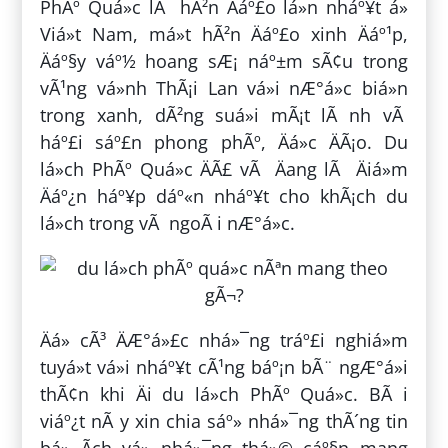
PhÃº Quá»c lÃ hÃ²n Äáº£o lá»n nháº¥t á»
Viá»t Nam, má»t hÃ²n Äáº£o xinh Äáº¹p,
Äáº§y váº½ hoang sÆ¡ náº±m sÃ¢u trong
vÃ¹ng vá»nh ThÃ¡i Lan vá»i nÆ°á»c biá»n
trong xanh, dÃ²ng suá»i mÃ¡t lÃ nh vÃ
háº£i sáº£n phong phÃº, Äá»c ÄÃ¡o. Du
lá»ch PhÃº Quá»c ÄÃ£ vÃ Äang lÃ Äiá»m
Äáº¿n háº¥p dáº«n nháº¥t cho khÃ¡ch du
lá»ch trong vÃ ngoÃ i nÆ°á»c.
Äá» cÃ³ ÄÆ°á»£c nhá»¯ng tráº£i nghiá»m
tuyá»t vá»i nháº¥t cÃ¹ng báº¡n bÃ¨ ngÆ°á»i
thÃ¢n khi Äi du lá»ch PhÃº Quá»c. BÃ i
viáº¿t nÃ y xin chia sáº» nhá»¯ng thÃ´ng tin
bá» Ã­ch vá» nhá»¯ng thá»© cáº§n mang