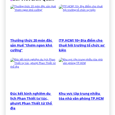
Thưởng thức 20 món đặc 
[TP.HCM] 10+ Địa điểm cho 
sản Huế “thơm ngon khó 
thuê hội trường tổ chức sự 
cưỡng”
kiện
Đúc kết kinh nghiệm du 
Khu vực tập trung nhiều 
lịch Phan Thiết tự túc, 
tòa nhà văn phòng TP.HCM
phượt Phan Thiết từ thổ 
địa