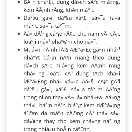
BÃ n cháº£i, dung dá»ch sÃºc miá»ng,
kem ÄÃ¡nh rÄng, khÄn máº·t.
Dáº§u gá»i, dáº§u xáº£, sá»¯a rá»­a
máº·t, sá»¯a táº¯m.
Äá» dÃ¹ng cáº¡o rÃ¢u cho nam vÃ cÃ¡c
loáº¡i má»¹ pháº©m cho ná»¯.
Muá»n hÃ nh lÃ½ ÄÆ°á»£c gá»n nháº¹
nháº¥t báº¡n nÃªn mang theo dung
dá»ch sÃºc miá»ng kem ÄÃ¡nh rÄng
nhá»¯ng loáº¡i cÃ³ dung tÃ­ch khá»i
lÆ°á»£ng nhá» vá»«a Äá»§; cÃ¡c gÃ³i
dáº§u gá»i, xáº£, sá»¯a táº¯m ÄÃ³ng
trong nilon thay vÃ¬ lá» nhá»±a. Äá»ng
thá»i, báº¡n nÃªn biáº¿t kem dÆ°á»¡ng
áº©m da máº·t cÅ©ng cÃ³ thá» sá»­
dá»¥ng thay cho kem chá»ng náº¯ng
trong nhiá»u hoÃ n cáº£nh.