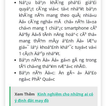
Náº¿u báº¡n khÃ´ng pháº£i giáº£i
quyáº¿t cÃ´ng viá»c tá»t nháº¥t báº¡n
khÃ´ng nÃªn mang theo quÃ¡ nhiá»u
Äá» cÃ´ng nghá» mÃ chá» nÃªn lá»±a
chá»n mang 1 chiáº¿c smartphone cÃ³
Äáº§y Äá»§ tÃ­nh nÄng hoáº·c cÃ³ thá»
mang thÃªm mÃ¡y áº£nh Äá» lÆ°u
giá»¯ láº¡i khoáº£nh kháº¯c tuyá»t vá»i
1 cÃ¡ch Äáº¹p nháº¥t.
Báº¡n nÃªn Äá» Äá» gá»n gÃ ng trong
tÃºi chá»ng tháº¥m nÆ°á»c nhÃ©.
Báº¡n nÃªn Äá»c: Än gÃ¬ á» Äáº£o
ngá»c PhÃº Quá»c
Xem Thêm
Kinh nghiệm cho những ai có
ý định đặt may đồ