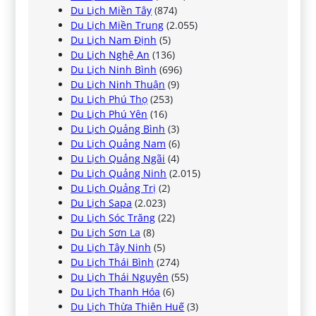
Du Lịch Miền Tây
(874)
Du Lịch Miền Trung
(2.055)
Du Lịch Nam Định
(5)
Du Lịch Nghệ An
(136)
Du Lịch Ninh Bình
(696)
Du Lịch Ninh Thuận
(9)
Du Lịch Phú Thọ
(253)
Du Lịch Phú Yên
(16)
Du Lịch Quảng Bình
(3)
Du Lịch Quảng Nam
(6)
Du Lịch Quảng Ngãi
(4)
Du Lịch Quảng Ninh
(2.015)
Du Lịch Quảng Trị
(2)
Du Lịch Sapa
(2.023)
Du Lịch Sóc Trăng
(22)
Du Lịch Sơn La
(8)
Du Lịch Tây Ninh
(5)
Du Lịch Thái Bình
(274)
Du Lịch Thái Nguyên
(55)
Du Lịch Thanh Hóa
(6)
Du Lịch Thừa Thiên Huế
(3)