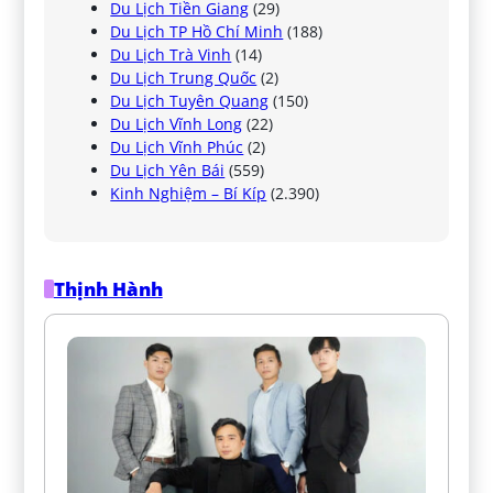
Du Lịch Tiền Giang
(29)
Du Lịch TP Hồ Chí Minh
(188)
Du Lịch Trà Vinh
(14)
Du Lịch Trung Quốc
(2)
Du Lịch Tuyên Quang
(150)
Du Lịch Vĩnh Long
(22)
Du Lịch Vĩnh Phúc
(2)
Du Lịch Yên Bái
(559)
Kinh Nghiệm – Bí Kíp
(2.390)
Thịnh Hành