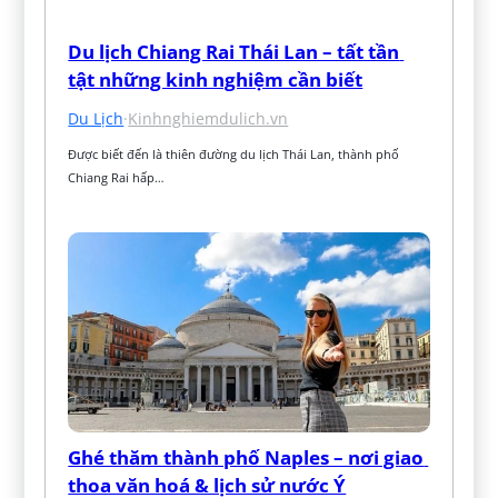
Du lịch Chiang Rai Thái Lan – tất tần 
tật những kinh nghiệm cần biết
Du Lịch
·
Kinhnghiemdulich.vn
Được biết đến là thiên đường du lịch Thái Lan, thành phố 
Chiang Rai hấp…
Ghé thăm thành phố Naples – nơi giao 
thoa văn hoá & lịch sử nước Ý