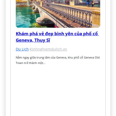
Khám phá vẻ đẹp bình yên của phố cổ 
Geneva, Thụy Sĩ
Du Lịch
·
Kinhnghiemdulich.vn
Nằm ngay giữa trung tâm của Geneva, khu phố cổ Geneva Old 
Town trở thành một…