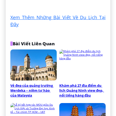
Xem Thêm Những Bài Viết Về Du Lịch Tại
Đây
Bài Viết Liên Quan
Vẻ đẹp của quảng trường 
Khám phá 27 địa điểm du 
Merdeka – niềm tự hào 
lịch Quảng Ninh view đẹp, 
của Malaysia
nổi tiếng hàng đầu