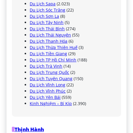
Du Lịch Sapa
(2.023)
Du Lịch Sóc Trăng
(22)
Du Lịch Sơn La
(8)
Du Lịch Tây Ninh
(5)
Du Lịch Thái Bình
(274)
Du Lịch Thái Nguyên
(55)
Du Lịch Thanh Hóa
(6)
Du Lịch Thừa Thiên Huế
(3)
Du Lịch Tiền Giang
(29)
Du Lịch TP Hồ Chí Minh
(188)
Du Lịch Trà Vinh
(14)
Du Lịch Trung Quốc
(2)
Du Lịch Tuyên Quang
(150)
Du Lịch Vĩnh Long
(22)
Du Lịch Vĩnh Phúc
(2)
Du Lịch Yên Bái
(559)
Kinh Nghiệm – Bí Kíp
(2.390)
Thịnh Hành