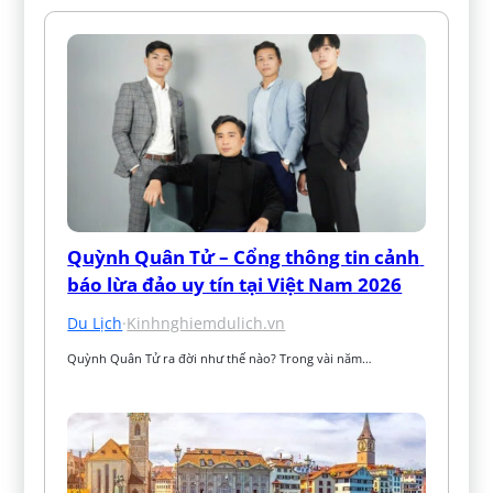
Quỳnh Quân Tử – Cổng thông tin cảnh 
báo lừa đảo uy tín tại Việt Nam 2026
Du Lịch
·
Kinhnghiemdulich.vn
Quỳnh Quân Tử ra đời như thế nào? Trong vài năm…