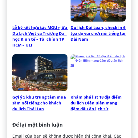
Lễ ký kết hợp tác MOU giữa 
Du lịch Đài Loan, check in 6 
Du Lịch Việt và Trường Đại 
tọa độ vui chơi nổi tiếng tại 
học Kinh tế – Tài chính TP 
Đài Nam
HCM – UEF
Gợi ý 5 khu trung tâm mua 
Khám phá list 18 địa điểm 
sắm nổi tiếng cho khách 
du lịch Điện Biên mang 
du lịch Thái Lan
đậm dấu ấn lịch sử
Để lại một bình luận
Email của bạn sẽ không được hiển thị công khai.
Các