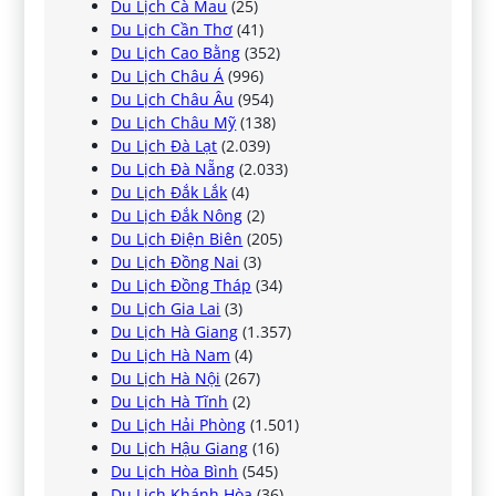
Du Lịch Cà Mau
(25)
Du Lịch Cần Thơ
(41)
Du Lịch Cao Bằng
(352)
Du Lịch Châu Á
(996)
Du Lịch Châu Âu
(954)
Du Lịch Châu Mỹ
(138)
Du Lịch Đà Lạt
(2.039)
Du Lịch Đà Nẵng
(2.033)
Du Lịch Đắk Lắk
(4)
Du Lịch Đắk Nông
(2)
Du Lịch Điện Biên
(205)
Du Lịch Đồng Nai
(3)
Du Lịch Đồng Tháp
(34)
Du Lịch Gia Lai
(3)
Du Lịch Hà Giang
(1.357)
Du Lịch Hà Nam
(4)
Du Lịch Hà Nội
(267)
Du Lịch Hà Tĩnh
(2)
Du Lịch Hải Phòng
(1.501)
Du Lịch Hậu Giang
(16)
Du Lịch Hòa Bình
(545)
Du Lịch Khánh Hòa
(36)