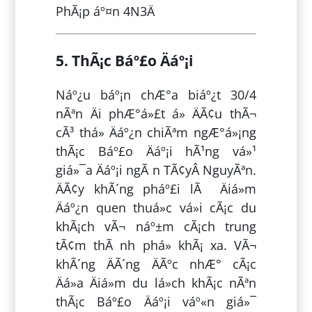
PhÃ¡p áº¤n 4N3Ä
5. ThÃ¡c Báº£o Äáº¡i
Náº¿u báº¡n chÆ°a biáº¿t 30/4
nÃªn Äi phÆ°á»£t á» ÄÃ¢u thÃ¬
cÃ³ thá» Äáº¿n chiÃªm ngÆ°á»¡ng
thÃ¡c Báº£o Äáº¡i hÃ¹ng vá»¹
giá»¯a Äáº¡i ngÃ n TÃ¢yÂ NguyÃªn.
ÄÃ¢y khÃ´ng pháº£i lÃ Äiá»m
Äáº¿n quen thuá»c vá»i cÃ¡c du
khÃ¡ch vÃ¬ náº±m cÃ¡ch trung
tÃ¢m thÃ nh phá» khÃ¡ xa. VÃ¬
khÃ´ng ÄÃ´ng ÄÃºc nhÆ° cÃ¡c
Äá»a Äiá»m du lá»ch khÃ¡c nÃªn
thÃ¡c Báº£o Äáº¡i váº«n giá»¯