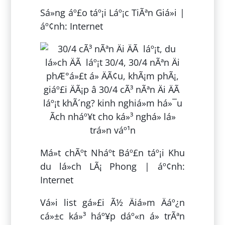
Sá»ng áº£o táº¡i Láº¡c TiÃªn Giá»i |
áº¢nh: Internet
Má»t chÃºt Nháº­t Báº£n táº¡i Khu
du lá»ch LÃ¡ Phong | áº¢nh:
Internet
Vá»i list gá»£i Ã½ Äiá»m Äáº¿n
cá»±c ká»³ háº¥p dáº«n á» trÃªn