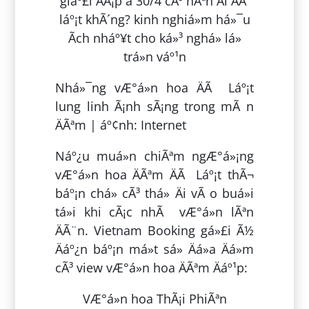
Nhá»¯ng vÆ°á»n hoa ÄÃ Láº¡t
lung linh Ã¡nh sÃ¡ng trong mÃ n
ÄÃªm | áº¢nh: Internet
Náº¿u muá»n chiÃªm ngÆ°á»¡ng
vÆ°á»n hoa ÄÃªm ÄÃ Láº¡t thÃ¬
báº¡n chá» cÃ³ thá» Äi vÃ o buá»i
tá»i khi cÃ¡c nhÃ vÆ°á»n lÃªn
ÄÃ¨n. Vietnam Booking gá»£i Ã½
Äáº¿n báº¡n má»t sá» Äá»a Äá»m
cÃ³ view vÆ°á»n hoa ÄÃªm Äáº¹p:
VÆ°á»n hoa ThÃ¡i PhiÃªn