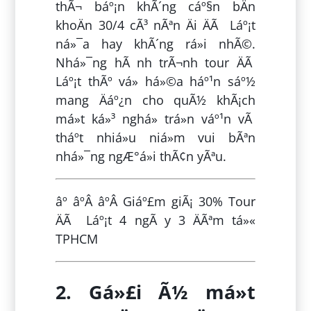
thÃ¬ báº¡n khÃ´ng cáº§n bÄn
khoÄn 30/4 cÃ³ nÃªn Äi ÄÃ Láº¡t
ná»¯a hay khÃ´ng rá»i nhÃ©.
Nhá»¯ng hÃ nh trÃ¬nh tour ÄÃ
Láº¡t thÃº vá» há»©a háº¹n sáº½
mang Äáº¿n cho quÃ½ khÃ¡ch
má»t ká»³ nghá» trá»n váº¹n vÃ
tháº­t nhiá»u niá»m vui bÃªn
nhá»¯ng ngÆ°á»i thÃ¢n yÃªu.
âº âºÂ âºÂ Giáº£m giÃ¡ 30% Tour
ÄÃ Láº¡t 4 ngÃ y 3 ÄÃªm tá»«
TPHCM
2. Gá»£i Ã½ má»t