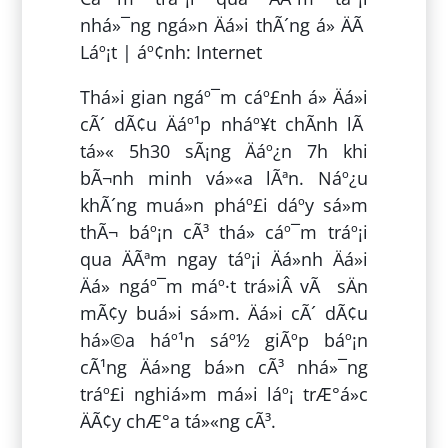
nhá»¯ng ngá»n Äá»i thÃ´ng á» ÄÃ
Láº¡t | áº¢nh: Internet
Thá»i gian ngáº¯m cáº£nh á» Äá»i
cÃ´ dÃ¢u Äáº¹p nháº¥t chÃ­nh lÃ
tá»« 5h30 sÃ¡ng Äáº¿n 7h khi
bÃ¬nh minh vá»«a lÃªn. Náº¿u
khÃ´ng muá»n pháº£i dáº­y sá»m
thÃ¬ báº¡n cÃ³ thá» cáº¯m tráº¡i
qua ÄÃªm ngay táº¡i Äá»nh Äá»i
Äá» ngáº¯m máº·t trá»iÂ vÃ sÄn
mÃ¢y buá»i sá»m. Äá»i cÃ´ dÃ¢u
há»©a háº¹n sáº½ giÃºp báº¡n
cÃ¹ng Äá»ng bá»n cÃ³ nhá»¯ng
tráº£i nghiá»m má»i láº¡ trÆ°á»c
ÄÃ¢y chÆ°a tá»«ng cÃ³.