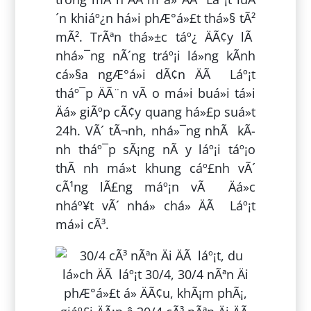
´n khiáº¿n há»i phÆ°á»£t thá»§ tÃ²
mÃ². TrÃªn thá»±c táº¿ ÄÃ¢y lÃ
nhá»¯ng nÃ´ng tráº¡i lá»ng kÃ­nh
cá»§a ngÆ°á»i dÃ¢n ÄÃ Láº¡t
tháº¯p ÄÃ¨n vÃ o má»i buá»i tá»i
Äá» giÃºp cÃ¢y quang há»£p suá»t
24h. VÃ´ tÃ¬nh, nhá»¯ng nhÃ kÃ­
nh tháº¯p sÃ¡ng nÃ y láº¡i táº¡o
thÃ nh má»t khung cáº£nh vÃ´
cÃ¹ng lÃ£ng máº¡n vÃ Äá»c
nháº¥t vÃ´ nhá» chá» ÄÃ Láº¡t
má»i cÃ³.