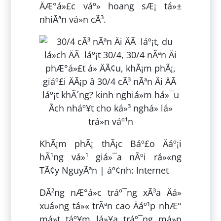
ÄÆ°á»£c váº» hoang sÆ¡ tá»±
nhiÃªn vá»n cÃ³.
KhÃ¡m phÃ¡ thÃ¡c Báº£o Äáº¡i
hÃ¹ng vá»¹ giá»¯a nÃºi rá»«ng
TÃ¢y NguyÃªn | áº¢nh: Internet
DÃ²ng nÆ°á»c tráº¯ng xÃ³a Äá»
xuá»ng tá»« trÃªn cao Äáº¹p nhÆ°
má»t táº¥m lá»¥a tráº¯ng má»n