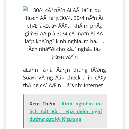
âLáº·n lá»iâ Äáº¿n thung lÅ©ng
Suá»i VÃ ng Äá» check â in cÃ¢y
thÃ´ng cÃ´ ÄÆ¡n | áº¢nh: Internet
Xem Thêm
Kinh nghiệm du
lịch Cát Bà – Địa điểm nghỉ
dưỡng cực kỳ lý tưởng