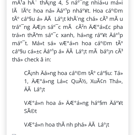
mÃ¹a hÃ¨ thÃ¡ng 4, 5 náº¯ng nhiá»u má»i
lÃ lÃºc hoa ná» Äáº¹p nháº¥t. Hoa cáº©m
tÃº cáº§u á» ÄÃ Láº¡t khÃ´ng chá» cÃ³ mÃ u
tráº¯ng ÄÆ¡n sáº¯c mÃ cÃ²n ÄÆ°á»£c pha
trá»n thÃªm sáº¯c xanh, há»ng ráº¥t Äáº¹p
máº¯t. Má»t sá» vÆ°á»n hoa cáº©m tÃº
cáº§u cá»±c Äáº¹p á» ÄÃ Láº¡t mÃ báº¡n cÃ³
thá» check â in:
CÃ¡nh Äá»ng hoa cáº©m tÃº cáº§u: Tá»
1, ÄÆ°á»ng Lá»c QuÃ½, XuÃ¢n Thá»,
ÄÃ Láº¡t
VÆ°á»n hoa á» ÄÆ°á»ng háº§m Äáº¥t
SÃ©t
VÆ°á»n hoa thÃ nh phá» ÄÃ Láº¡t