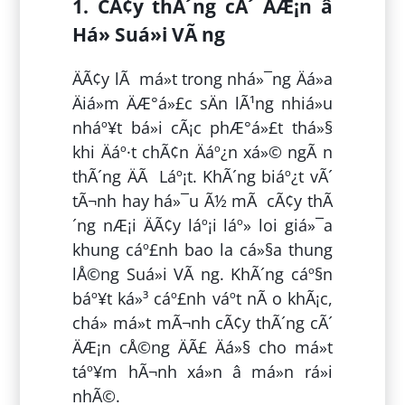
1. CÃ¢y thÃ´ng cÃ´ ÄÆ¡n â
Há» Suá»i VÃ ng
ÄÃ¢y lÃ má»t trong nhá»¯ng Äá»a
Äiá»m ÄÆ°á»£c sÄn lÃ¹ng nhiá»u
nháº¥t bá»i cÃ¡c phÆ°á»£t thá»§
khi Äáº·t chÃ¢n Äáº¿n xá»© ngÃ n
thÃ´ng ÄÃ Láº¡t. KhÃ´ng biáº¿t vÃ´
tÃ¬nh hay há»¯u Ã½ mÃ cÃ¢y thÃ
´ng nÆ¡i ÄÃ¢y láº¡i láº» loi giá»¯a
khung cáº£nh bao la cá»§a thung
lÅ©ng Suá»i VÃ ng. KhÃ´ng cáº§n
báº¥t ká»³ cáº£nh váº­t nÃ o khÃ¡c,
chá» má»t mÃ¬nh cÃ¢y thÃ´ng cÃ´
ÄÆ¡n cÅ©ng ÄÃ£ Äá»§ cho má»t
táº¥m hÃ¬nh xá»n â má»n rá»i
nhÃ©.