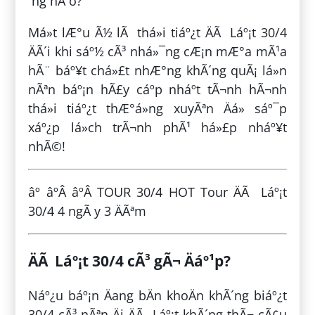
´ng nÃ o?
Má»t lÆ°u Ã½ lÃ thá»i tiáº¿t ÄÃ Láº¡t 30/4
ÄÃ´i khi sáº½ cÃ³ nhá»¯ng cÆ¡n mÆ°a mÃ¹a
hÃ¨ báº¥t chá»£t nhÆ°ng khÃ´ng quÃ¡ lá»n
nÃªn báº¡n hÃ£y cáº­p nháº­t tÃ¬nh hÃ¬nh
thá»i tiáº¿t thÆ°á»ng xuyÃªn Äá» sáº¯p
xáº¿p lá»ch trÃ¬nh phÃ¹ há»£p nháº¥t
nhÃ©!
âº âºÂ âºÂ TOUR 30/4 HOT Tour ÄÃ Láº¡t
30/4 4 ngÃ y 3 ÄÃªm
ÄÃ Láº¡t 30/4 cÃ³ gÃ¬ Äáº¹p?
Náº¿u báº¡n Äang bÄn khoÄn khÃ´ng biáº¿t
30/4 cÃ³ nÃªn Äi ÄÃ Láº¡t khÃ´ng thÃ¬ cÃ¢u