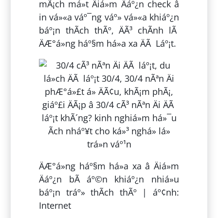
mÃ¡ch má»t Äiá»m Äáº¿n check â
in vá»«a váº¯ng váº» vá»«a khiáº¿n
báº¡n thÃ­ch thÃº, ÄÃ³ chÃ­nh lÃ
ÄÆ°á»ng háº§m há»a xa ÄÃ Láº¡t.
ÄÆ°á»ng háº§m há»a xa â Äiá»m
Äáº¿n bÃ­ áº©n khiáº¿n nhiá»u
báº¡n tráº» thÃ­ch thÃº | áº¢nh:
Internet