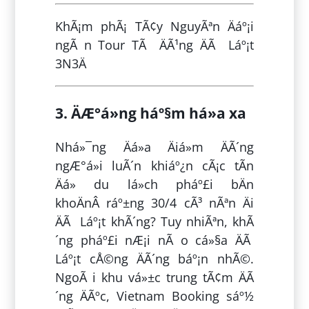
KhÃ¡m phÃ¡ TÃ¢y NguyÃªn Äáº¡i
ngÃ n Tour TÃ ÄÃ¹ng ÄÃ Láº¡t
3N3Ä
3. ÄÆ°á»ng háº§m há»a xa
Nhá»¯ng Äá»a Äiá»m ÄÃ´ng
ngÆ°á»i luÃ´n khiáº¿n cÃ¡c tÃ­n
Äá» du lá»ch pháº£i bÄn
khoÄnÂ ráº±ng 30/4 cÃ³ nÃªn Äi
ÄÃ Láº¡t khÃ´ng? Tuy nhiÃªn, khÃ
´ng pháº£i nÆ¡i nÃ o cá»§a ÄÃ
Láº¡t cÅ©ng ÄÃ´ng báº¡n nhÃ©.
NgoÃ i khu vá»±c trung tÃ¢m ÄÃ
´ng ÄÃºc, Vietnam Booking sáº½