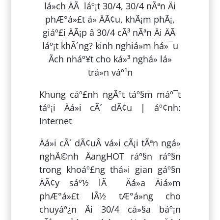
Khung cáº£nh ngÃºt táº§m máº¯t
táº¡i Äá»i cÃ´ dÃ¢u | áº¢nh:
Internet
Äá»i cÃ´ dÃ¢uÂ vá»i cÃ¡i tÃªn ngá»
nghÄ©nh ÄangHOT ráº§n ráº§n
trong khoáº£ng thá»i gian gáº§n
ÄÃ¢y sáº½ lÃ Äá»a Äiá»m
phÆ°á»£t lÃ½ tÆ°á»ng cho
chuyáº¿n Äi 30/4 cá»§a báº¡n