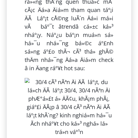
rá»«ng thÃ´ng quen thuá»c mÃ
cÃ¡c Äá»a Äiá»m tham quan táº¡i
ÄÃ Láº¡t cÅ©ng luÃ´n Äá»i má»i
vÃ báº¯t âtrendâ cá»±c ká»³
nháº¡y. Náº¿u báº¡n muá»n sá»
há»¯u nhá»¯ng bá»©c áº£nh
sá»ng áº£o thÃ¬ cÃ³ thá» ghÃ©
thÄm nhá»¯ng Äá»a Äiá»m check
â in Äang ráº¥t hot sau: