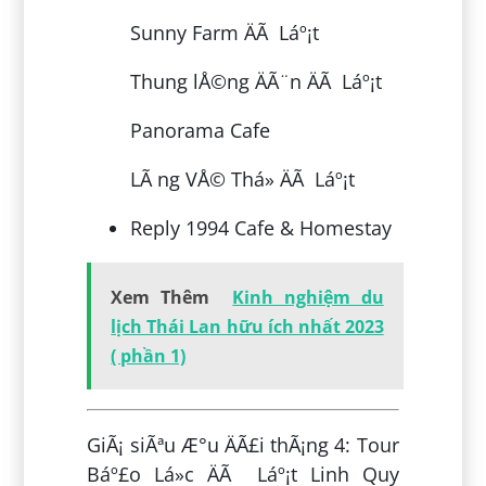
Sunny Farm ÄÃ Láº¡t
Thung lÅ©ng ÄÃ¨n ÄÃ Láº¡t
Panorama Cafe
LÃ ng VÅ© Thá» ÄÃ Láº¡t
Reply 1994 Cafe & Homestay
Xem Thêm
Kinh nghiệm du
lịch Thái Lan hữu ích nhất 2023
( phần 1)
GiÃ¡ siÃªu Æ°u ÄÃ£i thÃ¡ng 4: Tour
Báº£o Lá»c ÄÃ Láº¡t Linh Quy