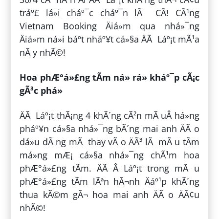
tráº£ lá»i cháº¯c cháº¯n lÃ CÃ! CÃ¹ng
Vietnam Booking Äiá»m qua nhá»¯ng
Äiá»m ná»i báº­t nháº¥t cá»§a ÄÃ Láº¡t mÃ¹a
nÃ y nhÃ©!
Hoa phÆ°á»£ng tÃ­m ná» rá» kháº¯p cÃ¡c
gÃ³c phá»
ÄÃ Láº¡t thÃ¡ng 4 khÃ´ng cÃ²n mÃ uÂ há»ng
pháº¥n cá»§a nhá»¯ng bÃ´ng mai anh ÄÃ o
dá»u dÃ ng mÃ thay vÃ o ÄÃ³ lÃ mÃ u tÃ­m
má»ng mÆ¡ cá»§a nhá»¯ng chÃ¹m hoa
phÆ°á»£ng tÃ­m. ÄÃ Â Láº¡t trong mÃ u
phÆ°á»£ng tÃ­m lÃªn hÃ¬nh Äáº¹p khÃ´ng
thua kÃ©m gÃ¬ hoa mai anh ÄÃ o ÄÃ¢u
nhÃ©!