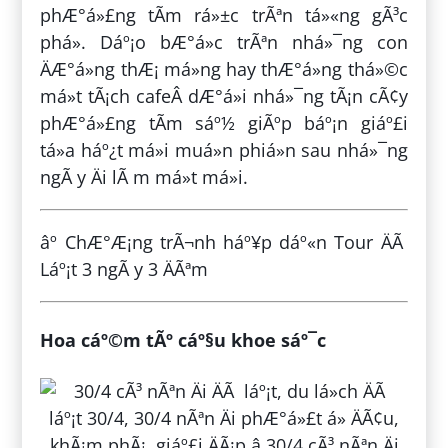
phÆ°á»£ng tÃ­m rá»±c trÃªn tá»«ng gÃ³c
phá». Dáº¡o bÆ°á»c trÃªn nhá»¯ng con
ÄÆ°á»ng thÆ¡ má»ng hay thÆ°á»ng thá»©c
má»t tÃ¡ch cafeÂ dÆ°á»i nhá»¯ng tÃ¡n cÃ¢y
phÆ°á»£ng tÃ­m sáº½ giÃºp báº¡n giáº£i
tá»a háº¿t má»i muá»n phiá»n sau nhá»¯ng
ngÃ y Äi lÃ m má»t má»i.
âº ChÆ°Æ¡ng trÃ¬nh háº¥p dáº«n Tour ÄÃ
Láº¡t 3 ngÃ y 3 ÄÃªm
Hoa cáº©m tÃº cáº§u khoe sáº¯c