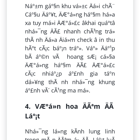
Náº±m gáº§n khu vá»±c Äá»i chÃ¨
Cáº§u Äáº¥t, ÄÆ°á»ng háº§m há»a
xa tuy má»i ÄÆ°á»£c âkhai quáº­tâ
nhá»¯ng ÄÃ£ nhanh chÃ³ng trá»
thÃ nh Äá»a Äiá»m check â in thu
hÃºt cÃ¡c báº¡n tráº». Váº» Äáº¹p
bÃ­ áº©n vÃ hoang sÆ¡ cá»§a
ÄÆ°á»ng háº§m ÄÃ£ ÄÆ°á»£c
cÃ¡c nhiáº¿p áº£nh gia táº­n
dá»¥ng thÃ nh nhá»¯ng khung
áº£nh vÃ´ cÃ¹ng ma má».
4. VÆ°á»n hoa ÄÃªm ÄÃ
Láº¡t
Nhá»¯ng lá»ng kÃ­nh lung linh
trong mÃ n ÄÃªm á» ÄÃ Láº¡t luÃ