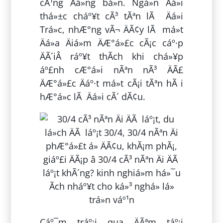
cÃ¹ng Äá»ng bá»n. Ngá»n Äá»i
thá»±c cháº¥t cÃ³ tÃªn lÃ Äá»i
Trá»c, nhÆ°ng vÃ¬ ÄÃ¢y lÃ má»t
Äá»a Äiá»m ÄÆ°á»£c cÃ¡c cáº·p
ÄÃ´iÂ ráº¥t thÃ­ch khi chá»¥p
áº£nh cÆ°á»i nÃªn nÃ³ ÄÃ£
ÄÆ°á»£c Äáº·t má»t cÃ¡i tÃªn hÃ i
hÆ°á»c lÃ Äá»i cÃ´ dÃ¢u.
Cáº¯m tráº¡i qua ÄÃªm táº¡i