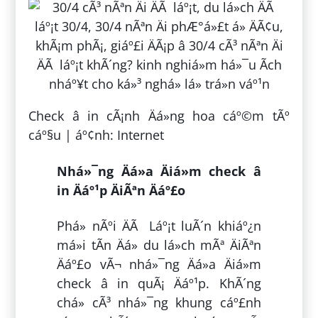
Check â in cÃ¡nh Äá»ng hoa cáº©m tÃº
cáº§u | áº¢nh: Internet
Nhá»¯ng Äá»a Äiá»m check â
in Äáº¹p ÄiÃªn Äáº£o
Phá» nÃºi ÄÃ Láº¡t luÃ´n khiáº¿n
má»i tÃ­n Äá» du lá»ch mÃª ÄiÃªn
Äáº£o vÃ¬ nhá»¯ng Äá»a Äiá»m
check â in quÃ¡ Äáº¹p. KhÃ´ng
chá» cÃ³ nhá»¯ng khung cáº£nh