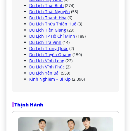
Du Lịch Thái Bình
(274)
Du Lịch Thái Nguyên
(55)
Du Lịch Thanh Hóa
(6)
Du Lịch Thừa Thiên Huế
(3)
Du Lịch Tiền Giang
(29)
Du Lịch TP Hồ Chí Minh
(188)
Du Lịch Trà Vinh
(14)
Du Lịch Trung Quốc
(2)
Du Lịch Tuyên Quang
(150)
Du Lịch Vĩnh Long
(22)
Du Lịch Vĩnh Phúc
(2)
Du Lịch Yên Bái
(559)
Kinh Nghiệm – Bí Kíp
(2.390)
Thịnh Hành