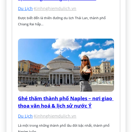
Du Lịch
·
Kinhnghiemdulich.vn
Được biết đến là thiên đường du lịch Thái Lan, thành phố 
Chiang Rai hấp…
Ghé thăm thành phố Naples – nơi giao 
thoa văn hoá & lịch sử nước Ý
Du Lịch
·
Kinhnghiemdulich.vn
Là một trong những thành phố lâu đời bậc nhất, thành phố 
Naples luôn…