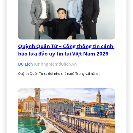
Quỳnh Quân Tử – Cổng thông tin cảnh 
báo lừa đảo uy tín tại Việt Nam 2026
Du Lịch
·
Kinhnghiemdulich.vn
Quỳnh Quân Tử ra đời như thế nào? Trong vài năm…