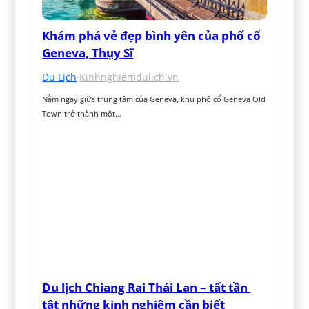
Khám phá vẻ đẹp bình yên của phố cổ 
Geneva, Thụy Sĩ
Du Lịch
·
Kinhnghiemdulich.vn
Nằm ngay giữa trung tâm của Geneva, khu phố cổ Geneva Old 
Town trở thành một…
Du lịch Chiang Rai Thái Lan – tất tần 
tật những kinh nghiệm cần biết