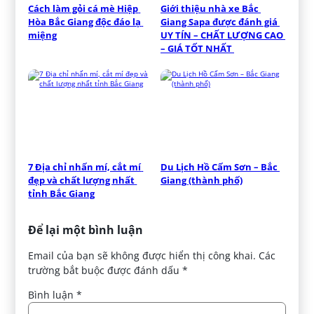
Cách làm gỏi cá mè Hiệp 
Giới thiệu nhà xe Bắc 
Hòa Bắc Giang độc đáo lạ 
Giang Sapa được đánh giá 
miệng
UY TÍN – CHẤT LƯỢNG CAO 
– GIÁ TỐT NHẤT 
7 Địa chỉ nhấn mí, cắt mí 
Du Lịch Hồ Cấm Sơn – Bắc 
đẹp và chất lượng nhất 
Giang (thành phố)
tỉnh Bắc Giang
Để lại một bình luận
Email của bạn sẽ không được hiển thị công khai.
Các
trường bắt buộc được đánh dấu
*
Bình luận
*