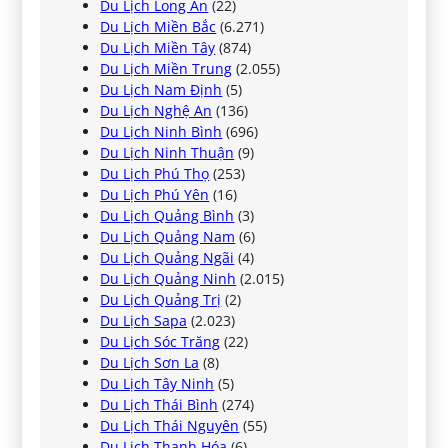
Du Lịch Long An
(22)
Du Lịch Miền Bắc
(6.271)
Du Lịch Miền Tây
(874)
Du Lịch Miền Trung
(2.055)
Du Lịch Nam Định
(5)
Du Lịch Nghệ An
(136)
Du Lịch Ninh Bình
(696)
Du Lịch Ninh Thuận
(9)
Du Lịch Phú Thọ
(253)
Du Lịch Phú Yên
(16)
Du Lịch Quảng Bình
(3)
Du Lịch Quảng Nam
(6)
Du Lịch Quảng Ngãi
(4)
Du Lịch Quảng Ninh
(2.015)
Du Lịch Quảng Trị
(2)
Du Lịch Sapa
(2.023)
Du Lịch Sóc Trăng
(22)
Du Lịch Sơn La
(8)
Du Lịch Tây Ninh
(5)
Du Lịch Thái Bình
(274)
Du Lịch Thái Nguyên
(55)
Du Lịch Thanh Hóa
(6)