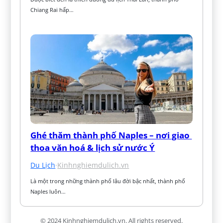
Chiang Rai hấp…
Ghé thăm thành phố Naples – nơi giao 
thoa văn hoá & lịch sử nước Ý
Du Lịch
·
Kinhnghiemdulich.vn
Là một trong những thành phố lâu đời bậc nhất, thành phố 
Naples luôn…
© 2024 Kinhnghiemdulich.vn. All rights reserved.