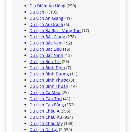
Địa Điểm Ăn Uống
(250)
Du Lịch
(1.195)
Du Lịch An Giang
(41)
Du Lịch Australia
(6)
Du Lịch Bà Rịa – Vũng Tàu
(17)
Du Lịch Bắc Giang
(278)
Du Lịch Bắc Kạn
(192)
Du Lịch Bạc Liêu
(16)
Du Lịch Bắc Ninh
(13)
Du Lịch Bến Tre
(26)
Du Lịch Bình Định
(7)
Du Lịch Bình Dương
(11)
Du Lịch Bình Phước
(3)
Du Lịch Bình Thuận
(14)
Du Lịch Cà Mau
(25)
Du Lịch Cần Thơ
(41)
Du Lịch Cao Bằng
(352)
Du Lịch Châu Á
(996)
Du Lịch Châu Âu
(954)
Du Lịch Châu Mỹ
(138)
Du Lịch Đà Lạt
(2.039)