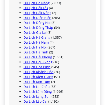
Du Lịch Đà Nẵng
(2.033)
Du Lịch Đắk Lắk
(4)
Du Lịch Đắk Nông
(2)
Du Lịch Điện Biên
(205)
Du Lịch Đồng Nai
(3)
Du Lịch Đồng Tháp
(34)
Du Lịch Gia Lai
(3)
Du Lịch Hà Giang
(1.357)
Du Lịch Hà Nam
(4)
Du Lịch Hà Nội
(267)
Du Lịch Hà Tĩnh
(2)
Du Lịch Hải Phòng
(1.501)
Du Lịch Hậu Giang
(16)
Du Lịch Hòa Bình
(545)
Du Lịch Khánh Hòa
(36)
Du Lịch Kiên Giang
(51)
Du Lịch Kon Tum
(7)
Du Lịch Lai Châu
(53)
Du Lịch Lâm Đồng
(1.996)
Du Lịch Lạng Sơn
(253)
Du Lịch Lào Cai
(1.192)