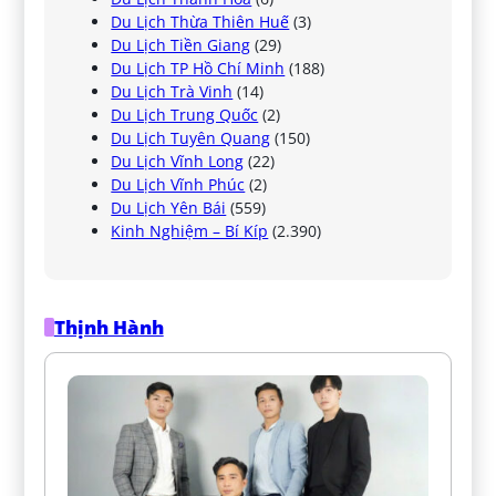
Du Lịch Thừa Thiên Huế
(3)
Du Lịch Tiền Giang
(29)
Du Lịch TP Hồ Chí Minh
(188)
Du Lịch Trà Vinh
(14)
Du Lịch Trung Quốc
(2)
Du Lịch Tuyên Quang
(150)
Du Lịch Vĩnh Long
(22)
Du Lịch Vĩnh Phúc
(2)
Du Lịch Yên Bái
(559)
Kinh Nghiệm – Bí Kíp
(2.390)
Thịnh Hành