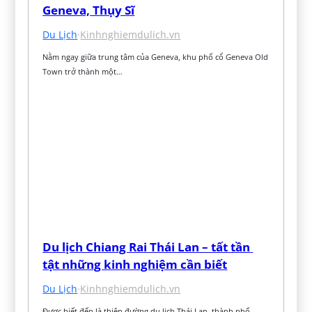
Geneva, Thụy Sĩ
Du Lịch
·
Kinhnghiemdulich.vn
Nằm ngay giữa trung tâm của Geneva, khu phố cổ Geneva Old 
Town trở thành một…
Du lịch Chiang Rai Thái Lan – tất tần 
tật những kinh nghiệm cần biết
Du Lịch
·
Kinhnghiemdulich.vn
Được biết đến là thiên đường du lịch Thái Lan, thành phố 