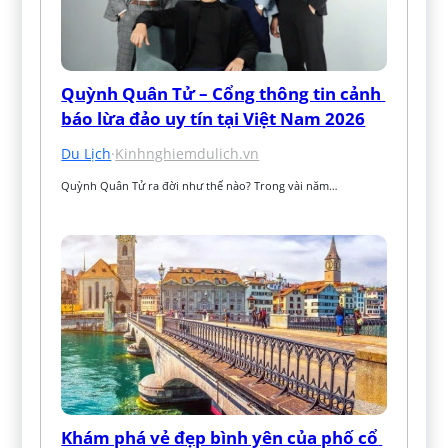
Quỳnh Quân Tử – Cổng thông tin cảnh 
báo lừa đảo uy tín tại Việt Nam 2026
Du Lịch
·
Kinhnghiemdulich.vn
Quỳnh Quân Tử ra đời như thế nào? Trong vài năm…
Khám phá vẻ đẹp bình yên của phố cổ 