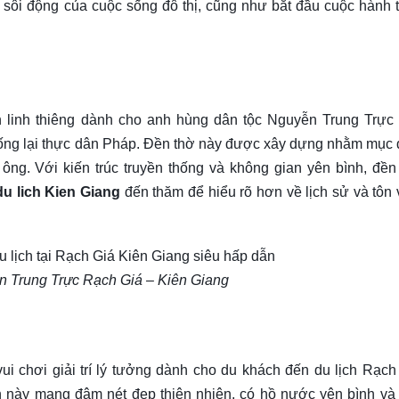
 sôi động của cuộc sống đô thị, cũng như bắt đầu cuộc hành t
 linh thiêng dành cho anh hùng dân tộc Nguyễn Trung Trực 
hống lại thực dân Pháp. Đền thờ này được xây dựng nhằm mục 
 ông. Với kiến trúc truyền thống và không gian yên bình, đền
du lich Kien Giang
đến thăm để hiểu rõ hơn về lịch sử và tôn 
n Trung Trực Rạch Giá – Kiên Giang
i chơi giải trí lý tưởng dành cho du khách đến du lịch Rạch
ên này mang đậm nét đẹp thiên nhiên, có hồ nước yên bình và