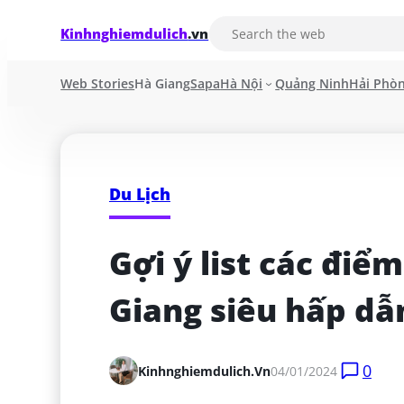
Kinhnghiemdulich
.vn
Web Stories
Hà Giang
Sapa
Hà Nội
Quảng Ninh
Hải Phò
Du Lịch
Gợi ý list các điểm
Giang siêu hấp dẫ
0
Kinhnghiemdulich.vn
04/01/2024