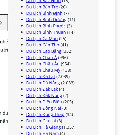
Du Lịch Bắc Ninh
(13)
Du Lịch Bến Tre
(26)
Du Lịch Bình Định
(7)
Du Lịch Bình Dương
(11)
Du Lịch Bình Phước
(3)
Du Lịch Bình Thuận
(14)
Du Lịch Cà Mau
(25)
 ghé
Du Lịch Cần Thơ
(41)
dưới
Du Lịch Cao Bằng
(352)
Du Lịch Châu Á
(996)
Du Lịch Châu Âu
(954)
Du Lịch Châu Mỹ
(138)
Du Lịch Đà Lạt
(2.039)
Du Lịch Đà Nẵng
(2.033)
Du Lịch Đắk Lắk
(4)
Du Lịch Đắk Nông
(2)
Du Lịch Điện Biên
(205)
Du Lịch Đồng Nai
(3)
m du
Du Lịch Đồng Tháp
(34)
Du Lịch Gia Lai
(3)
 nên
Du Lịch Hà Giang
(1.357)
Du Lịch Hà Nam
(4)