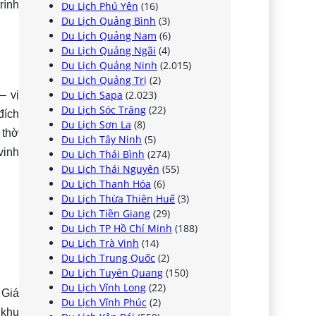
rình
Du Lịch Phú Yên
(16)
Du Lịch Quảng Bình
(3)
Du Lịch Quảng Nam
(6)
Du Lịch Quảng Ngãi
(4)
Du Lịch Quảng Ninh
(2.015)
Du Lịch Quảng Trị
(2)
Du Lịch Sapa
(2.023)
– vị
Du Lịch Sóc Trăng
(22)
đích
Du Lịch Sơn La
(8)
 thờ
Du Lịch Tây Ninh
(5)
vinh
Du Lịch Thái Bình
(274)
Du Lịch Thái Nguyên
(55)
Du Lịch Thanh Hóa
(6)
Du Lịch Thừa Thiên Huế
(3)
Du Lịch Tiền Giang
(29)
Du Lịch TP Hồ Chí Minh
(188)
Du Lịch Trà Vinh
(14)
Du Lịch Trung Quốc
(2)
Du Lịch Tuyên Quang
(150)
Du Lịch Vĩnh Long
(22)
 Giá
Du Lịch Vĩnh Phúc
(2)
 khu