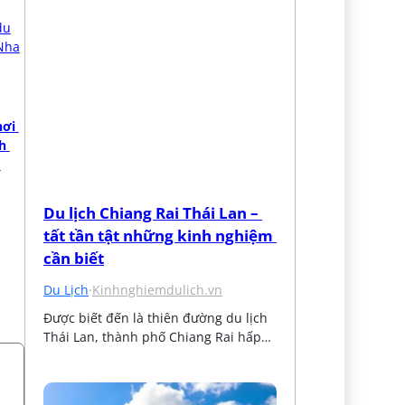
ơi 
h 
Du lịch Chiang Rai Thái Lan – 
tất tần tật những kinh nghiệm 
cần biết
Du Lịch
·
Kinhnghiemdulich.vn
Được biết đến là thiên đường du lịch 
Thái Lan, thành phố Chiang Rai hấp…