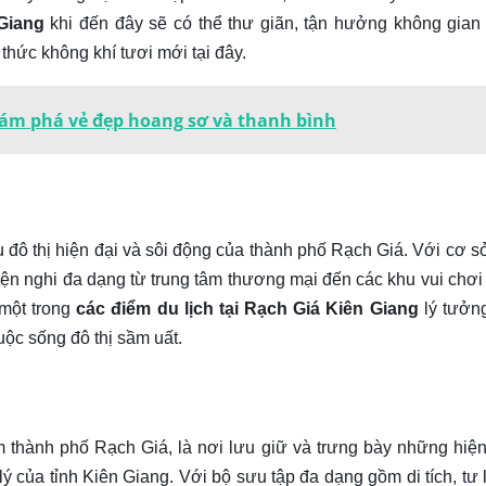
Giang
khi đến đây sẽ có thể thư giãn, tận hưởng không gian
thức không khí tươi mới tại đây.
hám phá vẻ đẹp hoang sơ và thanh bình
đô thị hiện đại và sôi động của thành phố Rạch Giá. Với cơ s
tiện nghi đa dạng từ trung tâm thương mại đến các khu vui chơi 
 một trong
các điểm du lịch tại Rạch Giá Kiên Giang
lý tưởn
uộc sống đô thị sầm uất.
m thành phố Rạch Giá, là nơi lưu giữ và trưng bày những hiện
lý của tỉnh Kiên Giang. Với bộ sưu tập đa dạng gồm di tích, tư l