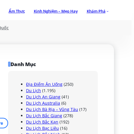
Ẩm Thực
Kinh Nghiệm – Mẹo Hay
Khám Phá
Quốc
Danh Mục
Địa Điểm Ăn Uống
(250)
Du Lịch
(1.195)
Du Lịch An Giang
(41)
Du Lịch Australia
(6)
Du Lịch Bà Rịa – Vũng Tàu
(17)
Du Lịch Bắc Giang
(278)
Du Lịch Bắc Kạn
(192)
re
Du Lịch Bạc Liêu
(16)