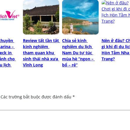
thuyền 
Review tất tần tật 
Chia sẻ kinh 
Nên ở đâu? Ch
rina – 
kinh nghiệm 
nghiệm du lịch 
gì khi đi du lịc
ck in 
tham quan khu 
Nam Du tự túc 
Hòn Tằm Nha 
ảnh cho 
sinh thái nhà xưa 
mùa hè “ngon – 
Trang?
 lịch 
Vĩnh Long
bổ – rẻ”
Các trường bắt buộc được đánh dấu
*