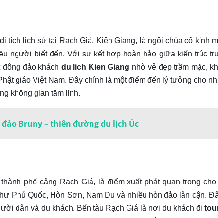
i tích lịch sử tại Rạch Giá, Kiên Giang, là ngôi chùa cổ kính 
iều người biết đến. Với sự kết hợp hoàn hảo giữa kiến trúc tr
út đông đảo khách
du lich Kien Giang
nhờ vẻ đẹp trầm mặc, k
a Phật giáo Việt Nam. Đây chính là một điểm đến lý tưởng cho n
ong không gian tâm linh.
a đảo Bruny – thiên đường du lịch Úc
m thành phố cảng Rạch Giá, là điểm xuất phát quan trọng cho
 như Phú Quốc, Hòn Sơn, Nam Du và nhiều hòn đảo lân cận. Đâ
người dân và du khách. Bến tàu Rạch Giá là nơi du khách đi
tou