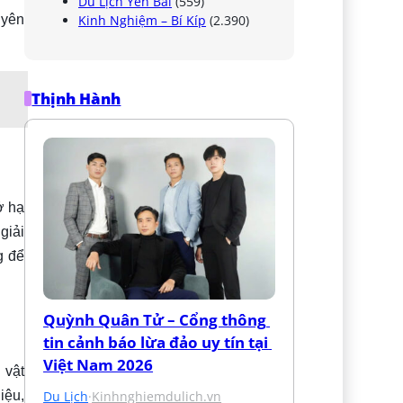
Du Lịch Yên Bái
(559)
Kinh Nghiệm – Bí Kíp
(2.390)
 yên
Thịnh Hành
ở hạ
giải
g để
Quỳnh Quân Tử – Cổng thông 
tin cảnh báo lừa đảo uy tín tại 
Việt Nam 2026
 vật
Du Lịch
·
Kinhnghiemdulich.vn
iệu,