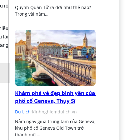
u rõ
Quỳnh Quân Tử ra đời như thế nào? 
Trong vài năm…
hiều
 lại
iang
Khám phá vẻ đẹp bình yên của 
phố cổ Geneva, Thụy Sĩ
Du Lịch
·
Kinhnghiemdulich.vn
Nằm ngay giữa trung tâm của Geneva, 
khu phố cổ Geneva Old Town trở 
thành một…