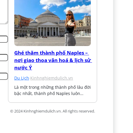
Ghé thăm thành phố Naples – 
nơi giao thoa văn hoá & lịch sử 
nước Ý
Du Lịch
·
Kinhnghiemdulich.vn
Là một trong những thành phố lâu đời 
bậc nhất, thành phố Naples luôn…
© 2024 Kinhnghiemdulich.vn. All rights reserved.