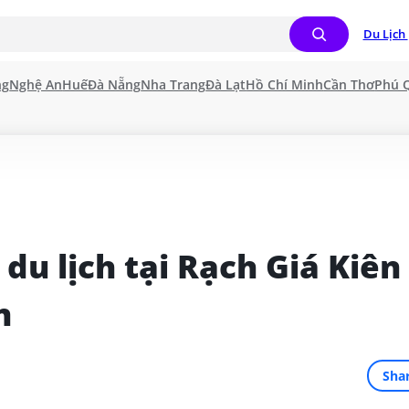
Du Lịch 
ng
Nghệ An
Huế
Đà Nẵng
Nha Trang
Đà Lạt
Hồ Chí Minh
Cần Thơ
Phú 
 du lịch tại Rạch Giá Kiên 
n
Sha