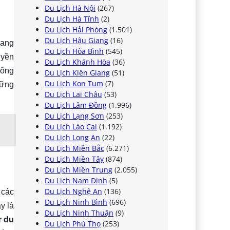
Du Lịch Hà Nội
(267)
Du Lịch Hà Tĩnh
(2)
Du Lịch Hải Phòng
(1.501)
Du Lịch Hậu Giang
(16)
mang
Du Lịch Hòa Bình
(545)
uyền
Du Lịch Khánh Hòa
(36)
hông
Du Lịch Kiên Giang
(51)
Du Lịch Kon Tum
(7)
hững
Du Lịch Lai Châu
(53)
Du Lịch Lâm Đồng
(1.996)
Du Lịch Lạng Sơn
(253)
Du Lịch Lào Cai
(1.192)
Du Lịch Long An
(22)
Du Lịch Miền Bắc
(6.271)
Du Lịch Miền Tây
(874)
Du Lịch Miền Trung
(2.055)
Du Lịch Nam Định
(5)
Du Lịch Nghệ An
(136)
 các
Du Lịch Ninh Bình
(696)
y là
Du Lịch Ninh Thuận
(9)
r du
Du Lịch Phú Thọ
(253)