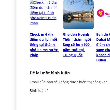
Check in 6 địa 
Ghé đến Hoành 
Bến du 
điểm du lịch nổi 
Thôn, thăm ngôi 
Dubai Ma
tiếng tại thành 
làng cổ hơn 900 
điểm che
phố Reims nước 
năm tuổi tại 
sang ch
Pháp
Trung Quốc
khách du
Dubai
Để lại một bình luận
Email của bạn sẽ không được hiển thị công khai.
Bình luận
*