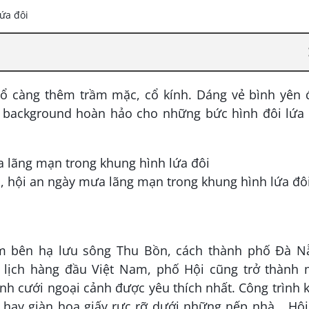
ổ càng thêm trầm mặc, cổ kính. Dáng vẻ bình yên 
h background hoàn hảo cho những bức hình đôi lứa 
 bên hạ lưu sông Thu Bồn, cách thành phố Đà N
 lịch hàng đầu Việt Nam, phố Hội cũng trở thành 
h cưới ngoại cảnh được yêu thích nhất. Công trình 
 hay giàn hoa giấy rực rỡ dưới những nếp nhà… Hội