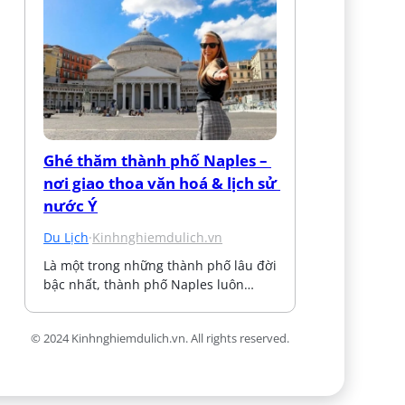
Ghé thăm thành phố Naples – 
nơi giao thoa văn hoá & lịch sử 
nước Ý
Du Lịch
·
Kinhnghiemdulich.vn
Là một trong những thành phố lâu đời 
bậc nhất, thành phố Naples luôn…
© 2024 Kinhnghiemdulich.vn. All rights reserved.