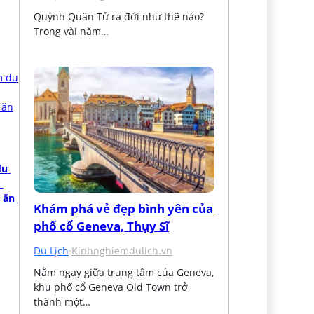
Quỳnh Quân Tử ra đời như thế nào? 
Trong vài năm…
u 
 
ăn 
Khám phá vẻ đẹp bình yên của 
phố cổ Geneva, Thụy Sĩ
Du Lịch
·
Kinhnghiemdulich.vn
Nằm ngay giữa trung tâm của Geneva, 
khu phố cổ Geneva Old Town trở 
thành một…