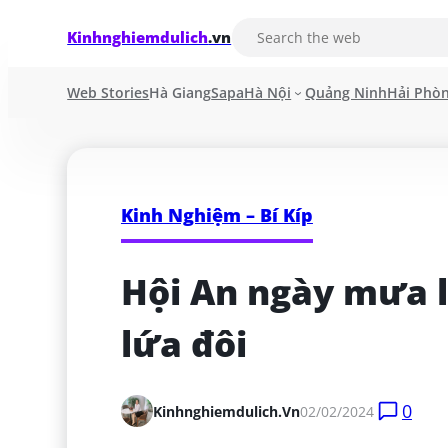
Kinhnghiemdulich
.vn
Web Stories
Hà Giang
Sapa
Hà Nội
Quảng Ninh
Hải Phò
Kinh Nghiệm – Bí Kíp
Hội An ngày mưa l
lứa đôi
0
Kinhnghiemdulich.vn
02/02/2024