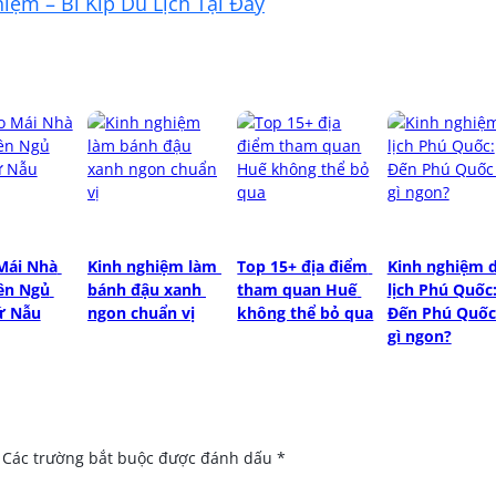
ệm – Bí Kíp Du Lịch Tại Đây
Mái Nhà 
Kinh nghiệm làm 
Top 15+ địa điểm 
Kinh nghiệm d
ên Ngủ 
bánh đậu xanh 
tham quan Huế 
lịch Phú Quốc:
ứ Nẫu
ngon chuẩn vị
không thể bỏ qua
Đến Phú Quốc 
gì ngon?
Các trường bắt buộc được đánh dấu
*