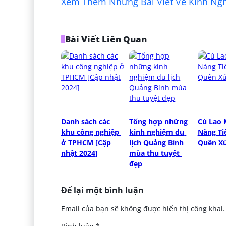
Xem Thêm Những Bài Viết Về Kinh Nghi
Bài Viết Liên Quan
Danh sách các 
Tổng hợp những 
Cù Lao 
khu công nghiệp 
kinh nghiệm du 
Nàng Ti
ở TPHCM [Cập 
lịch Quảng Bình 
Quên X
nhật 2024]
mùa thu tuyệt 
đẹp
Để lại một bình luận
Email của bạn sẽ không được hiển thị công khai.