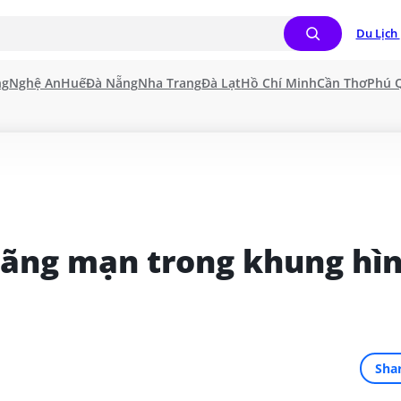
Du Lịch 
ng
Nghệ An
Huế
Đà Nẵng
Nha Trang
Đà Lạt
Hồ Chí Minh
Cần Thơ
Phú 
ãng mạn trong khung hìn
Sha