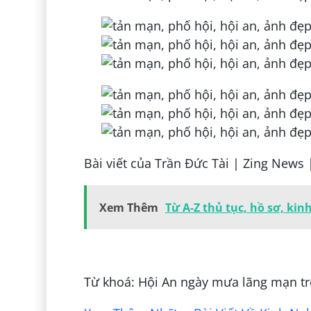
Bài viết của Trần Đức Tài | Zing News 
Xem Thêm
Từ A-Z thủ tục, hồ sơ, ki
Đăng bởi:
Đỗ Kiên
Từ khoá: Hội An ngày mưa lãng mạn tr