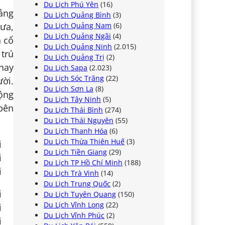
Du Lịch Phú Yên
(16)
ảng
Du Lịch Quảng Bình
(3)
Du Lịch Quảng Nam
(6)
mưa,
Du Lịch Quảng Ngãi
(4)
 cổ
Du Lịch Quảng Ninh
(2.015)
trú
Du Lịch Quảng Trị
(2)
 hay
Du Lịch Sapa
(2.023)
Du Lịch Sóc Trăng
(22)
ời.
Du Lịch Sơn La
(8)
ộng
Du Lịch Tây Ninh
(5)
bên
Du Lịch Thái Bình
(274)
Du Lịch Thái Nguyên
(55)
Du Lịch Thanh Hóa
(6)
Du Lịch Thừa Thiên Huế
(3)
Du Lịch Tiền Giang
(29)
Du Lịch TP Hồ Chí Minh
(188)
Du Lịch Trà Vinh
(14)
Du Lịch Trung Quốc
(2)
Du Lịch Tuyên Quang
(150)
Du Lịch Vĩnh Long
(22)
Du Lịch Vĩnh Phúc
(2)