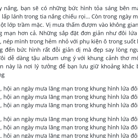
y nắng, bạn sẽ có những bức hình tỏa sáng bên m
n lấp lánh trong tia nắng chiếu rọi… Còn trong ngày 
một lớp trầm mặc. Vị mưa thấm đượm vào không gian
ng mạn hơn cả. Những sắp đặt đơn giản như đôi lứa 
, nép mình trong hẻm nhỏ với phụ kiện ô trong suốt
 đến bức hình rất đỗi giản dị mà đẹp say lòng ngư
đôi dễ dàng tậu album ưng ý với khung cảnh thơ m
 này là nơi lý tưởng để bạn lưu giữ khoảng khắc 
ng