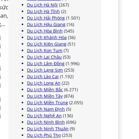
Du Lịch Hà Nội
(267)
 sức
Du Lịch Hà Tĩnh
(2)
ian,
Du Lịch Hải Phòng
(1.501)
g…
Du Lịch Hậu Giang
(16)
Du Lịch Hòa Bình
(545)
Du Lịch Khánh Hòa
(36)
Du Lịch Kiên Giang
(51)
Du Lịch Kon Tum
(7)
Du Lịch Lai Châu
(53)
Du Lịch Lâm Đồng
(1.996)
Du Lịch Lạng Sơn
(253)
Du Lịch Lào Cai
(1.192)
Du Lịch Long An
(22)
Du Lịch Miền Bắc
(6.271)
Du Lịch Miền Tây
(874)
Du Lịch Miền Trung
(2.055)
Du Lịch Nam Định
(5)
Du Lịch Nghệ An
(136)
Du Lịch Ninh Bình
(696)
Du Lịch Ninh Thuận
(9)
Du Lịch Phú Thọ
(253)