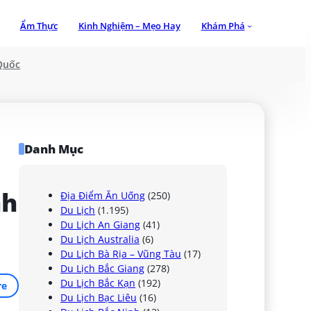
Ẩm Thực
Kinh Nghiệm – Mẹo Hay
Khám Phá
Quốc
Danh Mục
h 
Địa Điểm Ăn Uống
(250)
Du Lịch
(1.195)
Du Lịch An Giang
(41)
Du Lịch Australia
(6)
Du Lịch Bà Rịa – Vũng Tàu
(17)
Du Lịch Bắc Giang
(278)
Du Lịch Bắc Kạn
(192)
re
Du Lịch Bạc Liêu
(16)