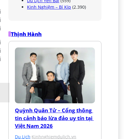
Du Lịch Yên Bái
(559)
Kinh Nghiệm – Bí Kíp
(2.390)
Thịnh Hành
Quỳnh Quân Tử – Cổng thông 
tin cảnh báo lừa đảo uy tín tại 
Việt Nam 2026
Du Lịch
·
Kinhnghiemdulich.vn