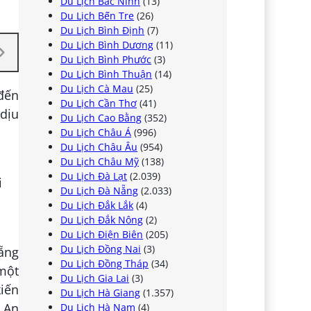
Du Lịch Bắc Ninh
(13)
Du Lịch Bến Tre
(26)
Du Lịch Bình Định
(7)
Du Lịch Bình Dương
(11)
Du Lịch Bình Phước
(3)
Du Lịch Bình Thuận
(14)
Du Lịch Cà Mau
(25)
đến
Du Lịch Cần Thơ
(41)
dịu
Du Lịch Cao Bằng
(352)
Du Lịch Châu Á
(996)
Du Lịch Châu Âu
(954)
Du Lịch Châu Mỹ
(138)
Du Lịch Đà Lạt
(2.039)
Du Lịch Đà Nẵng
(2.033)
Du Lịch Đắk Lắk
(4)
Du Lịch Đắk Nông
(2)
Du Lịch Điện Biên
(205)
Du Lịch Đồng Nai
(3)
ẵng
Du Lịch Đồng Tháp
(34)
một
Du Lịch Gia Lai
(3)
kiến
Du Lịch Hà Giang
(1.357)
 An
Du Lịch Hà Nam
(4)