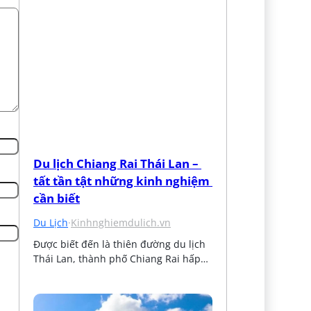
Du lịch Chiang Rai Thái Lan – 
tất tần tật những kinh nghiệm 
cần biết
Du Lịch
·
Kinhnghiemdulich.vn
Được biết đến là thiên đường du lịch 
Thái Lan, thành phố Chiang Rai hấp…