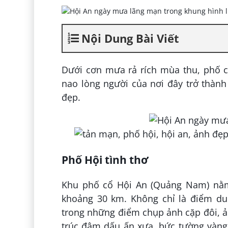
Nội Dung Bài Viết
Dưới cơn mưa rả rích mùa thu, phố c
nao lòng người của nơi đây trở thàn
đẹp.
Phố Hội tình thơ
Khu phố cổ Hội An (Quảng Nam) nằm
khoảng 30 km. Không chỉ là điểm du
trong những điểm chụp ảnh cặp đôi, ản
trúc đậm dấu ấn xưa, bức tường vàng