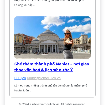
Chiang Rai hấp…
Ghé thăm thành phố Naples – nơi giao 
thoa văn hoá & lịch sử nước Ý
Du Lịch
·
Kinhnghiemdulich.vn
Là một trong những thành phố lâu đời bậc nhất, thành phố 
Naples luôn…
© 2024 Kinhnghiemdulich.vn. All rights reserved.