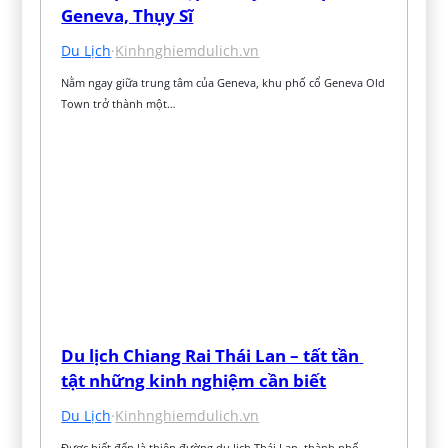
Geneva, Thụy Sĩ
Du Lịch
·
Kinhnghiemdulich.vn
Nằm ngay giữa trung tâm của Geneva, khu phố cổ Geneva Old 
Town trở thành một…
Du lịch Chiang Rai Thái Lan – tất tần 
tật những kinh nghiệm cần biết
Du Lịch
·
Kinhnghiemdulich.vn
Được biết đến là thiên đường du lịch Thái Lan, thành phố 