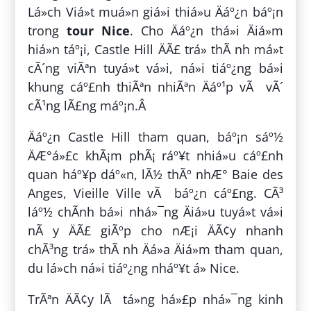
Lá»ch Viá»t muá»n giá»i thiá»u Äáº¿n báº¡n
trong
tour Nice
. Cho Äáº¿n thá»i Äiá»m
hiá»n táº¡i, Castle Hill ÄÃ£ trá» thÃ nh má»t
cÃ´ng viÃªn tuyá»t vá»i, ná»i tiáº¿ng bá»i
khung cáº£nh thiÃªn nhiÃªn Äáº¹p vÃ vÃ´
cÃ¹ng lÃ£ng máº¡n.Â
Äáº¿n Castle Hill tham quan, báº¡n sáº½
ÄÆ°á»£c khÃ¡m phÃ¡ ráº¥t nhiá»u cáº£nh
quan háº¥p dáº«n, lÃ½ thÃº nhÆ° Baie des
Anges, Vieille Ville vÃ báº¿n cáº£ng. CÃ³
láº½ chÃ­nh bá»i nhá»¯ng Äiá»u tuyá»t vá»i
nÃ y ÄÃ£ giÃºp cho nÆ¡i ÄÃ¢y nhanh
chÃ³ng trá» thÃ nh Äá»a Äiá»m tham quan,
du lá»ch ná»i tiáº¿ng nháº¥t á» Nice.
TrÃªn ÄÃ¢y lÃ tá»ng há»£p nhá»¯ng kinh