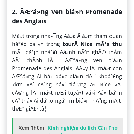
2. ÄÆ°á»ng ven biá»n Promenade
des Anglais
Má»t trong nhá»¯ng Äá»a Äiá»m tham quan
háº¥p dáº«n trong
tourÂ Nice mÃ¹a thu
mÃ báº¡n nháº¥t Äá»nh nÃªn ghÃ© thÄm
ÄÃ³ chÃ­nh lÃ ÄÆ°á»ng ven biá»n
Promenade des Anglais. ÄÃ¢y lÃ má»t con
ÄÆ°á»ng Äi bá» dá»c biá»n dÃ i khoáº£ng
7km vÃ´ cÃ¹ng ná»i tiáº¿ng á» Nice vÃ
cÅ©ng lÃ má»t nÆ¡i tuyá»t vá»i Äá» báº¡n
cÃ³ thá» Äi dáº¡o ngáº¯m biá»n, hÃ³ng mÃ¡t,
thÆ° giÃ£n,â¦
Xem Thêm
Kinh nghiệm du lịch Cần Thơ