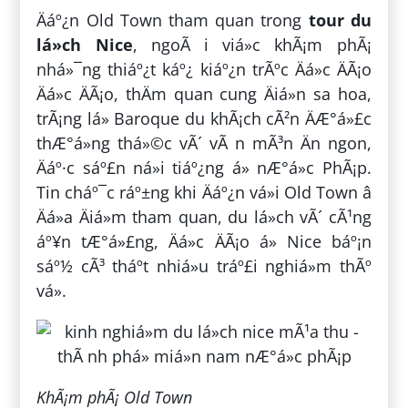
Äáº¿n Old Town tham quan trong
tour du
lá»ch Nice
, ngoÃ i viá»c khÃ¡m phÃ¡
nhá»¯ng thiáº¿t káº¿ kiáº¿n trÃºc Äá»c ÄÃ¡o
Äá»c ÄÃ¡o, thÄm quan cung Äiá»n sa hoa,
trÃ¡ng lá» Baroque du khÃ¡ch cÃ²n ÄÆ°á»£c
thÆ°á»ng thá»©c vÃ´ vÃ n mÃ³n Än ngon,
Äáº·c sáº£n ná»i tiáº¿ng á» nÆ°á»c PhÃ¡p.
Tin cháº¯c ráº±ng khi Äáº¿n vá»i Old Town â
Äá»a Äiá»m tham quan, du lá»ch vÃ´ cÃ¹ng
áº¥n tÆ°á»£ng, Äá»c ÄÃ¡o á» Nice báº¡n
sáº½ cÃ³ tháº­t nhiá»u tráº£i nghiá»m thÃº
vá».
KhÃ¡m phÃ¡ Old Town