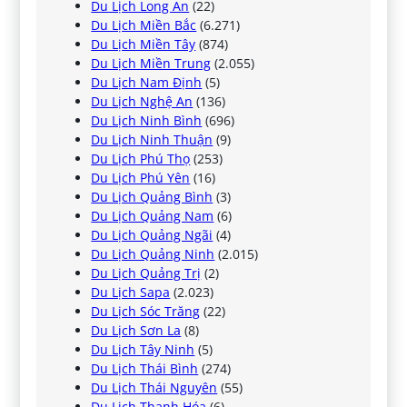
Du Lịch Long An
(22)
Du Lịch Miền Bắc
(6.271)
Du Lịch Miền Tây
(874)
Du Lịch Miền Trung
(2.055)
Du Lịch Nam Định
(5)
Du Lịch Nghệ An
(136)
Du Lịch Ninh Bình
(696)
Du Lịch Ninh Thuận
(9)
Du Lịch Phú Thọ
(253)
Du Lịch Phú Yên
(16)
Du Lịch Quảng Bình
(3)
Du Lịch Quảng Nam
(6)
Du Lịch Quảng Ngãi
(4)
Du Lịch Quảng Ninh
(2.015)
Du Lịch Quảng Trị
(2)
Du Lịch Sapa
(2.023)
Du Lịch Sóc Trăng
(22)
Du Lịch Sơn La
(8)
Du Lịch Tây Ninh
(5)
Du Lịch Thái Bình
(274)
Du Lịch Thái Nguyên
(55)
Du Lịch Thanh Hóa
(6)