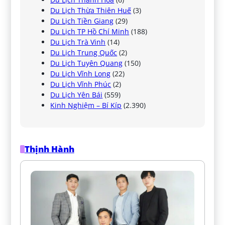
Du Lịch Thừa Thiên Huế
(3)
Du Lịch Tiền Giang
(29)
Du Lịch TP Hồ Chí Minh
(188)
Du Lịch Trà Vinh
(14)
Du Lịch Trung Quốc
(2)
Du Lịch Tuyên Quang
(150)
Du Lịch Vĩnh Long
(22)
Du Lịch Vĩnh Phúc
(2)
Du Lịch Yên Bái
(559)
Kinh Nghiệm – Bí Kíp
(2.390)
Thịnh Hành