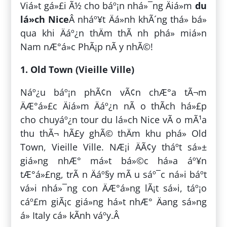
Viá»t gá»£i Ã½ cho báº¡n nhá»¯ng Äiá»m
du
lá»ch Nice
Â nháº¥t Äá»nh khÃ´ng thá» bá»
qua khi Äáº¿n thÄm thÃ nh phá» miá»n
Nam nÆ°á»c PhÃ¡p nÃ y nhÃ©!
1. Old Town (Vieille Ville)
Náº¿u báº¡n phÃ¢n vÃ¢n chÆ°a tÃ¬m
ÄÆ°á»£c Äiá»m Äáº¿n nÃ o thÃ­ch há»£p
cho chuyáº¿n tour du lá»ch Nice vÃ o mÃ¹a
thu thÃ¬ hÃ£y ghÃ© thÄm khu phá» Old
Town, Vieille Ville. NÆ¡i ÄÃ¢y tháº­t sá»±
giá»ng nhÆ° má»t bá»©c há»a áº¥n
tÆ°á»£ng, trÃ n Äáº§y mÃ u sáº¯c ná»i báº­t
vá»i nhá»¯ng con ÄÆ°á»ng lÃ¡t sá»i, táº¡o
cáº£m giÃ¡c giá»ng há»t nhÆ° Äang sá»ng
á» Italy cá» kÃ­nh váº­y.Â