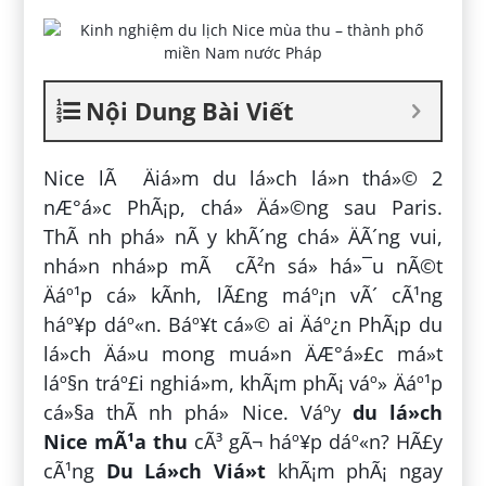
Nội Dung Bài Viết
Nice lÃ Äiá»m du lá»ch lá»n thá»© 2
nÆ°á»c PhÃ¡p, chá» Äá»©ng sau Paris.
ThÃ nh phá» nÃ y khÃ´ng chá» ÄÃ´ng vui,
nhá»n nhá»p mÃ cÃ²n sá» há»¯u nÃ©t
Äáº¹p cá» kÃ­nh, lÃ£ng máº¡n vÃ´ cÃ¹ng
háº¥p dáº«n. Báº¥t cá»© ai Äáº¿n PhÃ¡p du
lá»ch Äá»u mong muá»n ÄÆ°á»£c má»t
láº§n tráº£i nghiá»m, khÃ¡m phÃ¡ váº» Äáº¹p
cá»§a thÃ nh phá» Nice. Váº­y
du lá»ch
Nice mÃ¹a thu
cÃ³ gÃ¬ háº¥p dáº«n? HÃ£y
cÃ¹ng
Du Lá»ch Viá»t
khÃ¡m phÃ¡ ngay