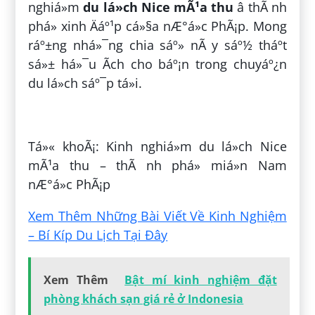
nghiá»m
du lá»ch Nice mÃ¹a thu
â thÃ nh
phá» xinh Äáº¹p cá»§a nÆ°á»c PhÃ¡p. Mong
ráº±ng nhá»¯ng chia sáº» nÃ y sáº½ tháº­t
sá»± há»¯u Ã­ch cho báº¡n trong chuyáº¿n
du lá»ch sáº¯p tá»i.
ÄÄng bá»i:
Thuáº§n Trá»nh
Tá»« khoÃ¡: Kinh nghiá»m du lá»ch Nice
mÃ¹a thu – thÃ nh phá» miá»n Nam
nÆ°á»c PhÃ¡p
Xem Thêm Những Bài Viết Về Kinh Nghiệm
– Bí Kíp Du Lịch Tại Đây
Xem Thêm
Bật mí kinh nghiệm đặt
phòng khách sạn giá rẻ ở Indonesia