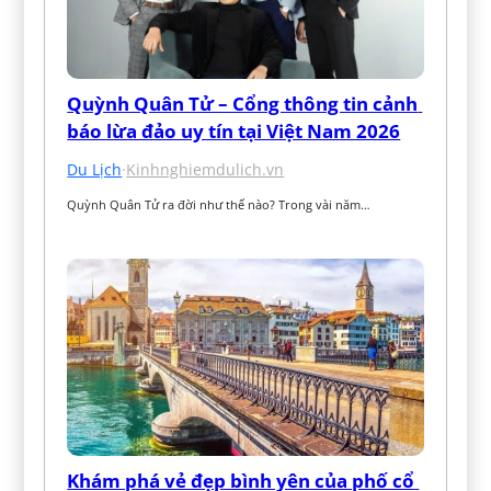
Quỳnh Quân Tử – Cổng thông tin cảnh 
báo lừa đảo uy tín tại Việt Nam 2026
Du Lịch
·
Kinhnghiemdulich.vn
Quỳnh Quân Tử ra đời như thế nào? Trong vài năm…
Khám phá vẻ đẹp bình yên của phố cổ 