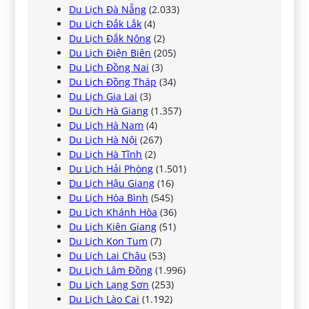
Du Lịch Đà Nẵng
(2.033)
Du Lịch Đắk Lắk
(4)
Du Lịch Đắk Nông
(2)
Du Lịch Điện Biên
(205)
Du Lịch Đồng Nai
(3)
Du Lịch Đồng Tháp
(34)
Du Lịch Gia Lai
(3)
Du Lịch Hà Giang
(1.357)
Du Lịch Hà Nam
(4)
Du Lịch Hà Nội
(267)
Du Lịch Hà Tĩnh
(2)
Du Lịch Hải Phòng
(1.501)
Du Lịch Hậu Giang
(16)
Du Lịch Hòa Bình
(545)
Du Lịch Khánh Hòa
(36)
Du Lịch Kiên Giang
(51)
Du Lịch Kon Tum
(7)
Du Lịch Lai Châu
(53)
Du Lịch Lâm Đồng
(1.996)
Du Lịch Lạng Sơn
(253)
Du Lịch Lào Cai
(1.192)