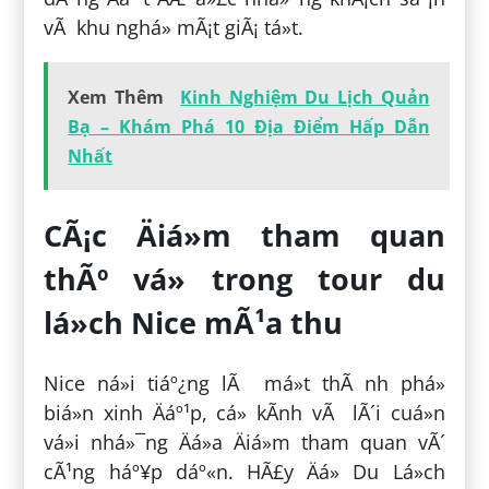
vÃ khu nghá» mÃ¡t giÃ¡ tá»t.
Xem Thêm
Kinh Nghiệm Du Lịch Quản
Bạ – Khám Phá 10 Địa Điểm Hấp Dẫn
Nhất
CÃ¡c Äiá»m tham quan
thÃº vá» trong tour du
lá»ch Nice mÃ¹a thu
Nice ná»i tiáº¿ng lÃ má»t thÃ nh phá»
biá»n xinh Äáº¹p, cá» kÃ­nh vÃ lÃ´i cuá»n
vá»i nhá»¯ng Äá»a Äiá»m tham quan vÃ´
cÃ¹ng háº¥p dáº«n. HÃ£y Äá» Du Lá»ch