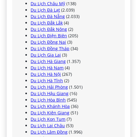
Du Lịch Châu Mỹ
(138)
Du Lịch Đà Lạt
(2.039)
Du Lịch Đà Nẵng
(2.033)
Du Lịch Đắk Lắk
(4)
Du Lịch Đắk Nông
(2)
Du Lịch Điện Biên
(205)
Du Lịch Đồng Nai
(3)
Du Lịch Đồng Tháp
(34)
Du Lịch Gia Lai
(3)
Du Lịch Hà Giang
(1.357)
Du Lịch Hà Nam
(4)
Du Lịch Hà Nội
(267)
Du Lịch Hà Tĩnh
(2)
Du Lịch Hải Phòng
(1.501)
Du Lịch Hậu Giang
(16)
Du Lịch Hòa Bình
(545)
Du Lịch Khánh Hòa
(36)
Du Lịch Kiên Giang
(51)
Du Lịch Kon Tum
(7)
Du Lịch Lai Châu
(53)
Du Lịch Lâm Đồng
(1.996)