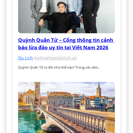
Quỳnh Quân Tử – Cổng thông tin cảnh 
báo lừa đảo uy tín tại Việt Nam 2026
Du Lịch
·
Kinhnghiemdulich.vn
Quỳnh Quân Tử ra đời như thế nào? Trong vài năm…