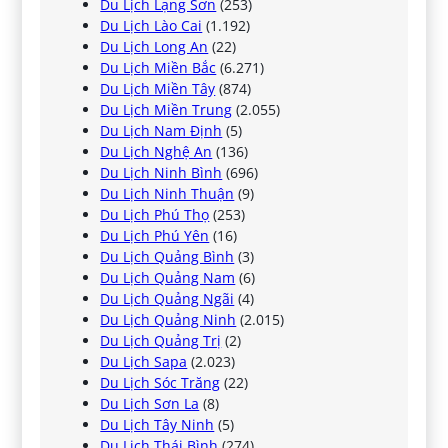
Du Lịch Lạng Sơn
(253)
Du Lịch Lào Cai
(1.192)
Du Lịch Long An
(22)
Du Lịch Miền Bắc
(6.271)
Du Lịch Miền Tây
(874)
Du Lịch Miền Trung
(2.055)
Du Lịch Nam Định
(5)
Du Lịch Nghệ An
(136)
Du Lịch Ninh Bình
(696)
Du Lịch Ninh Thuận
(9)
Du Lịch Phú Thọ
(253)
Du Lịch Phú Yên
(16)
Du Lịch Quảng Bình
(3)
Du Lịch Quảng Nam
(6)
Du Lịch Quảng Ngãi
(4)
Du Lịch Quảng Ninh
(2.015)
Du Lịch Quảng Trị
(2)
Du Lịch Sapa
(2.023)
Du Lịch Sóc Trăng
(22)
Du Lịch Sơn La
(8)
Du Lịch Tây Ninh
(5)
Du Lịch Thái Bình
(274)