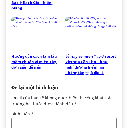
Bảo ở Rạch Giá – Kiên 
Giang
Hướng dẫn cách làm lẩu 
Lễ này về miền Tây ở resort 
mắm chuẩn vị miền Tây 
Victoria Cần Thơ – khu 
đơn giản dễ nấu
nghỉ dưỡng hiếm hoi 
không tăng giá dịp lễ
Để lại một bình luận
Email của bạn sẽ không được hiển thị công khai.
Các
trường bắt buộc được đánh dấu
*
Bình luận
*