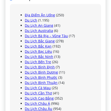
Địa Điểm Ăn Uống
(250)
Du Lịch
(1.195)
Du Lịch An Giang
(41)
Du Lịch Australia
(6)
Du Lịch Bà Rịa – Vũng Tàu
(17)
Du Lịch Bắc Giang
(278)
Du Lịch Bắc Kạn
(192)
Du Lịch Bạc Liêu
(16)
Du Lịch Bắc Ninh
(13)
Du Lịch Bến Tre
(26)
Du Lịch Bình Định
(7)
Du Lịch Bình Dương
(11)
Du Lịch Bình Phước
(3)
Du Lịch Bình Thuận
(14)
Du Lịch Cà Mau
(25)
Du Lịch Cần Thơ
(41)
Du Lịch Cao Bằng
(352)
Du Lịch Châu Á
(996)
Du Lịch Châu Âu
(954)