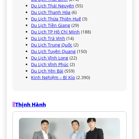
Du Lịch Thái Nguyên
(55)
Du Lịch Thanh Hóa
(6)
Du Lịch Thừa Thiên Huế
(3)
Du Lịch Tiền Giang
(29)
Du Lịch TP Hồ Chí Minh
(188)
Du Lịch Trà Vinh
(14)
Du Lịch Trung Quốc
(2)
Du Lịch Tuyên Quang
(150)
Du Lịch Vĩnh Long
(22)
Du Lịch Vĩnh Phúc
(2)
Du Lịch Yên Bái
(559)
Kinh Nghiệm – Bí Kíp
(2.390)
Thịnh Hành