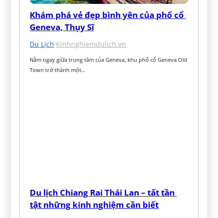
Khám phá vẻ đẹp bình yên của phố cổ 
Geneva, Thụy Sĩ
Du Lịch
·
Kinhnghiemdulich.vn
Nằm ngay giữa trung tâm của Geneva, khu phố cổ Geneva Old 
Town trở thành một…
Du lịch Chiang Rai Thái Lan – tất tần 
tật những kinh nghiệm cần biết