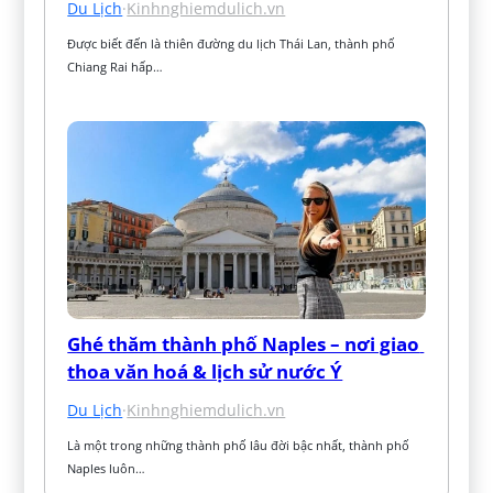
Du Lịch
·
Kinhnghiemdulich.vn
Được biết đến là thiên đường du lịch Thái Lan, thành phố 
Chiang Rai hấp…
Ghé thăm thành phố Naples – nơi giao 
thoa văn hoá & lịch sử nước Ý
Du Lịch
·
Kinhnghiemdulich.vn
Là một trong những thành phố lâu đời bậc nhất, thành phố 
Naples luôn…