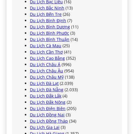
Du Lịch Bạc Liêu
(16)
Du Lịch Bắc Ninh
(13)
Du Lịch Bến Tre
(26)
Du Lịch Bình Định
(7)
Du Lịch Bình Dương
(11)
Du Lịch Bình Phước
(3)
Du Lịch Bình Thuận
(14)
Du Lịch Cà Mau
(25)
Du Lịch Cần Thơ
(41)
Du Lịch Cao Bằng
(352)
Du Lịch Châu Á
(996)
Du Lịch Châu Âu
(954)
Du Lịch Châu Mỹ
(138)
Du Lịch Đà Lạt
(2.039)
Du Lịch Đà Nẵng
(2.033)
Du Lịch Đắk Lắk
(4)
Du Lịch Đắk Nông
(2)
Du Lịch Điện Biên
(205)
Du Lịch Đồng Nai
(3)
Du Lịch Đồng Tháp
(34)
Du Lịch Gia Lai
(3)
Du Lịch Hà Giang
(1.357)