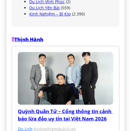
Du Lịch Vĩnh Phúc
(2)
Du Lịch Yên Bái
(559)
Kinh Nghiệm – Bí Kíp
(2.390)
Thịnh Hành
Quỳnh Quân Tử – Cổng thông tin cảnh 
báo lừa đảo uy tín tại Việt Nam 2026
Du Lịch
·
Kinhnghiemdulich.vn