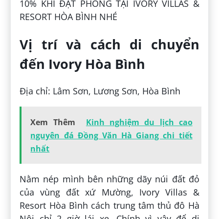
10% KHI ĐẶT PHÒNG TẠI IVORY VILLAS &
RESORT HÒA BÌNH NHÉ
Vị trí và cách di chuyển
đến Ivory Hòa Bình
Địa chỉ: Lâm Sơn, Lương Sơn, Hòa Bình
Xem Thêm
Kinh nghiệm du lịch cao
nguyên đá Đồng Văn Hà Giang chi tiết
nhất
Nằm nép mình bên những dãy núi đất đỏ
của vùng đất xứ Mường, Ivory Villas &
Resort Hòa Bình cách trung tâm thủ đô Hà
Nội chỉ 2 giờ lái xe. Chính vì vậy để di