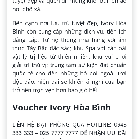
tuyệt đẹp và quên đi những khói bụi, ồn ào
nơi phố xá.
Bên cạnh nơi lưu trú tuyệt đẹp, Ivory Hòa
Bình còn cung cấp những dịch vụ, tiện ích
đẳng cấp. Từ hệ thống nhà hàng với ẩm
thực Tây Bắc đặc sắc; khu Spa với các bài
vật lý trị liệu từ thiên nhiên; khu vui chơi
giải trí thú vị; trung tâm sự kiện đạt chuẩn
quốc tế cho đến những hồ bơi ngoài trời
độc đáo, hiện đại sẽ khiến kì nghỉ của bạn
trở nên trọn vẹn hơn bao giờ hết.
Voucher Ivory Hòa Bình
LIÊN HỆ ĐẶT PHÒNG QUA HOTLINE: 0943
333 333 – 025 7777 7777 DỂ NHẬN ƯU ĐÃI