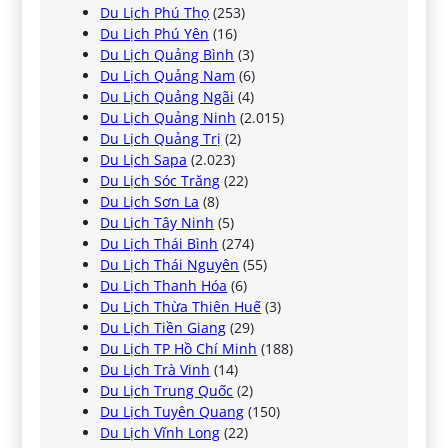
Du Lịch Phú Thọ
(253)
Du Lịch Phú Yên
(16)
Du Lịch Quảng Bình
(3)
Du Lịch Quảng Nam
(6)
Du Lịch Quảng Ngãi
(4)
Du Lịch Quảng Ninh
(2.015)
Du Lịch Quảng Trị
(2)
Du Lịch Sapa
(2.023)
Du Lịch Sóc Trăng
(22)
Du Lịch Sơn La
(8)
Du Lịch Tây Ninh
(5)
Du Lịch Thái Bình
(274)
Du Lịch Thái Nguyên
(55)
Du Lịch Thanh Hóa
(6)
Du Lịch Thừa Thiên Huế
(3)
Du Lịch Tiền Giang
(29)
Du Lịch TP Hồ Chí Minh
(188)
Du Lịch Trà Vinh
(14)
Du Lịch Trung Quốc
(2)
Du Lịch Tuyên Quang
(150)
Du Lịch Vĩnh Long
(22)