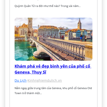
Quỳnh Quân Tử ra đời như thế nào? Trong vài năm…
Khám phá vẻ đẹp bình yên của phố cổ 
Geneva, Thụy Sĩ
Du Lịch
·
Kinhnghiemdulich.vn
Nằm ngay giữa trung tâm của Geneva, khu phố cổ Geneva Old 
Town trở thành một…