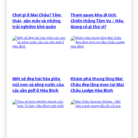
Chơi gì ở Mai Châu? Tắm 
Tham quan khu di tích 
thác, săn mây và những 
Chiến thắng Tầm Vu – Hậu 
trải nghiệm khó quên
Giang có gì thú vị?
Một vẻ đẹp hài hòa giữa 
Khám phá thung lũng Mai 
núi non và sông nước của 
Châu đẹp lãng mạn tại Mai 
các sân golf ở Hòa Bình
Châu Lodge Hòa Bình