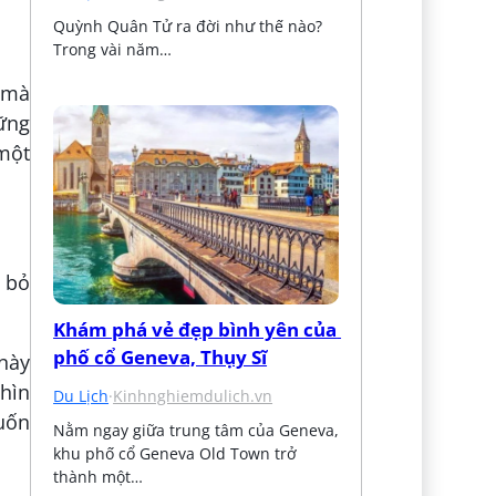
Quỳnh Quân Tử ra đời như thế nào? 
Trong vài năm…
 mà
hững
một
 bỏ
Khám phá vẻ đẹp bình yên của 
phố cổ Geneva, Thụy Sĩ
này
Nhìn
Du Lịch
·
Kinhnghiemdulich.vn
uốn
Nằm ngay giữa trung tâm của Geneva, 
khu phố cổ Geneva Old Town trở 
thành một…