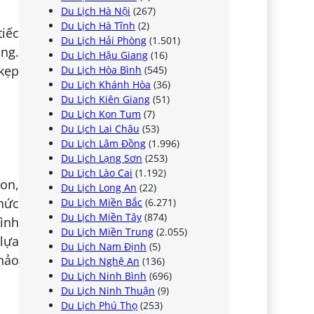
Du Lịch Hà Nội
(267)
Du Lịch Hà Tĩnh
(2)
iếc
Du Lịch Hải Phòng
(1.501)
ồng.
Du Lịch Hậu Giang
(16)
 kẹp
Du Lịch Hòa Bình
(545)
Du Lịch Khánh Hòa
(36)
Du Lịch Kiên Giang
(51)
Du Lịch Kon Tum
(7)
Du Lịch Lai Châu
(53)
Du Lịch Lâm Đồng
(1.996)
Du Lịch Lạng Sơn
(253)
Du Lịch Lào Cai
(1.192)
on,
Du Lịch Long An
(22)
thức
Du Lịch Miền Bắc
(6.271)
Du Lịch Miền Tây
(874)
ình
Du Lịch Miền Trung
(2.055)
 lựa
Du Lịch Nam Định
(5)
hảo
Du Lịch Nghệ An
(136)
Du Lịch Ninh Bình
(696)
Du Lịch Ninh Thuận
(9)
Du Lịch Phú Thọ
(253)