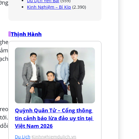
Du Lịch Yên Bái
(559)
ường
Kinh Nghiệm – Bí Kíp
(2.390)
Thịnh Hành
Nghe
cảm
sạch
treo
Quỳnh Quân Tử – Cổng thông 
tới.
tin cảnh báo lừa đảo uy tín tại 
dỗi
Việt Nam 2026
Du Lịch
·
Kinhnghiemdulich.vn