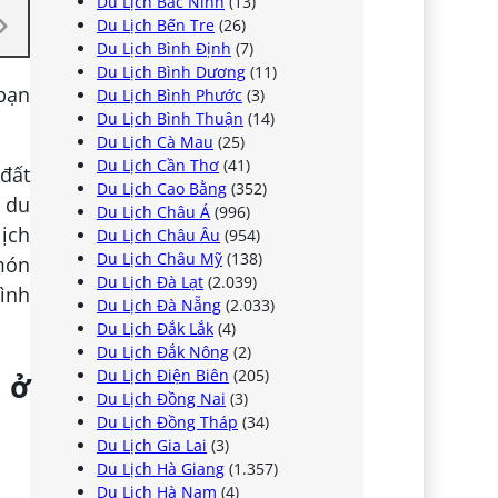
Du Lịch Bắc Ninh
(13)
Du Lịch Bến Tre
(26)
Du Lịch Bình Định
(7)
Du Lịch Bình Dương
(11)
 bạn
Du Lịch Bình Phước
(3)
Du Lịch Bình Thuận
(14)
Du Lịch Cà Mau
(25)
Du Lịch Cần Thơ
(41)
 đất
Du Lịch Cao Bằng
(352)
n du
Du Lịch Châu Á
(996)
lịch
Du Lịch Châu Âu
(954)
Du Lịch Châu Mỹ
(138)
món
Du Lịch Đà Lạt
(2.039)
mình
Du Lịch Đà Nẵng
(2.033)
Du Lịch Đắk Lắk
(4)
Du Lịch Đắk Nông
(2)
Du Lịch Điện Biên
(205)
 ở
Du Lịch Đồng Nai
(3)
Du Lịch Đồng Tháp
(34)
Du Lịch Gia Lai
(3)
Du Lịch Hà Giang
(1.357)
Du Lịch Hà Nam
(4)