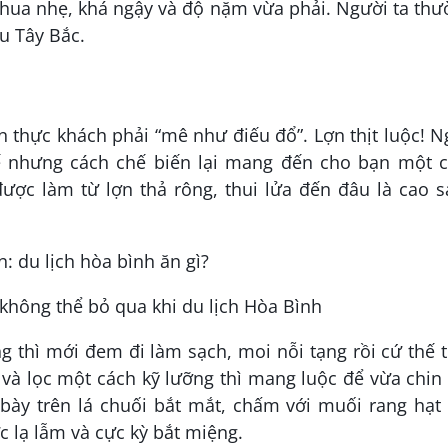
 chua nhẹ, khá ngậy và độ nặm vừa phải. Người ta th
u Tây Bắc.
 thực khách phải “mê như điếu đổ”. Lợn thịt luộc! 
hế nhưng cách chế biến lại mang đến cho bạn một 
được làm từ lợn thả rông, thui lửa đến đâu là cao 
không thể bỏ qua khi du lịch Hòa Bình
ng thì mới đem đi làm sạch, moi nỗi tạng rồi cứ thế 
 và lọc một cách kỹ lưỡng thì mang luộc để vừa chin 
bày trên lá chuối bắt mắt, chấm với muối rang hạt 
 lạ lẫm và cực kỳ bắt miệng.