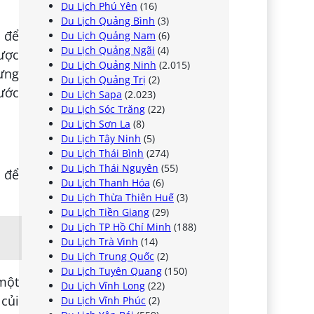
Du Lịch Phú Yên
(16)
Du Lịch Quảng Bình
(3)
 để
Du Lịch Quảng Nam
(6)
Du Lịch Quảng Ngãi
(4)
ược
Du Lịch Quảng Ninh
(2.015)
hưng
Du Lịch Quảng Trị
(2)
rước
Du Lịch Sapa
(2.023)
Du Lịch Sóc Trăng
(22)
Du Lịch Sơn La
(8)
Du Lịch Tây Ninh
(5)
Du Lịch Thái Bình
(274)
Du Lịch Thái Nguyên
(55)
 để
Du Lịch Thanh Hóa
(6)
Du Lịch Thừa Thiên Huế
(3)
Du Lịch Tiền Giang
(29)
Du Lịch TP Hồ Chí Minh
(188)
Du Lịch Trà Vinh
(14)
Du Lịch Trung Quốc
(2)
Du Lịch Tuyên Quang
(150)
 một
Du Lịch Vĩnh Long
(22)
 củi
Du Lịch Vĩnh Phúc
(2)