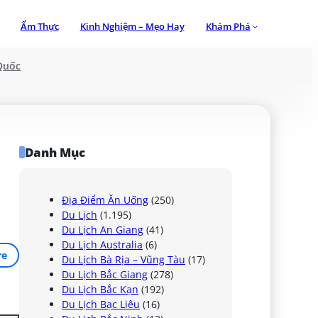
Ẩm Thực
Kinh Nghiệm – Mẹo Hay
Khám Phá
Quốc
Danh Mục
Địa Điểm Ăn Uống
(250)
Du Lịch
(1.195)
Du Lịch An Giang
(41)
Du Lịch Australia
(6)
re
Du Lịch Bà Rịa – Vũng Tàu
(17)
Du Lịch Bắc Giang
(278)
Du Lịch Bắc Kạn
(192)
Du Lịch Bạc Liêu
(16)