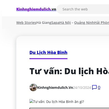
Kinhnghiemdulich
.vn
Web Stories
Hà Giang
Sapa
Hà Nội
Quảng Ninh
Hải Phò
Du Lịch Hòa Bình
Tư vấn: Du lịch Hò
0
Kinhnghiemdulich.vn
24/10/2024