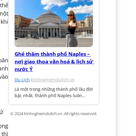
thể
một
khi
Ghé thăm thành phố Naples – 
 băn
nơi giao thoa văn hoá & lịch sử 
anh
nước Ý
 vào
Du Lịch
·
Kinhnghiemdulich.vn
Là một trong những thành phố lâu đời 
bậc nhất, thành phố Naples luôn…
hử
© 2024 Kinhnghiemdulich.vn. All rights reserved.
ọng
thì