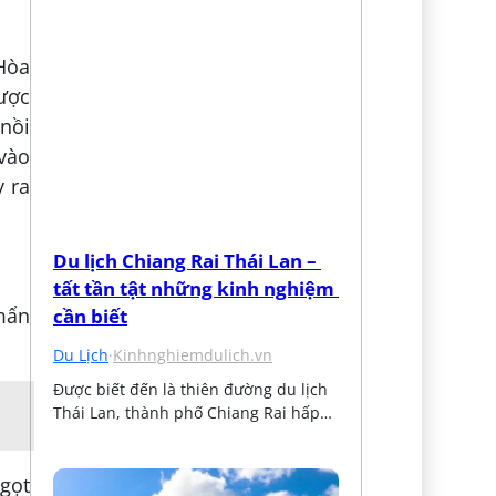
 Hòa
ược
nồi
 vào
y ra
Du lịch Chiang Rai Thái Lan – 
tất tần tật những kinh nghiệm 
mẩn
cần biết
Du Lịch
·
Kinhnghiemdulich.vn
Được biết đến là thiên đường du lịch 
Thái Lan, thành phố Chiang Rai hấp…
gọt