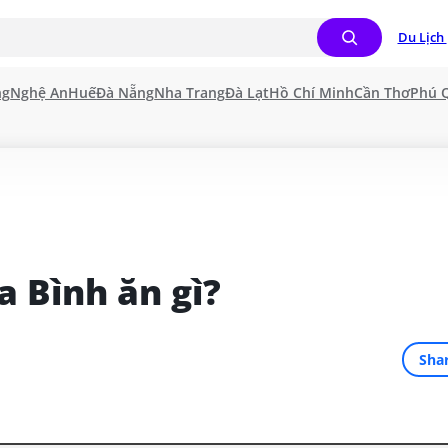
Du Lịch 
ng
Nghệ An
Huế
Đà Nẵng
Nha Trang
Đà Lạt
Hồ Chí Minh
Cần Thơ
Phú 
a Bình ăn gì?
Sha