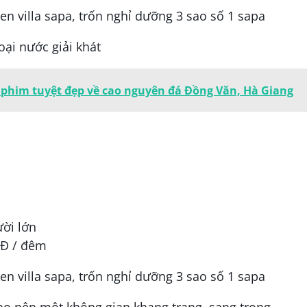
oại nước giải khát
 phim tuyệt đẹp về cao nguyên đá Đồng Văn, Hà Giang
ười lớn
NĐ / đêm
o nên một không gian khang trang, sang trọng