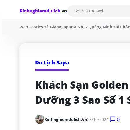
Kinhnghiemdulich
.vn
Web Stories
Hà Giang
Sapa
Hà Nội
Quảng Ninh
Hải Phò
Du Lịch Sapa
Khách Sạn Golden V
Dưỡng 3 Sao Số 1 
0
Kinhnghiemdulich.vn
25/10/2024