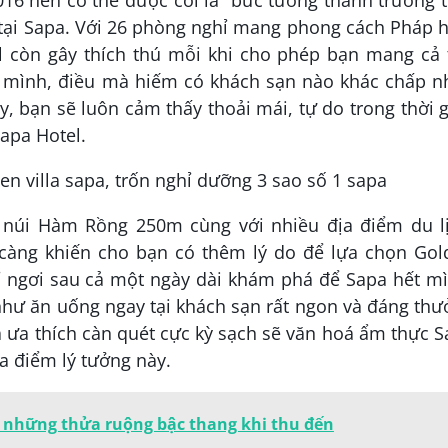
16 nên có thể được coi là “bức tường thành trường 
 tại Sapa. Với 26 phòng nghỉ mang phong cách Pháp 
el còn gây thích thú mỗi khi cho phép bạn mang cả
a mình, điều mà hiếm có khách sạn nào khác chấp n
y, bạn sẽ luôn cảm thấy thoải mái, tự do trong thời 
Sapa Hotel.
 núi Hàm Rồng 250m cùng với nhiều địa điểm du lị
càng khiến cho bạn có thêm lý do để lựa chọn Gol
hỉ ngơi sau cả một ngày dài khám phá để Sapa hết m
như ăn uống ngay tại khách sạn rất ngon và đáng th
là ưa thích càn quét cực kỳ sạch sẽ văn hoá ẩm thực 
a điểm lý tưởng này.
 những thửa ruộng bậc thang khi thu đến