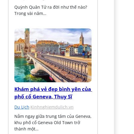
Quỳnh Quân Tử ra đời như thế nào? 
Trong vài năm…
Khám phá vẻ đẹp bình yên của 
phố cổ Geneva, Thụy Sĩ
Du Lịch
·
Kinhnghiemdulich.vn
Nằm ngay giữa trung tâm của Geneva, 
khu phố cổ Geneva Old Town trở 
thành một…