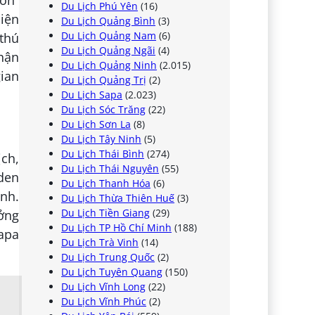
tồn”
Du Lịch Phú Yên
(16)
hiện
Du Lịch Quảng Bình
(3)
Du Lịch Quảng Nam
(6)
 thú
Du Lịch Quảng Ngãi
(4)
hận
Du Lịch Quảng Ninh
(2.015)
gian
Du Lịch Quảng Trị
(2)
Du Lịch Sapa
(2.023)
Du Lịch Sóc Trăng
(22)
Du Lịch Sơn La
(8)
Du Lịch Tây Ninh
(5)
Du Lịch Thái Bình
(274)
ch,
Du Lịch Thái Nguyên
(55)
den
Du Lịch Thanh Hóa
(6)
ình.
Du Lịch Thừa Thiên Huế
(3)
Du Lịch Tiền Giang
(29)
ưởng
Du Lịch TP Hồ Chí Minh
(188)
Sapa
Du Lịch Trà Vinh
(14)
Du Lịch Trung Quốc
(2)
Du Lịch Tuyên Quang
(150)
Du Lịch Vĩnh Long
(22)
Du Lịch Vĩnh Phúc
(2)