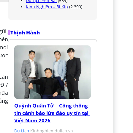
Du Lịch Yên Bái
(559)
Kinh Nghiệm – Bí Kíp
(2.390)
ũi,
Thịnh Hành
 bên
 mọi
được
 căn
NĐ /
nữa
đáng
Quỳnh Quân Tử – Cổng thông 
tin cảnh báo lừa đảo uy tín tại 
Việt Nam 2026
Du Lịch
·
Kinhnghiemdulich.vn