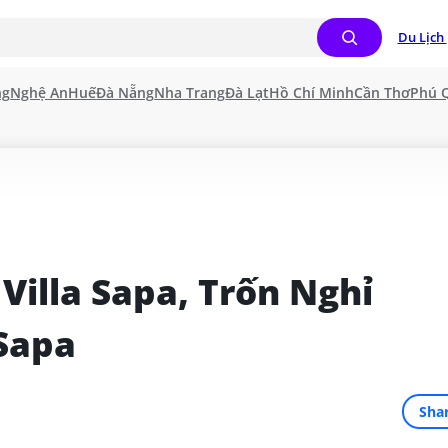
Du Lịch 
ng
Nghệ An
Huế
Đà Nẵng
Nha Trang
Đà Lạt
Hồ Chí Minh
Cần Thơ
Phú 
illa Sapa, Trốn Nghỉ 
Sapa
Sha