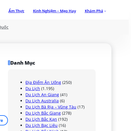
Ẩm Thực
Kinh Nghiệm – Mẹo Hay
Khám Phá
Quốc
Danh Mục
Địa Điểm Ăn Uống
(250)
Du Lịch
(1.195)
Du Lịch An Giang
(41)
Du Lịch Australia
(6)
Du Lịch Bà Rịa – Vũng Tàu
(17)
Du Lịch Bắc Giang
(278)
Du Lịch Bắc Kạn
(192)
re
Du Lịch Bạc Liêu
(16)