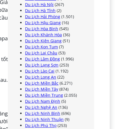
 Giá
Du Lịch Hà Nội
(267)
bữa
Du Lịch Hà Tĩnh
(2)
Du Lịch Hải Phòng
(1.501)
 cầu
Du Lịch Hậu Giang
(16)
Du Lịch Hòa Bình
(545)
Du Lịch Khánh Hòa
(36)
apa
Du Lịch Kiên Giang
(51)
Du Lịch Kon Tum
(7)
Du Lịch Lai Châu
(53)
 tốt
Du Lịch Lâm Đồng
(1.996)
Du Lịch Lạng Sơn
(253)
Du Lịch Lào Cai
(1.192)
Du Lịch Long An
(22)
sau.
Du Lịch Miền Bắc
(6.271)
Du Lịch Miền Tây
(874)
Du Lịch Miền Trung
(2.055)
Du Lịch Nam Định
(5)
Du Lịch Nghệ An
(136)
tầng
Du Lịch Ninh Bình
(696)
Du Lịch Ninh Thuận
(9)
gười
Du Lịch Phú Thọ
(253)