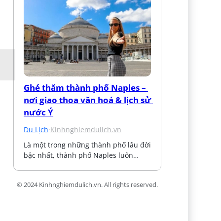
Ghé thăm thành phố Naples – 
nơi giao thoa văn hoá & lịch sử 
nước Ý
Du Lịch
·
Kinhnghiemdulich.vn
Là một trong những thành phố lâu đời 
bậc nhất, thành phố Naples luôn…
© 2024 Kinhnghiemdulich.vn. All rights reserved.