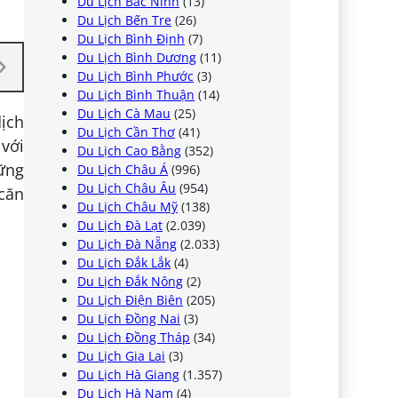
Du Lịch Bắc Ninh
(13)
Du Lịch Bến Tre
(26)
Du Lịch Bình Định
(7)
Du Lịch Bình Dương
(11)
Du Lịch Bình Phước
(3)
Du Lịch Bình Thuận
(14)
Du Lịch Cà Mau
(25)
dịch
Du Lịch Cần Thơ
(41)
 với
Du Lịch Cao Bằng
(352)
hững
Du Lịch Châu Á
(996)
Du Lịch Châu Âu
(954)
căn
Du Lịch Châu Mỹ
(138)
Du Lịch Đà Lạt
(2.039)
Du Lịch Đà Nẵng
(2.033)
Du Lịch Đắk Lắk
(4)
Du Lịch Đắk Nông
(2)
Du Lịch Điện Biên
(205)
Du Lịch Đồng Nai
(3)
Du Lịch Đồng Tháp
(34)
Du Lịch Gia Lai
(3)
Du Lịch Hà Giang
(1.357)
Du Lịch Hà Nam
(4)