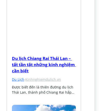
Du lịch Chiang Rai Thái Lan – 
tất tần tật những kinh nghiệm 
cần biết
Du Lịch
·
Kinhnghiemdulich.vn
Được biết đến là thiên đường du lịch 
Thái Lan, thành phố Chiang Rai hấp…