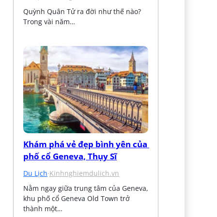
Quỳnh Quân Tử ra đời như thế nào? 
Trong vài năm…
Khám phá vẻ đẹp bình yên của 
phố cổ Geneva, Thụy Sĩ
Du Lịch
·
Kinhnghiemdulich.vn
Nằm ngay giữa trung tâm của Geneva, 
khu phố cổ Geneva Old Town trở 
thành một…