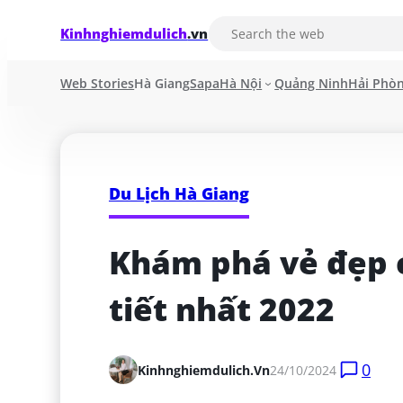
Kinhnghiemdulich
.vn
Web Stories
Hà Giang
Sapa
Hà Nội
Quảng Ninh
Hải Phò
Du Lịch Hà Giang
Khám phá vẻ đẹp c
tiết nhất 2022
0
Kinhnghiemdulich.vn
24/10/2024