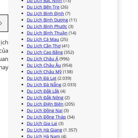
Du Lịch Bắc Ninh
(13)
Du Lịch Bến Tre
(26)
Du Lịch Bình Định
(7)
Du Lịch Bình Dương
(11)
Du Lịch Bình Phước
(3)
Du Lịch Bình Thuận
(14)
Du Lịch Cà Mau
(25)
lịch
Du Lịch Cần Thơ
(41)
 của
Du Lịch Cao Bằng
(352)
quan
Du Lịch Châu Á
(996)
Du Lịch Châu Âu
(954)
 nay
Du Lịch Châu Mỹ
(138)
Du Lịch Đà Lạt
(2.039)
Du Lịch Đà Nẵng
(2.033)
Du Lịch Đắk Lắk
(4)
Du Lịch Đắk Nông
(2)
Du Lịch Điện Biên
(205)
Du Lịch Đồng Nai
(3)
Du Lịch Đồng Tháp
(34)
Du Lịch Gia Lai
(3)
Du Lịch Hà Giang
(1.357)
Du Lịch Hà Nam
(4)