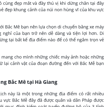
ô cùng đẹp mắt và đầy thú vị khi dừng chân tại đây
ẻ đẹp khung cảnh của núi non hùng vĩ của khu vực
với Bắc Mê bạn nên lựa chọn di chuyển bằng xe máy
 nghỉ của bạn trở nên dễ dàng và tiện lợi hơn. Di
ng tại bất kể địa điểm nào để có thể ngắm trọn vẻ
n mang cho mình những chiếc máy ảnh hoặc những
giữ lại cảnh vật của đoạn đường đến với Bắc Mễ bạn
ăng Bắc Mê tại Hà Giang
ịch này là một trong những địa điểm có rất nhiều
hu vực Bắc Mễ đây đã được quân và dân Pháp được
i mục đính kiếm soát tuyến đường bộ của 3 tỉnh