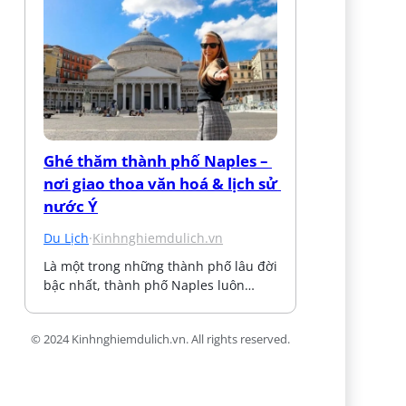
Ghé thăm thành phố Naples – 
nơi giao thoa văn hoá & lịch sử 
nước Ý
Du Lịch
·
Kinhnghiemdulich.vn
Là một trong những thành phố lâu đời 
bậc nhất, thành phố Naples luôn…
© 2024 Kinhnghiemdulich.vn. All rights reserved.