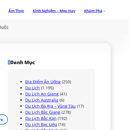
Ẩm Thực
Kinh Nghiệm – Mẹo Hay
Khám Phá
Quốc
Danh Mục
Địa Điểm Ăn Uống
(250)
Du Lịch
(1.195)
Du Lịch An Giang
(41)
Du Lịch Australia
(6)
Du Lịch Bà Rịa – Vũng Tàu
(17)
Du Lịch Bắc Giang
(278)
Du Lịch Bắc Kạn
(192)
re
Du Lịch Bạc Liêu
(16)