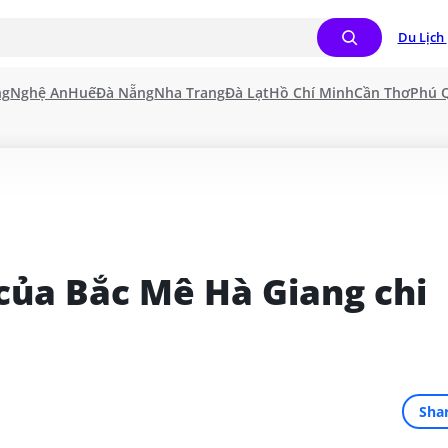
Du Lịch 
ng
Nghệ An
Huế
Đà Nẵng
Nha Trang
Đà Lạt
Hồ Chí Minh
Cần Thơ
Phú 
ủa Bắc Mê Hà Giang chi 
Sha