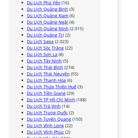
Du Lịch Phú Yên
(16)
Du Lịch Quảng Bình
(3)
Du Lịch Quảng Nam
(6)
Du Lịch Quảng Ngãi
(4)
Du Lịch Quảng Ninh
(2.015)
Du Lịch Quảng Trị
(2)
Du Lịch Sapa
(2.023)
Du Lịch Sóc Trăng
(22)
Du Lịch Sơn La
(8)
Du Lịch Tây Ninh
(5)
Du Lịch Thái Bình
(274)
Du Lịch Thái Nguyên
(55)
Du Lịch Thanh Hóa
(6)
Du Lịch Thừa Thiên Huế
(3)
Du Lịch Tiền Giang
(29)
Du Lịch TP Hồ Chí Minh
(188)
Du Lịch Trà Vinh
(14)
Du Lịch Trung Quốc
(2)
Du Lịch Tuyên Quang
(150)
Du Lịch Vĩnh Long
(22)
Du Lịch Vĩnh Phúc
(2)