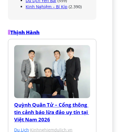
Du Lịch Yên Bái
(559)
Kinh Nghiệm – Bí Kíp
(2.390)
Thịnh Hành
Quỳnh Quân Tử – Cổng thông 
tin cảnh báo lừa đảo uy tín tại 
Việt Nam 2026
Du Lịch
·
Kinhnghiemdulich.vn