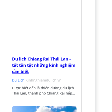
Du lịch Chiang Rai Thái Lan – 
tất tần tật những kinh nghiệm 
cần biết
Du Lịch
·
Kinhnghiemdulich.vn
Được biết đến là thiên đường du lịch 
Thái Lan, thành phố Chiang Rai hấp…