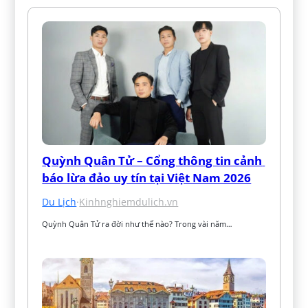
Quỳnh Quân Tử – Cổng thông tin cảnh 
báo lừa đảo uy tín tại Việt Nam 2026
Du Lịch
·
Kinhnghiemdulich.vn
Quỳnh Quân Tử ra đời như thế nào? Trong vài năm…