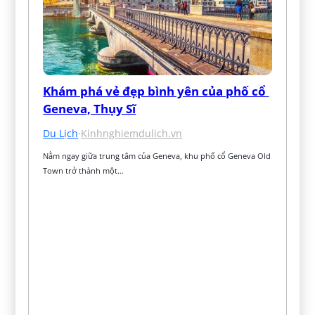
Khám phá vẻ đẹp bình yên của phố cổ 
Geneva, Thụy Sĩ
Du Lịch
·
Kinhnghiemdulich.vn
Nằm ngay giữa trung tâm của Geneva, khu phố cổ Geneva Old 
Town trở thành một…