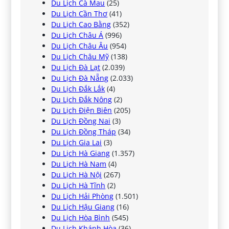
Du Lịch Cà Mau
(25)
Du Lịch Cần Thơ
(41)
Du Lịch Cao Bằng
(352)
Du Lịch Châu Á
(996)
Du Lịch Châu Âu
(954)
Du Lịch Châu Mỹ
(138)
Du Lịch Đà Lạt
(2.039)
Du Lịch Đà Nẵng
(2.033)
Du Lịch Đắk Lắk
(4)
Du Lịch Đắk Nông
(2)
Du Lịch Điện Biên
(205)
Du Lịch Đồng Nai
(3)
Du Lịch Đồng Tháp
(34)
Du Lịch Gia Lai
(3)
Du Lịch Hà Giang
(1.357)
Du Lịch Hà Nam
(4)
Du Lịch Hà Nội
(267)
Du Lịch Hà Tĩnh
(2)
Du Lịch Hải Phòng
(1.501)
Du Lịch Hậu Giang
(16)
Du Lịch Hòa Bình
(545)
Du Lịch Khánh Hòa
(36)