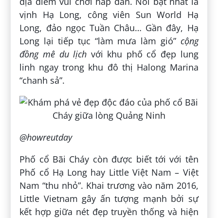
địa điểm vui chơi hấp dẫn. Nổi bật nhất là
vịnh Hạ Long, công viên Sun World Hạ
Long, đảo ngọc Tuần Châu… Gần đây, Hạ
Long lại tiếp tục “làm mưa làm gió”
cộng
đồng mê du lịch
với khu phố cổ đẹp lung
linh ngay trong khu đô thị Halong Marina
“chanh sả”.
@howreutday
Phố cổ Bãi Cháy còn được biết tới với tên
Phố cổ Hạ Long hay Little Việt Nam – Việt
Nam “thu nhỏ”. Khai trương vào năm 2016,
Little Vietnam gây ấn tượng mạnh bởi sự
kết hợp giữa nét đẹp truyền thống và hiện