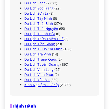
Du Lịch Sapa
(2.023)
Du Lịch Sóc Trăng
(22)
Du Lịch Sơn La
(8)
Du Lịch Tây Ninh
(5)
Du Lịch Thái Bình
(274)
Du Lịch Thái Nguyên
(55)
Du Lịch Thanh Hóa
(6)
Du Lịch Thừa Thiên Huế
(3)
Du Lịch Tiền Giang
(29)
Du Lịch TP Hồ Chí Minh
(188)
Du Lịch Trà Vinh
(14)
Du Lịch Trung Quốc
(2)
Du Lịch Tuyên Quang
(150)
Du Lịch Vĩnh Long
(22)
Du Lịch Vĩnh Phúc
(2)
Du Lịch Yên Bái
(559)
Kinh Nghiệm – Bí Kíp
(2.390)
Thịnh Hành