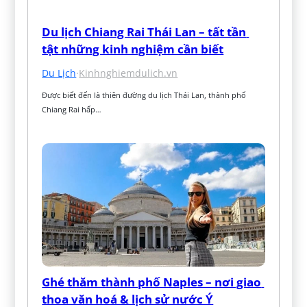
Du lịch Chiang Rai Thái Lan – tất tần 
tật những kinh nghiệm cần biết
Du Lịch
·
Kinhnghiemdulich.vn
Được biết đến là thiên đường du lịch Thái Lan, thành phố 
Chiang Rai hấp…
Ghé thăm thành phố Naples – nơi giao 
thoa văn hoá & lịch sử nước Ý