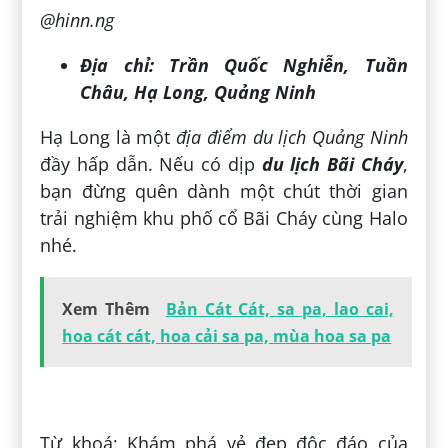
@hinn.ng
Địa chỉ:
Trần Quốc Nghiễn, Tuần
Châu, Hạ Long, Quảng Ninh
Hạ Long là một
địa điểm du lịch Quảng Ninh
đầy hấp dẫn. Nếu có dịp
du lịch Bãi Cháy
,
bạn đừng quên dành một chút thời gian
trải nghiệm khu phố cổ Bãi Cháy cùng Halo
nhé.
Xem Thêm
Bản Cát Cát, sa pa, lao cai,
hoa cát cát, hoa cải sa pa, mùa hoa sa pa
Đăng bởi:
Ngọc Khánh
Từ khoá: Khám phá vẻ đẹp độc đáo của