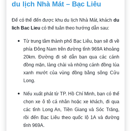
du lịch Nhà Mát – Bạc Liêu
Để có thể đến được khu du lịch Nhà Mát, khách
du
lich Bac Lieu
có thể tuân theo hướng dẫn sau:
Từ trung tâm thành phố Bạc Liêu, bạn sẽ đi về
phía Đông Nam trên đường tỉnh 969A khoảng
20km. Đường đi sẽ dẫn bạn qua các cánh
đồng mặn, làng chài và những cánh đồng lúa
xanh mướt của vùng đồng bằng sông Cửu
Long.
Nếu xuất phát từ TP. Hồ Chí Minh, bạn có thể
chọn xe ô tô cá nhân hoặc xe khách, đi qua
các tỉnh Long An, Tiền Giang và Sóc Trăng,
rồi đến Bạc Liêu theo quốc lộ 1A và đường
tỉnh 969A.