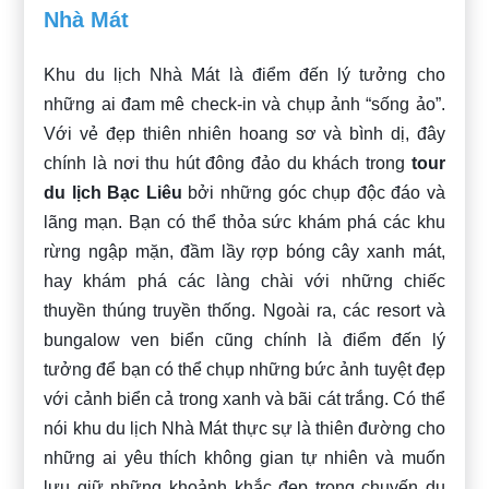
Nhà Mát
Khu du lịch Nhà Mát là điểm đến lý tưởng cho
những ai đam mê check-in và chụp ảnh “sống ảo”.
Với vẻ đẹp thiên nhiên hoang sơ và bình dị, đây
chính là nơi thu hút đông đảo du khách trong
tour
du lịch Bạc Liêu
bởi những góc chụp độc đáo và
lãng mạn. Bạn có thể thỏa sức khám phá các khu
rừng ngập mặn, đầm lầy rợp bóng cây xanh mát,
hay khám phá các làng chài với những chiếc
thuyền thúng truyền thống. Ngoài ra, các resort và
bungalow ven biển cũng chính là điểm đến lý
tưởng để bạn có thể chụp những bức ảnh tuyệt đẹp
với cảnh biển cả trong xanh và bãi cát trắng. Có thể
nói khu du lịch Nhà Mát thực sự là thiên đường cho
những ai yêu thích không gian tự nhiên và muốn
lưu giữ những khoảnh khắc đẹp trong chuyến du