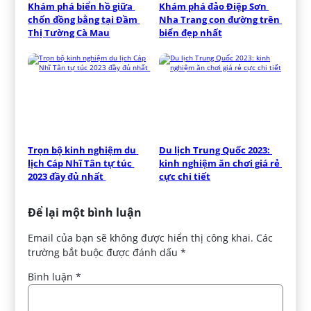
Khám phá biển hồ giữa 
Khám phá đảo Điệp Sơn 
chốn đồng bằng tại Đầm 
Nha Trang con đường trên 
Thị Tường Cà Mau
biển đẹp nhất
Trọn bộ kinh nghiệm du 
Du lịch Trung Quốc 2023: 
lịch Cáp Nhĩ Tân tự túc 
kinh nghiệm ăn chơi giá rẻ 
2023 đầy đủ nhất 
cực chi tiết
Để lại một bình luận
Email của bạn sẽ không được hiển thị công khai.
Các
trường bắt buộc được đánh dấu
*
Bình luận
*