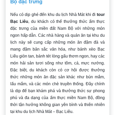
Bộ đặc trưng
Nếu có dịp ghé đến khu du lịch Nhà Mát khi đi
tour
Bạc Liêu
, du khách có thể thưởng thức ẩm thực
đặc trưng của miền đất Nam Bộ với những món
ngon hấp dẫn. Các nhà hàng và quán ăn tại khu du
lịch này sẽ cung cấp những món ăn đậm đà và
mang đậm bản sắc văn hóa, như bánh xèo Bạc
Liêu giòn tan, bánh tét lòng gấu thơm ngon, hay các
món hải sản tươi sống như tôm, cá, mực nướng.
Đặc biệt, du khách còn có cơ hội được thưởng
thức những món ăn đặc sản khác như bún mắm,
lẩu mắm, và các món chè truyền thống. Đây chính
là dịp để bạn khám phá và thưởng thức sự phong
phú và đa dạng của ẩm thực miền Nam Bộ, đồng
thời tận hưởng không gian yên bình và thiên nhiên
tại khu du lịch Nhà Mát – Bạc Liêu.