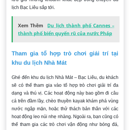
lịch Bạc Liêu sắp tới.
Xem Thêm
Du lịch thành phố Cannes –
thành phố biển quyến rũ của nước Pháp
Tham gia tổ hợp trò chơi giải trí tại
khu du lịch Nhà Mát
Ghé đến khu du lịch Nhà Mát – Bạc Liêu, du khách
sẽ có thể tham gia vào tổ hợp trò chơi giải trí đa
dạng và thú vị. Các hoạt động này bao gồm đi câu
cá trên đầm lầy, chèo thuyền kayak khám phá vùng
nước ngập mặn, hoặc thử thách bản thân với các
hoạt động leo núi nhẹ nhàng. Ngoài ra, bạn cũng có
thể tham gia các trò chơi vận động như bóng đá,