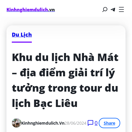
Kinhnghiemdulich
.vn
Du Lịch
Khu du lịch Nhà Mát 
– địa điểm giải trí lý 
tưởng trong tour du 
lịch Bạc Liêu
0
Kinhnghiemdulich.vn
28/06/2024
Share