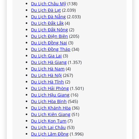
Du Lịch Châu Mỹ
(138)
Du Lịch Đà Lạt
(2.039)
Du Lịch Đà Nẵng
(2.033)
Du Lịch Đắk Lắk
(4)
Du Lịch Đắk Nông
(2)
Du Lịch Điện Biên
(205)
Du Lịch Đồng Nai
(3)
Du Lịch Đồng Tháp
(34)
Du Lịch Gia Lai
(3)
Du Lịch Hà Giang
(1.357)
Du Lịch Hà Nam
(4)
Du Lịch Hà Nội
(267)
Du Lịch Hà Tĩnh
(2)
Du Lịch Hải Phòng
(1.501)
Du Lịch Hậu Giang
(16)
Du Lịch Hòa Bình
(545)
Du Lịch Khánh Hòa
(36)
Du Lịch Kiên Giang
(51)
Du Lịch Kon Tum
(7)
Du Lịch Lai Châu
(53)
Du Lịch Lâm Đồng
(1.996)