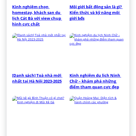
Kinh nghiệm chọn 
Môi giới bất động sản là gì? 
homestay, khách sạn du 
Kiến thức và kỹ năng môi 
lịch Cát Bà với view chụp 
giới bđs
hình cực chất
[Danh sách] Toà nhà mới 
Kinh nghiệm du lịch Ninh 
nhất tại Hà Nội 2023-2025
Chữ – khám phá những 
điểm tham quan cực đẹp