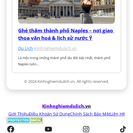
Ghé thăm thành phố Naples – nơi giao 
thoa văn hoá & lịch sử nước Ý
Du Lịch
·
Kinhnghiemdulich.vn
Là một trong những thành phố lâu đời bậc nhất, thành phố 
Naples luôn…
© 2024 Kinhnghiemdulich.vn. All rights reserved.
Kinhnghiemdulich
.vn
Giới Thiệu
Điều Khoản Sử Dụng
Chính Sách Bảo Mật
Liên Hệ