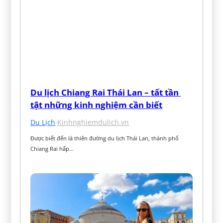
Du lịch Chiang Rai Thái Lan – tất tần 
tật những kinh nghiệm cần biết
Du Lịch
·
Kinhnghiemdulich.vn
Được biết đến là thiên đường du lịch Thái Lan, thành phố 
Chiang Rai hấp…