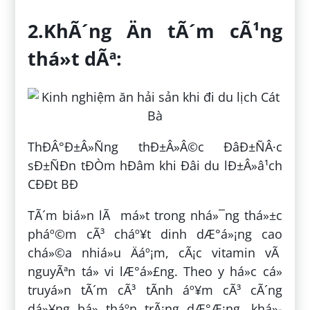
2.KhÃ´ng Än tÃ´m cÃ¹ng
thá»t dÃª:
ThÐÂ°Ð±Â»Ñng thÐ±Â»Â©c ÐâÐ±ÑÂ·c
sÐ±ÑÐn tÐÒm hÐâm khi Ðâi du lÐ±Â»â¹ch
CÐÐt BÐ
TÃ´m biá»n lÃ má»t trong nhá»¯ng thá»±c
pháº©m cÃ³ cháº¥t dinh dÆ°á»¡ng cao
chá»©a nhiá»u Äáº¡m, cÃ¡c vitamin vÃ
nguyÃªn tá» vi lÆ°á»£ng. Theo y há»c cá»
truyá»n tÃ´m cÃ³ tÃ­nh áº¥m cÃ³ cÃ´ng
dá»¥ng bá» tháº­n trÃ¡ng dÆ°Æ¡ng, khá»­