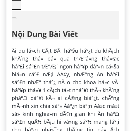
Nội Dung Bài Viết
Äi du lá»ch CÃ¡t BÃ háº§u háº¿t du khÃ¡ch
khÃ´ng thá» bá» qua thÆ°á»ng thá»©c
háº£i sáº£n tÆ°Æ¡i ngon háº¥p dáº«n cá»§a
biá»n cáº£ nÆ¡i ÄÃ¢y, nhÆ°ng Än háº£i
sáº£n nhÆ° tháº¿ nÃ o cho khoa há»c vÃ
háº¥p thá»¥ 1 cÃ¡ch tá»t nháº¥t thÃ¬ khÃ´ng
pháº£i báº¥t kÃ¬ ai cÅ©ng biáº¿t. chÃºng
mÃ¬nh xin chia sáº» Äáº¿n báº¡n Äá»c má»t
sá» kinh nghiá»m dÃ¢n gian khi Än háº£i
sáº£n quÃ½ bÃ¡u hi vá»ng sáº½ mang láº¡i
cho báº¡n nhá»¯ng thÃ´ng tin bá» Ã­ch