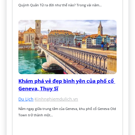
Quỳnh Quân Tử ra đời như thế nào? Trong vài năm…
Khám phá vẻ đẹp bình yên của phố cổ 
Geneva, Thụy Sĩ
Du Lịch
·
Kinhnghiemdulich.vn
Nằm ngay giữa trung tâm của Geneva, khu phố cổ Geneva Old 
Town trở thành một…