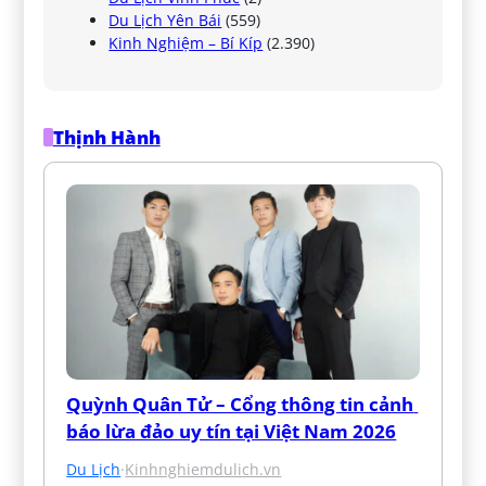
Du Lịch Yên Bái
(559)
Kinh Nghiệm – Bí Kíp
(2.390)
Thịnh Hành
Quỳnh Quân Tử – Cổng thông tin cảnh 
báo lừa đảo uy tín tại Việt Nam 2026
Du Lịch
·
Kinhnghiemdulich.vn