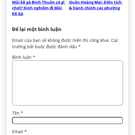
Mũi kê gà Bình Thuận có gì 
Quận Hoàng Mai: Diện tích 
chơi? Kinh nghiệm đi Mũi 
& hành chính các phường
Kê Gà
Để lại một bình luận
Email của bạn sẽ không được hiển thị công khai.
Các
trường bắt buộc được đánh dấu
*
Bình luận
*
Tên
*
Email
*