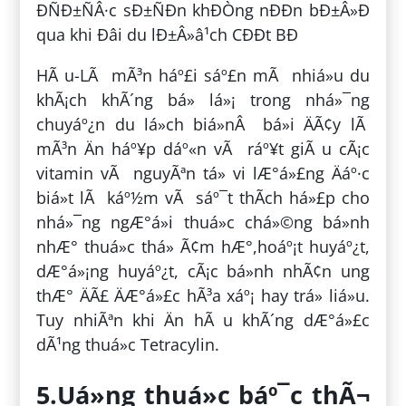
ÐÑÐ±ÑÂ·c sÐ±ÑÐn khÐÒng nÐÐn bÐ±Â»Ð
qua khi Ðâi du lÐ±Â»â¹ch CÐÐt BÐ
HÃ u-LÃ mÃ³n háº£i sáº£n mÃ nhiá»u du
khÃ¡ch khÃ´ng bá» lá»¡ trong nhá»¯ng
chuyáº¿n du lá»ch biá»nÂ bá»i ÄÃ¢y lÃ
mÃ³n Än háº¥p dáº«n vÃ ráº¥t giÃ u cÃ¡c
vitamin vÃ nguyÃªn tá» vi lÆ°á»£ng Äáº·c
biá»t lÃ káº½m vÃ sáº¯t thÃ­ch há»£p cho
nhá»¯ng ngÆ°á»i thuá»c chá»©ng bá»nh
nhÆ° thuá»c thá» Ã¢m hÆ°,hoáº¡t huyáº¿t,
dÆ°á»¡ng huyáº¿t, cÃ¡c bá»nh nhÃ¢n ung
thÆ° ÄÃ£ ÄÆ°á»£c hÃ³a xáº¡ hay trá» liá»u.
Tuy nhiÃªn khi Än hÃ u khÃ´ng dÆ°á»£c
dÃ¹ng thuá»c Tetracylin.
5.Uá»ng thuá»c báº¯c thÃ¬