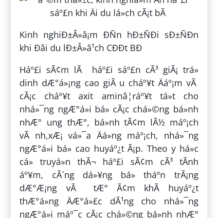
Kinh nghiÐ±Â»â¡m ÐÑn hÐ±ÑÐi sÐ±ÑÐn
khi Ðâi du lÐ±Â»â¹ch CÐÐt BÐ
Háº£i sÃ¢m lÃ háº£i sáº£n cÃ³ giÃ¡ trá»
dinh dÆ°á»¡ng cao giÃ u cháº¥t Äáº¡m vÃ
cÃ¡c cháº¥t axit aminâ¦ráº¥t tá»t cho
nhá»¯ng ngÆ°á»i bá» cÃ¡c chá»©ng bá»nh
nhÆ° ung thÆ°, bá»nh tÃ¢m lÃ½ máº¡ch
vÃ nh,xÆ¡ vá»¯a Äá»ng máº¡ch, nhá»¯ng
ngÆ°á»i bá» cao huyáº¿t Ã¡p. Theo y há»c
cá» truyá»n thÃ¬ háº£i sÃ¢m cÃ³ tÃ­nh
áº¥m, cÃ´ng dá»¥ng bá» tháº­n trÃ¡ng
dÆ°Æ¡ng vÃ tÆ° Ã¢m khÃ­ huyáº¿t
thÆ°á»ng ÄÆ°á»£c dÃ¹ng cho nhá»¯ng
ngÆ°á»i máº¯c cÃ¡c chá»©ng bá»nh nhÆ°