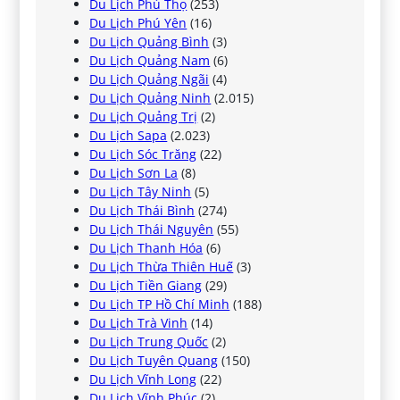
Du Lịch Phú Thọ
(253)
Du Lịch Phú Yên
(16)
Du Lịch Quảng Bình
(3)
Du Lịch Quảng Nam
(6)
Du Lịch Quảng Ngãi
(4)
Du Lịch Quảng Ninh
(2.015)
Du Lịch Quảng Trị
(2)
Du Lịch Sapa
(2.023)
Du Lịch Sóc Trăng
(22)
Du Lịch Sơn La
(8)
Du Lịch Tây Ninh
(5)
Du Lịch Thái Bình
(274)
Du Lịch Thái Nguyên
(55)
Du Lịch Thanh Hóa
(6)
Du Lịch Thừa Thiên Huế
(3)
Du Lịch Tiền Giang
(29)
Du Lịch TP Hồ Chí Minh
(188)
Du Lịch Trà Vinh
(14)
Du Lịch Trung Quốc
(2)
Du Lịch Tuyên Quang
(150)
Du Lịch Vĩnh Long
(22)
Du Lịch Vĩnh Phúc
(2)