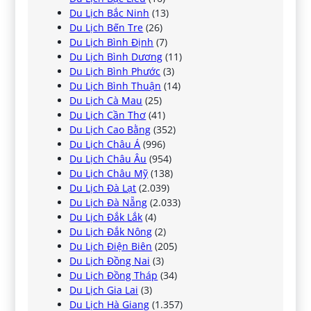
Du Lịch Bắc Ninh
(13)
Du Lịch Bến Tre
(26)
Du Lịch Bình Định
(7)
Du Lịch Bình Dương
(11)
Du Lịch Bình Phước
(3)
Du Lịch Bình Thuận
(14)
Du Lịch Cà Mau
(25)
Du Lịch Cần Thơ
(41)
Du Lịch Cao Bằng
(352)
Du Lịch Châu Á
(996)
Du Lịch Châu Âu
(954)
Du Lịch Châu Mỹ
(138)
Du Lịch Đà Lạt
(2.039)
Du Lịch Đà Nẵng
(2.033)
Du Lịch Đắk Lắk
(4)
Du Lịch Đắk Nông
(2)
Du Lịch Điện Biên
(205)
Du Lịch Đồng Nai
(3)
Du Lịch Đồng Tháp
(34)
Du Lịch Gia Lai
(3)
Du Lịch Hà Giang
(1.357)