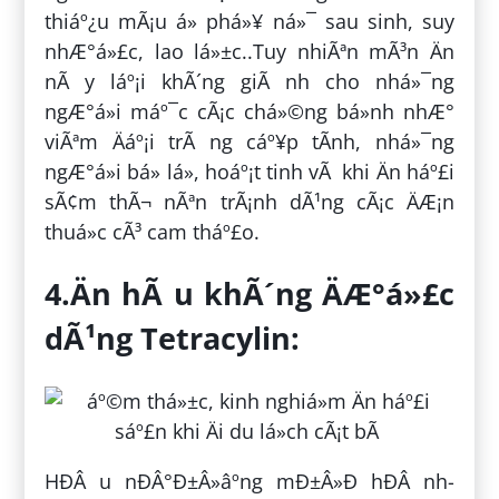
thiáº¿u mÃ¡u á» phá»¥ ná»¯ sau sinh, suy
nhÆ°á»£c, lao lá»±c..Tuy nhiÃªn mÃ³n Än
nÃ y láº¡i khÃ´ng giÃ nh cho nhá»¯ng
ngÆ°á»i máº¯c cÃ¡c chá»©ng bá»nh nhÆ°
viÃªm Äáº¡i trÃ ng cáº¥p tÃ­nh, nhá»¯ng
ngÆ°á»i bá» lá», hoáº¡t tinh vÃ khi Än háº£i
sÃ¢m thÃ¬ nÃªn trÃ¡nh dÃ¹ng cÃ¡c ÄÆ¡n
thuá»c cÃ³ cam tháº£o.
4.Än hÃ u khÃ´ng ÄÆ°á»£c
dÃ¹ng Tetracylin:
HÐÂ u nÐÂ°Ð±Â»âºng mÐ±Â»Ð hÐÂ nh-