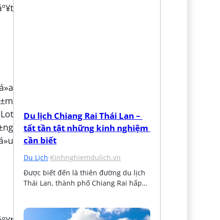
áº¥t
á»a
áº±m
 Lot
Du lịch Chiang Rai Thái Lan – 
º±ng
tất tần tật những kinh nghiệm 
á»u
cần biết
Du Lịch
·
Kinhnghiemdulich.vn
Được biết đến là thiên đường du lịch 
Thái Lan, thành phố Chiang Rai hấp…
áº¥t