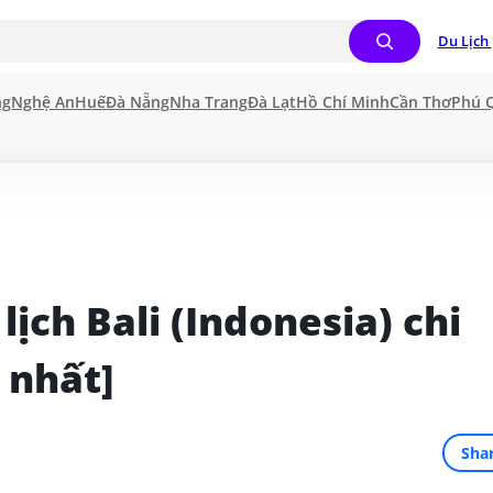
Du Lịch 
ng
Nghệ An
Huế
Đà Nẵng
Nha Trang
Đà Lạt
Hồ Chí Minh
Cần Thơ
Phú 
ịch Bali (Indonesia) chi 
 nhất]
Sha