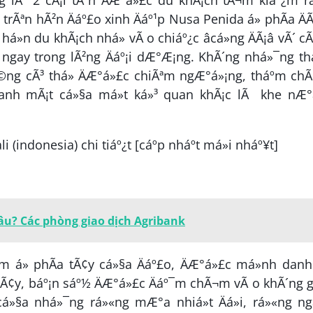
 trÃªn hÃ²n Äáº£o xinh Äáº¹p Nusa Penida á» phÃ­a Ä
»n du khÃ¡ch nhá» vÃ o chiáº¿c âcá»ng ÄÃ¡â vÃ´ c
c ngay trong lÃ²ng Äáº¡i dÆ°Æ¡ng. KhÃ´ng nhá»¯ng th
Å©ng cÃ³ thá» ÄÆ°á»£c chiÃªm ngÆ°á»¡ng, tháº­m chÃ
anh mÃ¡t cá»§a má»t ká»³ quan khÃ¡c lÃ khe nÆ°á
âu? Các phòng giao dịch Agribank
±m á» phÃ­a tÃ¢y cá»§a Äáº£o, ÄÆ°á»£c má»nh dan
i ÄÃ¢y, báº¡n sáº½ ÄÆ°á»£c Äáº¯m chÃ¬m vÃ o khÃ´ng 
 cá»§a nhá»¯ng rá»«ng mÆ°a nhiá»t Äá»i, rá»«ng ng