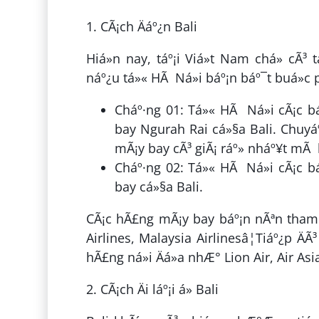
1. CÃ¡ch Äáº¿n Bali
Hiá»n nay, táº¡i Viá»t Nam chá» cÃ
náº¿u tá»« HÃ Ná»i báº¡n báº¯t buá»c 
Cháº·ng 01: Tá»« HÃ Ná»i cÃ¡c bá
bay Ngurah Rai cá»§a Bali. Chuyá
mÃ¡y bay cÃ³ giÃ¡ ráº» nháº¥t mÃ b
Cháº·ng 02: Tá»« HÃ Ná»i cÃ¡c báº
bay cá»§a Bali.
CÃ¡c hÃ£ng mÃ¡y bay báº¡n nÃªn tham k
Airlines, Malaysia Airlinesâ¦Tiáº¿p ÄÃ³
hÃ£ng ná»i Äá»a nhÆ° Lion Air, Air As
2. CÃ¡ch Äi láº¡i á» Bali