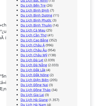
Du Lịch Bắc Ninh
(13)
Du Lịch Bến Tre
(26)
Du Lịch Bình Định
(7)
Du Lịch Bình Dương
(11)
Du Lịch Bình Phước
(3)
»ch
Du Lịch Bình Thuận
(14)
Du Lịch Cà Mau
(25)
áº¿u
Du Lịch Cần Thơ
(41)
bÃ i
Du Lịch Cao Bằng
(352)
Du Lịch Châu Á
(996)
Du Lịch Châu Âu
(954)
Du Lịch Châu Mỹ
(138)
Du Lịch Đà Lạt
(2.039)
Du Lịch Đà Nẵng
(2.033)
Du Lịch Đắk Lắk
(4)
Du Lịch Đắk Nông
(2)
áº§n
Du Lịch Điện Biên
(205)
á»i
Du Lịch Đồng Nai
(3)
hÆ¡n
Du Lịch Đồng Tháp
(34)
Du Lịch Gia Lai
(3)
Du Lịch Hà Giang
(1.357)
Du Lịch Hà Nam
(4)