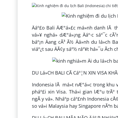
Äáº£o Bali ÄÆ°á»£c má»nh danh lÃ thiÃ
vá»¥ nghá» dÆ°á»¡ng Äáº·c sáº¯c cÃ¹ng
báº¡n Äang cÃ³ Ã½ Äá»nh du lá»ch B
viáº¿t sau ÄÃ¢y sáº½ ráº¥t há»¯u Ã­ch
DU Lá»CH BALI CÃ Cáº¦N XIN VISA KHÃ
Indonesia lÃ má»t nÆ°á»c trong khu vá
pháº£i xin Visa. Thá»i gian lÆ°u trÃº t
ngÃ y vá». Nháº­p cáº£nh Indonesia cÅ©
so vá»i Malaysia hay Singapore nÃªn bá
DU Lá»CH BALI MÃA NÃO Äáº¸P NHáº¤