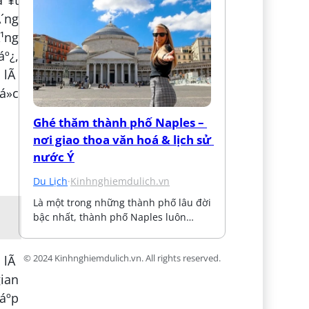
Ã´ng
Ã¹ng
áº¿,
­ lÃ
»c
Ghé thăm thành phố Naples – 
nơi giao thoa văn hoá & lịch sử 
nước Ý
Du Lịch
·
Kinhnghiemdulich.vn
Là một trong những thành phố lâu đời 
bậc nhất, thành phố Naples luôn…
h lÃ
© 2024 Kinhnghiemdulich.vn. All rights reserved.
gian
áº­p