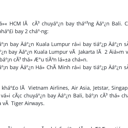
³ tá»« HCM lÃ cÃ³ chuyáº¿n bay tháº³ng Äáº¿n Bali. 
pháº£i bay 2 cháº·ng:
º¡n bay Äáº¿n Kuala Lumpur rá»i bay tiáº¿p Äáº¿n 
º¿n bay Äáº¿n Kuala Lumpur vÃ Jakarta lÃ 2 Äiá»m
áº¡n cÃ³ thá» Æ°u tiÃªn lá»±a chá»n.
¡n bay Äáº¿n Há» ChÃ­ Minh rá»i bay tiáº¿p Äáº¿n 
háº£o lÃ Vietnam Airlines, Air Asia, Jetstar, Singa
 vá»i cÃ¡c chuyáº¿n bay Äáº¿n Bali, báº¡n cÃ³ thá» ch
ia vÃ Tiger Airways.