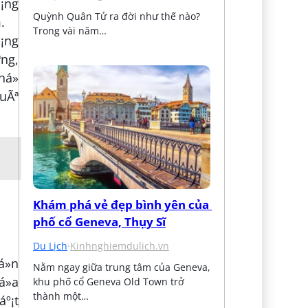
Æ¡ng
Quỳnh Quân Tử ra đời như thế nào? 
.
Trong vài năm…
Æ¡ng
ªng,
há»
huÃª
Khám phá vẻ đẹp bình yên của 
phố cổ Geneva, Thụy Sĩ
Du Lịch
·
Kinhnghiemdulich.vn
á»n
Nằm ngay giữa trung tâm của Geneva, 
á»a
khu phố cổ Geneva Old Town trở 
thành một…
áº¡t