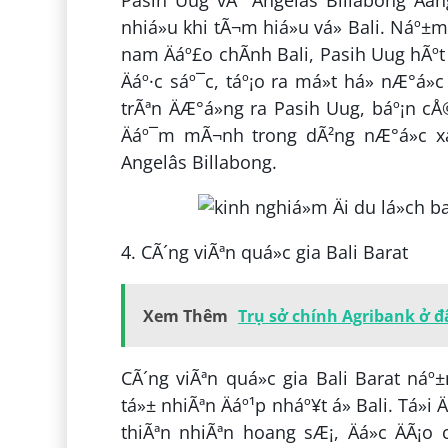
nhiá»u khi tÃ¬m hiá»u vá» Bali. Náº±m
nam Äáº£o chÃ­nh Bali, Pasih Uug hÃºt há
Äáº·c sáº¯c, táº¡o ra má»t há» nÆ°á»
trÃªn ÄÆ°á»ng ra Pasih Uug, báº¡n c
Äáº¯m mÃ¬nh trong dÃ²ng nÆ°á»c x
Angelâs Billabong.
4. CÃ´ng viÃªn quá»c gia Bali Barat
Xem Thêm
Trụ sở chính Agribank ở đ
CÃ´ng viÃªn quá»c gia Bali Barat náº
tá»± nhiÃªn Äáº¹p nháº¥t á» Bali. Tá»
thiÃªn nhiÃªn hoang sÆ¡, Äá»c ÄÃ¡o