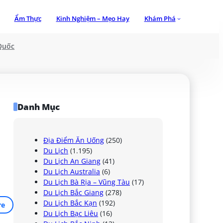
Ẩm Thực
Kinh Nghiệm – Mẹo Hay
Khám Phá
Quốc
Danh Mục
Địa Điểm Ăn Uống
(250)
Du Lịch
(1.195)
Du Lịch An Giang
(41)
Du Lịch Australia
(6)
Du Lịch Bà Rịa – Vũng Tàu
(17)
Du Lịch Bắc Giang
(278)
Du Lịch Bắc Kạn
(192)
re
Du Lịch Bạc Liêu
(16)