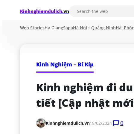
Kinhnghiemdulich
.vn
Web Stories
Hà Giang
Sapa
Hà Nội
Quảng Ninh
Hải Phò
Kinh Nghiệm – Bí Kíp
Kinh nghiệm đi du l
tiết [Cập nhật mới
0
Kinhnghiemdulich.vn
19/02/2024