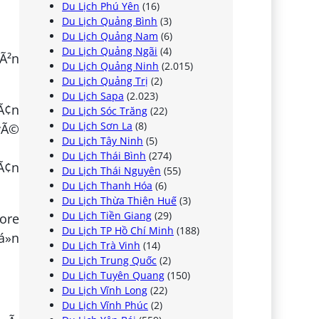
Du Lịch Phú Yên
(16)
Du Lịch Quảng Bình
(3)
Du Lịch Quảng Nam
(6)
Du Lịch Quảng Ngãi
(4)
CÃ²n
Du Lịch Quảng Ninh
(2.015)
Du Lịch Quảng Trị
(2)
Du Lịch Sapa
(2.023)
sÃ¢n
Du Lịch Sóc Trăng
(22)
Du Lịch Sơn La
(8)
 vÃ©
Du Lịch Tây Ninh
(5)
Du Lịch Thái Bình
(274)
sÃ¢n
Du Lịch Thái Nguyên
(55)
Du Lịch Thanh Hóa
(6)
Du Lịch Thừa Thiên Huế
(3)
Du Lịch Tiền Giang
(29)
pore
Du Lịch TP Hồ Chí Minh
(188)
á»n
Du Lịch Trà Vinh
(14)
Du Lịch Trung Quốc
(2)
Du Lịch Tuyên Quang
(150)
Du Lịch Vĩnh Long
(22)
Du Lịch Vĩnh Phúc
(2)