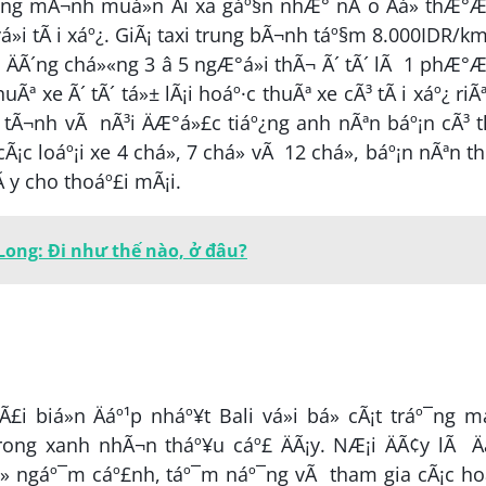
»ng mÃ¬nh muá»n Äi xa gáº§n nhÆ° nÃ o Äá» thÆ°
á»i tÃ i xáº¿. GiÃ¡ taxi trung bÃ¬nh táº§m 8.000IDR/km
 ÄÃ´ng chá»«ng 3 â 5 ngÆ°á»i thÃ¬ Ã´ tÃ´ lÃ 1 phÆ°
huÃª xe Ã´ tÃ´ tá»± lÃ¡i hoáº·c thuÃª xe cÃ³ tÃ i xáº¿ riÃ
»t tÃ¬nh vÃ nÃ³i ÄÆ°á»£c tiáº¿ng anh nÃªn báº¡n cÃ³ t
 cÃ¡c loáº¡i xe 4 chá», 7 chá» vÃ 12 chá», báº¡n nÃªn t
gÃ y cho thoáº£i mÃ¡i.
Long: Đi như thế nào, ở đâu?
i biá»n Äáº¹p nháº¥t Bali vá»i bá» cÃ¡t tráº¯ng m
trong xanh nhÃ¬n tháº¥u cáº£ ÄÃ¡y. NÆ¡i ÄÃ¢y lÃ Ä
 bá» ngáº¯m cáº£nh, táº¯m náº¯ng vÃ tham gia cÃ¡c ho