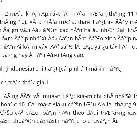
 nh 2 mÃ¹a khÃ¡ rÃµ rá»t lÃ mÃ¹a mÆ°a ( thÃ¡ng 11 t
 thÃ¡ng 10). VÃ o mÃ¹a mÆ°a, thá»i tiáº¿t á» ÄÃ¢y 
m Äáº¡m vá»i Äá» áº©m cao nÃªn háº§u nhÆ° Bali kh
iá»m Äáº¹p nháº¥t Äá» Äáº¿n hÃ²n Äáº£o xinh Äáº¹p n
hiÃªn Äi kÃ¨m vá»i ÄÃ³ sáº½ lÃ cÃ¡c yáº¿u tá» liÃªn 
»ng hay Äi láº¡i Äá»u tÄng cao.
ch trÃªn tháº¿ giá»i
, ÄÃ´ng ÄÃºc vÃ muá»n tiáº¿t kiá»m chi phÃ­ nháº¥t 
 6 hoáº·c 10. CÃ³ má»t Äiá»u cáº§n lÆ°u Ã½ lÃ thÃ¡ng 
t Äáº§u cÃ³ bÃ£o, báº¡n nÃªn theo dÃµi thÆ°á»ng xu
cÃ³ sá»± chuáº©n bá» tá»t nháº¥t cho chuyáº¿n Äi.