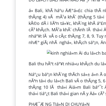
á» Bali, khÃ­ háº­u ÄÆ°á»£c chia thÃ
thÃ¡ng 4) vÃ mÃ¹a khÃ´ (thÃ¡ng 5 tá»i
kÃ©o dÃ i liÃªn tá»¥c, khÃ´ng khÃ­ áº£
cÃ³ khÃ¡ch. MÃ¹a khÃ´ chÃ­nh lÃ thá»i Ä
nháº¥t lÃ vÃ o cÃ¡c thÃ¡ng 7, 8, 9. Tuy n
nhÆ° giÃ¡ nhÃ nghá», khÃ¡ch sáº¡n, Än uá
Bali thu hÃºt ráº¥t nhiá»u khÃ¡ch du lá»
Náº¿u báº¡n khÃ´ng thÃ­ch sá»± á»n Ã o
nÃªn tá»i du lá»ch Bali vÃ o thÃ¡ng 5,
thÃ¡ng 10 lÃ thá»i Äiá»m Bali báº¯
thá»i tiáº¿t Bali thá»i gian nÃ y Äá» 
PHÆ¯Æ NG TIá»N DI CHUYá»N