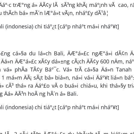
n. Äáº·c trÆ°ng á» ÄÃ¢y lÃ sÃ³ng khÃ¡ máº¡nh vÃ cao, r
thÃ­ch bá» mÃ´n lÆ°á»t vÃ¡n, nháº£y dÃ¹â¦
»£ng cá»§a du lá»ch Bali, ÄÆ°á»£c ngÆ°á»i dÃ¢n Ä
i Äá»n ÄÆ°á»£c xÃ¢y dá»±ng cÃ¡ch ÄÃ¢y 600 nÄm, n
 vá» phÃ­a TÃ¢y Báº¯c. Vá» trÃ­ cá»§a Äá»n Tanah
1 má»m ÄÃ¡ sÃ¡t bá» biá»n, ná»i vá»i Äáº¥t liá»n bá
» cÃ³ thá» ra Äáº£o vÃ o buá»i chiá»u, khi thá»§y tri
Äá» ÄÃ³n hoÃ ng hÃ´n á» Bali.
ng lÃ 2 cÃ¡i tÃªn ÄÆ°á»£c du khÃ¡ch tÃ¬m kiáº¿m r