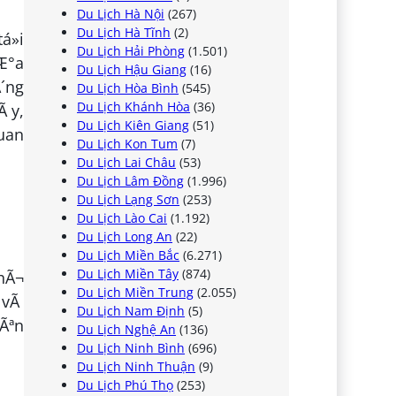
Du Lịch Hà Nội
(267)
Du Lịch Hà Tĩnh
(2)
á»i
Du Lịch Hải Phòng
(1.501)
mÆ°a
Du Lịch Hậu Giang
(16)
Ã´ng
Du Lịch Hòa Bình
(545)
Du Lịch Khánh Hòa
(36)
Ã y,
Du Lịch Kiên Giang
(51)
quan
Du Lịch Kon Tum
(7)
Du Lịch Lai Châu
(53)
Du Lịch Lâm Đồng
(1.996)
Du Lịch Lạng Sơn
(253)
Du Lịch Lào Cai
(1.192)
Du Lịch Long An
(22)
Du Lịch Miền Bắc
(6.271)
Du Lịch Miền Tây
(874)
thÃ¬
Du Lịch Miền Trung
(2.055)
9 vÃ
Du Lịch Nam Định
(5)
yÃªn
Du Lịch Nghệ An
(136)
Du Lịch Ninh Bình
(696)
Du Lịch Ninh Thuận
(9)
Du Lịch Phú Thọ
(253)