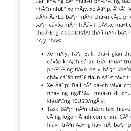
Bali khÃ´ng cÃ³ nhiá»u phÆ°Æ¡ng tiá
nhÃ¢n nhÆ° xe mÃ¡y, xe Äáº¡p, Ã´ tÃ´. VÃ
trÃªn Äáº£o báº¡n nÃªn chá»n cÃ¡c phÆ
sáº¡n cá»§a mÃ¬nh Äá» thuÃª xe má»t c
khoáº£ng 7.000IDR/lÃ­t thÃ´i nÃªn báº¡
nÃ y nhÃ©.
Xe mÃ¡y: Táº¡i Bali, thá»i gian 
cá»§a khÃ¡ch sáº¡n. GiÃ¡ thuÃª tru
phÆ°Æ¡ng tiá»n nÃ y báº¡n khÃ´ng
chá» cáº§n tráº£ tiá»n Äáº·t cá»c t
Xe Äáº¡p: Bali cÃ³ dá»ch vá»¥ ch
nhá»¯ng ngÆ°á»i muá»n di chu
khoáº£ng 10USD/ngÃ y.
Taxi: Báº¡n nÃªn chá»n taxi hiá»
cÃ¹ng logo hÃ¬nh con chim. CÃ³ má
hiá»n trÃªn Äá»ng há» mÃ báº¡n ph