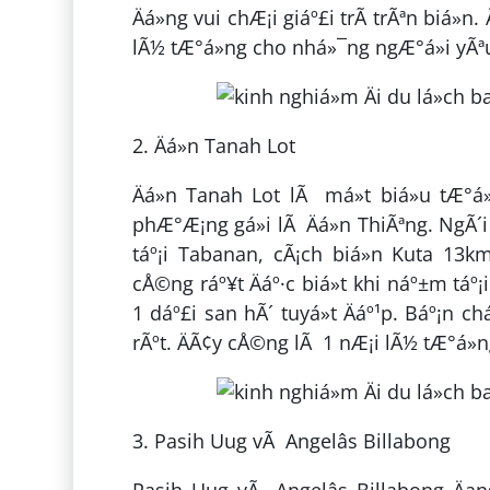
Äá»ng vui chÆ¡i giáº£i trÃ­ trÃªn biá»
lÃ½ tÆ°á»ng cho nhá»¯ng ngÆ°á»i yÃªu 
2. Äá»n Tanah Lot
Äá»n Tanah Lot lÃ má»t biá»u tÆ°á
phÆ°Æ¡ng gá»i lÃ Äá»n ThiÃªng. NgÃ´
táº¡i Tabanan, cÃ¡ch biá»n Kuta 13km
cÅ©ng ráº¥t Äáº·c biá»t khi náº±m táº¡i 
1 dáº£i san hÃ´ tuyá»t Äáº¹p. Báº¡n chá
rÃºt. ÄÃ¢y cÅ©ng lÃ 1 nÆ¡i lÃ½ tÆ°á»ng 
3. Pasih Uug vÃ Angelâs Billabong
Pasih Uug vÃ Angelâs Billabong Äa