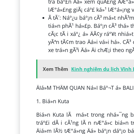
tra báº£n Äá» xem quÃ£ng ÄÆ°á
lÆ°á»£ng giÃ¡ cáº£ ká»¹ lÆ°á»¡ng v
Ã tÃ´: Náº¿u báº¡n cÃ³ má»t nhÃ³m
tiá»n phÃ¹ há»£p. Báº¡n cÃ³ thá» t
cÃ¡c tÃ i xáº¿ á» ÄÃ¢y ráº¥t nhiá
yÃªn tÃ¢m trao Äá»i vá»i há». CÃ³
xe trá»n gÃ³i Äá» Äi chÆ¡i theo n
Xem Thêm
Kinh nghiệm du lịch Vĩnh 
ÄIá»M THÄM QUAN Ná»I Báº¬T á» BALI
1. Biá»n Kuta
Biá»n Kuta lÃ má»t trong nhá»¯ng bÃ£
tráº£i dÃ i cÃ¹ng lÃ n nÆ°á»c biá»n 
Äiá»m lÃ½ tÆ°á»ng Äá» báº¡n dáº¡o