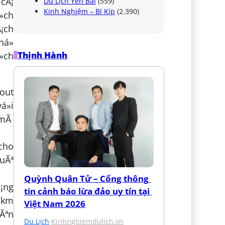
 cÃ¡
Du Lịch Yên Bái
(559)
Kinh Nghiệm – Bí Kíp
(2.390)
»ch
Ã¡ch
há»
Thịnh Hành
»ch
kout
á»i
o mÃ
 cho
uÃª
Quỳnh Quân Tử – Cổng thông 
Æ¡ng
tin cảnh báo lừa đảo uy tín tại 
o km
Việt Nam 2026
nÃªn
Du Lịch
·
Kinhnghiemdulich.vn