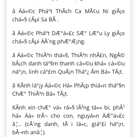
â Äá»©c Pháº­t ThÃ­ch Ca MÃ¢u Ni giÃ¡o
chá»§ cÃµi Sa BÃ .
â Äá»©c Pháº­t DÆ°á»£c SÆ° LÆ°u Ly giÃ¡o
chá»§ cÃµi ÄÃ´ng phÆ°Æ¡ng.
â Äá»©c ThiÃªn thá»§, ThiÃªn nhÃ£n, NgÅ©
bÃ¡ch danh táº§m thanh cá»©u khá» cá»©u
náº¡n, linh cáº£m QuÃ¡n Tháº¿ Ãm Bá» TÃ¡t.
â KÃ­nh láº¡y Äá»©c Há» PhÃ¡p thiá»n tháº§n
ChÆ° ThiÃªn Bá» TÃ¡t.
KÃ­nh xin chÆ° vá» rá»§ lÃ²ng tá»« bi, phÃ¹
há» Äá» trÃ¬ cho con, nguyá»n ÄÆ°á»£c
â¦.. (cÃ´ng danh, tÃ i lá»c, giáº£i háº¡n,
bÃ¬nh anâ¦).