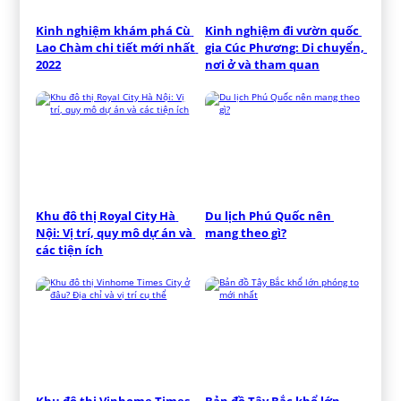
Kinh nghiệm khám phá Cù 
Kinh nghiệm đi vườn quốc 
Lao Chàm chi tiết mới nhất 
gia Cúc Phương: Di chuyển, 
2022
nơi ở và tham quan
Khu đô thị Royal City Hà 
Du lịch Phú Quốc nên 
Nội: Vị trí, quy mô dự án và 
mang theo gì?
các tiện ích