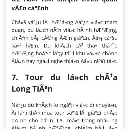
vÃ£n cáº£nh
Chá»§ yáº¿u lÃ hÆ°á»ng Äáº¿n viá»c tham
quan, du lá»ch nÃªn viá»c hÃ nh hÆ°Æ¡ng,
chiÃªm bÃ¡i cÅ©ng ÄÆ¡n giáº£n, Äá»¡ cáº§u
ká»³ hÆ¡n. Du khÃ¡ch cÃ³ thá» tháº¯p
hÆ°Æ¡ng hoáº·c láº¡y táº¡i khu vá»±c chÃ­nh
Äiá»n hay ngá»i nghe thiá»n Äá»u ráº¥t tá»t.
7. Tour du lá»ch chÃ¹a
Long TiÃªn
Náº¿u du khÃ¡ch lo ngáº¡i viá»c di chuyá»n,
Äi láº¡i thÃ¬ mua tour sáº½ lÃ giáº£i phÃ¡p
dÃ nh cho báº¡n. LÃ má»t trong nhá»¯ng
Äiá»m hÃ nh hÆ°Æ¡ng, chiÃªm bÃ¡i lá»n