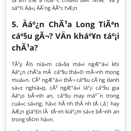
táº§m trÆ°a hoáº·c chiá»u tá»i. NhÆ° váº­y
sáº½ Äá»¡ ÄÃ´ng ÄÃºc hÆ¡n
5. Äáº¿n ChÃ¹a Long TiÃªn
cáº§u gÃ¬? VÄn kháº¥n táº¡i
chÃ¹a?
TÃ¹y Ã½ niá»m cá»§a má»i ngÆ°á»i khi
Äáº¿n chÃ¹a mÃ cáº§u thá»© mÃ¬nh mong
muá»n. CÃ³ ngÆ°á»i thÃ¬ cáº§u cÃ´ng danh
sá»± nghiá»p, cÃ³ ngÆ°á»i láº¡i cáº§u gia
Äáº¡o bÃ¬nh an, cáº§u may máº¯n trong
cuá»c sá»ng, há»c hÃ nh thÃ nh tÃ i,â¦ hay
ÄÆ¡n giáº£n lÃ tÃ¬m kiáº¿m sá»± bÃ¬nh an
trong tÃ¢m há»n.