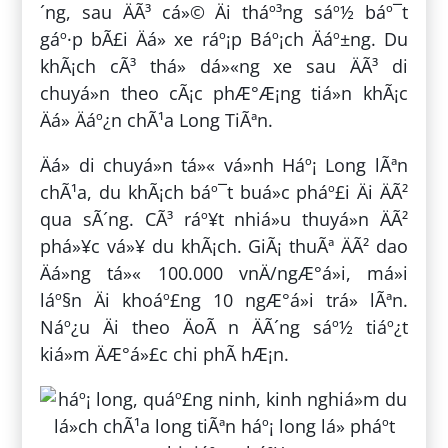
´ng, sau ÄÃ³ cá»© Äi tháº³ng sáº½ báº¯t
gáº·p bÃ£i Äá» xe ráº¡p Báº¡ch Äáº±ng. Du
khÃ¡ch cÃ³ thá» dá»«ng xe sau ÄÃ³ di
chuyá»n theo cÃ¡c phÆ°Æ¡ng tiá»n khÃ¡c
Äá» Äáº¿n chÃ¹a Long TiÃªn.
Äá» di chuyá»n tá»« vá»nh Háº¡ Long lÃªn
chÃ¹a, du khÃ¡ch báº¯t buá»c pháº£i Äi ÄÃ²
qua sÃ´ng. CÃ³ ráº¥t nhiá»u thuyá»n ÄÃ²
phá»¥c vá»¥ du khÃ¡ch. GiÃ¡ thuÃª ÄÃ² dao
Äá»ng tá»« 100.000 vnÄ/ngÆ°á»i, má»i
láº§n Äi khoáº£ng 10 ngÆ°á»i trá» lÃªn.
Náº¿u Äi theo ÄoÃ n ÄÃ´ng sáº½ tiáº¿t
kiá»m ÄÆ°á»£c chi phÃ­ hÆ¡n.