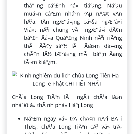
tháº¯ng cáº£nh ná»i tiáº¿ng. Náº¿u
muá»n cáº£m nháº­n rÃµ nÃ©t vÄn
hÃ³a, tÃ­n ngÆ°á»¡ng cá»§a ngÆ°á»i
Viá»t nÃ³i chung vÃ ngÆ°á»i dÃ¢n
báº£n Äá»a Quáº£ng Ninh nÃ³i riÃªng
thÃ¬ ÄÃ¢y sáº½ lÃ Äiá»m dá»«ng
chÃ¢n lÃ½ tÆ°á»ng mÃ báº¡n Äang
tÃ¬m kiáº¿m.
ChÃ¹a Long TiÃªn lÃ ngÃ´i chÃ¹a lá»n
nháº¥t á» thÃ nh phá» Háº¡ Long
Náº±m ngay vá» trÃ­ chÃ¢n nÃºi BÃ i
ThÆ¡, chÃ¹a Long TiÃªn cÃ³ vá» trÃ­