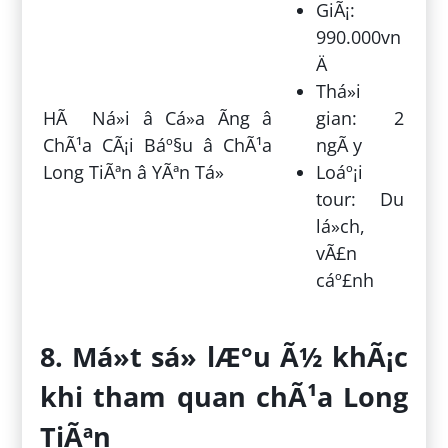
GiÃ¡:
990.000vn
Ä
Thá»i
HÃ Ná»i â Cá»­a Ãng â
gian: 2
ChÃ¹a CÃ¡i Báº§u â ChÃ¹a
ngÃ y
Long TiÃªn â YÃªn Tá»­
Loáº¡i
tour: Du
lá»ch,
vÃ£n
cáº£nh
8. Má»t sá» lÆ°u Ã½ khÃ¡c
khi tham quan chÃ¹a Long
TiÃªn