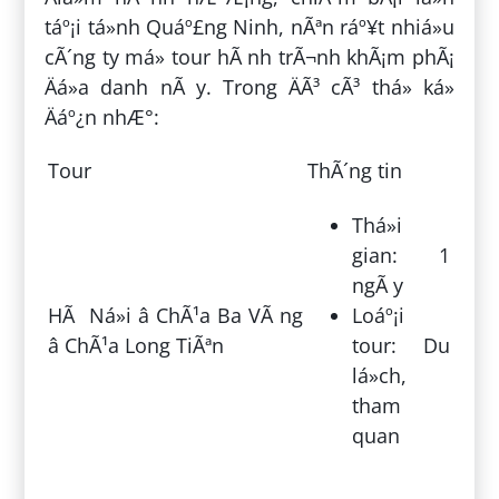
táº¡i tá»nh Quáº£ng Ninh, nÃªn ráº¥t nhiá»u
cÃ´ng ty má» tour hÃ nh trÃ¬nh khÃ¡m phÃ¡
Äá»a danh nÃ y. Trong ÄÃ³ cÃ³ thá» ká»
Äáº¿n nhÆ°:
Tour
ThÃ´ng tin
Thá»i
gian: 1
ngÃ y
HÃ Ná»i â ChÃ¹a Ba VÃ ng
Loáº¡i
â ChÃ¹a Long TiÃªn
tour: Du
lá»ch,
tham
quan