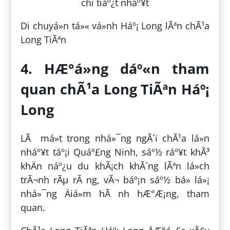
Di chuyá»n tá»« vá»nh Háº¡ Long lÃªn chÃ¹a
Long TiÃªn
4. HÆ°á»ng dáº«n tham
quan chÃ¹a Long TiÃªn Háº¡
Long
LÃ má»t trong nhá»¯ng ngÃ´i chÃ¹a lá»n
nháº¥t táº¡i Quáº£ng Ninh, sáº½ ráº¥t khÃ³
khÄn náº¿u du khÃ¡ch khÃ´ng lÃªn lá»ch
trÃ¬nh rÃµ rÃ ng, vÃ¬ báº¡n sáº½ bá» lá»¡
nhá»¯ng Äiá»m hÃ nh hÆ°Æ¡ng, tham
quan.