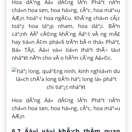
Hoa dÃ¹ng Äá» dÃ¢ng lÃªn Pháº­t nÃªn
chá»n hoa sen, hoa há»ng, cÃºc, hoa máº«u
ÄÆ¡n hoáº·c hoa ngÃ¢u. KhÃ´ng chá»n cÃ¡c
loáº¡i hoa táº¡p nham, hoa dáº¡i. BÃªn
cáº¡nh ÄÃ³ cÅ©ng khÃ´ng Äáº·t vÃ ng mÃ£
hay tiá»n Ã¢m phá»§ trÃªn bÃ n thá» Pháº­t,
Bá» TÃ¡t. Äá»i vá»i tiá»n tháº­t thÃ¬ tá»t
nháº¥t nÃªn cho vÃ o hÃ²m cÃ´ng Äá»©c.
Hoa dÃ¹ng Äá» dÃ¢ng lÃªn Pháº­t nÃªn
chá»n hoa sen, hoa há»ng, cÃºc, hoa máº«u
ÄÆ¡n
6.2 Äá»i vá»i khÃ¡ch thÄm quan