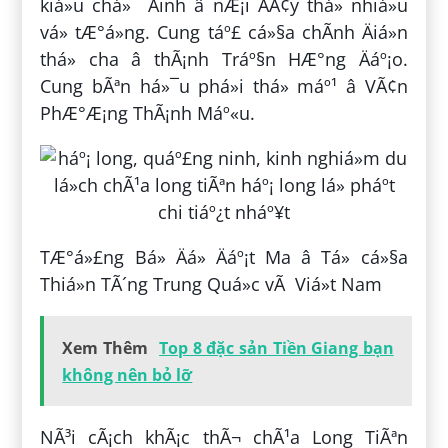
kiá»u chá»¯ Äinh â nÆ¡i ÄÃ¢y thá» nhiá»u
vá» tÆ°á»ng. Cung táº£ cá»§a chÃ­nh Äiá»n
thá» cha â thÃ¡nh Tráº§n HÆ°ng Äáº¡o.
Cung bÃªn há»¯u phá»i thá» máº¹ â VÃ¢n
PhÆ°Æ¡ng ThÃ¡nh Máº«u.
TÆ°á»£ng Bá» Äá» Äáº¡t Ma â Tá» cá»§a
Thiá»n TÃ´ng Trung Quá»c vÃ Viá»t Nam
Xem Thêm
Top 8 đặc sản Tiền Giang bạn
không nên bỏ lỡ
NÃ³i cÃ¡ch khÃ¡c thÃ¬ chÃ¹a Long TiÃªn