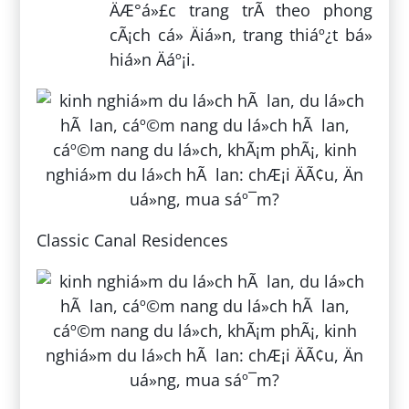
ÄÆ°á»£c trang trÃ­ theo phong
cÃ¡ch cá» Äiá»n, trang thiáº¿t bá»
hiá»n Äáº¡i.
Classic Canal Residences