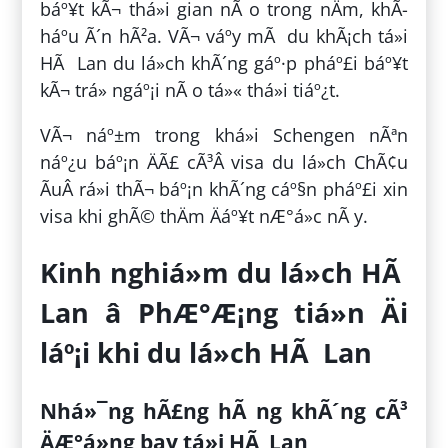
báº¥t kÃ¬ thá»i gian nÃ o trong nÄm, khÃ­
háº­u Ã´n hÃ²a. VÃ¬ váº­y mÃ du khÃ¡ch tá»i
HÃ Lan du lá»ch khÃ´ng gáº·p pháº£i báº¥t
kÃ¬ trá» ngáº¡i nÃ o tá»« thá»i tiáº¿t.
VÃ¬ náº±m trong khá»i Schengen nÃªn
náº¿u báº¡n ÄÃ£ cÃ³Â visa du lá»ch ChÃ¢u
ÃuÂ rá»i thÃ¬ báº¡n khÃ´ng cáº§n pháº£i xin
visa khi ghÃ© thÄm Äáº¥t nÆ°á»c nÃ y.
Kinh nghiá»m du lá»ch HÃ
Lan â PhÆ°Æ¡ng tiá»n Äi
láº¡i khi du lá»ch HÃ Lan
Nhá»¯ng hÃ£ng hÃ ng khÃ´ng cÃ³
ÄÆ°á»ng bay tá»i HÃ Lan