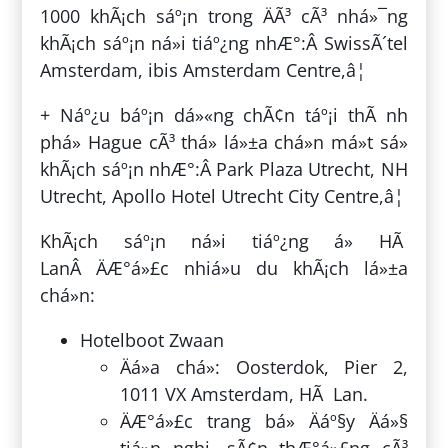
1000 khÃ¡ch sáº¡n trong ÄÃ³ cÃ³ nhá»¯ng
khÃ¡ch sáº¡n ná»i tiáº¿ng nhÆ°:Â SwissÃ´tel
Amsterdam, ibis Amsterdam Centre,â¦
+ Náº¿u báº¡n dá»«ng chÃ¢n táº¡i thÃ nh
phá» Hague cÃ³ thá» lá»±a chá»n má»t sá»
khÃ¡ch sáº¡n nhÆ°:Â Park Plaza Utrecht, NH
Utrecht, Apollo Hotel Utrecht City Centre,â¦
KhÃ¡ch sáº¡n ná»i tiáº¿ng á» HÃ
LanÂ ÄÆ°á»£c nhiá»u du khÃ¡ch lá»±a
chá»n:
Hotelboot Zwaan
Äá»a chá»: Oosterdok, Pier 2,
1011 VX Amsterdam, HÃ Lan.
ÄÆ°á»£c trang bá» Äáº§y Äá»§