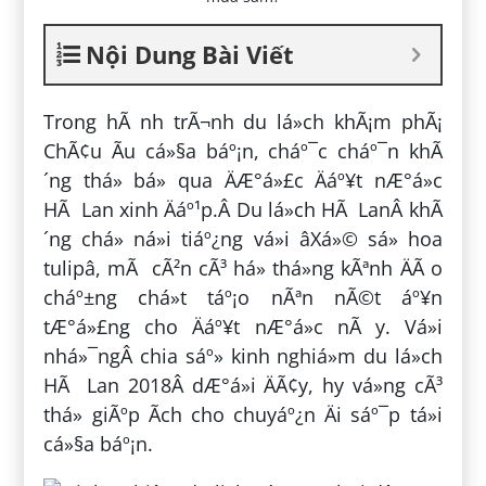
Nội Dung Bài Viết
Trong hÃ nh trÃ¬nh du lá»ch khÃ¡m phÃ¡
ChÃ¢u Ãu cá»§a báº¡n, cháº¯c cháº¯n khÃ
´ng thá» bá» qua ÄÆ°á»£c Äáº¥t nÆ°á»c
HÃ Lan xinh Äáº¹p.Â Du lá»ch HÃ LanÂ khÃ
´ng chá» ná»i tiáº¿ng vá»i âXá»© sá» hoa
tulipâ, mÃ cÃ²n cÃ³ há» thá»ng kÃªnh ÄÃ o
cháº±ng chá»t táº¡o nÃªn nÃ©t áº¥n
tÆ°á»£ng cho Äáº¥t nÆ°á»c nÃ y. Vá»i
nhá»¯ngÂ chia sáº» kinh nghiá»m du lá»ch
HÃ Lan 2018Â dÆ°á»i ÄÃ¢y, hy vá»ng cÃ³
thá» giÃºp Ã­ch cho chuyáº¿n Äi sáº¯p tá»i
cá»§a báº¡n.