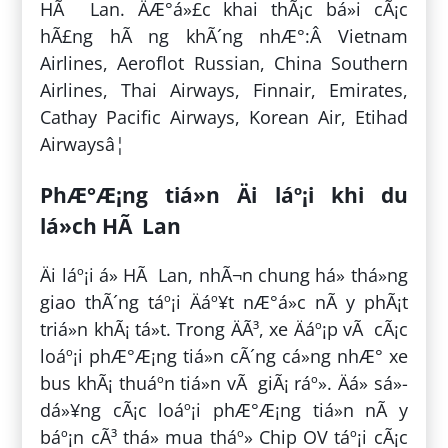
HÃ Lan. ÄÆ°á»£c khai thÃ¡c bá»i cÃ¡c
hÃ£ng hÃ ng khÃ´ng nhÆ°:Â Vietnam
Airlines, Aeroflot Russian, China Southern
Airlines, Thai Airways, Finnair, Emirates,
Cathay Pacific Airways, Korean Air, Etihad
Airwaysâ¦
PhÆ°Æ¡ng tiá»n Äi láº¡i khi du
lá»ch HÃ Lan
Äi láº¡i á» HÃ Lan, nhÃ¬n chung há» thá»ng
giao thÃ´ng táº¡i Äáº¥t nÆ°á»c nÃ y phÃ¡t
triá»n khÃ¡ tá»t. Trong ÄÃ³, xe Äáº¡p vÃ cÃ¡c
loáº¡i phÆ°Æ¡ng tiá»n cÃ´ng cá»ng nhÆ° xe
bus khÃ¡ thuáº­n tiá»n vÃ giÃ¡ ráº». Äá» sá»­
dá»¥ng cÃ¡c loáº¡i phÆ°Æ¡ng tiá»n nÃ y
báº¡n cÃ³ thá» mua tháº» Chip OV táº¡i cÃ¡c