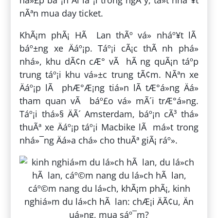
há»£p báº¡n Äi láº¡i trong ngÃ y, tá»t nháº¥t
nÃªn mua day ticket.
KhÃ¡m phÃ¡ HÃ Lan thÃº vá» nháº¥t lÃ
báº±ng xe Äáº¡p. Táº¡i cÃ¡c thÃ nh phá»
nhá», khu dÃ¢n cÆ° vÃ hÃ ng quÃ¡n táº­p
trung táº¡i khu vá»±c trung tÃ¢m. NÃªn xe
Äáº¡p lÃ phÆ°Æ¡ng tiá»n lÃ­ tÆ°á»ng Äá»
tham quan vÃ báº£o vá» mÃ´i trÆ°á»ng.
Táº¡i thá»§ ÄÃ´ Amsterdam, báº¡n cÃ³ thá»
thuÃª xe Äáº¡p táº¡i Macbike lÃ má»t trong
nhá»¯ng Äá»a chá» cho thuÃª giÃ¡ ráº».