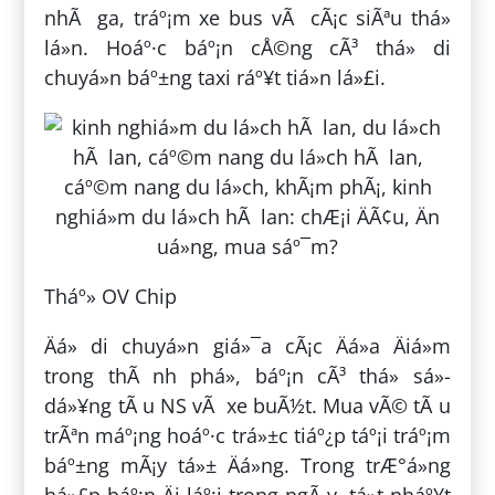
nhÃ ga, tráº¡m xe bus vÃ cÃ¡c siÃªu thá»
lá»n. Hoáº·c báº¡n cÅ©ng cÃ³ thá» di
chuyá»n báº±ng taxi ráº¥t tiá»n lá»£i.
Tháº» OV Chip
Äá» di chuyá»n giá»¯a cÃ¡c Äá»a Äiá»m
trong thÃ nh phá», báº¡n cÃ³ thá» sá»­
dá»¥ng tÃ u NS vÃ xe buÃ½t. Mua vÃ© tÃ u
trÃªn máº¡ng hoáº·c trá»±c tiáº¿p táº¡i tráº¡m
báº±ng mÃ¡y tá»± Äá»ng. Trong trÆ°á»ng