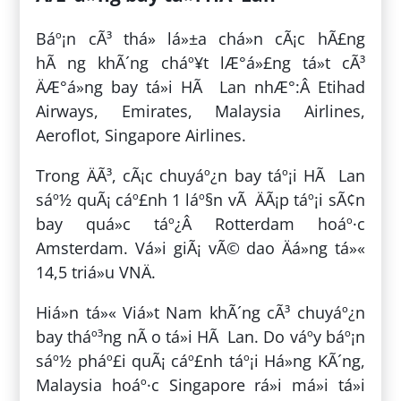
Báº¡n cÃ³ thá» lá»±a chá»n cÃ¡c hÃ£ng
hÃ ng khÃ´ng cháº¥t lÆ°á»£ng tá»t cÃ³
ÄÆ°á»ng bay tá»i HÃ Lan nhÆ°:Â Etihad
Airways, Emirates, Malaysia Airlines,
Aeroflot, Singapore Airlines.
Trong ÄÃ³, cÃ¡c chuyáº¿n bay táº¡i HÃ Lan
sáº½ quÃ¡ cáº£nh 1 láº§n vÃ ÄÃ¡p táº¡i sÃ¢n
bay quá»c táº¿Â Rotterdam hoáº·c
Amsterdam. Vá»i giÃ¡ vÃ© dao Äá»ng tá»«
14,5 triá»u VNÄ.
Hiá»n tá»« Viá»t Nam khÃ´ng cÃ³ chuyáº¿n
bay tháº³ng nÃ o tá»i HÃ Lan. Do váº­y báº¡n
sáº½ pháº£i quÃ¡ cáº£nh táº¡i Há»ng KÃ´ng,
Malaysia hoáº·c Singapore rá»i má»i tá»i