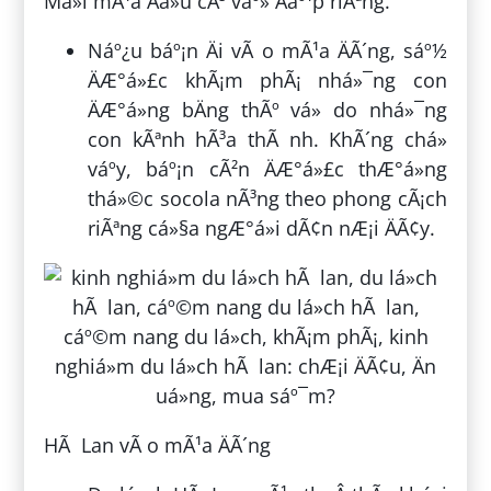
Má»i mÃ¹a Äá»u cÃ³ váº» Äáº¹p riÃªng.
Náº¿u báº¡n Äi vÃ o mÃ¹a ÄÃ´ng, sáº½
ÄÆ°á»£c khÃ¡m phÃ¡ nhá»¯ng con
ÄÆ°á»ng bÄng thÃº vá» do nhá»¯ng
con kÃªnh hÃ³a thÃ nh. KhÃ´ng chá»
váº­y, báº¡n cÃ²n ÄÆ°á»£c thÆ°á»ng
thá»©c socola nÃ³ng theo phong cÃ¡ch
riÃªng cá»§a ngÆ°á»i dÃ¢n nÆ¡i ÄÃ¢y.
HÃ Lan vÃ o mÃ¹a ÄÃ´ng