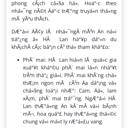
phong cÃ¡ch cá»§a há». Hoáº·c theo
nhá»¯ng nÃ©t Äáº·c trÆ°ng truyá»n thá»ng
mÃ yÃªu thÃ­ch.
DÆ°á»i ÄÃ¢y lÃ nhá»¯ngÂ mÃ³n Än ná»i
tiáº¿ng á» HÃ Lan háº¥p dáº«n du
khÃ¡chÂ cÃ¡c báº¡n cÃ³ thá» tham kháº£o:
PhÃ´ mai: HÃ Lan hiá»n lÃ quá»c gia
xuáº¥t kháº©u phÃ´ mai lá»n nháº¥t
trÃªn tháº¿ giá»i. PhÃ´ mai khÃ´ng chá»
thÆ¡m ngon mÃ cÃ²n Äa dáº¡ng vá»
chá»§ng loáº¡i nhÆ°: Cam, Äá», lam
xÃ¡m, phÃ´ mai tráº¯ng. NgÆ°á»i HÃ
Lan thÆ°á»ng Än kÃ¨mÂ vá»i bÃ¡nh
mÃ¬, hoa quáº£ hay thÆ°á»ng thá»©c
chung vá»i má»t ly rÆ°á»£u vang.