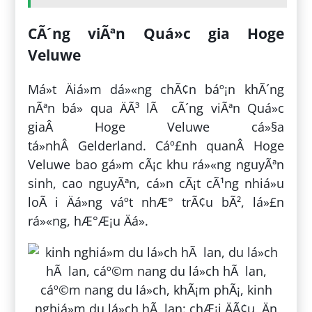
CÃ´ng viÃªn Quá»c gia Hoge
Veluwe
Má»t Äiá»m dá»«ng chÃ¢n báº¡n khÃ´ng
nÃªn bá» qua ÄÃ³ lÃ cÃ´ng viÃªn Quá»c
giaÂ Hoge Veluwe cá»§a
tá»nhÂ Gelderland. Cáº£nh quanÂ Hoge
Veluwe bao gá»m cÃ¡c khu rá»«ng nguyÃªn
sinh, cao nguyÃªn, cá»n cÃ¡t cÃ¹ng nhiá»u
loÃ i Äá»ng váº­t nhÆ° trÃ¢u bÃ², lá»£n
rá»«ng, hÆ°Æ¡u Äá».