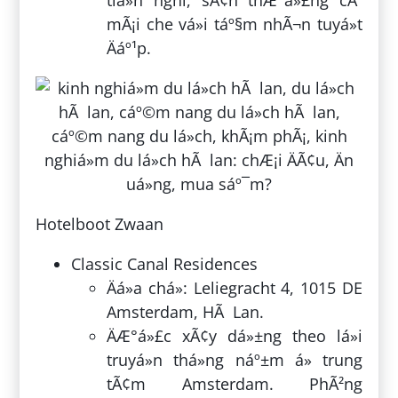
tiá»n nghi, sÃ¢n thÆ°á»£ng cÃ³
mÃ¡i che vá»i táº§m nhÃ¬n tuyá»t
Äáº¹p.
Hotelboot Zwaan
Classic Canal Residences
Äá»a chá»: Leliegracht 4, 1015 DE
Amsterdam, HÃ Lan.
ÄÆ°á»£c xÃ¢y dá»±ng theo lá»i
truyá»n thá»ng náº±m á» trung
tÃ¢m Amsterdam. PhÃ²ng