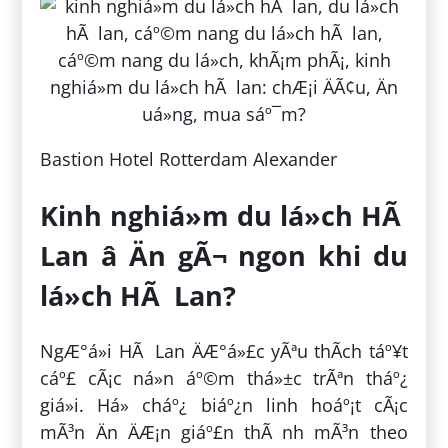
Bastion Hotel Rotterdam Alexander
Kinh nghiá»m du lá»ch HÃ
Lan â Än gÃ¬ ngon khi du
lá»ch HÃ Lan?
NgÆ°á»i HÃ Lan ÄÆ°á»£c yÃªu thÃ­ch táº¥t
cáº£ cÃ¡c ná»n áº©m thá»±c trÃªn tháº¿
giá»i. Há» cháº¿ biáº¿n linh hoáº¡t cÃ¡c
mÃ³n Än ÄÆ¡n giáº£n thÃ nh mÃ³n theo