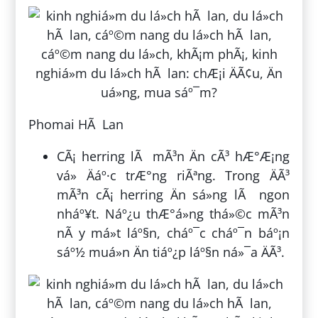
Phomai HÃ Lan
CÃ¡ herring lÃ mÃ³n Än cÃ³ hÆ°Æ¡ng
vá» Äáº·c trÆ°ng riÃªng. Trong ÄÃ³
mÃ³n cÃ¡ herring Än sá»ng lÃ ngon
nháº¥t. Náº¿u thÆ°á»ng thá»©c mÃ³n
nÃ y má»t láº§n, cháº¯c cháº¯n báº¡n
sáº½ muá»n Än tiáº¿p láº§n ná»¯a ÄÃ³.