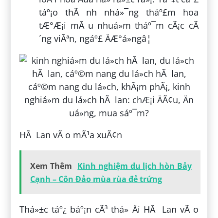
táº¡o thÃ nh nhá»¯ng tháº£m hoa
tÆ°Æ¡i mÃ u nhuá»m tháº¯m cÃ¡c cÃ
´ng viÃªn, ngáº£ ÄÆ°á»ngâ¦
HÃ Lan vÃ o mÃ¹a xuÃ¢n
Xem Thêm
Kinh nghiệm du lịch hòn Bảy
Cạnh – Côn Đảo mùa rùa đẻ trứng
Thá»±c táº¿ báº¡n cÃ³ thá» Äi HÃ Lan vÃ o