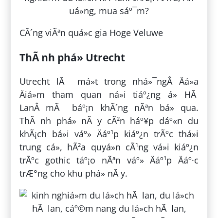
CÃ´ng viÃªn quá»c gia Hoge Veluwe
ThÃ nh phá» Utrecht
Utrecht lÃ má»t trong nhá»¯ngÂ Äá»a
Äiá»m tham quan ná»i tiáº¿ng á» HÃ
LanÂ mÃ báº¡n khÃ´ng nÃªn bá» qua.
ThÃ nh phá» nÃ y cÃ²n háº¥p dáº«n du
khÃ¡ch bá»i váº» Äáº¹p kiáº¿n trÃºc thá»i
trung cá», hÃ²a quyá»n cÃ¹ng vá»i kiáº¿n
trÃºc gothic táº¡o nÃªn váº» Äáº¹p Äáº·c
trÆ°ng cho khu phá» nÃ y.