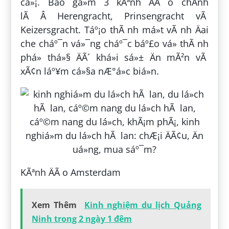
cá»¡. Bao gá»m 3 kÃªnh ÄÃ o chÃ­nh
lÃ Â Herengracht, Prinsengracht vÃ
Keizersgracht. Táº¡o thÃ nh má»t vÃ nh Äai
che cháº¯n vá»¯ng cháº¯c báº£o vá» thÃ nh
phá» thá»§ ÄÃ´ khá»i sá»± Än mÃ²n vÃ
xÃ¢n láº¥m cá»§a nÆ°á»c biá»n.
KÃªnh ÄÃ o Amsterdam
Xem Thêm
Kinh nghiệm du lịch Quảng
Ninh trong 2 ngày 1 đêm