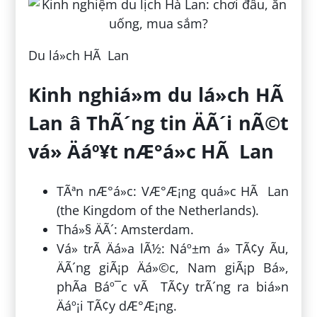
Du lá»ch HÃ Lan
Kinh nghiá»m du lá»ch HÃ
Lan â ThÃ´ng tin ÄÃ´i nÃ©t
vá» Äáº¥t nÆ°á»c HÃ Lan
TÃªn nÆ°á»c: VÆ°Æ¡ng quá»c HÃ Lan
(the Kingdom of the Netherlands).
Thá»§ ÄÃ´: Amsterdam.
Vá» trÃ­ Äá»a lÃ½: Náº±m á» TÃ¢y Ãu,
ÄÃ´ng giÃ¡p Äá»©c, Nam giÃ¡p Bá»,
phÃ­a Báº¯c vÃ TÃ¢y trÃ´ng ra biá»n
Äáº¡i TÃ¢y dÆ°Æ¡ng.