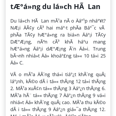
tÆ°á»ng du lá»ch HÃ Lan
Du lá»ch HÃ Lan mÃ¹a nÃ o Äáº¹p nháº¥t?
NÆ¡i ÄÃ¢y cÃ³ hai máº·t phÃ­a Báº¯c vÃ
phÃ­a TÃ¢y hÆ°á»ng ra biá»n Äáº¡i TÃ¢y
DÆ°Æ¡ng, nÃªn cÃ³ khÃ­ háº­u mang
hÆ°á»ng Äáº¡i dÆ°Æ¡ng Ã´n Äá»i. Trung
bÃ¬nh nhiá»t Äá» khoáº£ng tá»« 10 tá»i 25
Äá» C.
VÃ o mÃ¹a ÄÃ´ng thá»i tiáº¿t khÃ´ng quÃ¡
láº¡nh, kÃ©o dÃ i tá»« thÃ¡ng 12 tá»i thÃ¡ng
2. MÃ¹a xuÃ¢n tá»« thÃ¡ng 3 Äáº¿n thÃ¡ng 6.
MÃ¹a hÃ¨ tá»« thÃ¡ng 7 Äáº¿n thÃ¡ng 9 vá»i
nhiá»t Äá» khÃ´ng quÃ¡ cao. MÃ¹a thu kÃ©o
dÃ i tá»« thÃ¡ng 9 Äáº¿n giá»¯a thÃ¡ng 12.