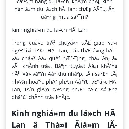
Kinh nghiá»m du lá»ch HÃ Lan
Trong cuá»c trÃ² chuyá»n xÃ£ giao vá»i
ngÆ°á»i dÃ¢n HÃ Lan, há» thÆ°á»ng bÃ n
vá» chá»§ Äá» quÃª hÆ°Æ¡ng, chá» Än, á»
vÃ chÃ­nh trá». Báº¡n tuyá»t Äá»i khÃ´ng
nÃ³i vá» váº¥n Äá» thu nháº­p, tÃ i sáº£n cÃ¡
nhÃ¢n hoáº·c phÃª phÃ¡n Äáº¥t nÆ°á»c HÃ
Lan, tÃ´n giÃ¡o cÅ©ng nhÆ° cÃ¡c Äáº£ng
pháº£i chÃ­nh trá» khÃ¡c.
Kinh nghiá»m du lá»ch HÃ
Lan â Thá»i Äiá»m lÃ­