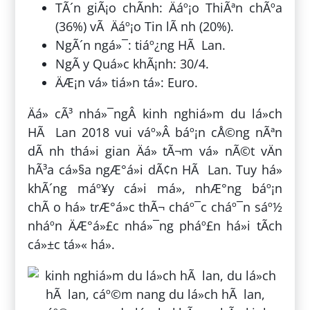
TÃ´n giÃ¡o chÃ­nh: Äáº¡o ThiÃªn chÃºa
(36%) vÃ Äáº¡o Tin lÃ nh (20%).
NgÃ´n ngá»¯: tiáº¿ng HÃ Lan.
NgÃ y Quá»c khÃ¡nh: 30/4.
ÄÆ¡n vá» tiá»n tá»: Euro.
Äá» cÃ³ nhá»¯ngÂ kinh nghiá»m du lá»ch
HÃ Lan 2018 vui váº»Â báº¡n cÅ©ng nÃªn
dÃ nh thá»i gian Äá» tÃ¬m vá» nÃ©t vÄn
hÃ³a cá»§a ngÆ°á»i dÃ¢n HÃ Lan. Tuy há»
khÃ´ng máº¥y cá»i má», nhÆ°ng báº¡n
chÃ o há» trÆ°á»c thÃ¬ cháº¯c cháº¯n sáº½
nháº­n ÄÆ°á»£c nhá»¯ng pháº£n há»i tÃ­ch
cá»±c tá»« há».