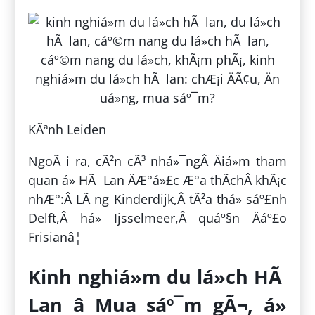
KÃªnh Leiden
NgoÃ i ra, cÃ²n cÃ³ nhá»¯ngÂ Äiá»m tham
quan á» HÃ Lan ÄÆ°á»£c Æ°a thÃ­chÂ khÃ¡c
nhÆ°:Â LÃ ng Kinderdijk,Â tÃ²a thá» sáº£nh
Delft,Â há» Ijsselmeer,Â quáº§n Äáº£o
Frisianâ¦
Kinh nghiá»m du lá»ch HÃ
Lan â Mua sáº¯m gÃ¬, á»