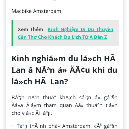
Macbike Amsterdam
Xem Thêm
Kinh Nghiệm Đi Du Thuyền
Cần Thơ Cho Khách Du Lịch Từ A Đến Z
Kinh nghiá»m du lá»ch HÃ
Lan â NÃªn á» ÄÃ¢u khi du
lá»ch HÃ Lan?
Báº¡n nÃªn thuÃª khÃ¡ch sáº¡n á» gáº§n
Äá»a Äiá»m tham quan Äá» thuáº­n tiá»n
cho viá»c Äi láº¡i.
+ Táº¡i thÃ nh phá» Amsterdam, cÃ³ gáº§n