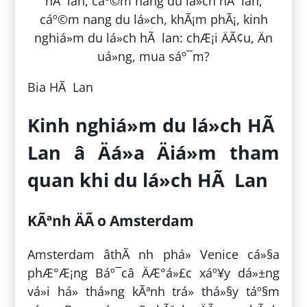
Bia HÃ Lan
Kinh nghiá»m du lá»ch HÃ
Lan â Äá»a Äiá»m tham
quan khi du lá»ch HÃ Lan
KÃªnh ÄÃ o Amsterdam
Amsterdam âthÃ nh phá» Venice cá»§a
phÆ°Æ¡ng Báº¯câ ÄÆ°á»£c xáº¥y dá»±ng
vá»i há» thá»ng kÃªnh trá» thá»§y táº§m