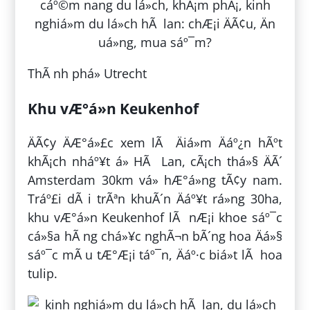
ThÃ nh phá» Utrecht
Khu vÆ°á»n Keukenhof
ÄÃ¢y ÄÆ°á»£c xem lÃ Äiá»m Äáº¿n hÃºt
khÃ¡ch nháº¥t á» HÃ Lan, cÃ¡ch thá»§ ÄÃ´
Amsterdam 30km vá» hÆ°á»ng tÃ¢y nam.
Tráº£i dÃ i trÃªn khuÃ´n Äáº¥t rá»ng 30ha,
khu vÆ°á»n Keukenhof lÃ nÆ¡i khoe sáº¯c
cá»§a hÃ ng chá»¥c nghÃ¬n bÃ´ng hoa Äá»§
sáº¯c mÃ u tÆ°Æ¡i táº¯n, Äáº·c biá»t lÃ hoa
tulip.