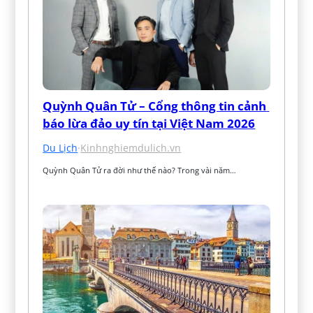
Quỳnh Quân Tử – Cổng thông tin cảnh 
báo lừa đảo uy tín tại Việt Nam 2026
Du Lịch
·
Kinhnghiemdulich.vn
Quỳnh Quân Tử ra đời như thế nào? Trong vài năm…