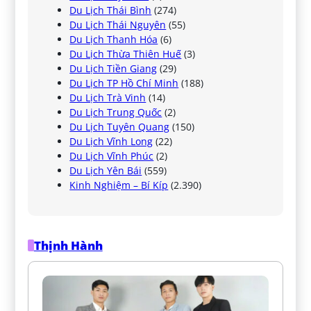
Du Lịch Thái Bình
(274)
Du Lịch Thái Nguyên
(55)
Du Lịch Thanh Hóa
(6)
Du Lịch Thừa Thiên Huế
(3)
Du Lịch Tiền Giang
(29)
Du Lịch TP Hồ Chí Minh
(188)
Du Lịch Trà Vinh
(14)
Du Lịch Trung Quốc
(2)
Du Lịch Tuyên Quang
(150)
Du Lịch Vĩnh Long
(22)
Du Lịch Vĩnh Phúc
(2)
Du Lịch Yên Bái
(559)
Kinh Nghiệm – Bí Kíp
(2.390)
Thịnh Hành