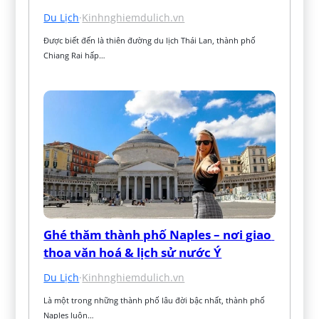
Du Lịch
·
Kinhnghiemdulich.vn
Được biết đến là thiên đường du lịch Thái Lan, thành phố 
Chiang Rai hấp…
Ghé thăm thành phố Naples – nơi giao 
thoa văn hoá & lịch sử nước Ý
Du Lịch
·
Kinhnghiemdulich.vn
Là một trong những thành phố lâu đời bậc nhất, thành phố 
Naples luôn…