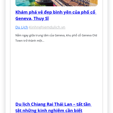
Khám phá vẻ đẹp bình yên của phố cổ 
Geneva, Thụy Sĩ
Du Lịch
·
Kinhnghiemdulich.vn
Nằm ngay giữa trung tâm của Geneva, khu phố cổ Geneva Old 
Town trở thành một…
Du lịch Chiang Rai Thái Lan – tất tần 
tật những kinh nghiệm cần biết