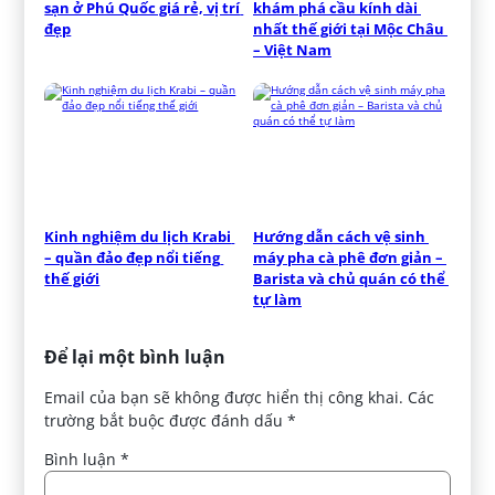
sạn ở Phú Quốc giá rẻ, vị trí 
khám phá cầu kính dài 
đẹp
nhất thế giới tại Mộc Châu 
– Việt Nam
Kinh nghiệm du lịch Krabi 
Hướng dẫn cách vệ sinh 
– quần đảo đẹp nổi tiếng 
máy pha cà phê đơn giản – 
thế giới
Barista và chủ quán có thể 
tự làm
Để lại một bình luận
Email của bạn sẽ không được hiển thị công khai.
Các
trường bắt buộc được đánh dấu
*
Bình luận
*