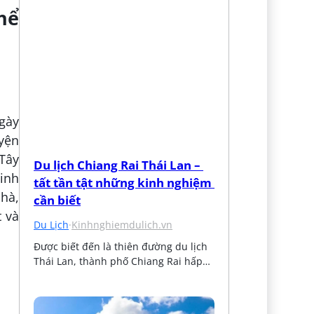
hể
gày
uyện
 Tây
Du lịch Chiang Rai Thái Lan – 
binh
tất tần tật những kinh nghiệm 
 hà,
cần biết
 và
Du Lịch
·
Kinhnghiemdulich.vn
Được biết đến là thiên đường du lịch 
Thái Lan, thành phố Chiang Rai hấp…