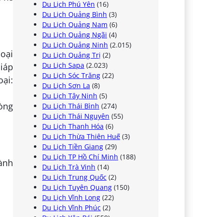
Du Lịch Phú Yên
(16)
Du Lịch Quảng Bình
(3)
Du Lịch Quảng Nam
(6)
Du Lịch Quảng Ngãi
(4)
Du Lịch Quảng Ninh
(2.015)
oại
Du Lịch Quảng Trị
(2)
Du Lịch Sapa
(2.023)
Giáp
Du Lịch Sóc Trăng
(22)
ại:
Du Lịch Sơn La
(8)
Du Lịch Tây Ninh
(5)
hòng
Du Lịch Thái Bình
(274)
Du Lịch Thái Nguyên
(55)
Du Lịch Thanh Hóa
(6)
Du Lịch Thừa Thiên Huế
(3)
Du Lịch Tiền Giang
(29)
Du Lịch TP Hồ Chí Minh
(188)
hành
Du Lịch Trà Vinh
(14)
Du Lịch Trung Quốc
(2)
Du Lịch Tuyên Quang
(150)
Du Lịch Vĩnh Long
(22)
Du Lịch Vĩnh Phúc
(2)