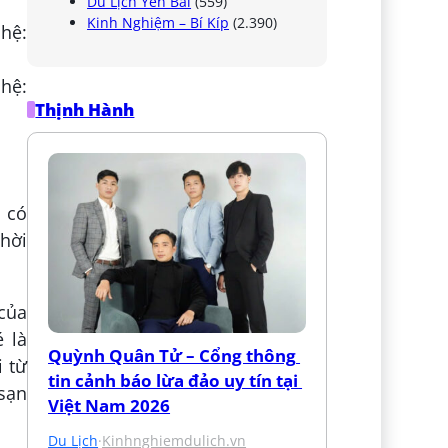
Du Lịch Yên Bái
(559)
Kinh Nghiệm – Bí Kíp
(2.390)
 hệ:
hệ:
Thịnh Hành
n có
thời
 của
 là
Quỳnh Quân Tử – Cổng thông 
i từ
tin cảnh báo lừa đảo uy tín tại 
sạn
Việt Nam 2026
Du Lịch
·
Kinhnghiemdulich.vn