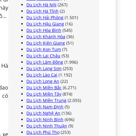
Du Lịch Hà Nội
(267)
 này
Du Lịch Hà Tĩnh
(2)
hô…
Du Lịch Hải Phòng
(1.501)
Du Lịch Hậu Giang
(16)
Du Lịch Hòa Bình
(545)
Du Lịch Khánh Hòa
(36)
Du Lịch Kiên Giang
(51)
Du Lịch Kon Tum
(7)
Du Lịch Lai Châu
(53)
Du Lịch Lâm Đồng
(1.996)
 Hà
Du Lịch Lạng Sơn
(253)
Du Lịch Lào Cai
(1.192)
Du Lịch Long An
(22)
 dao
Du Lịch Miền Bắc
(6.271)
Du Lịch Miền Tây
(874)
g có
Du Lịch Miền Trung
(2.055)
Du Lịch Nam Định
(5)
Du Lịch Nghệ An
(136)
Du Lịch Ninh Bình
(696)
Du Lịch Ninh Thuận
(9)
Du Lịch Phú Thọ
(253)
à xe