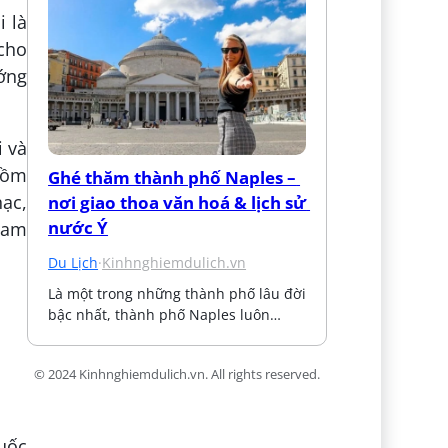
i là
 cho
ớng
i và
gồm
Ghé thăm thành phố Naples – 
hạc,
nơi giao thoa văn hoá & lịch sử 
nước Ý
 Nam
Du Lịch
·
Kinhnghiemdulich.vn
Là một trong những thành phố lâu đời 
bậc nhất, thành phố Naples luôn…
© 2024 Kinhnghiemdulich.vn. All rights reserved.
uốc