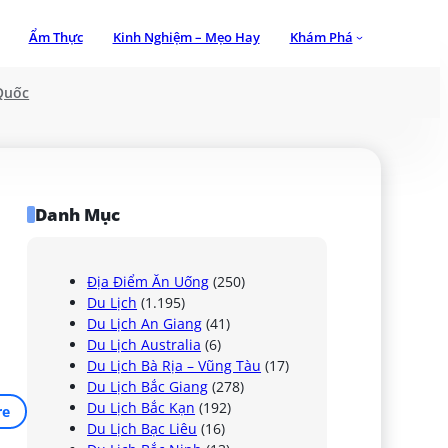
Ẩm Thực
Kinh Nghiệm – Mẹo Hay
Khám Phá
Quốc
Danh Mục
Địa Điểm Ăn Uống
(250)
Du Lịch
(1.195)
Du Lịch An Giang
(41)
Du Lịch Australia
(6)
Du Lịch Bà Rịa – Vũng Tàu
(17)
Du Lịch Bắc Giang
(278)
Du Lịch Bắc Kạn
(192)
re
Du Lịch Bạc Liêu
(16)