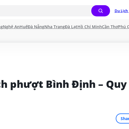
Du Lịch 
ng
Nghệ An
Huế
Đà Nẵng
Nha Trang
Đà Lạt
Hồ Chí Minh
Cần Thơ
Phú 
ch phượt Bình Định – Quy 
Sha