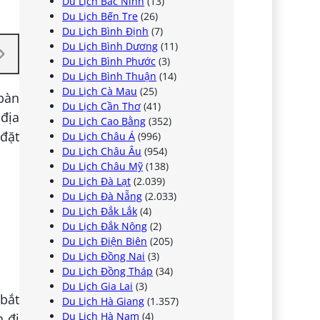
Du Lịch Bắc Ninh
(13)
Du Lịch Bến Tre
(26)
Du Lịch Bình Định
(7)
Du Lịch Bình Dương
(11)
Du Lịch Bình Phước
(3)
Du Lịch Bình Thuận
(14)
Du Lịch Cà Mau
(25)
 bàn
Du Lịch Cần Thơ
(41)
địa
Du Lịch Cao Bằng
(352)
 đặt
Du Lịch Châu Á
(996)
Du Lịch Châu Âu
(954)
Du Lịch Châu Mỹ
(138)
Du Lịch Đà Lạt
(2.039)
Du Lịch Đà Nẵng
(2.033)
Du Lịch Đắk Lắk
(4)
Du Lịch Đắk Nông
(2)
Du Lịch Điện Biên
(205)
Du Lịch Đồng Nai
(3)
Du Lịch Đồng Tháp
(34)
Du Lịch Gia Lai
(3)
 bắt
Du Lịch Hà Giang
(1.357)
Du Lịch Hà Nam
(4)
h đi