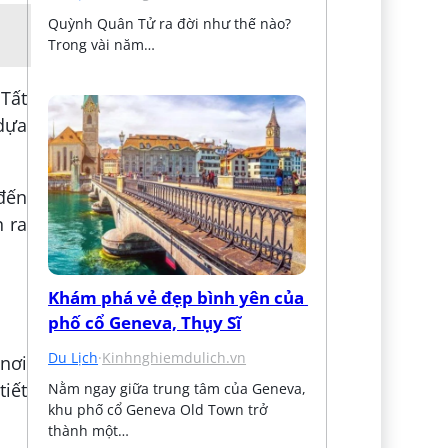
Quỳnh Quân Tử ra đời như thế nào? 
Trong vài năm…
Tất
 dựa
 đến
n ra
Khám phá vẻ đẹp bình yên của 
phố cổ Geneva, Thụy Sĩ
Du Lịch
·
Kinhnghiemdulich.vn
 nơi
tiết
Nằm ngay giữa trung tâm của Geneva, 
khu phố cổ Geneva Old Town trở 
thành một…