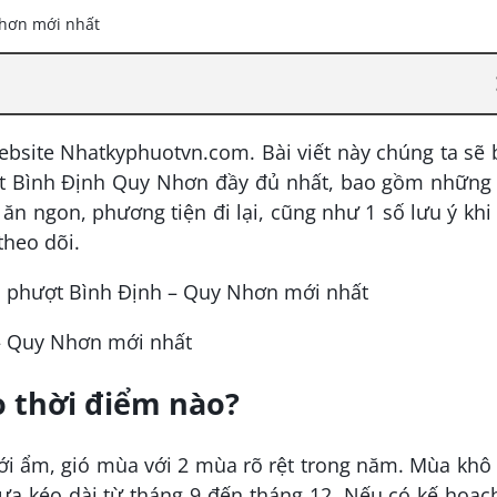
ebsite Nhatkyphuotvn.com. Bài viết này chúng ta sẽ
ượt Bình Định Quy Nhơn đầy đủ nhất, bao gồm những 
 ngon, phương tiện đi lại, cũng như 1 số lưu ý khi
heo dõi.
 – Quy Nhơn mới nhất
o thời điểm nào?
đới ẩm, gió mùa với 2 mùa rõ rệt trong năm. Mùa khô
a kéo dài từ tháng 9 đến tháng 12. Nếu có kế hoạc