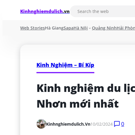
Kinhnghiemdulich
.vn
Web Stories
Hà Giang
Sapa
Hà Nội
Quảng Ninh
Hải Phò
Kinh Nghiệm – Bí Kíp
Kinh nghiệm du lị
Nhơn mới nhất
0
Kinhnghiemdulich.vn
10/02/2024