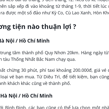
ên sắp xếp đi vào khoảng từ tháng 1-9, thời tiết lúc
ể ra được một số đảo như Kỳ Co, Cù Lao Xanh, Hòn K
ng tiện nào thuận lợi ?
à Nội / Hồ Chí Minh
h trung tâm thành phố Quy Nhơn 20km. Hàng ngày từ
ến tàu Thống Nhất Bắc Nam chạy qua.
ất chừng 30 phút, phí taxi khoảng 200.000đ, giá vé
loại vé bạn mua. Từ Diêu Trì, để tiết kiệm, bạn cũn
ành khách khác cũng về thành phố.
Hà Nội / Hồ Chí Minh
tới Bình Định, các bạn cũng có thể lựa chọn một nh