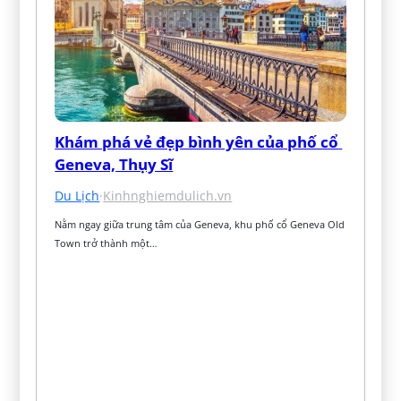
Khám phá vẻ đẹp bình yên của phố cổ 
Geneva, Thụy Sĩ
Du Lịch
·
Kinhnghiemdulich.vn
Nằm ngay giữa trung tâm của Geneva, khu phố cổ Geneva Old 
Town trở thành một…