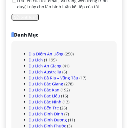
Lưu tên của tôi, email, và trang web trong trình
duyệt này cho lần bình luận kế tiếp của tôi.
Danh Mục
Địa Điểm Ăn Uống
(250)
Du Lịch
(1.195)
Du Lịch An Giang
(41)
Du Lịch Australia
(6)
Du Lịch Bà Rịa – Vũng Tàu
(17)
Du Lịch Bắc Giang
(278)
Du Lịch Bắc Kạn
(192)
Du Lịch Bạc Liêu
(16)
Du Lịch Bắc Ninh
(13)
Du Lịch Bến Tre
(26)
Du Lịch Bình Định
(7)
Du Lịch Bình Dương
(11)
Du Lịch Bình Phước
(3)