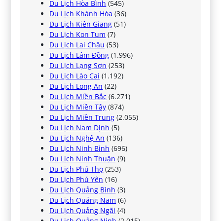
Du Lịch Hòa Bình
(545)
Du Lịch Khánh Hòa
(36)
Du Lịch Kiên Giang
(51)
Du Lịch Kon Tum
(7)
Du Lịch Lai Châu
(53)
Du Lịch Lâm Đồng
(1.996)
Du Lịch Lạng Sơn
(253)
Du Lịch Lào Cai
(1.192)
Du Lịch Long An
(22)
Du Lịch Miền Bắc
(6.271)
Du Lịch Miền Tây
(874)
Du Lịch Miền Trung
(2.055)
Du Lịch Nam Định
(5)
Du Lịch Nghệ An
(136)
Du Lịch Ninh Bình
(696)
Du Lịch Ninh Thuận
(9)
Du Lịch Phú Thọ
(253)
Du Lịch Phú Yên
(16)
Du Lịch Quảng Bình
(3)
Du Lịch Quảng Nam
(6)
Du Lịch Quảng Ngãi
(4)
Du Lịch Quảng Ninh
(2.015)