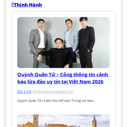
Thịnh Hành
Quỳnh Quân Tử – Cổng thông tin cảnh 
báo lừa đảo uy tín tại Việt Nam 2026
Du Lịch
·
Kinhnghiemdulich.vn
Quỳnh Quân Tử ra đời như thế nào? Trong vài năm…