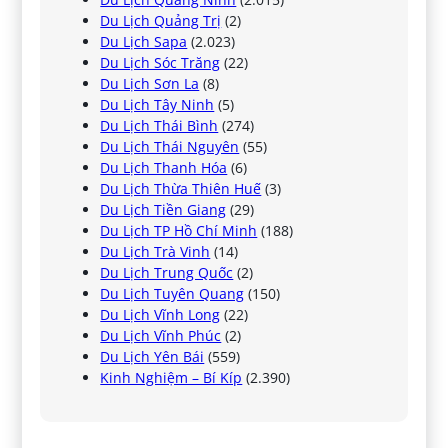
Du Lịch Quảng Trị
(2)
Du Lịch Sapa
(2.023)
Du Lịch Sóc Trăng
(22)
Du Lịch Sơn La
(8)
Du Lịch Tây Ninh
(5)
Du Lịch Thái Bình
(274)
Du Lịch Thái Nguyên
(55)
Du Lịch Thanh Hóa
(6)
Du Lịch Thừa Thiên Huế
(3)
Du Lịch Tiền Giang
(29)
Du Lịch TP Hồ Chí Minh
(188)
Du Lịch Trà Vinh
(14)
Du Lịch Trung Quốc
(2)
Du Lịch Tuyên Quang
(150)
Du Lịch Vĩnh Long
(22)
Du Lịch Vĩnh Phúc
(2)
Du Lịch Yên Bái
(559)
Kinh Nghiệm – Bí Kíp
(2.390)