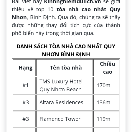
Bài viết này
Kinhnghiemdulich.vn
sẽ giới
thiệu về top 10
tòa nhà cao nhất Quy
Nhơn
, Bình Định. Qua đó, chúng ta sẽ thấy
được những thay đổi tích cực của thành
phố biển này trong thời gian qua.
DANH SÁCH TÒA NHÀ CAO NHẤT QUY
NHƠN BÌNH ĐỊNH
Chiều
Hạng
Tên tòa nhà
cao
TMS Luxury Hotel
#1
170m
Quy Nhơn Beach
#3
Altara Residences
136m
#3
Flamenco Tower
119m