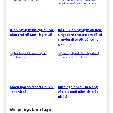
Kinh nghiệm phượt bụi và 
Bỏ túi kinh nghiệm du lịch 
cắm trại Hồ Sơn Thọ, Huế
Singapore cho trẻ em để có 
chuyến đi tuyệt vời cùng 
gia đình
Mách bạn 15 resort Hội An 
Kinh nghiệm đi Đà Nẵng 
“chanh sả”
vào dịp cuối năm chi tiết 
nhất!
Để lại một bình luận