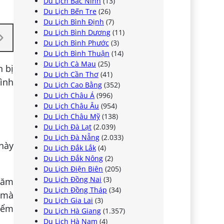
Du Lịch Bắc Ninh
(13)
Du Lịch Bến Tre
(26)
Du Lịch Bình Định
(7)
Du Lịch Bình Dương
(11)
Du Lịch Bình Phước
(3)
Du Lịch Bình Thuận
(14)
Du Lịch Cà Mau
(25)
n bị
Du Lịch Cần Thơ
(41)
ình
Du Lịch Cao Bằng
(352)
Du Lịch Châu Á
(996)
Du Lịch Châu Âu
(954)
Du Lịch Châu Mỹ
(138)
Du Lịch Đà Lạt
(2.039)
Du Lịch Đà Nẵng
(2.033)
 này
Du Lịch Đắk Lắk
(4)
Du Lịch Đắk Nông
(2)
Du Lịch Điện Biên
(205)
Du Lịch Đồng Nai
(3)
răm
Du Lịch Đồng Tháp
(34)
 mà
Du Lịch Gia Lai
(3)
điểm
Du Lịch Hà Giang
(1.357)
Du Lịch Hà Nam
(4)