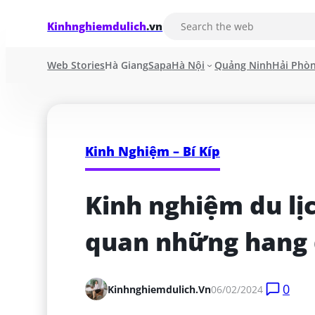
Kinhnghiemdulich
.vn
Web Stories
Hà Giang
Sapa
Hà Nội
Quảng Ninh
Hải Phò
Kinh Nghiệm – Bí Kíp
Kinh nghiệm du lị
quan những hang đ
0
Kinhnghiemdulich.vn
06/02/2024