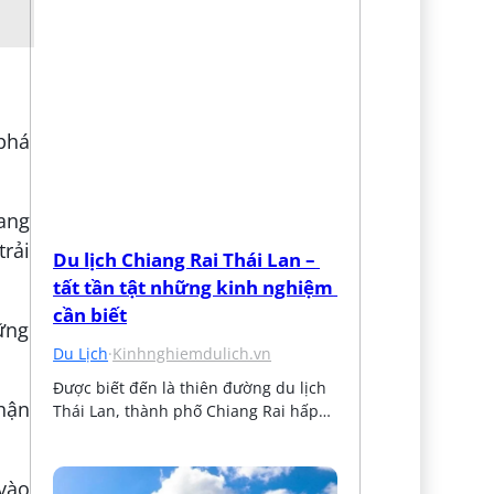
phá
ang
trải
Du lịch Chiang Rai Thái Lan – 
tất tần tật những kinh nghiệm 
cần biết
Du Lịch
·
Kinhnghiemdulich.vn
Được biết đến là thiên đường du lịch 
nhận
Thái Lan, thành phố Chiang Rai hấp…
vào