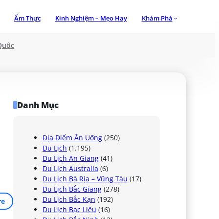
Ẩm Thực
Kinh Nghiệm – Mẹo Hay
Khám Phá
Quốc
Danh Mục
Địa Điểm Ăn Uống
(250)
Du Lịch
(1.195)
Du Lịch An Giang
(41)
Du Lịch Australia
(6)
Du Lịch Bà Rịa – Vũng Tàu
(17)
Du Lịch Bắc Giang
(278)
Du Lịch Bắc Kạn
(192)
re
Du Lịch Bạc Liêu
(16)