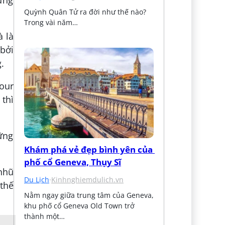
Quỳnh Quân Tử ra đời như thế nào? 
Trong vài năm…
à là
 bởi
.
our
thì
Khám phá vẻ đẹp bình yên của 
phố cổ Geneva, Thụy Sĩ
 nhũ
Du Lịch
·
Kinhnghiemdulich.vn
 thế
Nằm ngay giữa trung tâm của Geneva, 
khu phố cổ Geneva Old Town trở 
thành một…