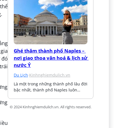
thể
.
ảng
gia
Ghé thăm thành phố Naples – 
nơi giao thoa văn hoá & lịch sử 
ừ đó
nước Ý
rái
Du Lịch
·
Kinhnghiemdulich.vn
Là một trong những thành phố lâu đời 
bậc nhất, thành phố Naples luôn…
© 2024 Kinhnghiemdulich.vn. All rights reserved.
hiều