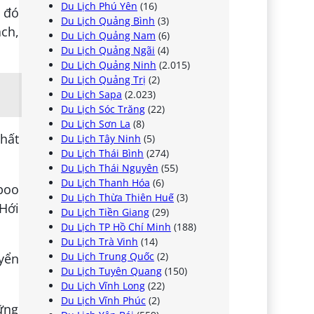
Du Lịch Phú Yên
(16)
o đó
Du Lịch Quảng Bình
(3)
ch,
Du Lịch Quảng Nam
(6)
Du Lịch Quảng Ngãi
(4)
Du Lịch Quảng Ninh
(2.015)
Du Lịch Quảng Trị
(2)
Du Lịch Sapa
(2.023)
Du Lịch Sóc Trăng
(22)
Du Lịch Sơn La
(8)
nhất
Du Lịch Tây Ninh
(5)
Du Lịch Thái Bình
(274)
Du Lịch Thái Nguyên
(55)
Du Lịch Thanh Hóa
(6)
mboo
Du Lịch Thừa Thiên Huế
(3)
Hới
Du Lịch Tiền Giang
(29)
Du Lịch TP Hồ Chí Minh
(188)
Du Lịch Trà Vinh
(14)
Du Lịch Trung Quốc
(2)
uyển
Du Lịch Tuyên Quang
(150)
Du Lịch Vĩnh Long
(22)
Du Lịch Vĩnh Phúc
(2)