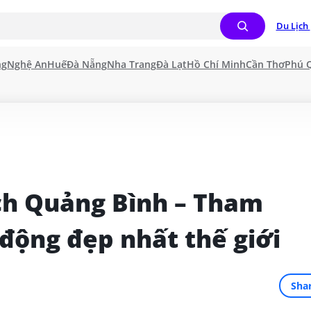
Du Lịch 
ng
Nghệ An
Huế
Đà Nẵng
Nha Trang
Đà Lạt
Hồ Chí Minh
Cần Thơ
Phú 
ch Quảng Bình – Tham 
ộng đẹp nhất thế giới
Sha