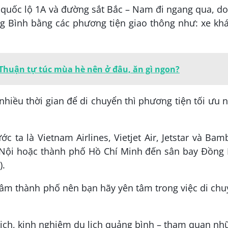
c quốc lộ 1A và đường sắt Bắc – Nam đi ngang qua, d
 Bình bằng các phương tiện giao thông như: xe khá
 Thuận tự túc mùa hè nên ở đâu, ăn gì ngon?
iều thời gian để di chuyển thì phương tiện tối ưu 
c ta là Vietnam Airlines, Vietjet Air, Jetstar và Ba
 Nội hoặc thành phố Hồ Chí Minh đến sân bay Đồng 
).
âm thành phố nên bạn hãy yên tâm trong việc di ch