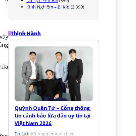
Du Lịch Yên Bái
(559)
Kinh Nghiệm – Bí Kíp
(2.390)
Thịnh Hành
 vậy
ảng
 nữa
Quỳnh Quân Tử – Cổng thông 
tin cảnh báo lừa đảo uy tín tại 
Việt Nam 2026
Du Lịch
·
Kinhnghiemdulich.vn