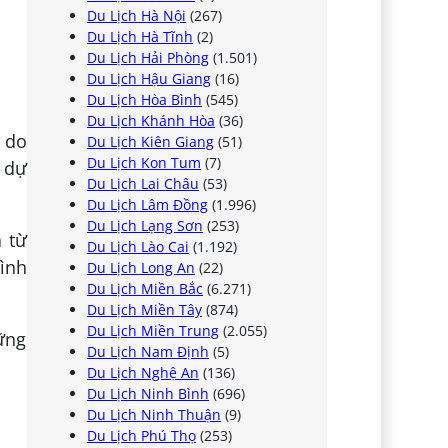
Du Lịch Hà Nội
(267)
Du Lịch Hà Tĩnh
(2)
Du Lịch Hải Phòng
(1.501)
Du Lịch Hậu Giang
(16)
Du Lịch Hòa Bình
(545)
Du Lịch Khánh Hòa
(36)
, do
Du Lịch Kiên Giang
(51)
Du Lịch Kon Tum
(7)
c dự
Du Lịch Lai Châu
(53)
Du Lịch Lâm Đồng
(1.996)
Du Lịch Lạng Sơn
(253)
à từ
Du Lịch Lào Cai
(1.192)
ình
Du Lịch Long An
(22)
Du Lịch Miền Bắc
(6.271)
Du Lịch Miền Tây
(874)
Du Lịch Miền Trung
(2.055)
Du Lịch Nam Định
(5)
Du Lịch Nghệ An
(136)
Du Lịch Ninh Bình
(696)
Du Lịch Ninh Thuận
(9)
Du Lịch Phú Thọ
(253)