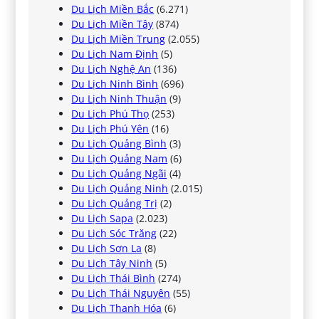
Du Lịch Miền Bắc
(6.271)
Du Lịch Miền Tây
(874)
Du Lịch Miền Trung
(2.055)
Du Lịch Nam Định
(5)
Du Lịch Nghệ An
(136)
Du Lịch Ninh Bình
(696)
Du Lịch Ninh Thuận
(9)
Du Lịch Phú Thọ
(253)
Du Lịch Phú Yên
(16)
Du Lịch Quảng Bình
(3)
Du Lịch Quảng Nam
(6)
Du Lịch Quảng Ngãi
(4)
Du Lịch Quảng Ninh
(2.015)
Du Lịch Quảng Trị
(2)
Du Lịch Sapa
(2.023)
Du Lịch Sóc Trăng
(22)
Du Lịch Sơn La
(8)
Du Lịch Tây Ninh
(5)
Du Lịch Thái Bình
(274)
Du Lịch Thái Nguyên
(55)
Du Lịch Thanh Hóa
(6)