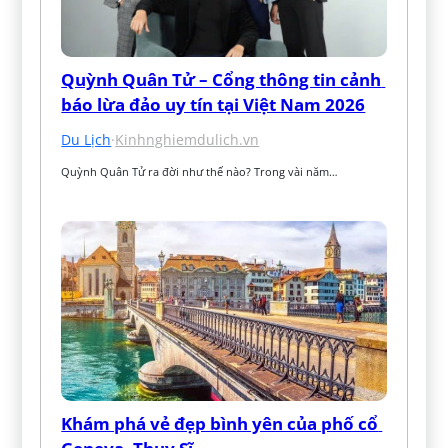
Quỳnh Quân Tử – Cổng thông tin cảnh 
báo lừa đảo uy tín tại Việt Nam 2026
Du Lịch
·
Kinhnghiemdulich.vn
Quỳnh Quân Tử ra đời như thế nào? Trong vài năm…
Khám phá vẻ đẹp bình yên của phố cổ 