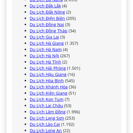
Du Lịch Đắk Lắk
(4)
Du Lịch Đắk Nông
(2)
Du Lịch Điện Biên
(205)
Du Lịch Đồng Nai
(3)
Du Lịch Đồng Tháp
(34)
Du Lịch Gia Lai
(3)
Du Lịch Hà Giang
(1.357)
Du Lịch Hà Nam
(4)
Du Lịch Hà Nội
(267)
Du Lịch Hà Tĩnh
(2)
Du Lịch Hải Phòng
(1.501)
Du Lịch Hậu Giang
(16)
Du Lịch Hòa Bình
(545)
Du Lịch Khánh Hòa
(36)
Du Lịch Kiên Giang
(51)
Du Lịch Kon Tum
(7)
Du Lịch Lai Châu
(53)
Du Lịch Lâm Đồng
(1.996)
Du Lịch Lạng Sơn
(253)
Du Lịch Lào Cai
(1.192)
Du Lịch Long An
(22)