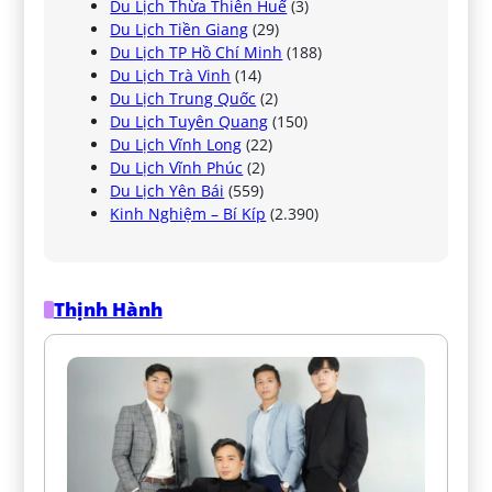
Du Lịch Thừa Thiên Huế
(3)
Du Lịch Tiền Giang
(29)
Du Lịch TP Hồ Chí Minh
(188)
Du Lịch Trà Vinh
(14)
Du Lịch Trung Quốc
(2)
Du Lịch Tuyên Quang
(150)
Du Lịch Vĩnh Long
(22)
Du Lịch Vĩnh Phúc
(2)
Du Lịch Yên Bái
(559)
Kinh Nghiệm – Bí Kíp
(2.390)
Thịnh Hành