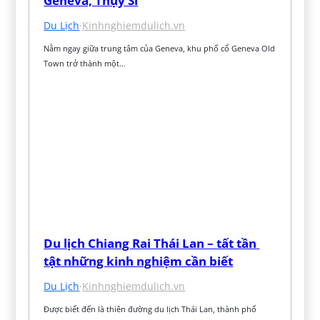
Geneva, Thụy Sĩ
Du Lịch
·
Kinhnghiemdulich.vn
Nằm ngay giữa trung tâm của Geneva, khu phố cổ Geneva Old 
Town trở thành một…
Du lịch Chiang Rai Thái Lan – tất tần 
tật những kinh nghiệm cần biết
Du Lịch
·
Kinhnghiemdulich.vn
Được biết đến là thiên đường du lịch Thái Lan, thành phố 