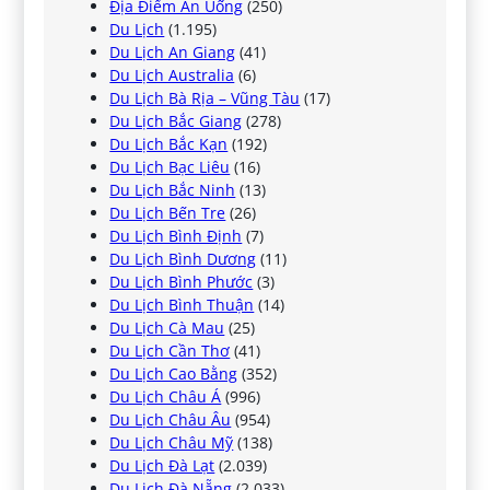
Địa Điểm Ăn Uống
(250)
Du Lịch
(1.195)
Du Lịch An Giang
(41)
Du Lịch Australia
(6)
Du Lịch Bà Rịa – Vũng Tàu
(17)
Du Lịch Bắc Giang
(278)
Du Lịch Bắc Kạn
(192)
Du Lịch Bạc Liêu
(16)
Du Lịch Bắc Ninh
(13)
Du Lịch Bến Tre
(26)
Du Lịch Bình Định
(7)
Du Lịch Bình Dương
(11)
Du Lịch Bình Phước
(3)
Du Lịch Bình Thuận
(14)
Du Lịch Cà Mau
(25)
Du Lịch Cần Thơ
(41)
Du Lịch Cao Bằng
(352)
Du Lịch Châu Á
(996)
Du Lịch Châu Âu
(954)
Du Lịch Châu Mỹ
(138)
Du Lịch Đà Lạt
(2.039)
Du Lịch Đà Nẵng
(2.033)