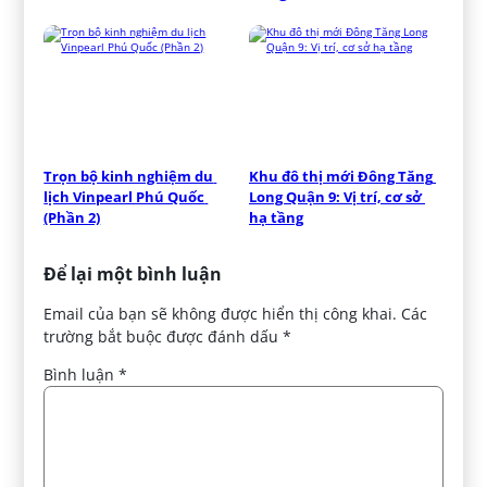
Trọn bộ kinh nghiệm du 
Khu đô thị mới Đông Tăng 
lịch Vinpearl Phú Quốc 
Long Quận 9: Vị trí, cơ sở 
(Phần 2)
hạ tầng
Để lại một bình luận
Email của bạn sẽ không được hiển thị công khai.
Các
trường bắt buộc được đánh dấu
*
Bình luận
*