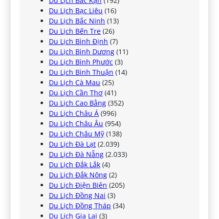
Du Lịch Bắc Kạn
(192)
Du Lịch Bạc Liêu
(16)
Du Lịch Bắc Ninh
(13)
Du Lịch Bến Tre
(26)
Du Lịch Bình Định
(7)
Du Lịch Bình Dương
(11)
Du Lịch Bình Phước
(3)
Du Lịch Bình Thuận
(14)
Du Lịch Cà Mau
(25)
Du Lịch Cần Thơ
(41)
Du Lịch Cao Bằng
(352)
Du Lịch Châu Á
(996)
Du Lịch Châu Âu
(954)
Du Lịch Châu Mỹ
(138)
Du Lịch Đà Lạt
(2.039)
Du Lịch Đà Nẵng
(2.033)
Du Lịch Đắk Lắk
(4)
Du Lịch Đắk Nông
(2)
Du Lịch Điện Biên
(205)
Du Lịch Đồng Nai
(3)
Du Lịch Đồng Tháp
(34)
Du Lịch Gia Lai
(3)