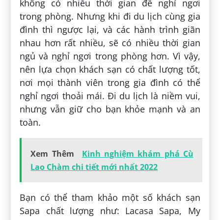
không có nhiều thời gian để nghỉ ngơi
trong phòng. Nhưng khi đi du lịch cùng gia
đình thì ngược lại, và các hành trình giãn
nhau hơn rất nhiều, sẽ có nhiều thời gian
ngủ và nghỉ ngơi trong phòng hơn. Vì vậy,
nên lựa chọn khách sạn có chất lượng tốt,
nơi mọi thành viên trong gia đình có thể
nghỉ ngơi thoải mái. Đi du lịch là niềm vui,
nhưng vẫn giữ cho bạn khỏe mạnh và an
toàn.
Xem Thêm
Kinh nghiệm khám phá Cù
Lao Chàm chi tiết mới nhất 2022
Bạn có thể tham khảo một số khách sạn
Sapa chất lượng như: Lacasa Sapa, My