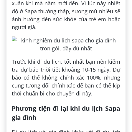
xuân khi mà năm mới đến. Vì lúc này nhiệt
độ ở Sapa thường thấp, sương mù nhiều sẽ
ảnh hưởng đến sức khỏe của trẻ em hoặc
người già.
Trước khi đi du lịch, tốt nhất bạn nên kiểm
tra dự báo thời tiết khoảng 10-15 ngày. Dự
báo có thể không chính xác 100%, nhưng
cũng tương đối chính xác để bạn có thể kịp
thời chuẩn bị cho chuyến đi này.
Phương tiện đi lại khi du lịch Sapa
gia đình
Đi du lịch với gia đình khác với đi du lịch