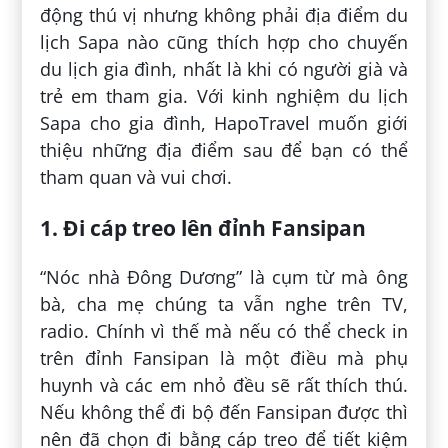
động thú vị nhưng không phải địa điểm du
lịch Sapa nào cũng thích hợp cho chuyến
du lịch gia đình, nhất là khi có người già và
trẻ em tham gia. Với kinh nghiệm du lịch
Sapa cho gia đình, HapoTravel muốn giới
thiệu những địa điểm sau để bạn có thể
tham quan và vui chơi.
1. Đi cáp treo lên đỉnh Fansipan
“Nóc nhà Đông Dương” là cụm từ mà ông
bà, cha mẹ chúng ta vẫn nghe trên TV,
radio. Chính vì thế mà nếu có thể check in
trên đỉnh Fansipan là một điều mà phụ
huynh và các em nhỏ đều sẽ rất thích thú.
Nếu không thể đi bộ đến Fansipan được thì
nên đã chọn đi bằng cáp treo để tiết kiệm