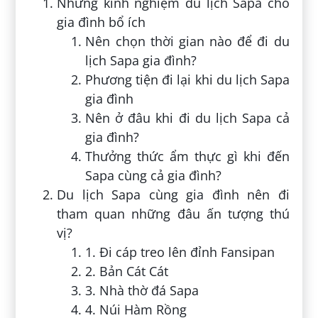
Những kinh nghiệm du lịch Sapa cho
gia đình bổ ích
Nên chọn thời gian nào để đi du
lịch Sapa gia đình?
Phương tiện đi lại khi du lịch Sapa
gia đình
Nên ở đâu khi đi du lịch Sapa cả
gia đình?
Thưởng thức ẩm thực gì khi đến
Sapa cùng cả gia đình?
Du lịch Sapa cùng gia đình nên đi
tham quan những đâu ấn tượng thú
vị?
1. Đi cáp treo lên đỉnh Fansipan
2. Bản Cát Cát
3. Nhà thờ đá Sapa
4. Núi Hàm Rồng