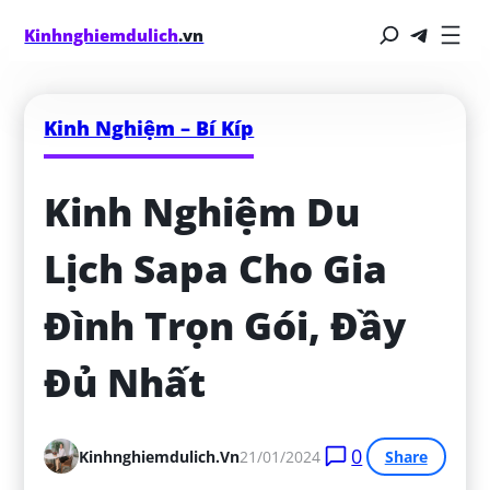
Kinhnghiemdulich
.vn
Kinh Nghiệm – Bí Kíp
Kinh Nghiệm Du 
Lịch Sapa Cho Gia 
Đình Trọn Gói, Đầy 
Đủ Nhất
0
Kinhnghiemdulich.vn
21/01/2024
Share