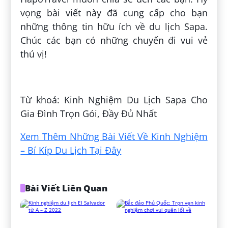
vọng bài viết này đã cung cấp cho bạn
những thông tin hữu ích về du lịch Sapa.
Chúc các bạn có những chuyến đi vui vẻ
thú vị!
Đăng bởi:
Duyên Nguyễn Lê
Từ khoá: Kinh Nghiệm Du Lịch Sapa Cho
Gia Đình Trọn Gói, Đầy Đủ Nhất
Xem Thêm Những Bài Viết Về Kinh Nghiệm
– Bí Kíp Du Lịch Tại Đây
Bài Viết Liên Quan