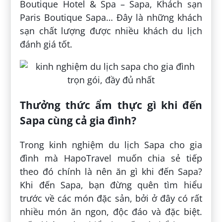
Boutique Hotel & Spa – Sapa, Khách sạn
Paris Boutique Sapa… Đây là những khách
sạn chất lượng được nhiều khách du lịch
đánh giá tốt.
Thưởng thức ẩm thực gì khi đến
Sapa cùng cả gia đình?
Trong kinh nghiệm du lịch Sapa cho gia
đình mà HapoTravel muốn chia sẻ tiếp
theo đó chính là nên ăn gì khi đến Sapa?
Khi đến Sapa, bạn đừng quên tìm hiểu
trước về các món đặc sản, bởi ở đây có rất
nhiều món ăn ngon, độc đáo và đặc biệt.