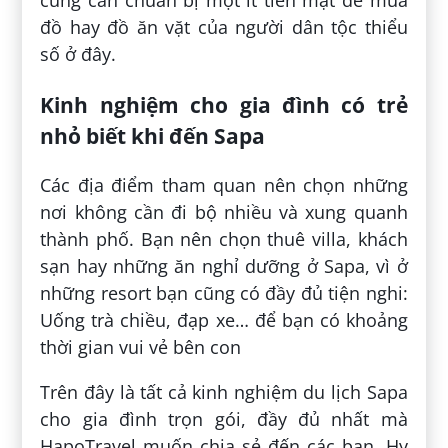
cũng cần chuẩn bị một ít tiền mặt để mua
đồ hay đồ ăn vặt của người dân tộc thiểu
số ở đây.
Kinh nghiệm cho gia đình có trẻ
nhỏ biết khi đến Sapa
Các địa điểm tham quan nên chọn những
nơi không cần đi bộ nhiều và xung quanh
thành phố. Bạn nên chọn thuê villa, khách
sạn hay những ăn nghỉ dưỡng ở Sapa, vì ở
những resort bạn cũng có đầy đủ tiện nghi:
Uống trà chiều, đạp xe… để bạn có khoảng
thời gian vui vẻ bên con
Trên đây là tất cả kinh nghiệm du lịch Sapa
cho gia đình trọn gói, đầy đủ nhất mà
HapoTravel muốn chia sẻ đến các bạn. Hy