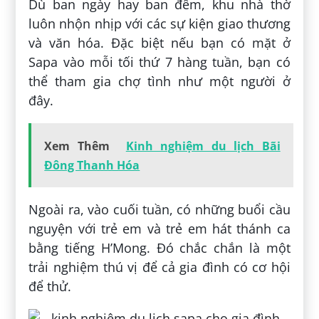
Dù ban ngày hay ban đêm, khu nhà thờ
luôn nhộn nhịp với các sự kiện giao thương
và văn hóa. Đặc biệt nếu bạn có mặt ở
Sapa vào mỗi tối thứ 7 hàng tuần, bạn có
thể tham gia chợ tình như một người ở
đây.
Xem Thêm
Kinh nghiệm du lịch Bãi
Đông Thanh Hóa
Ngoài ra, vào cuối tuần, có những buổi cầu
nguyện với trẻ em và trẻ em hát thánh ca
bằng tiếng H’Mong. Đó chắc chắn là một
trải nghiệm thú vị để cả gia đình có cơ hội
để thử.