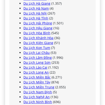
Du Lịch Hà Giang
(1.357)
Du Lịch Hà Nam
(4)
Du Lịch Hà Nội
(267)
Du Lịch Hà Tĩnh
(2)
Du Lịch Hải Phòng
(1.501)
Du Lịch Hậu Giang
(16)
Du Lịch Hòa Bình
(545)
Du Lịch Khánh Hòa
(36)
Du Lịch Kiên Giang
(51)
Du Lịch Kon Tum
(7)
Du Lịch Lai Châu
(53)
Du Lịch Lâm Đồng
(1.996)
Du Lịch Lạng Sơn
(253)
Du Lịch Lào Cai
(1.192)
Du Lịch Long An
(22)
Du Lịch Miền Bắc
(6.271)
Du Lịch Miền Tây
(874)
Du Lịch Miền Trung
(2.055)
Du Lịch Nam Định
(5)
Du Lịch Nghệ An
(136)
Du Lịch Ninh Bình
(696)