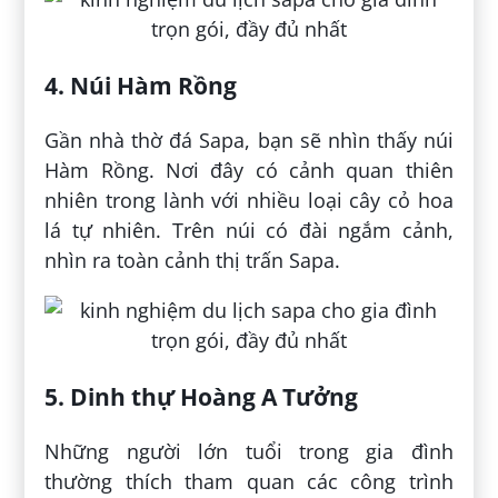
4. Núi Hàm Rồng
Gần nhà thờ đá Sapa, bạn sẽ nhìn thấy núi
Hàm Rồng. Nơi đây có cảnh quan thiên
nhiên trong lành với nhiều loại cây cỏ hoa
lá tự nhiên. Trên núi có đài ngắm cảnh,
nhìn ra toàn cảnh thị trấn Sapa.
5. Dinh thự Hoàng A Tưởng
Những người lớn tuổi trong gia đình
thường thích tham quan các công trình