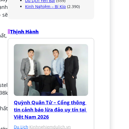
Du Lịch Yên Bái
(559)
ạnh
Kinh Nghiệm – Bí Kíp
(2.390)
 sẽ
Thịnh Hành
tel
98k
Quỳnh Quân Tử – Cổng thông 
nhất
tin cảnh báo lừa đảo uy tín tại 
Việt Nam 2026
Du Lịch
·
Kinhnghiemdulich.vn