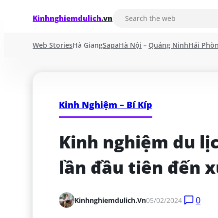
Kinhnghiemdulich
.vn
Web Stories
Hà Giang
Sapa
Hà Nội
Quảng Ninh
Hải Phò
Kinh Nghiệm – Bí Kíp
Kinh nghiệm du lị
lần đầu tiên đến 
0
Kinhnghiemdulich.vn
05/02/2024