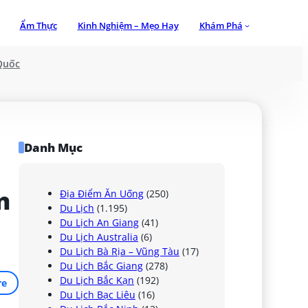
Ẩm Thực
Kinh Nghiệm – Mẹo Hay
Khám Phá
Quốc
Danh Mục
 
Địa Điểm Ăn Uống
(250)
Du Lịch
(1.195)
Du Lịch An Giang
(41)
Du Lịch Australia
(6)
Du Lịch Bà Rịa – Vũng Tàu
(17)
Du Lịch Bắc Giang
(278)
Du Lịch Bắc Kạn
(192)
re
Du Lịch Bạc Liêu
(16)