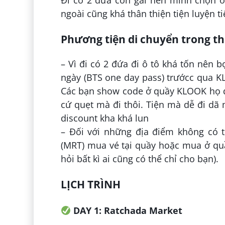
Đi có 2 đứa con gái nên mình chọn 
ngoài cũng khá thân thiện tiện luyện ti
Phương tiện di chuyển trong t
– Vì đi có 2 đứa đi ô tô khá tốn nên 
ngày (BTS one day pass) trướcc qua K
Các bạn show code ở quầy KLOOK họ đư
cứ quẹt mà đi thôi. Tiện mà dễ đi dã
discount kha khá lun
– Đối với những địa điểm không có t
(MRT) mua vé tại quầy hoặc mua ở qu
hỏi bất kì ai cũng có thể chỉ cho bạn).
LỊCH TRÌNH
DAY 1: Ratchada Market