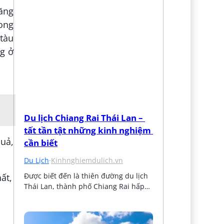
ăng
xong
 tàu
g ở
Du lịch Chiang Rai Thái Lan – 
tất tần tật những kinh nghiệm 
uả,
cần biết
Du Lịch
·
Kinhnghiemdulich.vn
Được biết đến là thiên đường du lịch 
Thái Lan, thành phố Chiang Rai hấp…