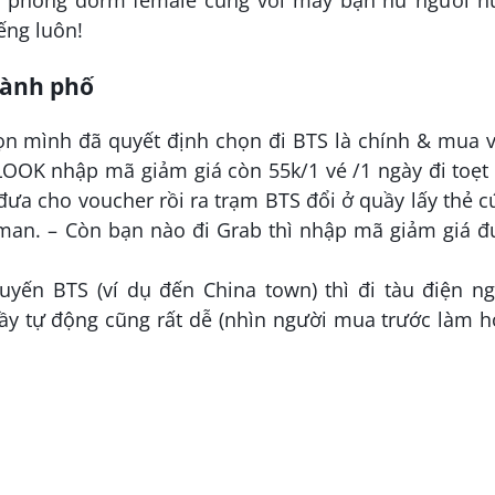
ở phòng dorm female cùng với mấy bạn nữ người n
ếng luôn!
hành phố
bọn mình đã quyết định chọn đi BTS là chính & mua 
LOOK nhập mã giảm giá còn 55k/1 vé /1 ngày đi toẹt
a cho voucher rồi ra trạm BTS đổi ở quầy lấy thẻ 
 man. – Còn bạn nào đi Grab thì nhập mã giảm giá 
uyến BTS (ví dụ đến China town) thì đi tàu điện n
ầy tự động cũng rất dễ (nhìn người mua trước làm h