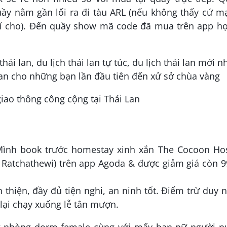
uầy nằm gần lối ra đi tàu ARL (nếu không thấy cứ m
hỉ cho). Đến quầy show mã code đã mua trên app họ
iao thông công cộng tại Thái Lan
 Mình book trước homestay xinh xắn The Cocoon Hos
 Ratchathewi) trên app Agoda & được giảm giá còn 9
 thiện, đầy đủ tiện nghi, an ninh tốt. Điểm trừ duy 
 lại chạy xuống lễ tân mượn.