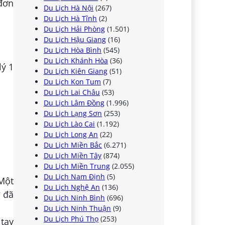
đơn
Du Lịch Hà Nội
(267)
Du Lịch Hà Tĩnh
(2)
Du Lịch Hải Phòng
(1.501)
Du Lịch Hậu Giang
(16)
Du Lịch Hòa Bình
(545)
Du Lịch Khánh Hòa
(36)
lý 1
Du Lịch Kiên Giang
(51)
Du Lịch Kon Tum
(7)
Du Lịch Lai Châu
(53)
Du Lịch Lâm Đồng
(1.996)
Du Lịch Lạng Sơn
(253)
Du Lịch Lào Cai
(1.192)
Du Lịch Long An
(22)
Du Lịch Miền Bắc
(6.271)
Du Lịch Miền Tây
(874)
Du Lịch Miền Trung
(2.055)
Du Lịch Nam Định
(5)
 Một
Du Lịch Nghệ An
(136)
ờ đã
Du Lịch Ninh Bình
(696)
Du Lịch Ninh Thuận
(9)
Du Lịch Phú Thọ
(253)
 tay