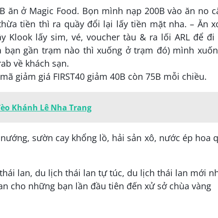
 B ăn ở Magic Food. Bọn mình nạp 200B vào ăn no c
hừa tiền thì ra quầy đổi lại lấy tiền mặt nha. – Ăn 
 Klook lấy sim, vé, voucher tàu & ra lối ARL để đi
a bạn gần trạm nào thì xuống ở trạm đó) mình xuốn
rab về khách sạn.
 mã giảm giá FIRST40 giảm 40B còn 75B mỗi chiều.
đèo Khánh Lê Nha Trang
ướng, sườn cay khổng lồ, hải sản xô, nước ép hoa q