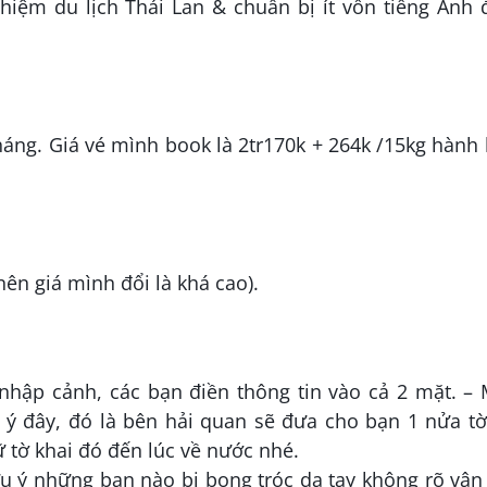
hiệm du lịch Thái Lan & chuẩn bị ít vốn tiếng Anh 
háng. Giá vé mình book là 2tr170k + 264k /15kg hành 
nên giá mình đổi là khá cao).
nhập cảnh, các bạn điền thông tin vào cả 2 mặt. –
 ý đây, đó là bên hải quan sẽ đưa cho bạn 1 nửa t
 tờ khai đó đến lúc về nước nhé.
ưu ý những bạn nào bị bong tróc da tay không rõ vân