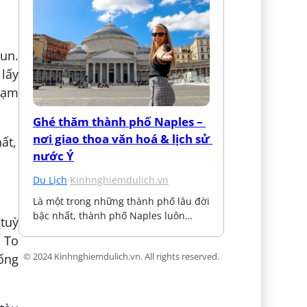
un.
 lấy
trạm
Ghé thăm thành phố Naples – 
nơi giao thoa văn hoá & lịch sử 
nước Ý
Du Lịch
·
Kinhnghiemdulich.vn
Là một trong những thành phố lâu đời 
bậc nhất, thành phố Naples luôn…
(tuỳ
i To
© 2024 Kinhnghiemdulich.vn. All rights reserved.
ống