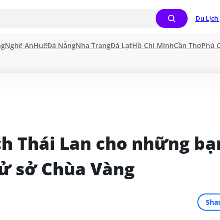
Du Lịch 
ng
Nghệ An
Huế
Đà Nẵng
Nha Trang
Đà Lạt
Hồ Chí Minh
Cần Thơ
Phú 
ch Thái Lan cho những bạn
xử sở Chùa Vàng
Sha