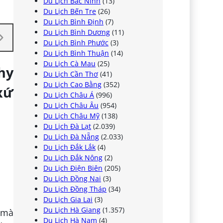
Du Lịch Bắc Ninh
(13)
Du Lịch Bến Tre
(26)
Du Lịch Bình Định
(7)
Du Lịch Bình Dương
(11)
Du Lịch Bình Phước
(3)
Du Lịch Bình Thuận
(14)
Du Lịch Cà Mau
(25)
hy
Du Lịch Cần Thơ
(41)
Du Lịch Cao Bằng
(352)
xứ
Du Lịch Châu Á
(996)
Du Lịch Châu Âu
(954)
Du Lịch Châu Mỹ
(138)
Du Lịch Đà Lạt
(2.039)
Du Lịch Đà Nẵng
(2.033)
Du Lịch Đắk Lắk
(4)
Du Lịch Đắk Nông
(2)
Du Lịch Điện Biên
(205)
Du Lịch Đồng Nai
(3)
Du Lịch Đồng Tháp
(34)
Du Lịch Gia Lai
(3)
Du Lịch Hà Giang
(1.357)
g mà
Du Lịch Hà Nam
(4)