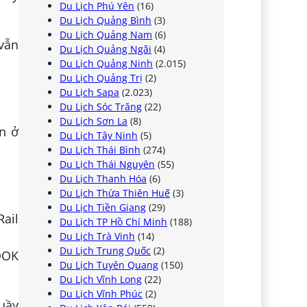
Du Lịch Phú Yên
(16)
Du Lịch Quảng Bình
(3)
Du Lịch Quảng Nam
(6)
 vẫn
Du Lịch Quảng Ngãi
(4)
Du Lịch Quảng Ninh
(2.015)
Du Lịch Quảng Trị
(2)
Du Lịch Sapa
(2.023)
Du Lịch Sóc Trăng
(22)
Du Lịch Sơn La
(8)
n ở
Du Lịch Tây Ninh
(5)
Du Lịch Thái Bình
(274)
Du Lịch Thái Nguyên
(55)
Du Lịch Thanh Hóa
(6)
Du Lịch Thừa Thiên Huế
(3)
Du Lịch Tiền Giang
(29)
Rail
Du Lịch TP Hồ Chí Minh
(188)
Du Lịch Trà Vinh
(14)
Du Lịch Trung Quốc
(2)
OOK
Du Lịch Tuyên Quang
(150)
Du Lịch Vĩnh Long
(22)
Du Lịch Vĩnh Phúc
(2)
uầy