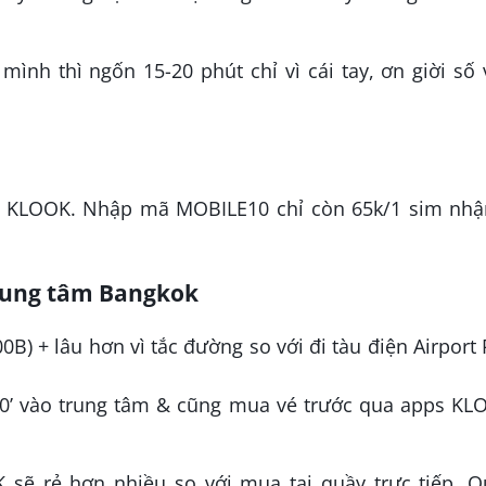
mình thì ngốn 15-20 phút chỉ vì cái tay, ơn giời số
s KLOOK. Nhập mã MOBILE10 chỉ còn 65k/1 sim nhậ
trung tâm Bangkok
0B) + lâu hơn vì tắc đường so với đi tàu điện Airport 
30’ vào trung tâm & cũng mua vé trước qua apps KL
 sẽ rẻ hơn nhiều so với mua tại quầy trực tiếp. Q