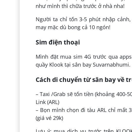
như mình thì chữa trước ở nhà nha!
Người ta chỉ tốn 3-5 phút nhập cảnh, 
may mặc dù bong cả 10 ngón!
Sim điện thoại
Mình đặt mua sim 4G trước qua app
quầy Klook tại sân bay Suvarnabhumi.
Cách di chuyển từ sân bay về 
– Taxi /Grab sẽ tốn tiền (khoảng 400-50
Link (ARL)
– Bọn mình chọn đi tàu ARL chỉ mất 
(giá vé 29k)
Lưu ý: mua dịch vụ trước trên KLOOK