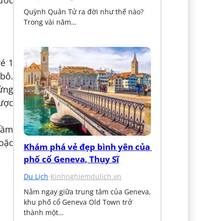
ước
Quỳnh Quân Tử ra đời như thế nào? 
Trong vài năm…
vé 1
 bô.
cứng
được
gầm
oặc
Khám phá vẻ đẹp bình yên của 
phố cổ Geneva, Thụy Sĩ
Du Lịch
·
Kinhnghiemdulich.vn
Nằm ngay giữa trung tâm của Geneva, 
khu phố cổ Geneva Old Town trở 
thành một…