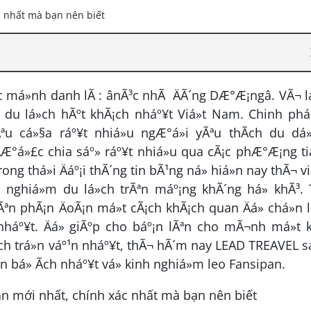
c má»nh danh lÃ : ânÃ³c nhÃ ÄÃ´ng DÆ°Æ¡ngâ. VÃ¬ 
m du lá»ch hÃºt khÃ¡ch nháº¥t Viá»t Nam. Chinh ph
ªu cá»§a ráº¥t nhiá»u ngÆ°á»i yÃªu thÃ­ch du dá»
Æ°á»£c chia sáº» ráº¥t nhiá»u qua cÃ¡c phÆ°Æ¡ng ti
trong thá»i Äáº¡i thÃ´ng tin bÃ¹ng ná» hiá»n nay thÃ¬ vi
ghiá»m du lá»ch trÃªn máº¡ng khÃ´ng há» khÃ³. 
n phÃ¡n ÄoÃ¡n má»t cÃ¡ch khÃ¡ch quan Äá» chá»n l
áº¥t. Äá» giÃºp cho báº¡n lÃªn cho mÃ¬nh má»t k
ch trá»n váº¹n nháº¥t, thÃ¬ hÃ´m nay LEAD TREAVEL 
n bá» Ã­ch nháº¥t vá» kinh nghiá»m leo Fansipan.