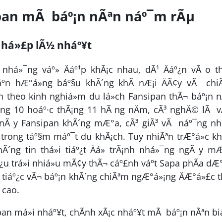
ipan mÃ báº¡n nÃªn náº¯m rÃµ
an há»£p lÃ½ nháº¥t
 nhá»¯ng váº» Äáº¹p khÃ¡c nhau, dÃ¹ Äáº¿n vÃ o th
táº­n hÆ°á»ng báº§u khÃ´ng khÃ­ nÆ¡i ÄÃ¢y vÃ chi
n theo kinh nghiá»m du lá»ch Fansipan thÃ¬ báº¡n 
¡ng 10 hoáº·c thÃ¡ng 11 hÃ ng nÄm, cÃ³ nghÄ© lÃ v
lÃºc nÃ y Fansipan khÃ´ng mÆ°a, cÃ³ giÃ³ vÃ náº¯ng nh
trong táº§m máº¯t du khÃ¡ch. Tuy nhiÃªn trÆ°á»c khi
´ng tin thá»i tiáº¿t Äá» trÃ¡nh nhá»¯ng ngÃ y m
u trá»i nhiá»u mÃ¢y thÃ¬ cáº£nh váº­t Sapa phÃ­a dÆ°
t tiáº¿c vÃ¬ báº¡n khÃ´ng chiÃªm ngÆ°á»¡ng ÄÆ°á»£c t
 cao.