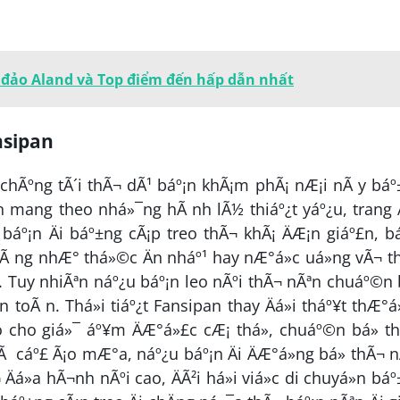
 đảo Aland và Top điểm đến hấp dẫn nhất
nsipan
 chÃºng tÃ´i thÃ¬ dÃ¹ báº¡n khÃ¡m phÃ¡ nÆ¡i nÃ y bá
n mang theo nhá»¯ng hÃ nh lÃ½ thiáº¿t yáº¿u, trang Ä
báº¡n Äi báº±ng cÃ¡p treo thÃ¬ khÃ¡ ÄÆ¡n giáº£n, b
Ã ng nhÆ° thá»©c Än nháº¹ hay nÆ°á»c uá»ng vÃ¬ th
ng. Tuy nhiÃªn náº¿u báº¡n leo nÃºi thÃ¬ nÃªn chuáº©n 
 toÃ n. Thá»i tiáº¿t Fansipan thay Äá»i tháº¥t thÆ°á
 cho giá»¯ áº¥m ÄÆ°á»£c cÆ¡ thá», chuáº©n bá» 
Ã cáº£ Ã¡o mÆ°a, náº¿u báº¡n Äi ÄÆ°á»ng bá» thÃ¬ 
Äá»a hÃ¬nh nÃºi cao, ÄÃ²i há»i viá»c di chuyá»n bá