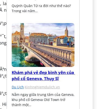
, la
Quỳnh Quân Tử ra đời như thế nào? 
bÃ n
Trong vài năm…
áº¡p
º¯t,
rong
yÃªn
Khám phá vẻ đẹp bình yên của 
º¿t
phố cổ Geneva, Thụy Sĩ
Du Lịch
·
Kinhnghiemdulich.vn
Nằm ngay giữa trung tâm của Geneva, 
khu phố cổ Geneva Old Town trở 
. Hi
thành một…