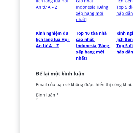
Kinh nghiệm du 
Top 10 tòa nhà 
Kinh ng
lịch làng lụa Hội 
cao nhất 
lịch Gen
An từ A – Z
Indonesia [Bảng 
Top 5 đ
xếp hạng mới 
hấp dẫn
nhất]
Để lại một bình luận
Email của bạn sẽ không được hiển thị công khai.
Bình luận
*