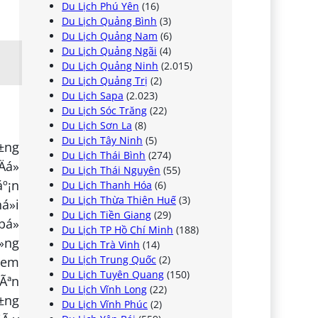
Du Lịch Phú Yên
(16)
Du Lịch Quảng Bình
(3)
Du Lịch Quảng Nam
(6)
Du Lịch Quảng Ngãi
(4)
Du Lịch Quảng Ninh
(2.015)
Du Lịch Quảng Trị
(2)
Du Lịch Sapa
(2.023)
Du Lịch Sóc Trăng
(22)
Du Lịch Sơn La
(8)
Du Lịch Tây Ninh
(5)
º±ng
Du Lịch Thái Bình
(274)
á»
Du Lịch Thái Nguyên
(55)
áº¡n
Du Lịch Thanh Hóa
(6)
Du Lịch Thừa Thiên Huế
(3)
á»i
Du Lịch Tiền Giang
(29)
bá»
Du Lịch TP Hồ Chí Minh
(188)
»ng
Du Lịch Trà Vinh
(14)
Du Lịch Trung Quốc
(2)
them
Du Lịch Tuyên Quang
(150)
nÃªn
Du Lịch Vĩnh Long
(22)
º±ng
Du Lịch Vĩnh Phúc
(2)