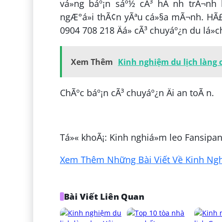
vá»ng báº¡n sáº½ cÃ³ hÃ nh trÃ¬nh 
ngÆ°á»i thÃ¢n yÃªu cá»§a mÃ¬nh. HÃ£y 
0904 708 218 Äá» cÃ³ chuyáº¿n du lá»
Xem Thêm
Kinh nghiệm du lịch làng 
ChÃºc báº¡n cÃ³ chuyáº¿n Äi an toÃ n.
ÄÄng bá»i:
VÄn SÃ¡ng LÃ¢m
Tá»« khoÃ¡: Kinh nghiá»m leo Fansipan
Xem Thêm Những Bài Viết Về Kinh Nghi
Bài Viết Liên Quan