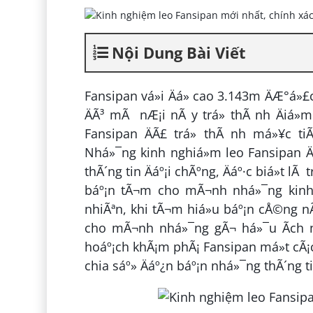
Nội Dung Bài Viết
Fansipan vá»i Äá» cao 3.143m ÄÆ°á»£
ÄÃ³ mÃ nÆ¡i nÃ y trá» thÃ nh Äiá»
Fansipan ÄÃ£ trá» thÃ nh má»¥c tiÃ
Nhá»¯ng kinh nghiá»m leo Fansipan Ä
thÃ´ng tin Äáº¡i chÃºng, Äáº·c biá»t lÃ 
báº¡n tÃ¬m cho mÃ¬nh nhá»¯ng kinh n
nhiÃªn, khi tÃ¬m hiá»u báº¡n cÅ©ng nÃª
cho mÃ¬nh nhá»¯ng gÃ¬ há»¯u Ã­ch nh
hoáº¡ch khÃ¡m phÃ¡ Fansipan má»t cÃ¡
chia sáº» Äáº¿n báº¡n nhá»¯ng thÃ´ng ti