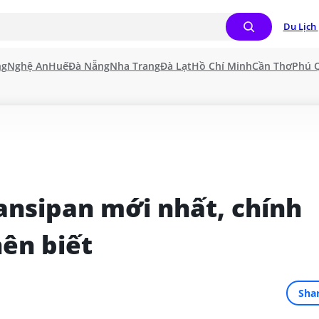
Du Lịch 
ng
Nghệ An
Huế
Đà Nẵng
Nha Trang
Đà Lạt
Hồ Chí Minh
Cần Thơ
Phú 
ansipan mới nhất, chính 
ên biết
Sha