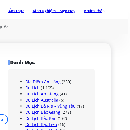
Ẩm Thực
Kinh Nghiệm – Mẹo Hay
Khám Phá
Quốc
Danh Mục
Địa Điểm Ăn Uống
(250)
Du Lịch
(1.195)
Du Lịch An Giang
(41)
Du Lịch Australia
(6)
Du Lịch Bà Rịa – Vũng Tàu
(17)
Du Lịch Bắc Giang
(278)
Du Lịch Bắc Kạn
(192)
re
Du Lịch Bạc Liêu
(16)