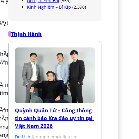
iÃ y
Du Lịch Yên Bái
(559)
Kinh Nghiệm – Bí Kíp
(2.390)
Thịnh Hành
phÃ¡
nÃªn
oÃ n
 tim
Ãªn
Quỳnh Quân Tử – Cổng thông 
sÃ¡t
tin cảnh báo lừa đảo uy tín tại 
Việt Nam 2026
á»«a
mang
Du Lịch
·
Kinhnghiemdulich.vn