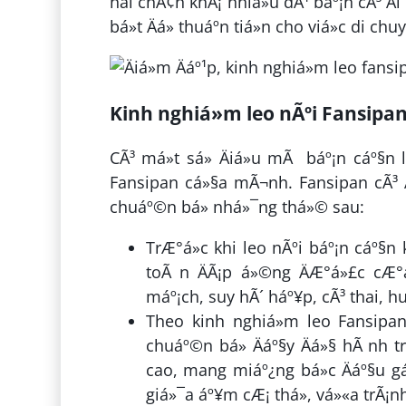
hai chÃ¢n khÃ¡ nhiá»u dÃ¹ báº¡n cÃ³ Äi
bá»t Äá» thuáº­n tiá»n cho viá»c di chuy
Kinh nghiá»m leo nÃºi Fansipa
CÃ³ má»t sá» Äiá»u mÃ báº¡n cáº§n
Fansipan cá»§a mÃ¬nh. Fansipan cÃ³ Äá
chuáº©n bá» nhá»¯ng thá»© sau:
TrÆ°á»c khi leo nÃºi báº¡n cáº§n
toÃ n ÄÃ¡p á»©ng ÄÆ°á»£c cÆ°á»
máº¡ch, suy hÃ´ háº¥p, cÃ³ thai, hu
Theo kinh nghiá»m leo Fansipa
chuáº©n bá» Äáº§y Äá»§ hÃ nh tra
cao, mang miáº¿ng bá»c Äáº§u gá»
giá»¯a áº¥m cÆ¡ thá», vá»«a trÃ¡