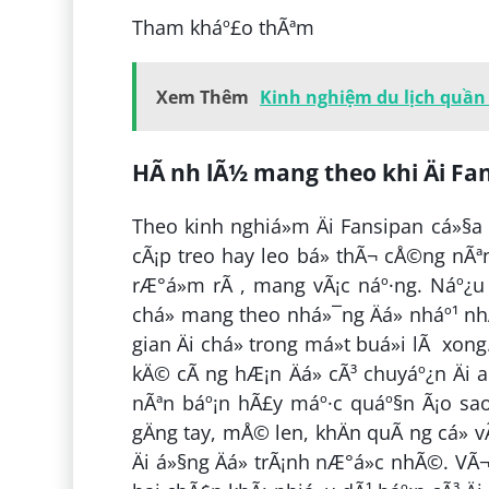
Tham kháº£o thÃªm
Xem Thêm
Kinh nghiệm du lịch quần
HÃ nh lÃ½ mang theo khi Äi Fa
Theo kinh nghiá»m Äi Fansipan cá»§a
cÃ¡p treo hay leo bá» thÃ¬ cÅ©ng nÃª
rÆ°á»m rÃ , mang vÃ¡c náº·ng. Náº¿u 
chá» mang theo nhá»¯ng Äá» nháº¹ nh
gian Äi chá» trong má»t buá»i lÃ xo
kÄ© cÃ ng hÆ¡n Äá» cÃ³ chuyáº¿n Äi an
nÃªn báº¡n hÃ£y máº·c quáº§n Ã¡o sao
gÄng tay, mÅ© len, khÄn quÃ ng cá» v
Äi á»§ng Äá» trÃ¡nh nÆ°á»c nhÃ©. VÃ¬ 