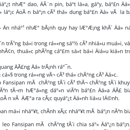
áº¿t nhÆ° dao, ÄÃ¨n pin, báº­t lá»­a, gáº­y, báº£n Äá»
 láº¡c ÄoÃ n báº¡n cÃ³ thá» dung báº£n Äá» vÃ la 
 Än nháº¹ nhÆ° bÃ¡nh quy hay lÆ°Æ¡ng khÃ´ Äá» n
 trÃ¹ng bá»i trong rá»«ng sáº½ cÃ³ nhiá»u muá»i, vá
Ã¢n, thuá»c phÃ²ng cáº£m sá»t bá»i Äiá»u kiá»n t
ang ÄÃ£ng Äá» trÃ¡nh ráº¯n.
au cá»§ trong rá»«ng vÃ¬ cÃ³ thá» chÃºng cÃ³ Äá»c.
 Fansipan mÃ chÃºng tÃ´i cÃ³ thÃ¬ chÃºng tÃ´i khu
ªn tÃ¬m hÆ°á»ng dáº«n viÃªn báº£n Äá»a ÄÃ£ biá
ÄoÃ n vÃ ÄÆ°a ra cÃ¡c quyáº¿t Äá»nh liá»u lÄ©nh.
m leo Fansipan mÃ chÃºng tÃ´i chia sáº» Äáº¿n báº¡n