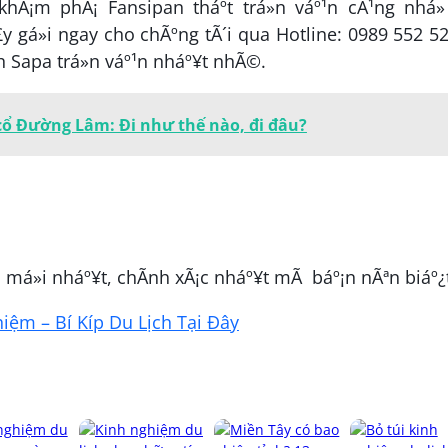
khÃ¡m phÃ¡ Fansipan tháº­t trá»n váº¹n cÃ¹ng nhá»
gá»i ngay cho chÃºng tÃ´i qua Hotline: 0989 552 520
ch Sapa trá»n váº¹n nháº¥t nhÃ©.
cổ Đường Lâm: Đi như thế nào, đi đâu?
 má»i nháº¥t, chÃ­nh xÃ¡c nháº¥t mÃ báº¡n nÃªn biáº¿
ệm – Bí Kíp Du Lịch Tại Đây