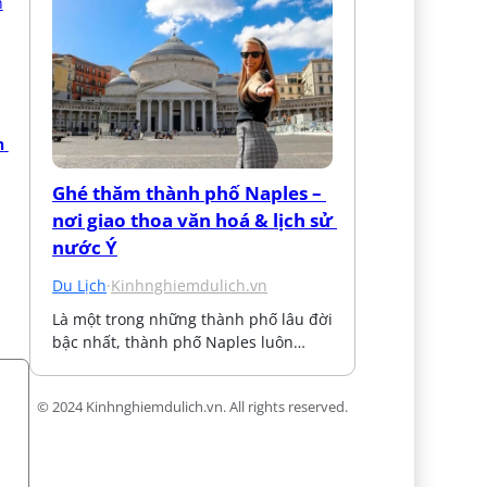
 
Ghé thăm thành phố Naples – 
nơi giao thoa văn hoá & lịch sử 
nước Ý
Du Lịch
·
Kinhnghiemdulich.vn
Là một trong những thành phố lâu đời 
bậc nhất, thành phố Naples luôn…
© 2024 Kinhnghiemdulich.vn. All rights reserved.