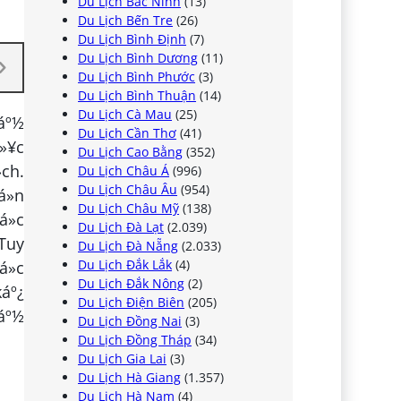
Du Lịch Bắc Ninh
(13)
Du Lịch Bến Tre
(26)
Du Lịch Bình Định
(7)
Du Lịch Bình Dương
(11)
Du Lịch Bình Phước
(3)
Du Lịch Bình Thuận
(14)
Du Lịch Cà Mau
(25)
láº½
Du Lịch Cần Thơ
(41)
á»¥c
Du Lịch Cao Bằng
(352)
ch.
Du Lịch Châu Á
(996)
Du Lịch Châu Âu
(954)
á»n
Du Lịch Châu Mỹ
(138)
á»c
Du Lịch Đà Lạt
(2.039)
Tuy
Du Lịch Đà Nẵng
(2.033)
Du Lịch Đắk Lắk
(4)
á»c
Du Lịch Đắk Nông
(2)
áº¿
Du Lịch Điện Biên
(205)
sáº½
Du Lịch Đồng Nai
(3)
Du Lịch Đồng Tháp
(34)
Du Lịch Gia Lai
(3)
Du Lịch Hà Giang
(1.357)
Du Lịch Hà Nam
(4)