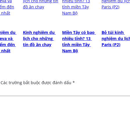
hiệm du 
Kinh nghiệm du 
Miền Tây có bao 
Bỏ túi kinh 
eva và 
lịch cho những 
nhiêu tỉnh? 13 
nghiệm du lịch
iểm đến 
tín đồ ăn chay
tỉnh miền Tây 
Paris (P2)
 nhất
Nam Bộ
Các trường bắt buộc được đánh dấu
*