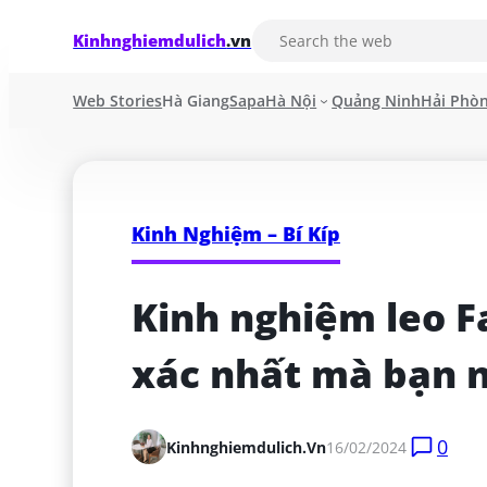
Kinhnghiemdulich
.vn
Web Stories
Hà Giang
Sapa
Hà Nội
Quảng Ninh
Hải Phò
Kinh Nghiệm – Bí Kíp
Kinh nghiệm leo F
xác nhất mà bạn n
0
Kinhnghiemdulich.vn
16/02/2024