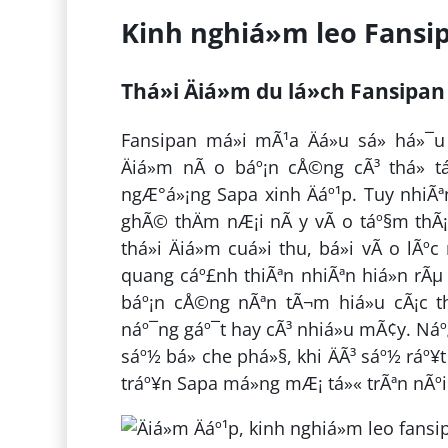
Kinh nghiá»m leo Fans
Thá»i Äiá»m du lá»ch Fansip
Fansipan má»i mÃ¹a Äá»u sá» há»¯u
Äiá»m nÃ o báº¡n cÅ©ng cÃ³ thá» 
ngÆ°á»¡ng Sapa xinh Äáº¹p. Tuy nhiÃª
ghÃ© thÄm nÆ¡i nÃ y vÃ o táº§m thÃ
thá»i Äiá»m cuá»i thu, bá»i vÃ o 
quang cáº£nh thiÃªn nhiÃªn hiá»n rÃµ 
báº¡n cÅ©ng nÃªn tÃ¬m hiá»u cÃ¡c thÃ
náº¯ng gáº¯t hay cÃ³ nhiá»u mÃ¢y. Náº¿
sáº½ bá» che phá»§, khi ÄÃ³ sáº½ ráº¥
tráº¥n Sapa má»ng mÆ¡ tá»« trÃªn nÃºi