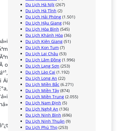
Du Lịch Hà Nội
(267)
Du Lịch Hà Tĩnh
(2)
Du Lịch Hải Phòng
(1.501)
Du Lịch Hậu Giang
(16)
Du Lịch Hòa Bình
(545)
Du Lịch Khánh Hòa
(36)
á»i
Du Lịch Kiên Giang
(51)
Du Lịch Kon Tum
(7)
Ãªm
Du Lịch Lai Châu
(53)
nÃªn
Du Lịch Lâm Đồng
(1.996)
Ã o
Du Lịch Lạng Sơn
(253)
áº¹,
Du Lịch Lào Cai
(1.192)
Du Lịch Long An
(22)
 Äi
Du Lịch Miền Bắc
(6.271)
Æ°a,
Du Lịch Miền Tây
(874)
á»i
Du Lịch Miền Trung
(2.055)
Du Lịch Nam Định
(5)
há»
Du Lịch Nghệ An
(136)
Du Lịch Ninh Bình
(696)
Du Lịch Ninh Thuận
(9)
Du Lịch Phú Thọ
(253)