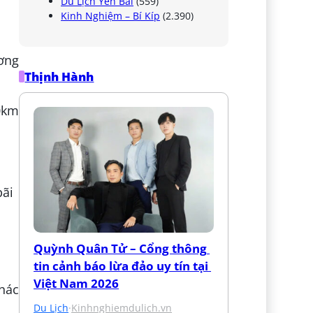
Du Lịch Yên Bái
(559)
Kinh Nghiệm – Bí Kíp
(2.390)
ơng
Thịnh Hành
0km
Quỳnh Quân Tử – Cổng thông 
tin cảnh báo lừa đảo uy tín tại 
Việt Nam 2026
hác
Du Lịch
·
Kinhnghiemdulich.vn