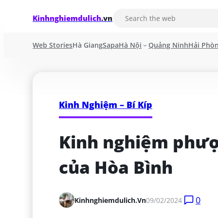
Kinhnghiemdulich
.vn
Web Stories
Hà Giang
Sapa
Hà Nội
Quảng Ninh
Hải Phò
Kinh Nghiệm – Bí Kíp
Kinh nghiệm phượt
của Hòa Bình
0
Kinhnghiemdulich.vn
09/02/2024