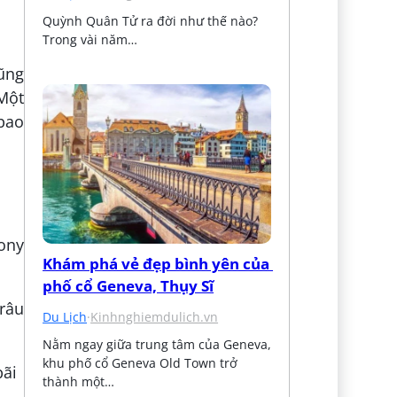
Quỳnh Quân Tử ra đời như thế nào? 
Trong vài năm…
ũng
Một
bao
Tony
Khám phá vẻ đẹp bình yên của 
phố cổ Geneva, Thụy Sĩ
râu
Du Lịch
·
Kinhnghiemdulich.vn
Nằm ngay giữa trung tâm của Geneva, 
khu phố cổ Geneva Old Town trở 
thành một…