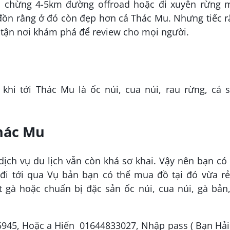
u chừng 4-5km đường offroad hoặc đi xuyên rừng 
ồn rằng ở đó còn đẹp hơn cả Thác Mu. Nhưng tiếc r
 tận nơi khám phá để review cho mọi người.
hi tới Thác Mu là ốc núi, cua núi, rau rừng, cá s
hác Mu
ịch vụ du lịch vẫn còn khá sơ khai. Vậy nên bạn có
đi tới qua Vụ bản bạn có thể mua đồ tại đó vừa rẻ 
 gà hoặc chuẩn bị đặc sản ốc núi, cua núi, gà bản
5945, Hoặc a Hiển 01644833027, Nhập pass ( Bạn Hả