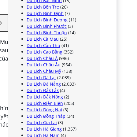
Du Lịch Bắc Ninh
(13)
Du Lịch Bến Tre
(26)
Du Lịch Bình Định
(7)
Du Lịch Bình Dương
(11)
Du Lịch Bình Phước
(3)
Du Lịch Bình Thuận
(14)
Du Lịch Cà Mau
(25)
c Mu
Du Lịch Cần Thơ
(41)
 sau
Du Lịch Cao Bằng
(352)
 của
Du Lịch Châu Á
(996)
Du Lịch Châu Âu
(954)
Du Lịch Châu Mỹ
(138)
Du Lịch Đà Lạt
(2.039)
Du Lịch Đà Nẵng
(2.033)
Du Lịch Đắk Lắk
(4)
Du Lịch Đắk Nông
(2)
Du Lịch Điện Biên
(205)
hìn
Du Lịch Đồng Nai
(3)
uyệt
Du Lịch Đồng Tháp
(34)
Du Lịch Gia Lai
(3)
Thác
Du Lịch Hà Giang
(1.357)
Du Lịch Hà Nam
(4)