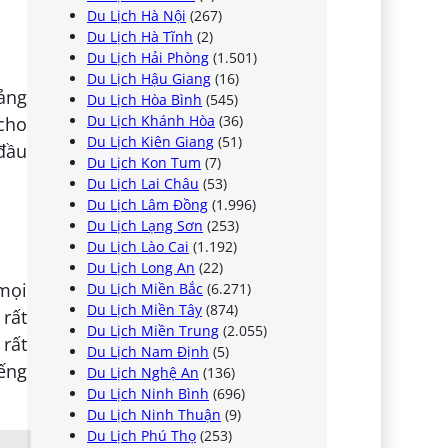
Du Lịch Hà Nội
(267)
Du Lịch Hà Tĩnh
(2)
Du Lịch Hải Phòng
(1.501)
Du Lịch Hậu Giang
(16)
ảng
Du Lịch Hòa Bình
(545)
Du Lịch Khánh Hòa
(36)
cho
Du Lịch Kiên Giang
(51)
 đầu
Du Lịch Kon Tum
(7)
Du Lịch Lai Châu
(53)
Du Lịch Lâm Đồng
(1.996)
Du Lịch Lạng Sơn
(253)
Du Lịch Lào Cai
(1.192)
Du Lịch Long An
(22)
mọi
Du Lịch Miền Bắc
(6.271)
Du Lịch Miền Tây
(874)
 rất
Du Lịch Miền Trung
(2.055)
rất
Du Lịch Nam Định
(5)
iếng
Du Lịch Nghệ An
(136)
Du Lịch Ninh Bình
(696)
Du Lịch Ninh Thuận
(9)
Du Lịch Phú Thọ
(253)