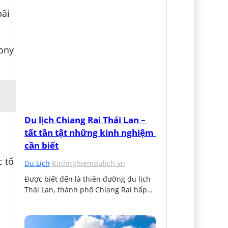
Tony
Du lịch Chiang Rai Thái Lan – 
tất tần tật những kinh nghiệm 
cần biết
c tổ
Du Lịch
·
Kinhnghiemdulich.vn
Được biết đến là thiên đường du lịch 
Thái Lan, thành phố Chiang Rai hấp…