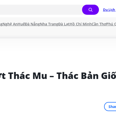
Du Lịch 
ng
Nghệ An
Huế
Đà Nẵng
Nha Trang
Đà Lạt
Hồ Chí Minh
Cần Thơ
Phú 
 Thác Mu – Thác Bản Giố
Sha