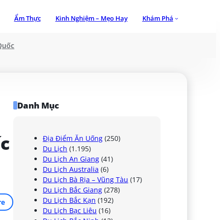
Ẩm Thực
Kinh Nghiệm – Mẹo Hay
Khám Phá
Quốc
Danh Mục
c 
Địa Điểm Ăn Uống
(250)
Du Lịch
(1.195)
Du Lịch An Giang
(41)
Du Lịch Australia
(6)
Du Lịch Bà Rịa – Vũng Tàu
(17)
Du Lịch Bắc Giang
(278)
Du Lịch Bắc Kạn
(192)
re
Du Lịch Bạc Liêu
(16)