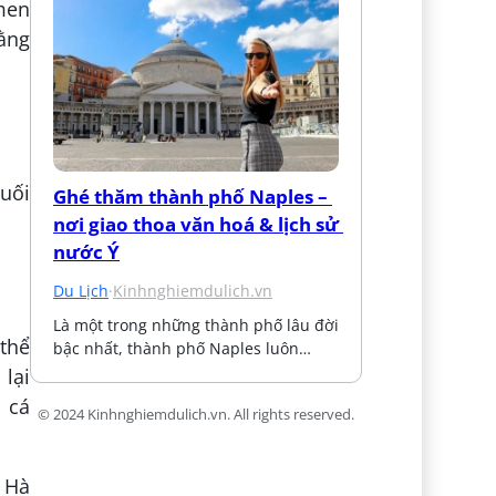
men
ằng
uối
Ghé thăm thành phố Naples – 
nơi giao thoa văn hoá & lịch sử 
nước Ý
Du Lịch
·
Kinhnghiemdulich.vn
Là một trong những thành phố lâu đời 
 thể
bậc nhất, thành phố Naples luôn…
lại
, cá
© 2024 Kinhnghiemdulich.vn. All rights reserved.
i Hà