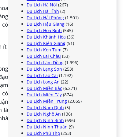
Du Lịch Hà Nội
(267)
hoa
Du Lịch Hà Tĩnh
(2)
ăng
Du Lịch Hải Phòng
(1.501)
 có
Du Lịch Hậu Giang
(16)
Du Lịch Hòa Bình
(545)
Du Lịch Khánh Hòa
(36)
Du Lịch Kiên Giang
(51)
Du Lịch Kon Tum
(7)
Du Lịch Lai Châu
(53)
Du Lịch Lâm Đồng
(1.996)
cong
Du Lịch Lạng Sơn
(253)
Du Lịch Lào Cai
(1.192)
 đạo
Du Lịch Long An
(22)
chạm
Du Lịch Miền Bắc
(6.271)
 có
Du Lịch Miền Tây
(874)
uận
Du Lịch Miền Trung
(2.055)
Du Lịch Nam Định
(5)
 là
Du Lịch Nghệ An
(136)
 nhà
Du Lịch Ninh Bình
(696)
Du Lịch Ninh Thuận
(9)
Du Lịch Phú Thọ
(253)