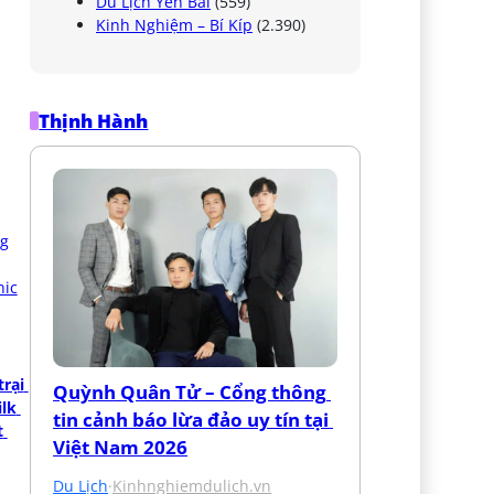
Du Lịch Yên Bái
(559)
Kinh Nghiệm – Bí Kíp
(2.390)
Thịnh Hành
rại 
Quỳnh Quân Tử – Cổng thông 
lk 
tin cảnh báo lừa đảo uy tín tại 
 
Việt Nam 2026
Du Lịch
·
Kinhnghiemdulich.vn