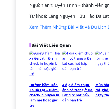
Nguồn ảnh: Uyên Trinh – thành viên g
Từ khoá: Lăng Nguyễn Hữu Hào Đà Lạt –
Xem Thêm Những Bài Viết Về Du Lịch Đ
Bài Viết Liên Quan
Đường hầm Hỏa 
4 địa điểm chụp 
Mùa hồn
Xa Đà Lạt – Điểm 
ảnh cổ trang ở Đà 
rồi, ghé 
check-in huyền bí 
Lạt cực hot hấp 
ngay th
làm mê hoặc giới 
dẫn bạn trẻ
trẻ