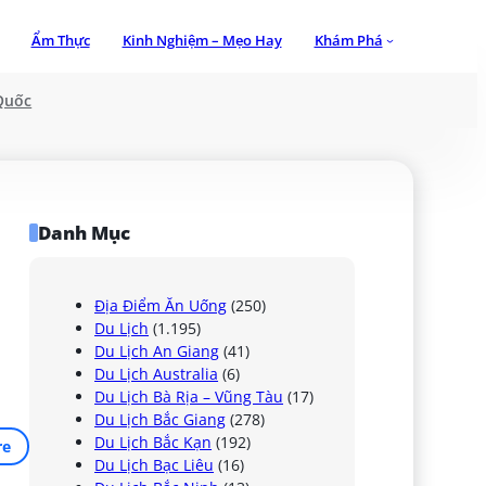
Ẩm Thực
Kinh Nghiệm – Mẹo Hay
Khám Phá
Quốc
Danh Mục
Địa Điểm Ăn Uống
(250)
Du Lịch
(1.195)
Du Lịch An Giang
(41)
Du Lịch Australia
(6)
Du Lịch Bà Rịa – Vũng Tàu
(17)
Du Lịch Bắc Giang
(278)
Du Lịch Bắc Kạn
(192)
re
Du Lịch Bạc Liêu
(16)