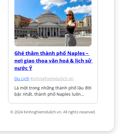
Ghé thăm thành phố Naples – 
nơi giao thoa văn hoá & lịch sử 
nước Ý
Du Lịch
·
Kinhnghiemdulich.vn
Là một trong những thành phố lâu đời 
bậc nhất, thành phố Naples luôn…
© 2024 Kinhnghiemdulich.vn. All rights reserved.