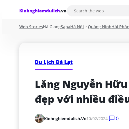
Kinhnghiemdulich
.vn
Web Stories
Hà Giang
Sapa
Hà Nội
Quảng Ninh
Hải Phò
Du Lịch Đà Lạt
Lăng Nguyễn Hữu 
đẹp với nhiều điều 
0
Kinhnghiemdulich.vn
10/02/2024