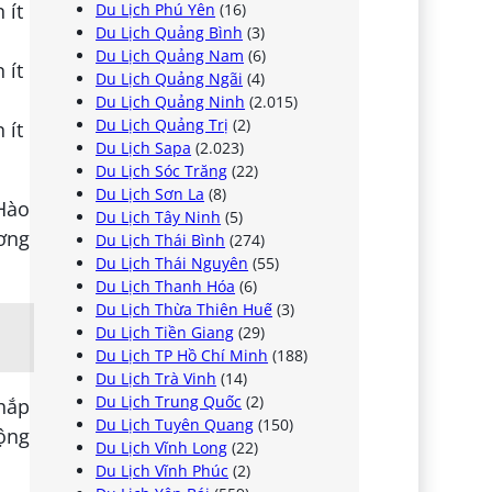
Du Lịch Phú Yên
(16)
Du Lịch Quảng Bình
(3)
Du Lịch Quảng Nam
(6)
Du Lịch Quảng Ngãi
(4)
Du Lịch Quảng Ninh
(2.015)
Du Lịch Quảng Trị
(2)
Du Lịch Sapa
(2.023)
Du Lịch Sóc Trăng
(22)
Du Lịch Sơn La
(8)
 Hào
Du Lịch Tây Ninh
(5)
ơng
Du Lịch Thái Bình
(274)
Du Lịch Thái Nguyên
(55)
Du Lịch Thanh Hóa
(6)
Du Lịch Thừa Thiên Huế
(3)
Du Lịch Tiền Giang
(29)
Du Lịch TP Hồ Chí Minh
(188)
Du Lịch Trà Vinh
(14)
Du Lịch Trung Quốc
(2)
hắp
Du Lịch Tuyên Quang
(150)
động
Du Lịch Vĩnh Long
(22)
Du Lịch Vĩnh Phúc
(2)