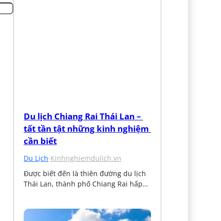
Du lịch Chiang Rai Thái Lan – 
tất tần tật những kinh nghiệm 
cần biết
Du Lịch
·
Kinhnghiemdulich.vn
Được biết đến là thiên đường du lịch 
Thái Lan, thành phố Chiang Rai hấp…