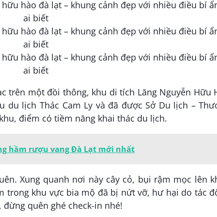
 lạc trên một đồi thông, khu di tích Lăng Nguyễn Hữu
u du lịch Thác Cam Ly và đã được Sở Du lịch – Thư
hu, điểm có tiềm năng khai thác du lịch.
g hầm rượu vang Đà Lạt mới nhất
quên. Xung quanh nơi này cây cỏ, bụi rậm mọc lên k
m trong khu vực bia mộ đã bị nứt vỡ, hư hại do tác 
, đừng quên ghé check-in nhé!