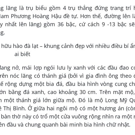
g lăng là trụ biểu gồm 4 trụ thẳng đứng trang trí 
 Nam Phương Hoàng Hậu đề tự. Hơn thế, đường lên l
y nhất lên lăng) gồm 36 bậc, cứ cách 9 -13 bậc sẽ
g.
đang nở, mái lợp ngói lưu ly xanh với các đầu đao 
ên nóc lăng có thánh giá (bởi vì gia đình ông theo
 tế rộng dựng một bia đá, đầu bia hình vòng cung 
 lớn bằng đá xanh, cao khoảng 30 cm. Trên mặt mộ,
h một thánh giá lớn giữa mộ. Đó là mộ Long Mỹ Q
Thị Bình. Ở giữa hai ngôi mộ có một hương án (còn
u bàn thờ này có trổ một cửa vuông rộng nhìn ra một
rên đầu và chung quanh bài minh bia hình chữ nhật.