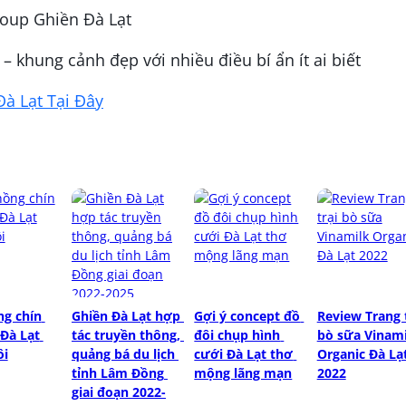
roup Ghiền Đà Lạt
 khung cảnh đẹp với nhiều điều bí ẩn ít ai biết
à Lạt Tại Đây
g chín 
Ghiền Đà Lạt hợp 
Gợi ý concept đồ 
Review Trang t
Đà Lạt 
tác truyền thông, 
đôi chụp hình 
bò sữa Vinami
ôi
quảng bá du lịch 
cưới Đà Lạt thơ 
Organic Đà Lạt
tỉnh Lâm Đồng 
mộng lãng mạn
2022
giai đoạn 2022-