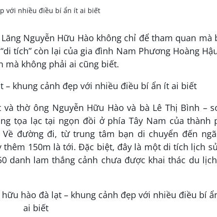
ên, Lăng Nguyễn Hữu Hào không chỉ để tham quan mà 
“di tích” còn lại của gia đình Nam Phương Hoàng Hậ
n mà không phải ai cũng biết.
 và thờ ông Nguyễn Hữu Hào và bà Lê Thị Bình – s
g tọa lạc tại ngọn đồi ở phía Tây Nam của thành 
 Về đường đi, từ trung tâm bạn di chuyển đến ngã
hêm 150m là tới. Đặc biệt, đây là một di tích lịch s
0 danh lam thắng cảnh chưa được khai thác du lịch 