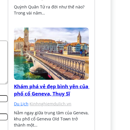
Quỳnh Quân Tử ra đời như thế nào? 
Trong vài năm…
Khám phá vẻ đẹp bình yên của 
phố cổ Geneva, Thụy Sĩ
Du Lịch
·
Kinhnghiemdulich.vn
Nằm ngay giữa trung tâm của Geneva, 
khu phố cổ Geneva Old Town trở 
thành một…