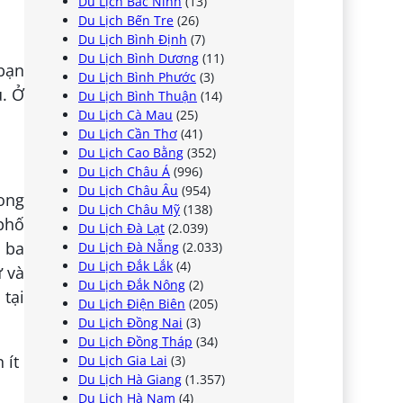
Du Lịch Bắc Ninh
(13)
Du Lịch Bến Tre
(26)
Du Lịch Bình Định
(7)
Du Lịch Bình Dương
(11)
bạn
Du Lịch Bình Phước
(3)
u. Ở
Du Lịch Bình Thuận
(14)
Du Lịch Cà Mau
(25)
Du Lịch Cần Thơ
(41)
Du Lịch Cao Bằng
(352)
Du Lịch Châu Á
(996)
Du Lịch Châu Âu
(954)
ong
Du Lịch Châu Mỹ
(138)
phố
Du Lịch Đà Lạt
(2.039)
 ba
Du Lịch Đà Nẵng
(2.033)
Du Lịch Đắk Lắk
(4)
ử và
Du Lịch Đắk Nông
(2)
tại
Du Lịch Điện Biên
(205)
Du Lịch Đồng Nai
(3)
Du Lịch Đồng Tháp
(34)
Du Lịch Gia Lai
(3)
Du Lịch Hà Giang
(1.357)
Du Lịch Hà Nam
(4)