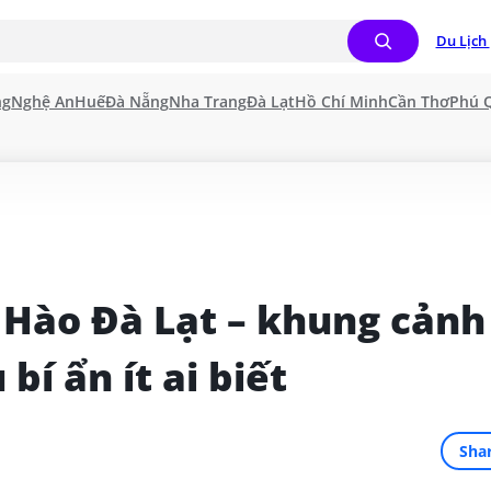
Du Lịch 
ng
Nghệ An
Huế
Đà Nẵng
Nha Trang
Đà Lạt
Hồ Chí Minh
Cần Thơ
Phú 
Hào Đà Lạt – khung cảnh 
bí ẩn ít ai biết
Sha