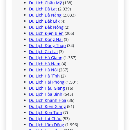
Du Lịch Châu Mỹ
(138)
Du Lịch Đà Lạt
(2.039)
Du Lịch Đà Nẵng
(2.033)
Du Lịch Đắk Lắk
(4)
Du Lịch Đắk Nông
(2)
Du Lịch Điện Biên
(205)
Du Lịch Đồng Nai
(3)
Du Lịch Đồng Tháp
(34)
Du Lịch Gia Lai
(3)
Du Lịch Hà Giang
(1.357)
Du Lịch Hà Nam
(4)
Du Lịch Hà Nội
(267)
Du Lịch Hà Tĩnh
(2)
Du Lịch Hải Phòng
(1.501)
Du Lịch Hậu Giang
(16)
Du Lịch Hòa Bình
(545)
Du Lịch Khánh Hòa
(36)
Du Lịch Kiên Giang
(51)
Du Lịch Kon Tum
(7)
Du Lịch Lai Châu
(53)
Du Lịch Lâm Đồng
(1.996)