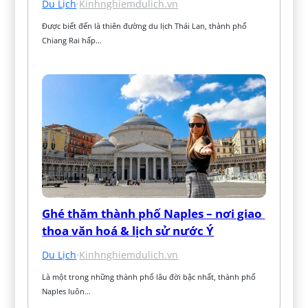
Du Lịch
·
Kinhnghiemdulich.vn
Được biết đến là thiên đường du lịch Thái Lan, thành phố 
Chiang Rai hấp…
Ghé thăm thành phố Naples – nơi giao 
thoa văn hoá & lịch sử nước Ý
Du Lịch
·
Kinhnghiemdulich.vn
Là một trong những thành phố lâu đời bậc nhất, thành phố 
Naples luôn…