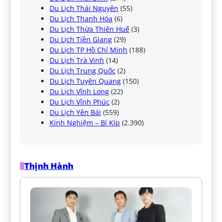
Du Lịch Thái Nguyên
(55)
Du Lịch Thanh Hóa
(6)
Du Lịch Thừa Thiên Huế
(3)
Du Lịch Tiền Giang
(29)
Du Lịch TP Hồ Chí Minh
(188)
Du Lịch Trà Vinh
(14)
Du Lịch Trung Quốc
(2)
Du Lịch Tuyên Quang
(150)
Du Lịch Vĩnh Long
(22)
Du Lịch Vĩnh Phúc
(2)
Du Lịch Yên Bái
(559)
Kinh Nghiệm – Bí Kíp
(2.390)
Thịnh Hành