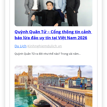
Quỳnh Quân Tử – Cổng thông tin cảnh 
báo lừa đảo uy tín tại Việt Nam 2026
Du Lịch
·
Kinhnghiemdulich.vn
Quỳnh Quân Tử ra đời như thế nào? Trong vài năm…