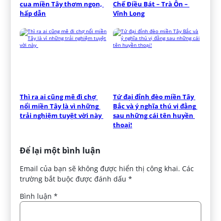
cua miền Tây thơm ngon, 
Chế Điều Bát – Trà Ôn – 
hấp dẫn
Vĩnh Long
Thì ra ai cũng mê đi chợ 
Tứ đại đỉnh đèo miền Tây 
nổi miền Tây là vì những 
Bắc và ý nghĩa thú vị đằng 
trải nghiệm tuyệt vời này 
sau những cái tên huyền 
thoại!
Để lại một bình luận
Email của bạn sẽ không được hiển thị công khai.
Các
trường bắt buộc được đánh dấu
*
Bình luận
*