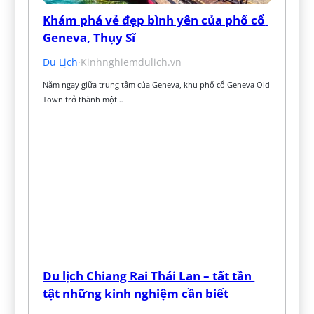
Khám phá vẻ đẹp bình yên của phố cổ 
Geneva, Thụy Sĩ
Du Lịch
·
Kinhnghiemdulich.vn
Nằm ngay giữa trung tâm của Geneva, khu phố cổ Geneva Old 
Town trở thành một…
Du lịch Chiang Rai Thái Lan – tất tần 
tật những kinh nghiệm cần biết