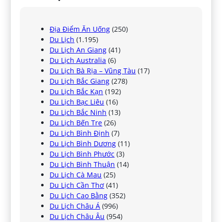
Địa Điểm Ăn Uống
(250)
Du Lịch
(1.195)
Du Lịch An Giang
(41)
Du Lịch Australia
(6)
Du Lịch Bà Rịa – Vũng Tàu
(17)
Du Lịch Bắc Giang
(278)
Du Lịch Bắc Kạn
(192)
Du Lịch Bạc Liêu
(16)
Du Lịch Bắc Ninh
(13)
Du Lịch Bến Tre
(26)
Du Lịch Bình Định
(7)
Du Lịch Bình Dương
(11)
Du Lịch Bình Phước
(3)
Du Lịch Bình Thuận
(14)
Du Lịch Cà Mau
(25)
Du Lịch Cần Thơ
(41)
Du Lịch Cao Bằng
(352)
Du Lịch Châu Á
(996)
Du Lịch Châu Âu
(954)