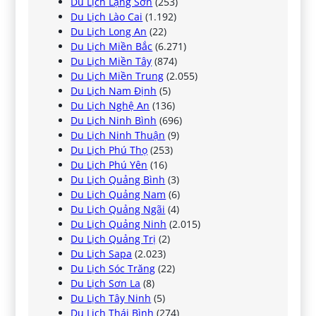
Du Lịch Lạng Sơn
(253)
Du Lịch Lào Cai
(1.192)
Du Lịch Long An
(22)
Du Lịch Miền Bắc
(6.271)
Du Lịch Miền Tây
(874)
Du Lịch Miền Trung
(2.055)
Du Lịch Nam Định
(5)
Du Lịch Nghệ An
(136)
Du Lịch Ninh Bình
(696)
Du Lịch Ninh Thuận
(9)
Du Lịch Phú Thọ
(253)
Du Lịch Phú Yên
(16)
Du Lịch Quảng Bình
(3)
Du Lịch Quảng Nam
(6)
Du Lịch Quảng Ngãi
(4)
Du Lịch Quảng Ninh
(2.015)
Du Lịch Quảng Trị
(2)
Du Lịch Sapa
(2.023)
Du Lịch Sóc Trăng
(22)
Du Lịch Sơn La
(8)
Du Lịch Tây Ninh
(5)
Du Lịch Thái Bình
(274)