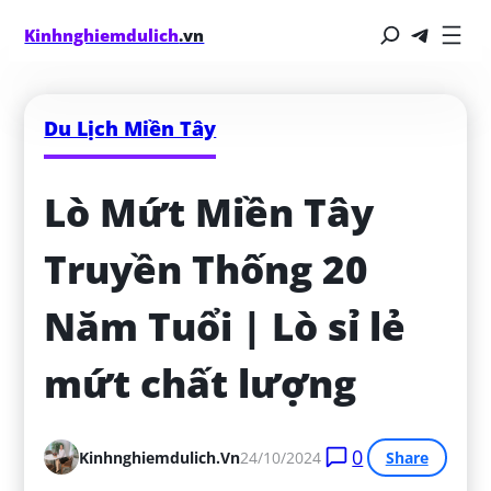
Kinhnghiemdulich
.vn
Du Lịch Miền Tây
Lò Mứt Miền Tây 
Truyền Thống 20 
Năm Tuổi | Lò sỉ lẻ 
mứt chất lượng
0
Kinhnghiemdulich.vn
24/10/2024
Share