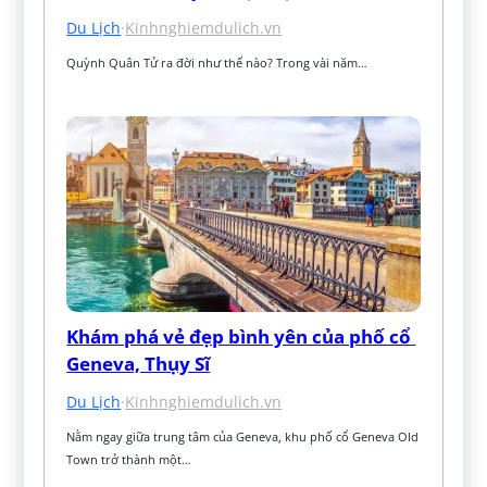
Du Lịch
·
Kinhnghiemdulich.vn
Quỳnh Quân Tử ra đời như thế nào? Trong vài năm…
Khám phá vẻ đẹp bình yên của phố cổ 
Geneva, Thụy Sĩ
Du Lịch
·
Kinhnghiemdulich.vn
Nằm ngay giữa trung tâm của Geneva, khu phố cổ Geneva Old 
Town trở thành một…