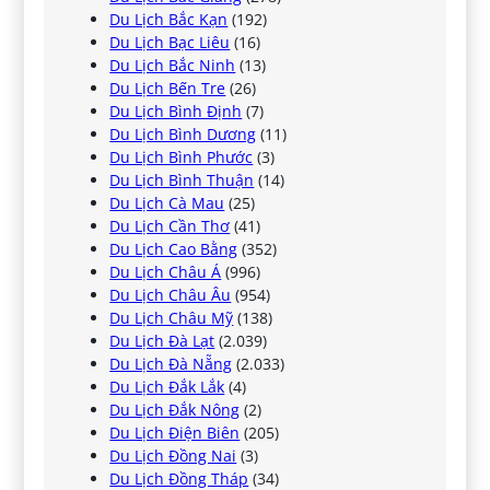
Du Lịch Bắc Kạn
(192)
Du Lịch Bạc Liêu
(16)
Du Lịch Bắc Ninh
(13)
Du Lịch Bến Tre
(26)
Du Lịch Bình Định
(7)
Du Lịch Bình Dương
(11)
Du Lịch Bình Phước
(3)
Du Lịch Bình Thuận
(14)
Du Lịch Cà Mau
(25)
Du Lịch Cần Thơ
(41)
Du Lịch Cao Bằng
(352)
Du Lịch Châu Á
(996)
Du Lịch Châu Âu
(954)
Du Lịch Châu Mỹ
(138)
Du Lịch Đà Lạt
(2.039)
Du Lịch Đà Nẵng
(2.033)
Du Lịch Đắk Lắk
(4)
Du Lịch Đắk Nông
(2)
Du Lịch Điện Biên
(205)
Du Lịch Đồng Nai
(3)
Du Lịch Đồng Tháp
(34)