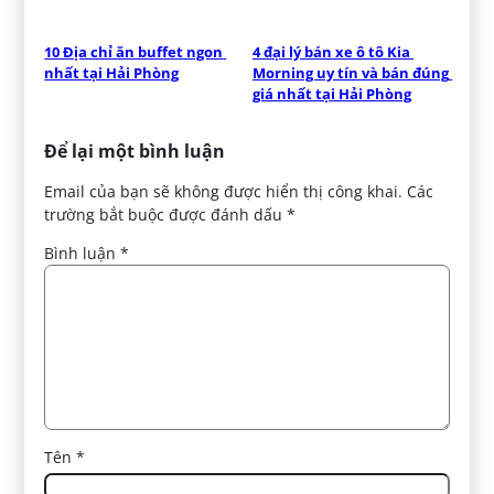
10 Địa chỉ ăn buffet ngon 
4 đại lý bán xe ô tô Kia 
nhất tại Hải Phòng
Morning uy tín và bán đúng 
giá nhất tại Hải Phòng
Để lại một bình luận
Email của bạn sẽ không được hiển thị công khai.
Các
trường bắt buộc được đánh dấu
*
Bình luận
*
Tên
*