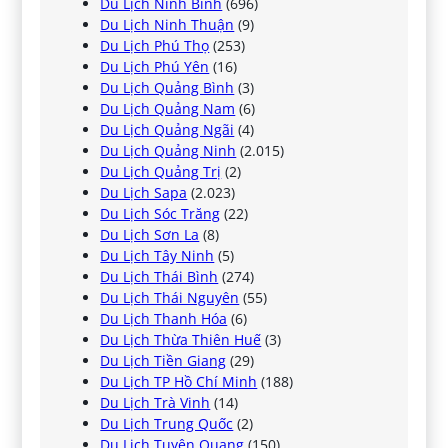
Du Lịch Ninh Bình
(696)
Du Lịch Ninh Thuận
(9)
Du Lịch Phú Thọ
(253)
Du Lịch Phú Yên
(16)
Du Lịch Quảng Bình
(3)
Du Lịch Quảng Nam
(6)
Du Lịch Quảng Ngãi
(4)
Du Lịch Quảng Ninh
(2.015)
Du Lịch Quảng Trị
(2)
Du Lịch Sapa
(2.023)
Du Lịch Sóc Trăng
(22)
Du Lịch Sơn La
(8)
Du Lịch Tây Ninh
(5)
Du Lịch Thái Bình
(274)
Du Lịch Thái Nguyên
(55)
Du Lịch Thanh Hóa
(6)
Du Lịch Thừa Thiên Huế
(3)
Du Lịch Tiền Giang
(29)
Du Lịch TP Hồ Chí Minh
(188)
Du Lịch Trà Vinh
(14)
Du Lịch Trung Quốc
(2)
Du Lịch Tuyên Quang
(150)