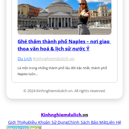
Ghé thăm thành phố Naples – nơi giao 
thoa văn hoá & lịch sử nước Ý
Du Lịch
·
Kinhnghiemdulich.vn
Là một trong những thành phố lâu đời bậc nhất, thành phố 
Naples luôn…
© 2024 Kinhnghiemdulich.vn. All rights reserved.
Kinhnghiemdulich
.vn
Giới Thiệu
Điều Khoản Sử Dụng
Chính Sách Bảo Mật
Liên Hệ