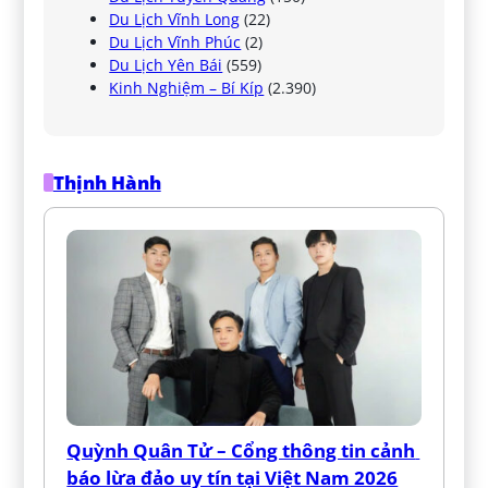
Du Lịch Vĩnh Long
(22)
Du Lịch Vĩnh Phúc
(2)
Du Lịch Yên Bái
(559)
Kinh Nghiệm – Bí Kíp
(2.390)
Thịnh Hành
Quỳnh Quân Tử – Cổng thông tin cảnh 
báo lừa đảo uy tín tại Việt Nam 2026