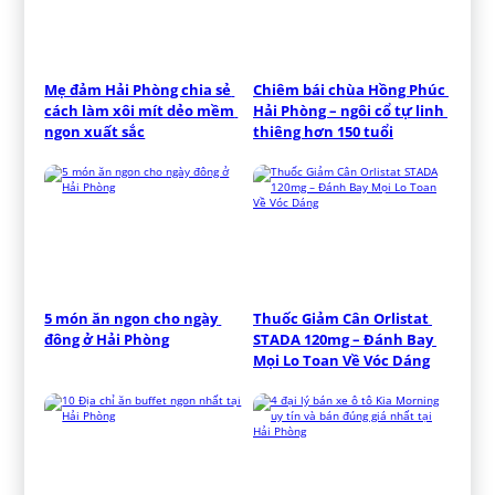
Mẹ đảm Hải Phòng chia sẻ 
Chiêm bái chùa Hồng Phúc 
cách làm xôi mít dẻo mềm 
Hải Phòng – ngôi cổ tự linh 
ngon xuất sắc
thiêng hơn 150 tuổi
5 món ăn ngon cho ngày 
Thuốc Giảm Cân Orlistat 
đông ở Hải Phòng
STADA 120mg – Đánh Bay 
Mọi Lo Toan Về Vóc Dáng