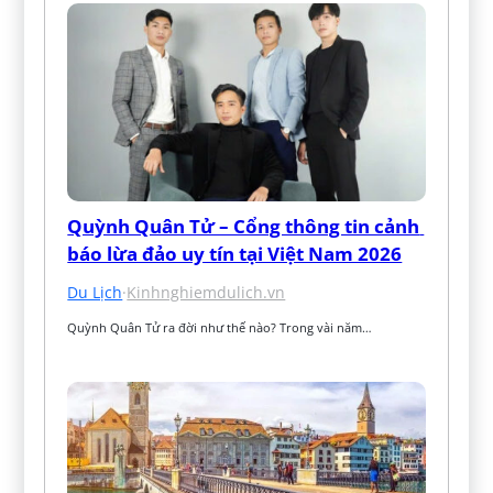
Quỳnh Quân Tử – Cổng thông tin cảnh 
báo lừa đảo uy tín tại Việt Nam 2026
Du Lịch
·
Kinhnghiemdulich.vn
Quỳnh Quân Tử ra đời như thế nào? Trong vài năm…