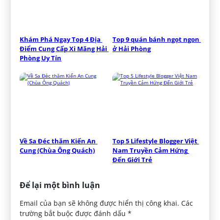
Khám Phá Ngay Top 4 Địa 
Top 9 quán bánh ngọt ngon 
Điểm Cung Cấp Xi Măng Hải 
ở Hải Phòng
Phòng Uy Tín
Về Sa Đéc thăm Kiến An 
Top 5 Lifestyle Blogger Việt 
Cung (Chùa Ông Quách)
Nam Truyền Cảm Hứng 
Đến Giới Trẻ
Để lại một bình luận
Email của bạn sẽ không được hiển thị công khai.
Các
trường bắt buộc được đánh dấu
*