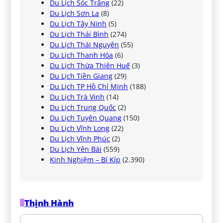
Du Lịch Sóc Trăng
(22)
Du Lịch Sơn La
(8)
Du Lịch Tây Ninh
(5)
Du Lịch Thái Bình
(274)
Du Lịch Thái Nguyên
(55)
Du Lịch Thanh Hóa
(6)
Du Lịch Thừa Thiên Huế
(3)
Du Lịch Tiền Giang
(29)
Du Lịch TP Hồ Chí Minh
(188)
Du Lịch Trà Vinh
(14)
Du Lịch Trung Quốc
(2)
Du Lịch Tuyên Quang
(150)
Du Lịch Vĩnh Long
(22)
Du Lịch Vĩnh Phúc
(2)
Du Lịch Yên Bái
(559)
Kinh Nghiệm – Bí Kíp
(2.390)
Thịnh Hành