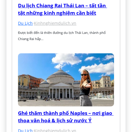
Du lịch Chiang Rai Thái Lan – tất tần 
tật những kinh nghiệm cần biết
Du Lịch
·
Kinhnghiemdulich.vn
Được biết đến là thiên đường du lịch Thái Lan, thành phố 
Chiang Rai hấp…
Ghé thăm thành phố Naples – nơi giao 
thoa văn hoá & lịch sử nước Ý
Du Lịch
·
Kinhnghiemdulich.vn