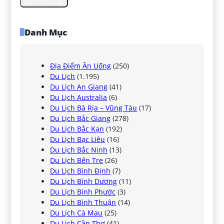
Danh Mục
Địa Điểm Ăn Uống
(250)
Du Lịch
(1.195)
Du Lịch An Giang
(41)
Du Lịch Australia
(6)
Du Lịch Bà Rịa – Vũng Tàu
(17)
Du Lịch Bắc Giang
(278)
Du Lịch Bắc Kạn
(192)
Du Lịch Bạc Liêu
(16)
Du Lịch Bắc Ninh
(13)
Du Lịch Bến Tre
(26)
Du Lịch Bình Định
(7)
Du Lịch Bình Dương
(11)
Du Lịch Bình Phước
(3)
Du Lịch Bình Thuận
(14)
Du Lịch Cà Mau
(25)
Du Lịch Cần Thơ
(41)