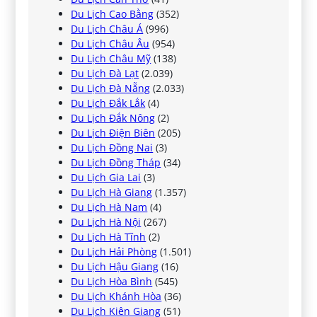
Du Lịch Cao Bằng
(352)
Du Lịch Châu Á
(996)
Du Lịch Châu Âu
(954)
Du Lịch Châu Mỹ
(138)
Du Lịch Đà Lạt
(2.039)
Du Lịch Đà Nẵng
(2.033)
Du Lịch Đắk Lắk
(4)
Du Lịch Đắk Nông
(2)
Du Lịch Điện Biên
(205)
Du Lịch Đồng Nai
(3)
Du Lịch Đồng Tháp
(34)
Du Lịch Gia Lai
(3)
Du Lịch Hà Giang
(1.357)
Du Lịch Hà Nam
(4)
Du Lịch Hà Nội
(267)
Du Lịch Hà Tĩnh
(2)
Du Lịch Hải Phòng
(1.501)
Du Lịch Hậu Giang
(16)
Du Lịch Hòa Bình
(545)
Du Lịch Khánh Hòa
(36)
Du Lịch Kiên Giang
(51)