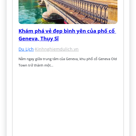
Khám phá vẻ đẹp bình yên của phố cổ 
Geneva, Thụy Sĩ
Du Lịch
·
Kinhnghiemdulich.vn
Nằm ngay giữa trung tâm của Geneva, khu phố cổ Geneva Old 
Town trở thành một…