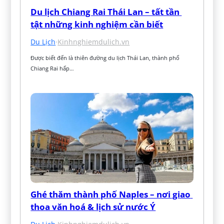
Du lịch Chiang Rai Thái Lan – tất tần 
tật những kinh nghiệm cần biết
Du Lịch
·
Kinhnghiemdulich.vn
Được biết đến là thiên đường du lịch Thái Lan, thành phố 
Chiang Rai hấp…
Ghé thăm thành phố Naples – nơi giao 
thoa văn hoá & lịch sử nước Ý