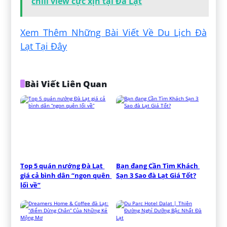
chill view cực xịn tại Đà Lạt
Xem Thêm Những Bài Viết Về Du Lịch Đà
Lạt Tại Đây
Bài Viết Liên Quan
Top 5 quán nướng Đà Lạt 
Bạn đang Cần Tìm Khách 
giá cả bình dân “ngon quên 
Sạn 3 Sao đà Lạt Giá Tốt?
lối về”