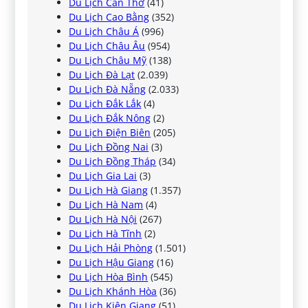
Du Lịch Cần Thơ
(41)
Du Lịch Cao Bằng
(352)
Du Lịch Châu Á
(996)
Du Lịch Châu Âu
(954)
Du Lịch Châu Mỹ
(138)
Du Lịch Đà Lạt
(2.039)
Du Lịch Đà Nẵng
(2.033)
Du Lịch Đắk Lắk
(4)
Du Lịch Đắk Nông
(2)
Du Lịch Điện Biên
(205)
Du Lịch Đồng Nai
(3)
Du Lịch Đồng Tháp
(34)
Du Lịch Gia Lai
(3)
Du Lịch Hà Giang
(1.357)
Du Lịch Hà Nam
(4)
Du Lịch Hà Nội
(267)
Du Lịch Hà Tĩnh
(2)
Du Lịch Hải Phòng
(1.501)
Du Lịch Hậu Giang
(16)
Du Lịch Hòa Bình
(545)
Du Lịch Khánh Hòa
(36)
Du Lịch Kiên Giang
(51)