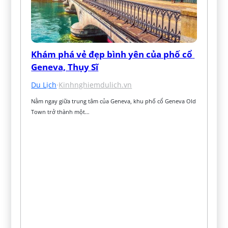
Khám phá vẻ đẹp bình yên của phố cổ 
Geneva, Thụy Sĩ
Du Lịch
·
Kinhnghiemdulich.vn
Nằm ngay giữa trung tâm của Geneva, khu phố cổ Geneva Old 
Town trở thành một…