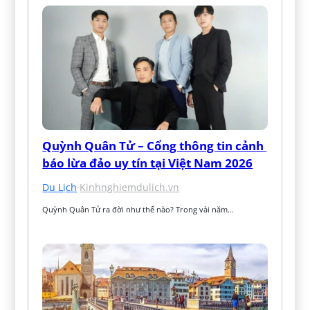
Quỳnh Quân Tử – Cổng thông tin cảnh 
báo lừa đảo uy tín tại Việt Nam 2026
Du Lịch
·
Kinhnghiemdulich.vn
Quỳnh Quân Tử ra đời như thế nào? Trong vài năm…