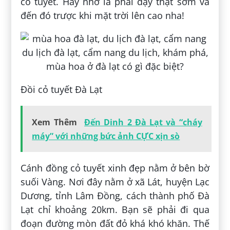
cỏ tuyết. Hãy nhớ là phải dậy thật sớm và
đến đó trược khi mặt trời lên cao nha!
Đồi cỏ tuyết Đà Lạt
Xem Thêm
Đến Dinh 2 Đà Lạt và “cháy
máy” với những bức ảnh CỰC xịn sò
Cánh đồng cỏ tuyết xinh đẹp nằm ở bên bờ
suối Vàng. Nơi đây nằm ở xã Lát, huyện Lạc
Dương, tỉnh Lâm Đồng, cách thành phố Đà
Lạt chỉ khoảng 20km. Bạn sẽ phải đi qua
đoạn đường mòn đất đỏ khá khó khăn. Thế