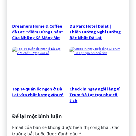
Dreamers Home & Coffee 
Du Parc Hotel Dalat | 
đà Lạt: “điểm Dừng Chân” 
Thiên Đường Nghỉ Dưỡng 
Của Những Kẻ Mộng Mơ
Bậc Nhất Đà Lạt
Top 14 quán ốc ngon ở Đà 
Check in ngay ngôi làng Xì 
Lạt vừa chất lượng vừa rẻ
Trum Đà Lạt tựa như cổ 
tích
Để lại một bình luận
Email của bạn sẽ không được hiển thị công khai.
Các
trường bắt buộc được đánh dấu
*