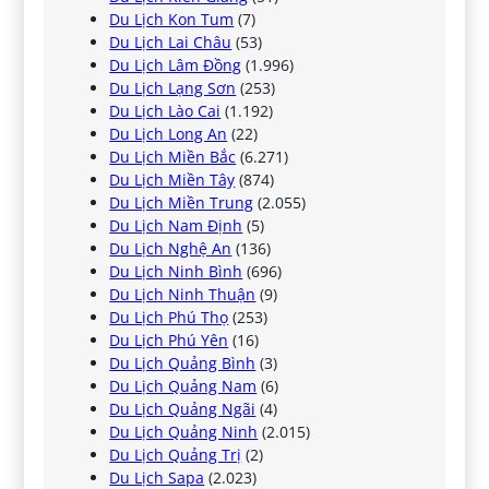
Du Lịch Kon Tum
(7)
Du Lịch Lai Châu
(53)
Du Lịch Lâm Đồng
(1.996)
Du Lịch Lạng Sơn
(253)
Du Lịch Lào Cai
(1.192)
Du Lịch Long An
(22)
Du Lịch Miền Bắc
(6.271)
Du Lịch Miền Tây
(874)
Du Lịch Miền Trung
(2.055)
Du Lịch Nam Định
(5)
Du Lịch Nghệ An
(136)
Du Lịch Ninh Bình
(696)
Du Lịch Ninh Thuận
(9)
Du Lịch Phú Thọ
(253)
Du Lịch Phú Yên
(16)
Du Lịch Quảng Bình
(3)
Du Lịch Quảng Nam
(6)
Du Lịch Quảng Ngãi
(4)
Du Lịch Quảng Ninh
(2.015)
Du Lịch Quảng Trị
(2)
Du Lịch Sapa
(2.023)