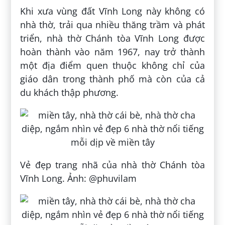
Khi xưa vùng đất Vĩnh Long này không có
nhà thờ, trải qua nhiều thăng trầm và phát
triển, nhà thờ Chánh tòa Vĩnh Long được
hoàn thành vào năm 1967, nay trở thành
một địa điểm quen thuộc không chỉ của
giáo dân trong thành phố mà còn của cả
du khách thập phương.
Vẻ đẹp trang nhã của nhà thờ Chánh tòa
Vĩnh Long. Ảnh: @phuvilam