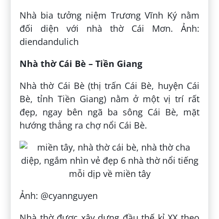
Nhà bia tưởng niệm Trương Vĩnh Ký nằm
đối diện với nhà thờ Cái Mơn. Ảnh:
diendandulich
Nhà thờ Cái Bè – Tiền Giang
Nhà thờ Cái Bè (thị trấn Cái Bè, huyện Cái
Bè, tỉnh Tiền Giang) nằm ở một vị trí rất
đẹp, ngay bên ngã ba sông Cái Bè, mặt
hướng thẳng ra chợ nổi Cái Bè.
Ảnh: @cyannguyen
Nhà thờ được xây dựng đầu thế kỉ XX theo