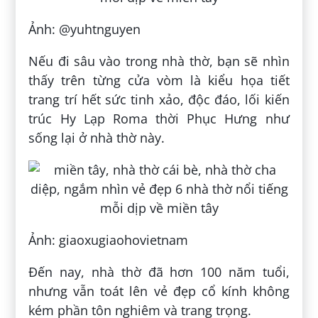
Ảnh: @yuhtnguyen
Nếu đi sâu vào trong nhà thờ, bạn sẽ nhìn
thấy trên từng cửa vòm là kiểu họa tiết
trang trí hết sức tinh xảo, độc đáo, lối kiến
trúc Hy Lạp Roma thời Phục Hưng như
sống lại ở nhà thờ này.
Ảnh: giaoxugiaohovietnam
Đến nay, nhà thờ đã hơn 100 năm tuổi,
nhưng vẫn toát lên vẻ đẹp cổ kính không
kém phần tôn nghiêm và trang trọng.