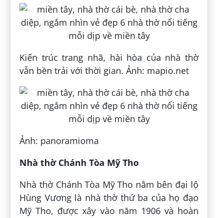
Kiến trúc trang nhã, hài hòa của nhà thờ
vẫn bền trải với thời gian. Ảnh: mapio.net
Ảnh: panoramioma
Nhà thờ Chánh Tòa Mỹ Tho
Nhà thờ Chánh Tòa Mỹ Tho nằm bên đại lộ
Hùng Vương là nhà thờ thứ ba của họ đạo
Mỹ Tho, được xây vào năm 1906 và hoàn