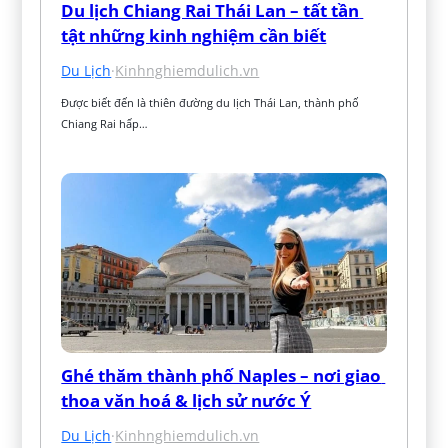
Du lịch Chiang Rai Thái Lan – tất tần 
tật những kinh nghiệm cần biết
Du Lịch
·
Kinhnghiemdulich.vn
Được biết đến là thiên đường du lịch Thái Lan, thành phố 
Chiang Rai hấp…
Ghé thăm thành phố Naples – nơi giao 
thoa văn hoá & lịch sử nước Ý
Du Lịch
·
Kinhnghiemdulich.vn