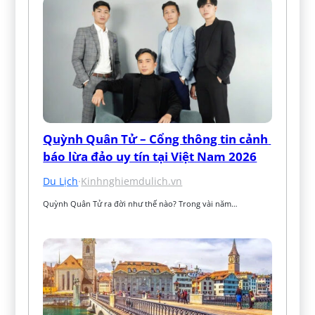
Quỳnh Quân Tử – Cổng thông tin cảnh 
báo lừa đảo uy tín tại Việt Nam 2026
Du Lịch
·
Kinhnghiemdulich.vn
Quỳnh Quân Tử ra đời như thế nào? Trong vài năm…