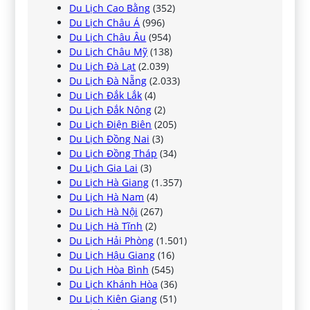
Du Lịch Cao Bằng
(352)
Du Lịch Châu Á
(996)
Du Lịch Châu Âu
(954)
Du Lịch Châu Mỹ
(138)
Du Lịch Đà Lạt
(2.039)
Du Lịch Đà Nẵng
(2.033)
Du Lịch Đắk Lắk
(4)
Du Lịch Đắk Nông
(2)
Du Lịch Điện Biên
(205)
Du Lịch Đồng Nai
(3)
Du Lịch Đồng Tháp
(34)
Du Lịch Gia Lai
(3)
Du Lịch Hà Giang
(1.357)
Du Lịch Hà Nam
(4)
Du Lịch Hà Nội
(267)
Du Lịch Hà Tĩnh
(2)
Du Lịch Hải Phòng
(1.501)
Du Lịch Hậu Giang
(16)
Du Lịch Hòa Bình
(545)
Du Lịch Khánh Hòa
(36)
Du Lịch Kiên Giang
(51)