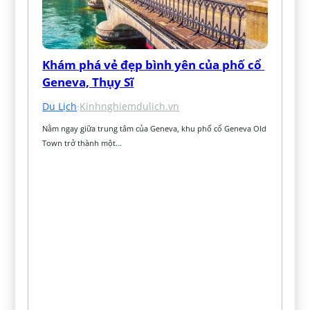
Khám phá vẻ đẹp bình yên của phố cổ 
Geneva, Thụy Sĩ
Du Lịch
·
Kinhnghiemdulich.vn
Nằm ngay giữa trung tâm của Geneva, khu phố cổ Geneva Old 
Town trở thành một…