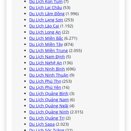
Du Lịch Kon Tum
(7)
Du Lịch Lai Châu
(53)
Du Lịch Lâm Đồng
(1.996)
Du Lịch Lạng Sơn
(253)
Du Lịch Lào Cai
(1.192)
Du Lịch Long An
(22)
Du Lịch Miền Bắc
(6.271)
Du Lịch Miền Tây
(874)
Du Lịch Miền Trung
(2.055)
Du Lịch Nam Định
(5)
Du Lịch Nghệ An
(136)
Du Lịch Ninh Bình
(696)
Du Lịch Ninh Thuận
(9)
Du Lịch Phú Thọ
(253)
Du Lịch Phú Yên
(16)
Du Lịch Quảng Bình
(3)
Du Lịch Quảng Nam
(6)
Du Lịch Quảng Ngãi
(4)
Du Lịch Quảng Ninh
(2.015)
Du Lịch Quảng Trị
(2)
Du Lịch Sapa
(2.023)
Du Lịch Sóc Trăng
(22)