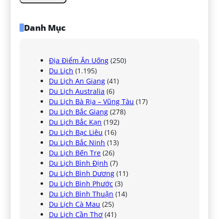
Danh Mục
Địa Điểm Ăn Uống
(250)
Du Lịch
(1.195)
Du Lịch An Giang
(41)
Du Lịch Australia
(6)
Du Lịch Bà Rịa – Vũng Tàu
(17)
Du Lịch Bắc Giang
(278)
Du Lịch Bắc Kạn
(192)
Du Lịch Bạc Liêu
(16)
Du Lịch Bắc Ninh
(13)
Du Lịch Bến Tre
(26)
Du Lịch Bình Định
(7)
Du Lịch Bình Dương
(11)
Du Lịch Bình Phước
(3)
Du Lịch Bình Thuận
(14)
Du Lịch Cà Mau
(25)
Du Lịch Cần Thơ
(41)