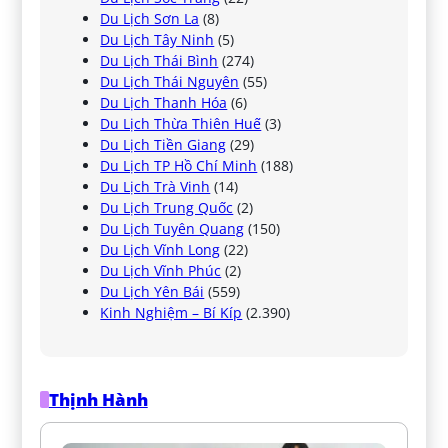
Du Lịch Sơn La
(8)
Du Lịch Tây Ninh
(5)
Du Lịch Thái Bình
(274)
Du Lịch Thái Nguyên
(55)
Du Lịch Thanh Hóa
(6)
Du Lịch Thừa Thiên Huế
(3)
Du Lịch Tiền Giang
(29)
Du Lịch TP Hồ Chí Minh
(188)
Du Lịch Trà Vinh
(14)
Du Lịch Trung Quốc
(2)
Du Lịch Tuyên Quang
(150)
Du Lịch Vĩnh Long
(22)
Du Lịch Vĩnh Phúc
(2)
Du Lịch Yên Bái
(559)
Kinh Nghiệm – Bí Kíp
(2.390)
Thịnh Hành