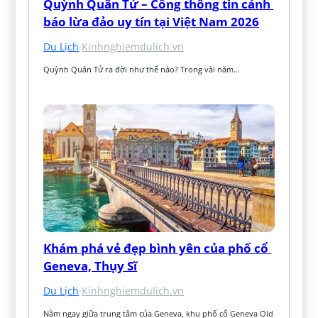
Quỳnh Quân Tử – Cổng thông tin cảnh 
báo lừa đảo uy tín tại Việt Nam 2026
Du Lịch
·
Kinhnghiemdulich.vn
Quỳnh Quân Tử ra đời như thế nào? Trong vài năm…
Khám phá vẻ đẹp bình yên của phố cổ 
Geneva, Thụy Sĩ
Du Lịch
·
Kinhnghiemdulich.vn
Nằm ngay giữa trung tâm của Geneva, khu phố cổ Geneva Old 