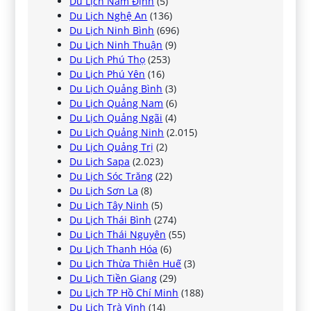
Du Lịch Nam Định
(5)
Du Lịch Nghệ An
(136)
Du Lịch Ninh Bình
(696)
Du Lịch Ninh Thuận
(9)
Du Lịch Phú Thọ
(253)
Du Lịch Phú Yên
(16)
Du Lịch Quảng Bình
(3)
Du Lịch Quảng Nam
(6)
Du Lịch Quảng Ngãi
(4)
Du Lịch Quảng Ninh
(2.015)
Du Lịch Quảng Trị
(2)
Du Lịch Sapa
(2.023)
Du Lịch Sóc Trăng
(22)
Du Lịch Sơn La
(8)
Du Lịch Tây Ninh
(5)
Du Lịch Thái Bình
(274)
Du Lịch Thái Nguyên
(55)
Du Lịch Thanh Hóa
(6)
Du Lịch Thừa Thiên Huế
(3)
Du Lịch Tiền Giang
(29)
Du Lịch TP Hồ Chí Minh
(188)
Du Lịch Trà Vinh
(14)