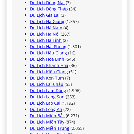
Du Lịch Đồng Nai
(3)
Du Lịch Đồng Tháp
(34)
Du Lịch Gia Lai
(3)
Du Lịch Hà Giang
(1.357)
Du Lịch Hà Nam
(4)
Du Lịch Hà Nội
(267)
Du Lịch Hà Tĩnh
(2)
Du Lịch Hải Phòng
(1.501)
Du Lịch Hậu Giang
(16)
Du Lịch Hòa Bình
(545)
Du Lịch Khánh Hòa
(36)
Du Lịch Kiên Giang
(51)
Du Lịch Kon Tum
(7)
Du Lịch Lai Châu
(53)
Du Lịch Lâm Đồng
(1.996)
Du Lịch Lạng Sơn
(253)
Du Lịch Lào Cai
(1.192)
Du Lịch Long An
(22)
Du Lịch Miền Bắc
(6.271)
Du Lịch Miền Tây
(874)
Du Lịch Miền Trung
(2.055)