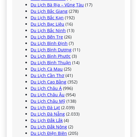
Du Lịch Bà Rịa – Vũng Tàu
(17)
Du Lịch Bắc Giang
(278)
Du Lịch Bắc Kạn
(192)
Du Lịch Bạc Liêu
(16)
Du Lịch Bắc Ninh
(13)
Du Lịch Bến Tre
(26)
Du Lịch Bình Định
(7)
Du Lịch Bình Dương
(11)
Du Lịch Bình Phước
(3)
Du Lịch Bình Thuận
(14)
Du Lịch Cà Mau
(25)
Du Lịch Cần Thơ
(41)
Du Lịch Cao Bằng
(352)
Du Lịch Châu Á
(996)
Du Lịch Châu Âu
(954)
Du Lịch Châu Mỹ
(138)
Du Lịch Đà Lạt
(2.039)
Du Lịch Đà Nẵng
(2.033)
Du Lịch Đắk Lắk
(4)
Du Lịch Đắk Nông
(2)
Du Lịch Điện Biên
(205)