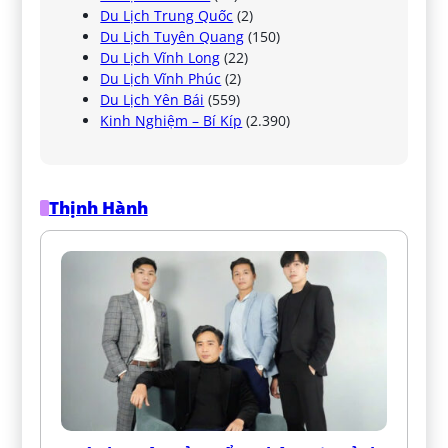
Du Lịch Trung Quốc
(2)
Du Lịch Tuyên Quang
(150)
Du Lịch Vĩnh Long
(22)
Du Lịch Vĩnh Phúc
(2)
Du Lịch Yên Bái
(559)
Kinh Nghiệm – Bí Kíp
(2.390)
Thịnh Hành