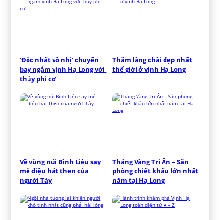
‘Độc nhất vô nhị’ chuyến 
Thăm làng chài đẹp nhất 
bay ngắm vịnh Hạ Long với 
thế giới ở vịnh Hạ Long
thủy phi cơ
Về vùng núi Bình Liêu say 
Tháng Vàng Tri Ân – Săn 
mê điệu hát then của 
phòng chiết khấu lớn nhất 
người Tày
năm tại Hạ Long