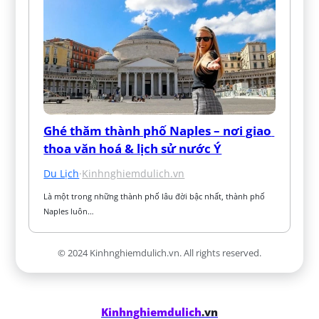
Ghé thăm thành phố Naples – nơi giao 
thoa văn hoá & lịch sử nước Ý
Du Lịch
·
Kinhnghiemdulich.vn
Là một trong những thành phố lâu đời bậc nhất, thành phố 
Naples luôn…
© 2024 Kinhnghiemdulich.vn. All rights reserved.
Kinhnghiemdulich
.vn