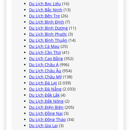
Du Lịch Bạc Liêu
(16)
Du Lịch Bắc Ninh
(13)
Du Lịch Bến Tre
(26)
Du Lịch Bình Định
(7)
Du Lịch Bình Dương
(11)
Du Lịch Bình Phước
(3)
Du Lịch Bình Thuận
(14)
Du Lịch Cà Mau
(25)
Du Lịch Cần Thơ
(41)
Du Lịch Cao Bằng
(352)
Du Lịch Châu Á
(996)
Du Lịch Châu Âu
(954)
Du Lịch Châu Mỹ
(138)
Du Lịch Đà Lạt
(2.039)
Du Lịch Đà Nẵng
(2.033)
Du Lịch Đắk Lắk
(4)
Du Lịch Đắk Nông
(2)
Du Lịch Điện Biên
(205)
Du Lịch Đồng Nai
(3)
Du Lịch Đồng Tháp
(34)
Du Lịch Gia Lai
(3)