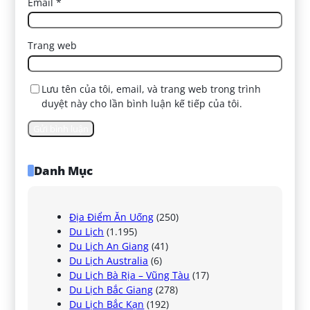
Email
*
Trang web
Lưu tên của tôi, email, và trang web trong trình
duyệt này cho lần bình luận kế tiếp của tôi.
Danh Mục
Địa Điểm Ăn Uống
(250)
Du Lịch
(1.195)
Du Lịch An Giang
(41)
Du Lịch Australia
(6)
Du Lịch Bà Rịa – Vũng Tàu
(17)
Du Lịch Bắc Giang
(278)
Du Lịch Bắc Kạn
(192)