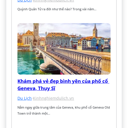
Quỳnh Quân Tử ra đời như thế nào? Trong vài năm…
Khám phá vẻ đẹp bình yên của phố cổ 
Geneva, Thụy Sĩ
Du Lịch
·
Kinhnghiemdulich.vn
Nằm ngay giữa trung tâm của Geneva, khu phố cổ Geneva Old 
Town trở thành một…