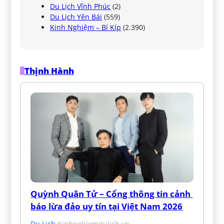
Du Lịch Vĩnh Phúc
(2)
Du Lịch Yên Bái
(559)
Kinh Nghiệm – Bí Kíp
(2.390)
Thịnh Hành
Quỳnh Quân Tử – Cổng thông tin cảnh 
báo lừa đảo uy tín tại Việt Nam 2026
Du Lịch
·
Kinhnghiemdulich.vn