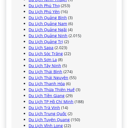
Du Lịch Phú Thọ
(253)
Du Lịch Phú Yên
(16)
Du Lịch Quảng Bình
(3)
Du Lịch Quảng Nam
(6)
Du Lịch Quảng Ngãi
(4)
Du Lịch Quảng Ninh
(2.015)
Du Lịch Quảng Trị
(2)
Du Lịch Sapa
(2.023)
Du Lịch Sóc Trăng
(22)
Du Lịch Sơn La
(8)
Du Lịch Tây Ninh
(5)
Du Lịch Thái Bình
(274)
Du Lịch Thái Nguyên
(55)
Du Lịch Thanh Hóa
(6)
Du Lịch Thừa Thiên Huế
(3)
Du Lịch Tiền Giang
(29)
Du Lịch TP Hồ Chí Minh
(188)
Du Lịch Trà Vinh
(14)
Du Lịch Trung Quốc
(2)
Du Lịch Tuyên Quang
(150)
Du Lịch Vĩnh Long
(22)