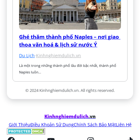
Ghé thăm thành phố Naples – nơi giao 
thoa văn hoá & lịch sử nước Ý
Du Lịch
·
Kinhnghiemdulich.vn
Là một trong những thành phố lâu đời bậc nhất, thành phố 
Naples luôn…
© 2024 Kinhnghiemdulich.vn. All rights reserved.
Kinhnghiemdulich
.vn
Giới Thiệu
Điều Khoản Sử Dụng
Chính Sách Bảo Mật
Liên Hệ