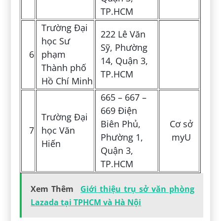
TP.HCM
Trường Đại
222 Lê Văn
học Sư
Sỹ, Phường
6
phạm
14, Quận 3,
Thành phố
TP.HCM
Hồ Chí Minh
665 – 667 –
669 Điện
Trường Đại
Biên Phủ,
Cơ sở
7
học Văn
Phường 1,
myU
Hiến
Quận 3,
TP.HCM
Xem Thêm
Giới thiệu trụ sở văn phòng
Lazada tại TPHCM và Hà Nội