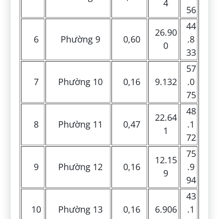
4
56
44
26.90
6
Phường 9
0,60
.8
0
33
57
7
Phường 10
0,16
9.132
.0
75
48
22.64
8
Phường 11
0,47
.1
1
72
75
12.15
9
Phường 12
0,16
.9
9
94
43
10
Phường 13
0,16
6.906
.1