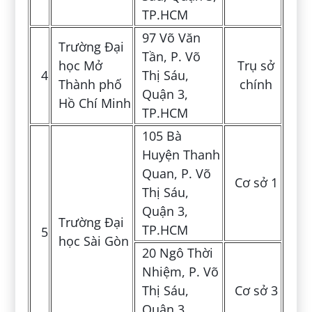
TP.HCM
97 Võ Văn
Trường Đại
Tần, P. Võ
học Mở
Trụ sở
4
Thị Sáu,
Thành phố
chính
Quận 3,
Hồ Chí Minh
TP.HCM
105 Bà
Huyện Thanh
Quan, P. Võ
Cơ sở 1
Thị Sáu,
Quận 3,
Trường Đại
TP.HCM
5
học Sài Gòn
20 Ngô Thời
Nhiệm, P. Võ
Thị Sáu,
Cơ sở 3
Quận 3,