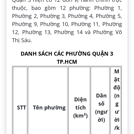
thuộc, bao gồm 12 phường: Phường 1,
Phường 2, Phường 3, Phường 4, Phường 5,
Phường 9, Phường 10, Phường 11, Phường
12, Phường 13, Phường 14 và Phường Võ
Thị Sáu.
DANH SÁCH CÁC PHƯỜNG QUẬN 3
TP.HCM
M
ật
độ
Dân
(n
Diện
số
g
STT
Tên phường
tích
(ngư
ư
(km²)
ời)
ời
/k