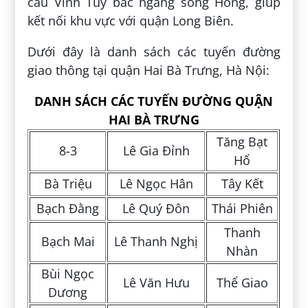
cầu Vĩnh Tuy bắc ngang sông Hồng, giúp
kết nối khu vực với quận Long Biên.
Dưới đây là danh sách các tuyến đường
giao thông tại quận Hai Bà Trưng, Hà Nội:
DANH SÁCH CÁC TUYẾN ĐƯỜNG QUẬN
HAI BÀ TRƯNG
Tăng Bạt
8-3
Lê Gia Đỉnh
Hổ
Bà Triệu
Lê Ngọc Hân
Tây Kết
Bạch Đằng
Lê Quý Đôn
Thái Phiên
Thanh
Bạch Mai
Lê Thanh Nghị
Nhàn
Bùi Ngọc
Lê Văn Hưu
Thể Giao
Dương