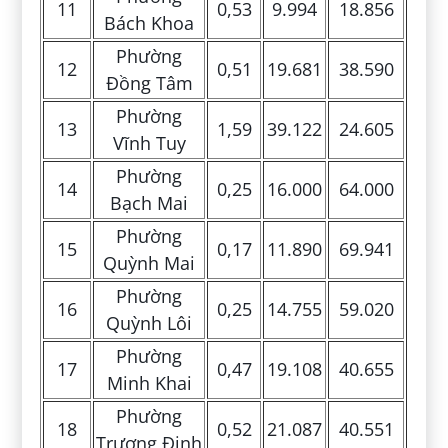
11
0,53
9.994
18.856
Bách Khoa
Phường
12
0,51
19.681
38.590
Đồng Tâm
Phường
13
1,59
39.122
24.605
Vĩnh Tuy
Phường
14
0,25
16.000
64.000
Bạch Mai
Phường
15
0,17
11.890
69.941
Quỳnh Mai
Phường
16
0,25
14.755
59.020
Quỳnh Lôi
Phường
17
0,47
19.108
40.655
Minh Khai
Phường
18
0,52
21.087
40.551
Trương Định