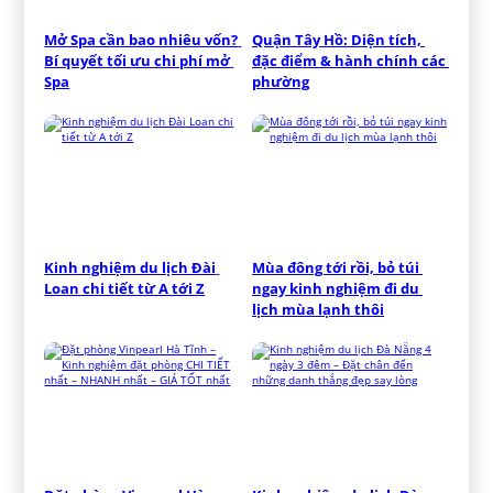
Mở Spa cần bao nhiêu vốn? 
Quận Tây Hồ: Diện tích, 
Bí quyết tối ưu chi phí mở 
đặc điểm & hành chính các 
Spa
phường
Kinh nghiệm du lịch Đài 
Mùa đông tới rồi, bỏ túi 
Loan chi tiết từ A tới Z
ngay kinh nghiệm đi du 
lịch mùa lạnh thôi