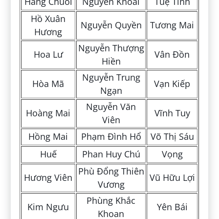
Hàng Chuối
Nguyễn Khoái
Tuệ Tĩnh
Hồ Xuân
Nguyễn Quyền
Tương Mai
Hương
Nguyễn Thượng
Hoa Lư
Vân Đồn
Hiền
Nguyễn Trung
Hòa Mã
Vạn Kiếp
Ngạn
Nguyễn Văn
Hoàng Mai
Vĩnh Tuy
Viên
Hồng Mai
Phạm Đình Hổ
Võ Thị Sáu
Huế
Phan Huy Chú
Vọng
Phù Đổng Thiên
Hương Viên
Vũ Hữu Lợi
Vương
Phùng Khắc
Kim Ngưu
Yên Bái
Khoan