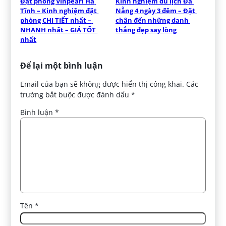
Đặt phòng Vinpearl Hà 
Kinh nghiệm du lịch Đà 
Tĩnh – Kinh nghiệm đặt 
Nẵng 4 ngày 3 đêm – Đặt 
phòng CHI TIẾT nhất – 
chân đến những danh 
NHANH nhất – GIÁ TỐT 
thắng đẹp say lòng
nhất
Để lại một bình luận
Email của bạn sẽ không được hiển thị công khai.
Các
trường bắt buộc được đánh dấu
*
Bình luận
*
Tên
*