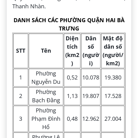
Thanh Nhàn.
DANH SÁCH CÁC PHƯỜNG QUẬN HAI BÀ
TRƯNG
Diện
Dân
Mật độ
tích
số
dân số
STT
Tên
(km
2
(ngườ
(người/
)
i)
km
2
)
Phường
1
0,52
10.078
19.380
Nguyễn Du
Phường
2
1,13
19.807
17.528
Bạch Đằng
Phường
3
Phạm Đình
0,48
12.962
27.004
Hổ
Phường Lê