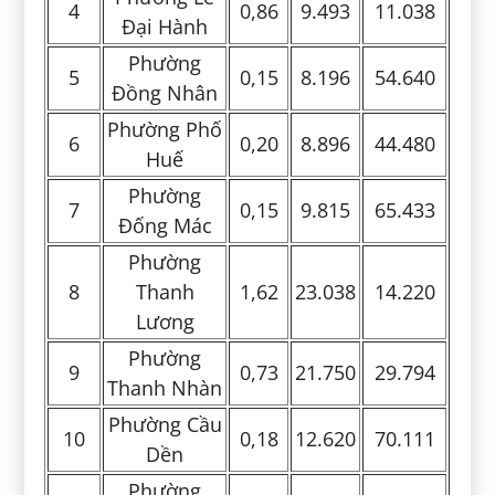
4
0,86
9.493
11.038
Đại Hành
Phường
5
0,15
8.196
54.640
Đồng Nhân
Phường Phố
6
0,20
8.896
44.480
Huế
Phường
7
0,15
9.815
65.433
Đống Mác
Phường
8
Thanh
1,62
23.038
14.220
Lương
Phường
9
0,73
21.750
29.794
Thanh Nhàn
Phường Cầu
10
0,18
12.620
70.111
Dền
Phường