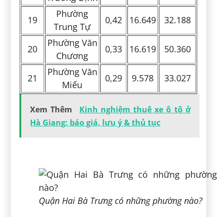
Phường
19
0,42
16.649
32.188
Trung Tự
Phường Văn
20
0,33
16.619
50.360
Chương
Phường Văn
21
0,29
9.578
33.027
Miếu
Xem Thêm
Kinh nghiệm thuê xe ô tô ở
Hà Giang: báo giá, lưu ý & thủ tục
Quận Hai Bà Trưng có những phường nào?