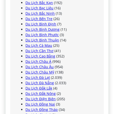
Du Lịch Bắc Kạn
(192)
Du Lịch Bạc Liêu
(16)
Du Lịch Bắc Ninh
(13)
Du Lịch Bến Tre
(26)
Du Lịch Bình Định
(7)
Du Lịch Bình Dương
(11)
Du Lịch Bình Phước
(3)
Du Lịch Bình Thuận
(14)
Du Lịch Cà Mau
(25)
Du Lịch Cần Thơ
(41)
Du Lịch Cao Bằng
(352)
Du Lịch Châu Á
(996)
Du Lịch Châu Âu
(954)
Du Lịch Châu Mỹ
(138)
Du Lịch Đà Lạt
(2.039)
Du Lịch Đà Nẵng
(2.033)
Du Lịch Đắk Lắk
(4)
Du Lịch Đắk Nông
(2)
Du Lịch Điện Biên
(205)
Du Lịch Đồng Nai
(3)
Du Lịch Đồng Tháp
(34)