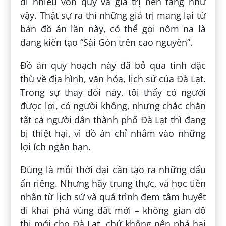
đi nhiều vốn quý và giá trị nền tảng như
vậy. Thật sự ra thì những giá trị mang lại từ
bản đồ án lần này, có thể gọi nôm na là
đang kiến tạo “Sài Gòn trên cao nguyên”.
Đồ án quy hoạch này đã bỏ qua tính đặc
thù về địa hình, văn hóa, lịch sử của Đà Lạt.
Trong sự thay đổi này, tôi thấy có người
được lợi, có người không, nhưng chắc chắn
tất cả người dân thành phố Đà Lạt thì đang
bị thiệt hại, vì đồ án chỉ nhắm vào những
lợi ích ngắn hạn.
Đúng là mỗi thời đại cần tạo ra những dấu
ấn riêng. Nhưng hãy trung thực, và học tiền
nhân từ lịch sử và quá trình đem tâm huyết
đi khai phá vùng đất mới – không gian đô
thị mới cho Đà Lạt, chứ không nên phá hại