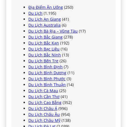
Địa Điểm Ăn Uống
(250)
Du Lịch
(1.195)
Du Lịch An Giang
(41)
Du Lịch Australia
(6)
Du Lịch Bà Rịa – Vũng Tàu
(17)
Du Lịch Bắc Giang
(278)
Du Lịch Bắc Kạn
(192)
Du Lịch Bạc Liêu
(16)
Du Lịch Bắc Ninh
(13)
Du Lịch Bến Tre
(26)
Du Lịch Bình Định
(7)
Du Lịch Bình Dương
(11)
Du Lịch Bình Phước
(3)
Du Lịch Bình Thuận
(14)
Du Lịch Cà Mau
(25)
Du Lịch Cần Thơ
(41)
Du Lịch Cao Bằng
(352)
Du Lịch Châu Á
(996)
Du Lịch Châu Âu
(954)
Du Lịch Châu Mỹ
(138)
Du Lịch Đà Lạt
(2.039)