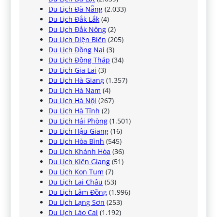
Du Lịch Đà Nẵng
(2.033)
Du Lịch Đắk Lắk
(4)
Du Lịch Đắk Nông
(2)
Du Lịch Điện Biên
(205)
Du Lịch Đồng Nai
(3)
Du Lịch Đồng Tháp
(34)
Du Lịch Gia Lai
(3)
Du Lịch Hà Giang
(1.357)
Du Lịch Hà Nam
(4)
Du Lịch Hà Nội
(267)
Du Lịch Hà Tĩnh
(2)
Du Lịch Hải Phòng
(1.501)
Du Lịch Hậu Giang
(16)
Du Lịch Hòa Bình
(545)
Du Lịch Khánh Hòa
(36)
Du Lịch Kiên Giang
(51)
Du Lịch Kon Tum
(7)
Du Lịch Lai Châu
(53)
Du Lịch Lâm Đồng
(1.996)
Du Lịch Lạng Sơn
(253)
Du Lịch Lào Cai
(1.192)