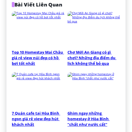
Bài Viết Liên Quan
Top 10 Homestay Mai Châu 
Chợ Mới An Giang có gì 
giá rẻ view núi đẹp có hồ 
chơi? Những địa điểm du 
bơi tốt nhất
lịch không thể bỏ qua
7 Quán cafe tại Hòa Bình 
Ghim ngay những 
ngon giá rẻ view đẹp hút 
homestay ở Hòa Bình 
khách nhất
“chất như nước cất”