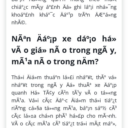
chiáº¿c mÃ¡y áº£nh Äá» ghi láº¡i nhá»¯ng
khoáº£nh kháº¯c Äáº¹p trÃªn ÄÆ°á»ng
nhÃ©.
NÃªn Äáº¡p xe dáº¡o há»
vÃ o giá» nÃ o trong ngÃ y,
mÃ¹a nÃ o trong nÄm?
Thá»i Äiá»m thuáº­n lá»£i nháº¥t, thÃº vá»
nháº¥t trong ngÃ y Äá» thuÃª xe Äáº¡p
quanh Há» TÃ¢y cÃ²n tÃ¹y vÃ o tá»«ng
mÃ¹a. Vá»i cÃ¡c Äáº·c Äiá»m thá»i tiáº¿t
riÃªng cá»§a tá»«ng mÃ¹a, báº¡n sáº½ cÃ³
cÃ¡c lá»±a chá»n phÃ¹ há»£p cho mÃ¬nh.
VÃ o cÃ¡c mÃ¹a cÃ³ tiáº¿t trá»i mÃ¡t máº»,