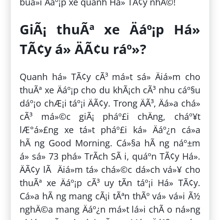
buá»i Äáº¡p xe quanh Há» TÃ¢y nhÃ©!
GiÃ¡ thuÃª xe Äáº¡p Há»
TÃ¢y á» ÄÃ¢u ráº»?
Quanh há» TÃ¢y cÃ³ má»t sá» Äiá»m cho
thuÃª xe Äáº¡p cho du khÃ¡ch cÃ³ nhu cáº§u
dáº¡o chÆ¡i táº¡i ÄÃ¢y. Trong ÄÃ³, Äá»a chá»
cÃ³ má»©c giÃ¡ pháº£i chÄng, cháº¥t
lÆ°á»£ng xe tá»t pháº£i ká» Äáº¿n cá»­a
hÃ ng Good Morning. Cá»§a hÃ ng náº±m
á» sá» 73 phá» TrÃ­ch SÃ i, quáº­n TÃ¢y Há».
ÄÃ¢y lÃ Äiá»m tá» chá»©c dá»ch vá»¥ cho
thuÃª xe Äáº¡p cÃ³ uy tÃ­n táº¡i Há» TÃ¢y.
Cá»­a hÃ ng mang cÃ¡i tÃªn thÃº vá» vá»i Ã½
nghÄ©a mang Äáº¿n má»t lá»i chÃ o ná»ng