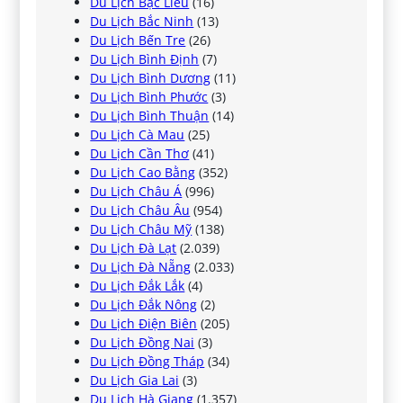
Du Lịch Bạc Liêu
(16)
Du Lịch Bắc Ninh
(13)
Du Lịch Bến Tre
(26)
Du Lịch Bình Định
(7)
Du Lịch Bình Dương
(11)
Du Lịch Bình Phước
(3)
Du Lịch Bình Thuận
(14)
Du Lịch Cà Mau
(25)
Du Lịch Cần Thơ
(41)
Du Lịch Cao Bằng
(352)
Du Lịch Châu Á
(996)
Du Lịch Châu Âu
(954)
Du Lịch Châu Mỹ
(138)
Du Lịch Đà Lạt
(2.039)
Du Lịch Đà Nẵng
(2.033)
Du Lịch Đắk Lắk
(4)
Du Lịch Đắk Nông
(2)
Du Lịch Điện Biên
(205)
Du Lịch Đồng Nai
(3)
Du Lịch Đồng Tháp
(34)
Du Lịch Gia Lai
(3)
Du Lịch Hà Giang
(1.357)