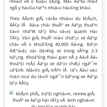
nhiá»t vÃ o buá»i sÃ¡ng. Má» Äáº§u má»t
ngÃ y há»©a háº¹n nhiá»u há»©ng khá»i.
Theo ÄÃ¡nh giÃ¡ cá»§a nhiá»u du khÃ¡ch,
ÄÃ¢y lÃ Äá»a chá» thuÃª xe Äáº¡p thuáº­n
tiá»n nháº¥t táº¡i khu vá»±c quanh Há»
TÃ¢y. Vá»i giÃ¡ thuÃª má»i chiáº¿c xe Äáº¡p
chá» vÃ o khoáº£ng 40,000 Äá»ng. Báº¡n
ÄÆ°á»£c sá»­ dá»¥ng xe trong vÃ²ng 2-3
tiáº¿ng. Khoáº£ng thá»i gian nÃ y Äá»§ Äá»
thoáº£i mÃ¡i Äáº¡p xe dáº¡o chÆ¡i ngáº¯m
cáº£nh. Má»©c giÃ¡ trÃªn lÃ ráº» Äá»i vá»i
má»t tour du lá»ch ngáº¯n báº±ng xe Äáº¡p
táº¡i ÄÃ¢y.