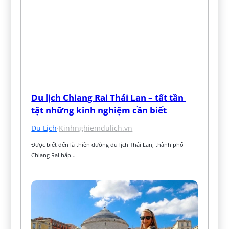
Du lịch Chiang Rai Thái Lan – tất tần 
tật những kinh nghiệm cần biết
Du Lịch
·
Kinhnghiemdulich.vn
Được biết đến là thiên đường du lịch Thái Lan, thành phố 
Chiang Rai hấp…