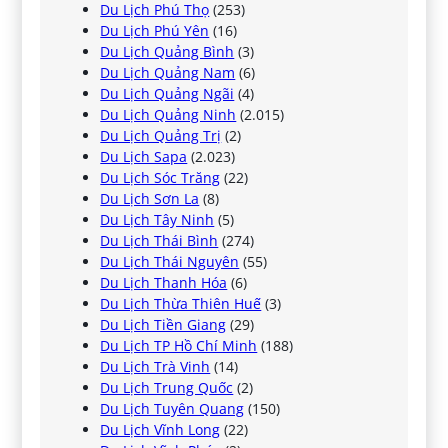
Du Lịch Phú Thọ
(253)
Du Lịch Phú Yên
(16)
Du Lịch Quảng Bình
(3)
Du Lịch Quảng Nam
(6)
Du Lịch Quảng Ngãi
(4)
Du Lịch Quảng Ninh
(2.015)
Du Lịch Quảng Trị
(2)
Du Lịch Sapa
(2.023)
Du Lịch Sóc Trăng
(22)
Du Lịch Sơn La
(8)
Du Lịch Tây Ninh
(5)
Du Lịch Thái Bình
(274)
Du Lịch Thái Nguyên
(55)
Du Lịch Thanh Hóa
(6)
Du Lịch Thừa Thiên Huế
(3)
Du Lịch Tiền Giang
(29)
Du Lịch TP Hồ Chí Minh
(188)
Du Lịch Trà Vinh
(14)
Du Lịch Trung Quốc
(2)
Du Lịch Tuyên Quang
(150)
Du Lịch Vĩnh Long
(22)