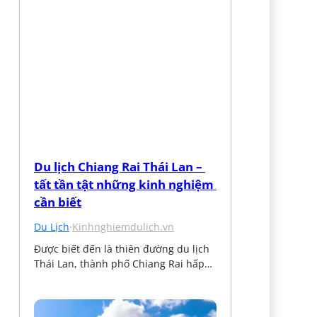
Du lịch Chiang Rai Thái Lan – 
tất tần tật những kinh nghiệm 
cần biết
Du Lịch
·
Kinhnghiemdulich.vn
Được biết đến là thiên đường du lịch 
Thái Lan, thành phố Chiang Rai hấp…