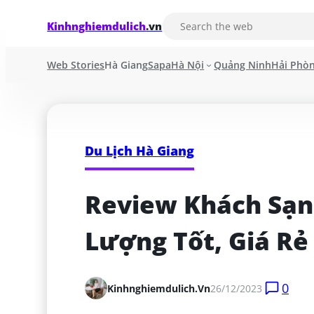
Kinhnghiemdulich
.vn
Web Stories
Hà Giang
Sapa
Hà Nội
Quảng Ninh
Hải Phò
Du Lịch Hà Giang
Review Khách Sạn
Lượng Tốt, Giá Rẻ
0
Kinhnghiemdulich.vn
26/12/2023