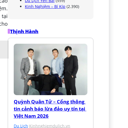
cao
Du Lịch Yên Bái
(559)
Kinh Nghiệm – Bí Kíp
(2.390)
ệm.
 tại
 cho
Thịnh Hành
Quỳnh Quân Tử – Cổng thông 
tin cảnh báo lừa đảo uy tín tại 
Việt Nam 2026
Du Lịch
·
Kinhnghiemdulich.vn