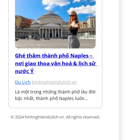
Ghé thăm thành phố Naples – 
nơi giao thoa văn hoá & lịch sử 
nước Ý
Du Lịch
·
Kinhnghiemdulich.vn
Là một trong những thành phố lâu đời 
bậc nhất, thành phố Naples luôn…
© 2024 Kinhnghiemdulich.vn. All rights reserved.