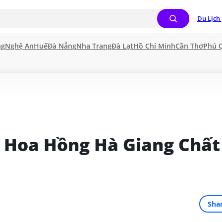
Du Lịch 
ng
Nghệ An
Huế
Đà Nẵng
Nha Trang
Đà Lạt
Hồ Chí Minh
Cần Thơ
Phú 
 Hoa Hồng Hà Giang Chất 
Sha