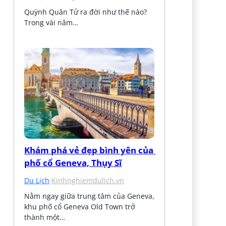
Quỳnh Quân Tử ra đời như thế nào? 
Trong vài năm…
Khám phá vẻ đẹp bình yên của 
phố cổ Geneva, Thụy Sĩ
Du Lịch
·
Kinhnghiemdulich.vn
Nằm ngay giữa trung tâm của Geneva, 
khu phố cổ Geneva Old Town trở 
thành một…