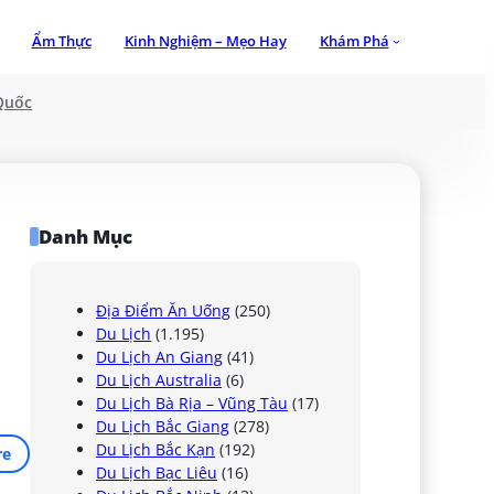
Ẩm Thực
Kinh Nghiệm – Mẹo Hay
Khám Phá
Quốc
Danh Mục
Địa Điểm Ăn Uống
(250)
Du Lịch
(1.195)
Du Lịch An Giang
(41)
Du Lịch Australia
(6)
Du Lịch Bà Rịa – Vũng Tàu
(17)
Du Lịch Bắc Giang
(278)
Du Lịch Bắc Kạn
(192)
re
Du Lịch Bạc Liêu
(16)