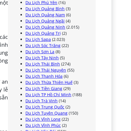
 một
Du Lịch Phú Yên
(16)
Du Lịch Quảng Bình
(3)
Du Lịch Quảng Nam
(6)
Du Lịch Quảng Ngãi
(4)
Du Lịch Quảng Ninh
(2.015)
Du Lịch Quảng Trị
(2)
 các
Du Lịch Sapa
(2.023)
hình
Du Lịch Sóc Trăng
(22)
Du Lịch Sơn La
(8)
ung
Du Lịch Tây Ninh
(5)
òng
Du Lịch Thái Bình
(274)
Du Lịch Thái Nguyên
(55)
Du Lịch Thanh Hóa
(6)
 an
Du Lịch Thừa Thiên Huế
(3)
Du Lịch Tiền Giang
(29)
y lễ
Du Lịch TP Hồ Chí Minh
(188)
 sẵn
Du Lịch Trà Vinh
(14)
Du Lịch Trung Quốc
(2)
Du Lịch Tuyên Quang
(150)
Du Lịch Vĩnh Long
(22)
Du Lịch Vĩnh Phúc
(2)