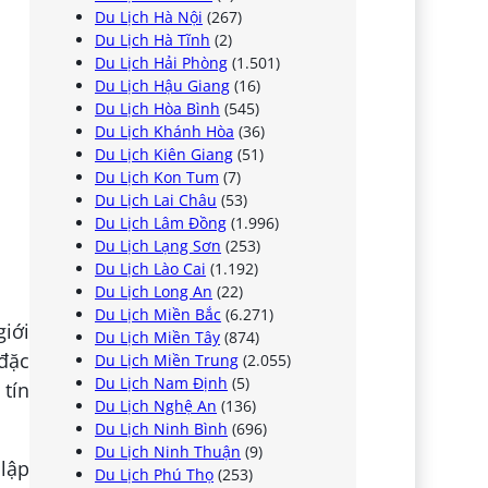
Du Lịch Hà Nội
(267)
Du Lịch Hà Tĩnh
(2)
Du Lịch Hải Phòng
(1.501)
Du Lịch Hậu Giang
(16)
Du Lịch Hòa Bình
(545)
Du Lịch Khánh Hòa
(36)
Du Lịch Kiên Giang
(51)
Du Lịch Kon Tum
(7)
Du Lịch Lai Châu
(53)
Du Lịch Lâm Đồng
(1.996)
Du Lịch Lạng Sơn
(253)
Du Lịch Lào Cai
(1.192)
Du Lịch Long An
(22)
Du Lịch Miền Bắc
(6.271)
iới
Du Lịch Miền Tây
(874)
 đặc
Du Lịch Miền Trung
(2.055)
Du Lịch Nam Định
(5)
 tín
Du Lịch Nghệ An
(136)
Du Lịch Ninh Bình
(696)
Du Lịch Ninh Thuận
(9)
lập
Du Lịch Phú Thọ
(253)