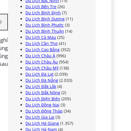
Du Lịch Bắc Ninh
(13)
Du Lịch Bến Tre
(26)
Du Lịch Bình Định
(7)
Du Lịch Bình Dương
(11)
Du Lịch Bình Phước
(3)
Du Lịch Bình Thuận
(14)
Du Lịch Cà Mau
(25)
nghỉ
Du Lịch Cần Thơ
(41)
ùng
Du Lịch Cao Bằng
(352)
húng
Du Lịch Châu Á
(996)
Du Lịch Châu Âu
(954)
sau
Du Lịch Châu Mỹ
(138)
Du Lịch Đà Lạt
(2.039)
Du Lịch Đà Nẵng
(2.033)
Du Lịch Đắk Lắk
(4)
Du Lịch Đắk Nông
(2)
Du Lịch Điện Biên
(205)
Du Lịch Đồng Nai
(3)
Du Lịch Đồng Tháp
(34)
Du Lịch Gia Lai
(3)
Du Lịch Hà Giang
(1.357)
Du Lịch Hà Nam
(4)