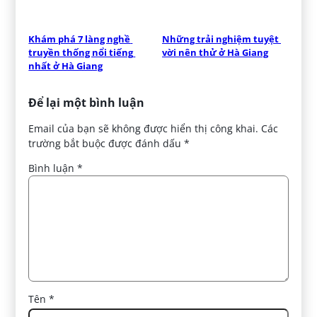
Khám phá 7 làng nghề 
Những trải nghiệm tuyệt 
truyền thống nổi tiếng 
vời nên thử ở Hà Giang
nhất ở Hà Giang
Để lại một bình luận
Email của bạn sẽ không được hiển thị công khai.
Các
trường bắt buộc được đánh dấu
*
Bình luận
*
Tên
*