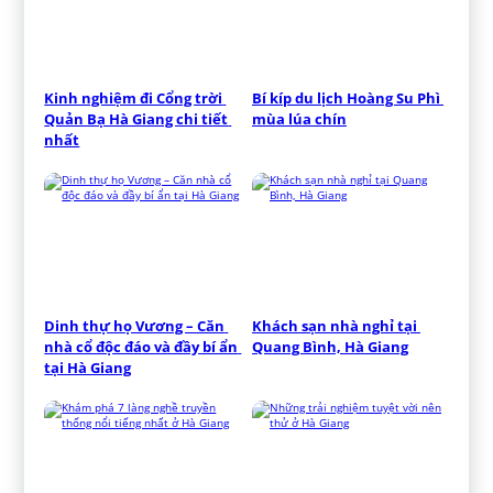
Kinh nghiệm đi Cổng trời 
Bí kíp du lịch Hoàng Su Phì 
Quản Bạ Hà Giang chi tiết 
mùa lúa chín
nhất
Dinh thự họ Vương – Căn 
Khách sạn nhà nghỉ tại 
nhà cổ độc đáo và đầy bí ẩn 
Quang Bình, Hà Giang
tại Hà Giang