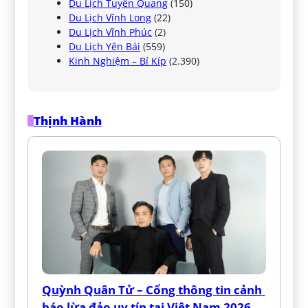
Du Lịch Tuyên Quang
(150)
Du Lịch Vĩnh Long
(22)
Du Lịch Vĩnh Phúc
(2)
Du Lịch Yên Bái
(559)
Kinh Nghiệm – Bí Kíp
(2.390)
Thịnh Hành
Quỳnh Quân Tử – Cổng thông tin cảnh 
báo lừa đảo uy tín tại Việt Nam 2026