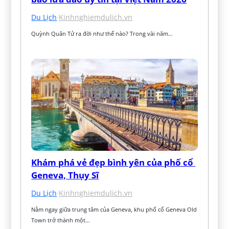
Du Lịch
·
Kinhnghiemdulich.vn
Quỳnh Quân Tử ra đời như thế nào? Trong vài năm…
Khám phá vẻ đẹp bình yên của phố cổ 
Geneva, Thụy Sĩ
Du Lịch
·
Kinhnghiemdulich.vn
Nằm ngay giữa trung tâm của Geneva, khu phố cổ Geneva Old 
Town trở thành một…