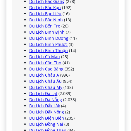
Du Lịch Bắc Giang
(278)
Du Lịch Bắc Kạn
(192)
Du Lịch Bạc Liêu
(16)
Du Lịch Bắc Ninh
(13)
Du Lịch Bến Tre
(26)
Du Lịch Bình Định
(7)
Du Lịch Bình Dương
(11)
Du Lịch Bình Phước
(3)
Du Lịch Bình Thuận
(14)
Du Lịch Cà Mau
(25)
Du Lịch Cần Thơ
(41)
Du Lịch Cao Bằng
(352)
Du Lịch Châu Á
(996)
Du Lịch Châu Âu
(954)
Du Lịch Châu Mỹ
(138)
Du Lịch Đà Lạt
(2.039)
Du Lịch Đà Nẵng
(2.033)
Du Lịch Đắk Lắk
(4)
Du Lịch Đắk Nông
(2)
Du Lịch Điện Biên
(205)
Du Lịch Đồng Nai
(3)
Du Lịch Đồng Tháp
(34)