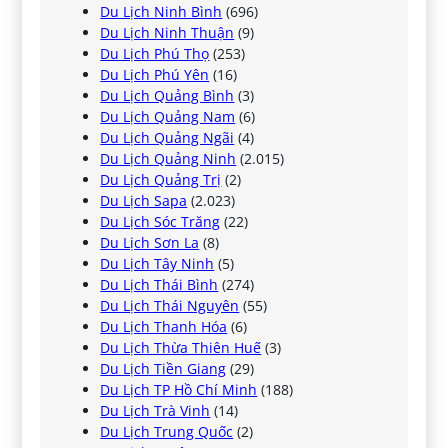
Du Lịch Ninh Bình
(696)
Du Lịch Ninh Thuận
(9)
Du Lịch Phú Thọ
(253)
Du Lịch Phú Yên
(16)
Du Lịch Quảng Bình
(3)
Du Lịch Quảng Nam
(6)
Du Lịch Quảng Ngãi
(4)
Du Lịch Quảng Ninh
(2.015)
Du Lịch Quảng Trị
(2)
Du Lịch Sapa
(2.023)
Du Lịch Sóc Trăng
(22)
Du Lịch Sơn La
(8)
Du Lịch Tây Ninh
(5)
Du Lịch Thái Bình
(274)
Du Lịch Thái Nguyên
(55)
Du Lịch Thanh Hóa
(6)
Du Lịch Thừa Thiên Huế
(3)
Du Lịch Tiền Giang
(29)
Du Lịch TP Hồ Chí Minh
(188)
Du Lịch Trà Vinh
(14)
Du Lịch Trung Quốc
(2)