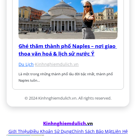
Ghé thăm thành phố Naples – nơi giao 
thoa văn hoá & lịch sử nước Ý
Du Lịch
·
Kinhnghiemdulich.vn
Là một trong những thành phố lâu đời bậc nhất, thành phố 
Naples luôn…
© 2024 Kinhnghiemdulich.vn. All rights reserved.
Kinhnghiemdulich
.vn
Giới Thiệu
Điều Khoản Sử Dụng
Chính Sách Bảo Mật
Liên Hệ