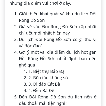
những địa điểm vui chơi ở đây.
Giới thiệu khái quát về khu du lịch Đồi
Rồng Đồ Sơn
Giá vé vào Đồi Rồng Đồ Sơn cập nhật
chi tiết mới nhất hiện nay
Du lịch Đồi Rồng Đồ Sơn có gì thú vị
và độc đáo?
Gợi ý một vài địa điểm du lịch hot gần
Đồi Rồng Đồ Sơn nhất định bạn nên
ghé qua
1. Biệt thự Bảo Đại
2. Bến tàu không số
3. Đi đảo Cát Bà
4. Đền Bà Đế
Đến Đồi Rồng Đồ Sơn du lịch nên ở
đâu thoải mái tiện nghi?