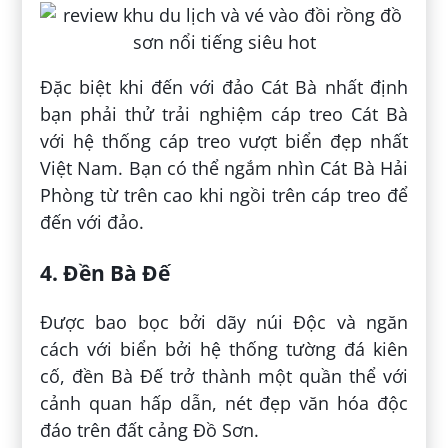
Đặc biệt khi đến với đảo Cát Bà nhất định
bạn phải thử trải nghiệm cáp treo Cát Bà
với hệ thống cáp treo vượt biển đẹp nhất
Việt Nam. Bạn có thể ngắm nhìn Cát Bà Hải
Phòng từ trên cao khi ngồi trên cáp treo để
đến với đảo.
4. Đền Bà Đế
Được bao bọc bởi dãy núi Độc và ngăn
cách với biển bởi hệ thống tường đá kiên
cố, đền Bà Đế trở thành một quần thể với
cảnh quan hấp dẫn, nét đẹp văn hóa độc
đáo trên đất cảng Đồ Sơn.