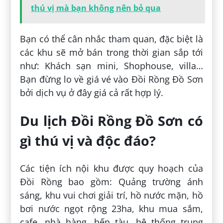
thú vị mà bạn không nên bỏ qua
Bạn có thể cân nhắc tham quan, đặc biệt là
các khu sẽ mở bán trong thời gian sắp tới
như: Khách sạn mini, Shophouse, villa…
Bạn đừng lo về giá vé vào Đồi Rồng Đồ Sơn
bởi dịch vụ ở đây giá cả rất hợp lý.
Du lịch Đồi Rồng Đồ Sơn có
gì thú vị và độc đáo?
Các tiện ích nội khu được quy hoạch của
Đồi Rồng bao gồm: Quảng trường ánh
sáng, khu vui chơi giải trí, hồ nước mặn, hồ
bơi nước ngọt rộng 23ha, khu mua sắm,
cafe, nhà hàng, bến tàu, hệ thống trung