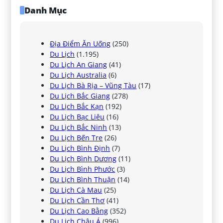
Danh Mục
Địa Điểm Ăn Uống
(250)
Du Lịch
(1.195)
Du Lịch An Giang
(41)
Du Lịch Australia
(6)
Du Lịch Bà Rịa – Vũng Tàu
(17)
Du Lịch Bắc Giang
(278)
Du Lịch Bắc Kạn
(192)
Du Lịch Bạc Liêu
(16)
Du Lịch Bắc Ninh
(13)
Du Lịch Bến Tre
(26)
Du Lịch Bình Định
(7)
Du Lịch Bình Dương
(11)
Du Lịch Bình Phước
(3)
Du Lịch Bình Thuận
(14)
Du Lịch Cà Mau
(25)
Du Lịch Cần Thơ
(41)
Du Lịch Cao Bằng
(352)
Du Lịch Châu Á
(996)