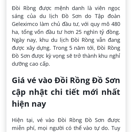
Đồi Rồng được mệnh danh là viên ngọc
sáng của du lịch Đồ Sơn do Tập đoàn
Geleximco làm chủ đầu tư, với quy mô 480
ha, tổng vốn đầu tư hơn 25 nghìn tỷ đồng.
Ngày nay, khu du lịch Đồi Rồng vẫn đang
được xây dựng. Trong 5 năm tới, Đồi Rồng
Đồ Sơn được kỳ vọng sẽ trở thành khu nghỉ
dưỡng cao cấp.
Giá vé vào Đồi Rồng Đồ Sơn
cập nhật chi tiết mới nhất
hiện nay
Hiện tại, vé vào Đồi Rồng Đồ Sơn được
miễn phí, mọi người có thể vào tự do. Tuy