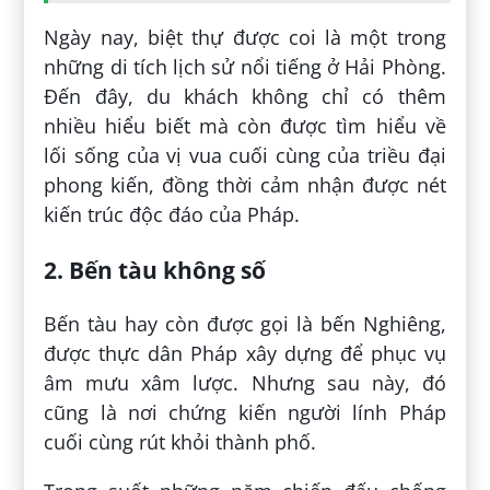
Ngày nay, biệt thự được coi là một trong
những di tích lịch sử nổi tiếng ở Hải Phòng.
Đến đây, du khách không chỉ có thêm
nhiều hiểu biết mà còn được tìm hiểu về
lối sống của vị vua cuối cùng của triều đại
phong kiến, đồng thời cảm nhận được nét
kiến ​​trúc độc đáo của Pháp.
2. Bến tàu không số
Bến tàu hay còn được gọi là bến Nghiêng,
được thực dân Pháp xây dựng để phục vụ
âm mưu xâm lược. Nhưng sau này, đó
cũng là nơi chứng kiến người lính Pháp
cuối cùng rút khỏi thành phố.