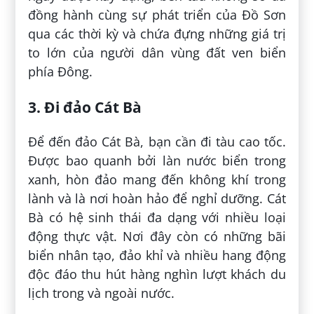
đồng hành cùng sự phát triển của Đồ Sơn
qua các thời kỳ và chứa đựng những giá trị
to lớn của người dân vùng đất ven biển
phía Đông.
3. Đi đảo Cát Bà
Để đến đảo Cát Bà, bạn cần đi tàu cao tốc.
Được bao quanh bởi làn nước biển trong
xanh, hòn đảo mang đến không khí trong
lành và là nơi hoàn hảo để nghỉ dưỡng. Cát
Bà có hệ sinh thái đa dạng với nhiều loại
động thực vật. Nơi đây còn có những bãi
biển nhân tạo, đảo khỉ và nhiều hang động
độc đáo thu hút hàng nghìn lượt khách du
lịch trong và ngoài nước.