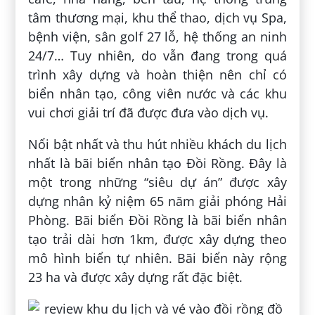
tâm thương mại, khu thể thao, dịch vụ Spa,
bệnh viện, sân golf 27 lỗ, hệ thống an ninh
24/7… Tuy nhiên, do vẫn đang trong quá
trình xây dựng và hoàn thiện nên chỉ có
biển nhân tạo, công viên nước và các khu
vui chơi giải trí đã được đưa vào dịch vụ.
Nổi bật nhất và thu hút nhiều khách du lịch
nhất là bãi biển nhân tạo Đồi Rồng. Đây là
một trong những “siêu dự án” được xây
dựng nhân kỷ niệm 65 năm giải phóng Hải
Phòng. Bãi biển Đồi Rồng là bãi biển nhân
tạo trải dài hơn 1km, được xây dựng theo
mô hình biển tự nhiên. Bãi biển này rộng
23 ha và được xây dựng rất đặc biệt.