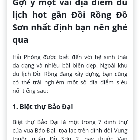
Gợi ý một vài địa điểm du
lịch hot gần Đồi Rồng Đồ
Sơn nhất định bạn nên ghé
qua
Hải Phòng được biết đến với hệ sinh thái
đa dạng và nhiều bãi biển đẹp. Ngoài khu
du lịch Đồi Rồng đang xây dựng, bạn cũng
có thể trải nghiệm một số địa điểm siêu
nổi tiếng sau:
1. Biệt thự Bảo Đại
Biệt thự Bảo Đại là một trong 7 dinh thự
của vua Bảo Đại, tọa lạc trên đỉnh đồi Vung
thuộc quận Đồ Sơn 2, nay thuộc Vạn