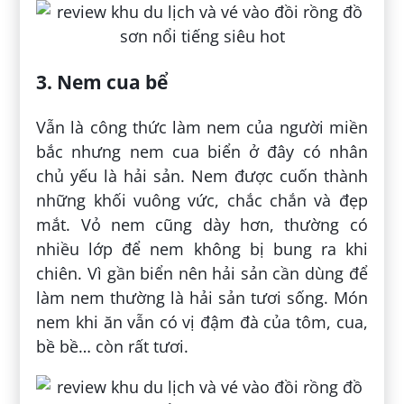
3. Nem cua bể
Vẫn là công thức làm nem của người miền
bắc nhưng nem cua biển ở đây có nhân
chủ yếu là hải sản. Nem được cuốn thành
những khối vuông vức, chắc chắn và đẹp
mắt. Vỏ nem cũng dày hơn, thường có
nhiều lớp để nem không bị bung ra khi
chiên. Vì gần biển nên hải sản cần dùng để
làm nem thường là hải sản tươi sống. Món
nem khi ăn vẫn có vị đậm đà của tôm, cua,
bề bề… còn rất tươi.