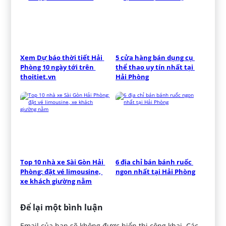
Xem Dự báo thời tiết Hải 
5 cửa hàng bán dụng cụ 
Phòng 10 ngày tới trên 
thể thao uy tín nhất tại 
thoitiet.vn
Hải Phòng
Top 10 nhà xe Sài Gòn Hải 
6 địa chỉ bán bánh ruốc 
Phòng: đặt vé limousine, 
ngon nhất tại Hải Phòng
xe khách giường nằm
Để lại một bình luận
Email của bạn sẽ không được hiển thị công khai.
Các