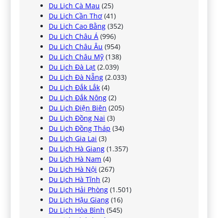
Du Lịch Cà Mau
(25)
Du Lịch Cần Thơ
(41)
Du Lịch Cao Bằng
(352)
Du Lịch Châu Á
(996)
Du Lịch Châu Âu
(954)
Du Lịch Châu Mỹ
(138)
Du Lịch Đà Lạt
(2.039)
Du Lịch Đà Nẵng
(2.033)
Du Lịch Đắk Lắk
(4)
Du Lịch Đắk Nông
(2)
Du Lịch Điện Biên
(205)
Du Lịch Đồng Nai
(3)
Du Lịch Đồng Tháp
(34)
Du Lịch Gia Lai
(3)
Du Lịch Hà Giang
(1.357)
Du Lịch Hà Nam
(4)
Du Lịch Hà Nội
(267)
Du Lịch Hà Tĩnh
(2)
Du Lịch Hải Phòng
(1.501)
Du Lịch Hậu Giang
(16)
Du Lịch Hòa Bình
(545)