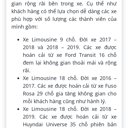
gian rộng rãi bên trong xe. Cụ thể như
khách hàng có thể lựa chọn dễ dàng các xe
phù hợp với số lượng các thành viên của
mình gồm:
Xe Limousine 9 chỗ. Đời xe 2017 –
2018 và 2018 – 2019. Các xe được
hoán cải từ xe Ford Transit 16 chỗ
đem lại không gian thoải mái và rộng
rãi.
Xe Limousine 18 chỗ. Đời xe 2016 –
2017. Các xe được hoán cải từ xe Fuso
Rosa 29 chỗ gia tăng không gian cho
mỗi khách hàng cũng như hành lý.
Xe Limousine 18 chỗ. Đời xe 2018 –
2019. Các xe được hoán cải từ xe
Huyndai Universe 35 chỗ phiên bản