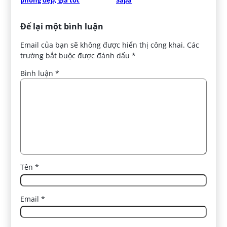
phòng đẹp, giá tốt
Sapa
Để lại một bình luận
Email của bạn sẽ không được hiển thị công khai.
Các
trường bắt buộc được đánh dấu
*
Bình luận
*
Tên
*
Email
*