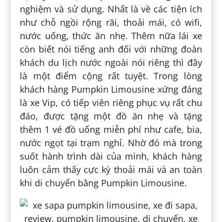
nghiệm và sử dụng. Nhất là về các tiện ích
như chỗ ngồi rộng rãi, thoải mái, có wifi,
nước uống, thức ăn nhẹ. Thêm nữa lái xe
còn biết nói tiếng anh đối với những đoàn
khách du lịch nước ngoài nói riêng thì đây
là một điểm cộng rất tuyệt. Trong lòng
khách hàng Pumpkin Limousine xứng đáng
là xe Vip, có tiếp viên riêng phục vụ rất chu
đáo, được tặng một đồ ăn nhẹ và tặng
thêm 1 vé đồ uống miễn phí như cafe, bia,
nước ngọt tại trạm nghỉ. Nhờ đó mà trong
suốt hành trình dài của mình, khách hàng
luôn cảm thấy cực kỳ thoải mái và an toàn
khi di chuyển bằng Pumpkin Limousine.