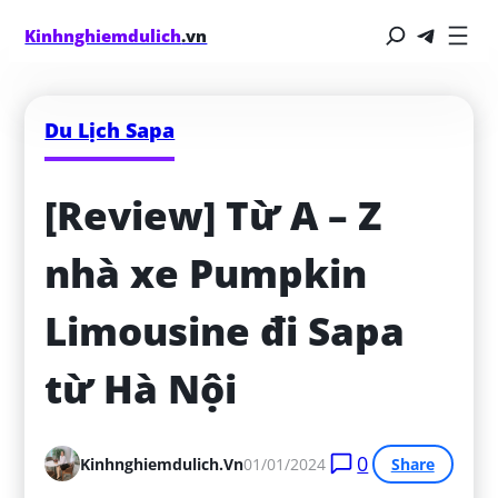
Kinhnghiemdulich
.vn
Du Lịch Sapa
[Review] Từ A – Z 
nhà xe Pumpkin 
Limousine đi Sapa 
từ Hà Nội
0
Kinhnghiemdulich.vn
01/01/2024
Share