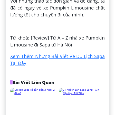
Với những thao tác đơn giản và dễ dàng, ta
đã có ngay vé xe Pumpkin Limousine chất
lượng tốt cho chuyến đi của mình.
Đăng bởi:
Nguyễn Cường
Từ khoá: [Review] Từ A – Z nhà xe Pumpkin
Limousine đi Sapa từ Hà Nội
Xem Thêm Những Bài Viết Về Du Lịch Sapa
Tại Đây
Bài Viết Liên Quan