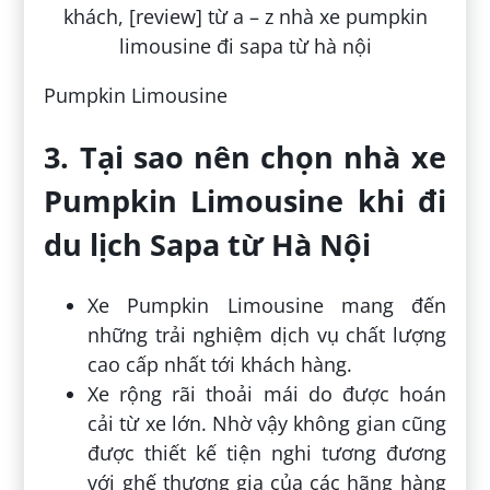
Pumpkin Limousine
3. Tại sao nên chọn nhà xe
Pumpkin Limousine khi đi
du lịch Sapa từ Hà Nội
Xe Pumpkin Limousine mang đến
những trải nghiệm dịch vụ chất lượng
cao cấp nhất tới khách hàng.
Xe rộng rãi thoải mái do được hoán
cải từ xe lớn. Nhờ vậy không gian cũng
được thiết kế tiện nghi tương đương
với ghế thương gia của các hãng hàng