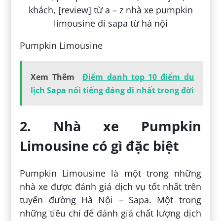
Pumpkin Limousine
Xem Thêm
Điểm danh top 10 điểm du
lịch Sapa nổi tiếng đáng đi nhất trong đời
2. Nhà xe Pumpkin
Limousine có gì đặc biệt
Pumpkin Limousine là một trong những
nhà xe được đánh giá dịch vụ tốt nhất trên
tuyến đường Hà Nội – Sapa. Một trong
những tiêu chí để đánh giá chất lượng dịch