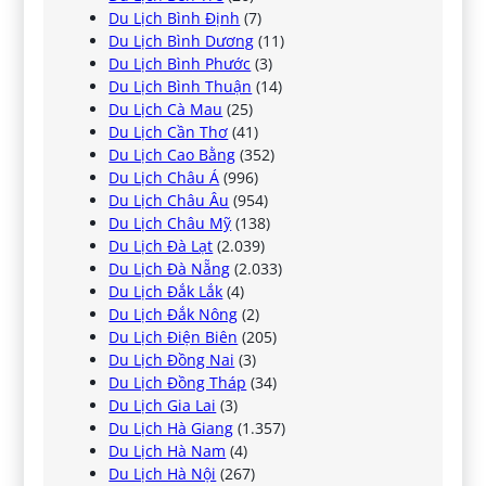
Du Lịch Bình Định
(7)
Du Lịch Bình Dương
(11)
Du Lịch Bình Phước
(3)
Du Lịch Bình Thuận
(14)
Du Lịch Cà Mau
(25)
Du Lịch Cần Thơ
(41)
Du Lịch Cao Bằng
(352)
Du Lịch Châu Á
(996)
Du Lịch Châu Âu
(954)
Du Lịch Châu Mỹ
(138)
Du Lịch Đà Lạt
(2.039)
Du Lịch Đà Nẵng
(2.033)
Du Lịch Đắk Lắk
(4)
Du Lịch Đắk Nông
(2)
Du Lịch Điện Biên
(205)
Du Lịch Đồng Nai
(3)
Du Lịch Đồng Tháp
(34)
Du Lịch Gia Lai
(3)
Du Lịch Hà Giang
(1.357)
Du Lịch Hà Nam
(4)
Du Lịch Hà Nội
(267)